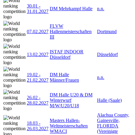
30.01
-
DM Mehrkampf Halle
n.n.
31.01.2027
FLVW
07.02.2027
Hallenmeisterschaften
Dortmund
III
ISTAF INDOOR
13.02.2027
Düsseldorf
Düsseldorf
19.02
-
DM Halle
n.n.
21.02.2027
Männer/Frauen
DM Halle U20 & DM
26.02
-
Winterwurf
Halle (Saale)
28.02.2027
M/W/U20/U18
Alachua County,
Masters Hallen-
Gainesville,
18.03
-
Weltmeisterschaften
FLORIDA
26.03.2027
WMACI
(Vereinigte