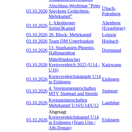
Abschluss-Werfertag "Peter
Übach-
03.10.2026
Speckens Gedächtnis-
Palenberg
Mehrkampf"
1. Altenberger
Altenberg
03.10.2026
Sprint3Kampf
(Erzgebirge)
03.10.2026
28. Block- Mehrkampf
Leipzig
03.10.2026
Team DM Unterfranken
Hösbach
13. Sparkassen-Phoenix-
03.10.2026
Dortmund
Halbmarathon
Mittelfränkischer
03.10.2026
Kreisvergleich 2025 (U14 -
Katzwang
U16)
Kreisvergleichskämpfe U14
03.10.2026
Eislingen
in Eislingen
4. Vereinsmeisterschaften
03.10.2026
Stuttgart
MTV Stuttgart and friends
Kreismeisterschaften
03.10.2026
Landshut
Mehrkampf U16/U14/U12
Abgesagt
Kreisvergleichskampf U14
03.10.2026
Eislingen
in Eislingen (Team Ulm /
Alb-Donau)