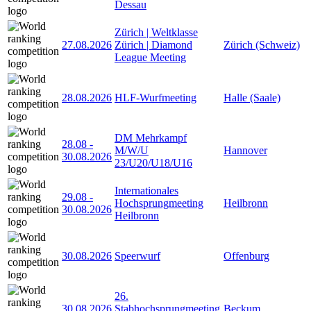
Dessau
Zürich | Weltklasse
27.08.2026
Zürich | Diamond
Zürich (Schweiz)
League Meeting
28.08.2026
HLF-Wurfmeeting
Halle (Saale)
DM Mehrkampf
28.08
-
M/W/U
Hannover
30.08.2026
23/U20/U18/U16
Internationales
29.08
-
Hochsprungmeeting
Heilbronn
30.08.2026
Heilbronn
30.08.2026
Speerwurf
Offenburg
26.
30.08.2026
Stabhochsprungmeeting
Beckum