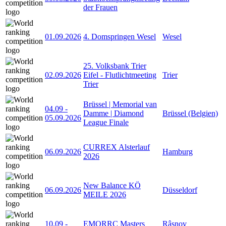
der Frauen
01.09.2026
4. Domspringen Wesel
Wesel
25. Volksbank Trier
02.09.2026
Eifel - Flutlichtmeeting
Trier
Trier
Brüssel | Memorial van
04.09
-
Damme | Diamond
Brüssel (Belgien)
05.09.2026
League Finale
CURREX Alsterlauf
06.09.2026
Hamburg
2026
New Balance KÖ
06.09.2026
Düsseldorf
MEILE 2026
10.09
-
EMORRC Masters
Râșnov