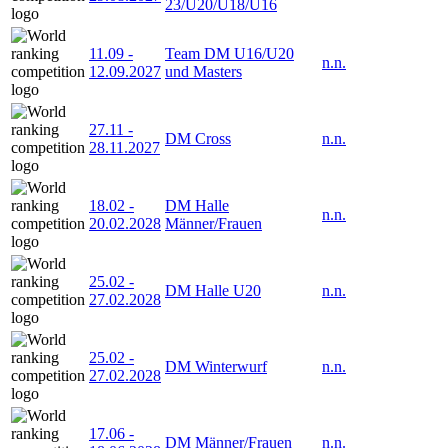
23/U20/U18/U16
11.09
-
Team DM U16/U20
n.n.
12.09.2027
und Masters
27.11
-
DM Cross
n.n.
28.11.2027
18.02
-
DM Halle
n.n.
20.02.2028
Männer/Frauen
25.02
-
DM Halle U20
n.n.
27.02.2028
25.02
-
DM Winterwurf
n.n.
27.02.2028
17.06
-
DM Männer/Frauen
n.n.