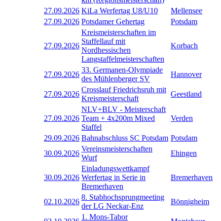
27.09.2026
KiLa Werfertag U8/U10
Mellensee
27.09.2026
Potsdamer Gehertag
Potsdam
Kreismeisterschaften im
Staffellauf mit
27.09.2026
Korbach
Nordhessischen
Langstaffelmeisterschaften
33. Germanen-Olympiade
27.09.2026
Hannover
des Mühlenberger SV
Crosslauf Friedrichsruh mit
27.09.2026
Geestland
Kreismeisterschaft
NLV+BLV - Meisterschaft
27.09.2026
Team + 4x200m Mixed
Verden
Staffel
29.09.2026
Bahnabschluss SC Potsdam
Potsdam
Vereinsmeisterschaften
30.09.2026
Ehingen
Wurf
Einladungswettkampf
30.09.2026
Werfertag in Serie in
Bremerhaven
Bremerhaven
8. Stabhochsprungmeeting
02.10.2026
Bönnigheim
der LG Neckar-Enz
1. Mons-Tabor