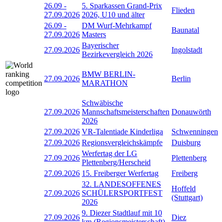
26.09
-
5. Sparkassen Grand-Prix
Flieden
27.09.2026
2026, U10 und älter
26.09
-
DM Wurf-Mehrkampf
Baunatal
27.09.2026
Masters
Bayerischer
27.09.2026
Ingolstadt
Bezirkevergleich 2026
BMW BERLIN-
27.09.2026
Berlin
MARATHON
Schwäbische
27.09.2026
Mannschaftsmeisterschaften
Donauwörth
2026
27.09.2026
VR-Talentiade Kinderliga
Schwenningen
27.09.2026
Regionsvergleichskämpfe
Duisburg
Werfertag der LG
27.09.2026
Plettenberg
Plettenberg/Herscheid
27.09.2026
15. Freiberger Werfertag
Freiberg
32. LANDESOFFENES
Hoffeld
27.09.2026
SCHÜLERSPORTFEST
(Stuttgart)
2026
9. Diezer Stadtlauf mit 10
27.09.2026
Diez
km (Regionsmeisterschaft)