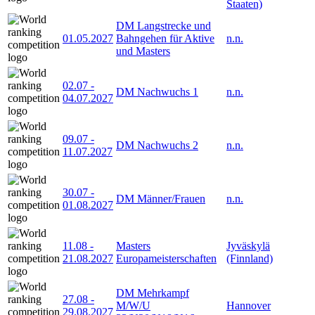
Staaten)
DM Langstrecke und
01.05.2027
Bahngehen für Aktive
n.n.
und Masters
02.07
-
DM Nachwuchs 1
n.n.
04.07.2027
09.07
-
DM Nachwuchs 2
n.n.
11.07.2027
30.07
-
DM Männer/Frauen
n.n.
01.08.2027
11.08
-
Masters
Jyväskylä
21.08.2027
Europameisterschaften
(Finnland)
DM Mehrkampf
27.08
-
M/W/U
Hannover
29.08.2027