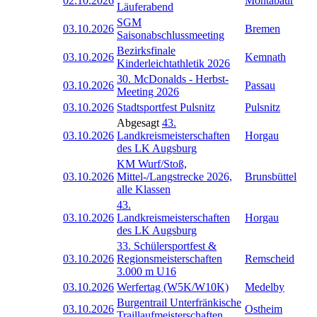
02.10.2026
Montabaur
Läuferabend
SGM
03.10.2026
Bremen
Saisonabschlussmeeting
Bezirksfinale
03.10.2026
Kemnath
Kinderleichtathletik 2026
30. McDonalds - Herbst-
03.10.2026
Passau
Meeting 2026
03.10.2026
Stadtsportfest Pulsnitz
Pulsnitz
Abgesagt
43.
03.10.2026
Landkreismeisterschaften
Horgau
des LK Augsburg
KM Wurf/Stoß,
03.10.2026
Mittel-/Langstrecke 2026,
Brunsbüttel
alle Klassen
43.
03.10.2026
Landkreismeisterschaften
Horgau
des LK Augsburg
33. Schülersportfest &
03.10.2026
Regionsmeisterschaften
Remscheid
3.000 m U16
03.10.2026
Werfertag (W5K/W10K)
Medelby
Burgentrail Unterfränkische
03.10.2026
Ostheim
Traillaufmeisterschaften