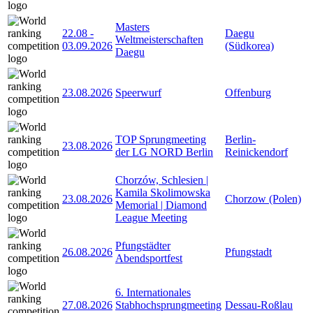
Masters
22.08
-
Daegu
Weltmeisterschaften
03.09.2026
(Südkorea)
Daegu
23.08.2026
Speerwurf
Offenburg
TOP Sprungmeeting
Berlin-
23.08.2026
der LG NORD Berlin
Reinickendorf
Chorzów, Schlesien |
Kamila Skolimowska
23.08.2026
Chorzow (Polen)
Memorial | Diamond
League Meeting
Pfungstädter
26.08.2026
Pfungstadt
Abendsportfest
6. Internationales
27.08.2026
Stabhochsprungmeeting
Dessau-Roßlau