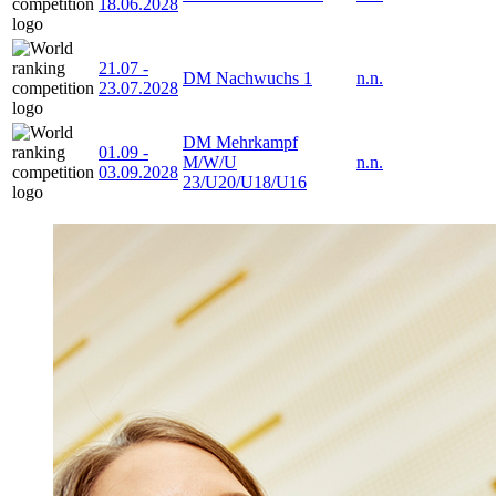
18.06.2028
21.07
-
DM Nachwuchs 1
n.n.
23.07.2028
DM Mehrkampf
01.09
-
M/W/U
n.n.
03.09.2028
23/U20/U18/U16