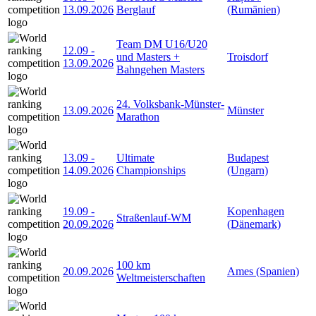
13.09.2026
Berglauf
(Rumänien)
Team DM U16/U20
12.09
-
und Masters +
Troisdorf
13.09.2026
Bahngehen Masters
24. Volksbank-Münster-
13.09.2026
Münster
Marathon
13.09
-
Ultimate
Budapest
14.09.2026
Championships
(Ungarn)
19.09
-
Kopenhagen
Straßenlauf-WM
20.09.2026
(Dänemark)
100 km
20.09.2026
Ames (Spanien)
Weltmeisterschaften