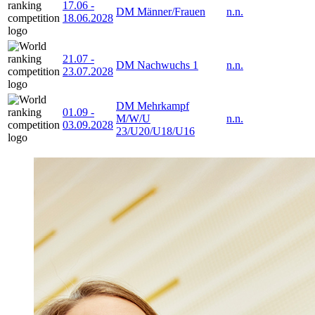
17.06
-
DM Männer/Frauen
n.n.
18.06.2028
21.07
-
DM Nachwuchs 1
n.n.
23.07.2028
DM Mehrkampf
01.09
-
M/W/U
n.n.
03.09.2028
23/U20/U18/U16