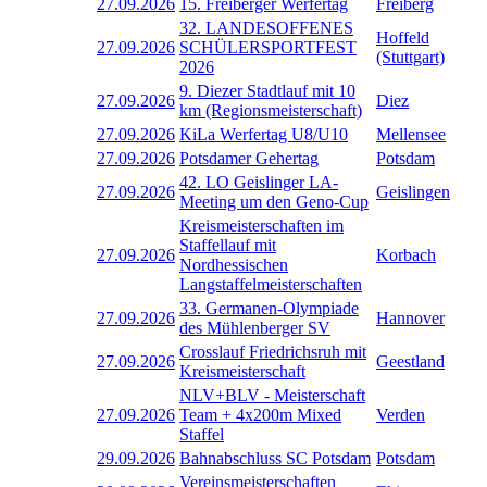
27.09.2026
15. Freiberger Werfertag
Freiberg
32. LANDESOFFENES
Hoffeld
27.09.2026
SCHÜLERSPORTFEST
(Stuttgart)
2026
9. Diezer Stadtlauf mit 10
27.09.2026
Diez
km (Regionsmeisterschaft)
27.09.2026
KiLa Werfertag U8/U10
Mellensee
27.09.2026
Potsdamer Gehertag
Potsdam
42. LO Geislinger LA-
27.09.2026
Geislingen
Meeting um den Geno-Cup
Kreismeisterschaften im
Staffellauf mit
27.09.2026
Korbach
Nordhessischen
Langstaffelmeisterschaften
33. Germanen-Olympiade
27.09.2026
Hannover
des Mühlenberger SV
Crosslauf Friedrichsruh mit
27.09.2026
Geestland
Kreismeisterschaft
NLV+BLV - Meisterschaft
27.09.2026
Team + 4x200m Mixed
Verden
Staffel
29.09.2026
Bahnabschluss SC Potsdam
Potsdam
Vereinsmeisterschaften