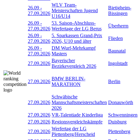
WLV Team-
26.09
-
Bietigheim-
Meisterschaften Jugend
27.09.2026
Bissingen
U16/U14
26.09
-
53. Saison-Abschluss-
Überherrn
27.09.2026
Werfertage der LG Berus
26.09
-
5. Sparkassen Grand-Prix
Flieden
27.09.2026
2026, U10 und älter
26.09
-
DM Wurf-Mehrkampf
Baunatal
27.09.2026
Masters
Bayerischer
27.09.2026
Ingolstadt
Bezirkevergleich 2026
BMW BERLIN-
27.09.2026
Berlin
MARATHON
Schwäbische
27.09.2026
Mannschaftsmeisterschaften
Donauwörth
2026
27.09.2026
VR-Talentiade Kinderliga
Schwenningen
27.09.2026
Regionsvergleichskämpfe
Duisburg
Werfertag der LG
27.09.2026
Plettenberg
Plettenberg/Herscheid