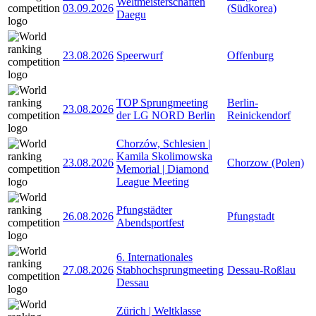
Weltmeisterschaften
03.09.2026
(Südkorea)
Daegu
23.08.2026
Speerwurf
Offenburg
TOP Sprungmeeting
Berlin-
23.08.2026
der LG NORD Berlin
Reinickendorf
Chorzów, Schlesien |
Kamila Skolimowska
23.08.2026
Chorzow (Polen)
Memorial | Diamond
League Meeting
Pfungstädter
26.08.2026
Pfungstadt
Abendsportfest
6. Internationales
27.08.2026
Stabhochsprungmeeting
Dessau-Roßlau
Dessau
Zürich | Weltklasse