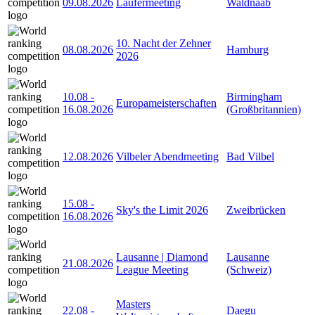
09.08.2026
Läufermeeting
Waldnaab
10. Nacht der Zehner
08.08.2026
Hamburg
2026
10.08
-
Birmingham
Europameisterschaften
16.08.2026
(Großbritannien)
12.08.2026
Vilbeler Abendmeeting
Bad Vilbel
15.08
-
Sky's the Limit 2026
Zweibrücken
16.08.2026
Lausanne | Diamond
Lausanne
21.08.2026
League Meeting
(Schweiz)
Masters
22.08
-
Daegu