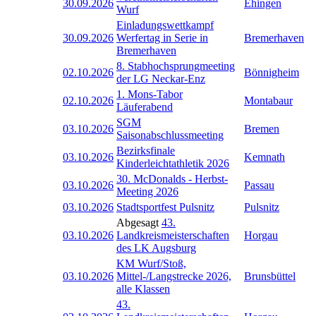
30.09.2026
Ehingen
Wurf
Einladungswettkampf
30.09.2026
Werfertag in Serie in
Bremerhaven
Bremerhaven
8. Stabhochsprungmeeting
02.10.2026
Bönnigheim
der LG Neckar-Enz
1. Mons-Tabor
02.10.2026
Montabaur
Läuferabend
SGM
03.10.2026
Bremen
Saisonabschlussmeeting
Bezirksfinale
03.10.2026
Kemnath
Kinderleichtathletik 2026
30. McDonalds - Herbst-
03.10.2026
Passau
Meeting 2026
03.10.2026
Stadtsportfest Pulsnitz
Pulsnitz
Abgesagt
43.
03.10.2026
Landkreismeisterschaften
Horgau
des LK Augsburg
KM Wurf/Stoß,
03.10.2026
Mittel-/Langstrecke 2026,
Brunsbüttel
alle Klassen
43.