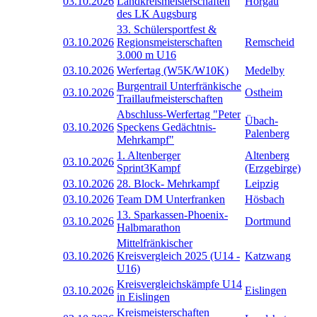
03.10.2026
Landkreismeisterschaften
Horgau
des LK Augsburg
33. Schülersportfest &
03.10.2026
Regionsmeisterschaften
Remscheid
3.000 m U16
03.10.2026
Werfertag (W5K/W10K)
Medelby
Burgentrail Unterfränkische
03.10.2026
Ostheim
Traillaufmeisterschaften
Abschluss-Werfertag "Peter
Übach-
03.10.2026
Speckens Gedächtnis-
Palenberg
Mehrkampf"
1. Altenberger
Altenberg
03.10.2026
Sprint3Kampf
(Erzgebirge)
03.10.2026
28. Block- Mehrkampf
Leipzig
03.10.2026
Team DM Unterfranken
Hösbach
13. Sparkassen-Phoenix-
03.10.2026
Dortmund
Halbmarathon
Mittelfränkischer
03.10.2026
Kreisvergleich 2025 (U14 -
Katzwang
U16)
Kreisvergleichskämpfe U14
03.10.2026
Eislingen
in Eislingen
Kreismeisterschaften