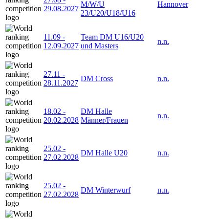
M/W/U
Hannover
29.08.2027
23/U20/U18/U16
11.09
-
Team DM U16/U20
n.n.
12.09.2027
und Masters
27.11
-
DM Cross
n.n.
28.11.2027
18.02
-
DM Halle
n.n.
20.02.2028
Männer/Frauen
25.02
-
DM Halle U20
n.n.
27.02.2028
25.02
-
DM Winterwurf
n.n.
27.02.2028