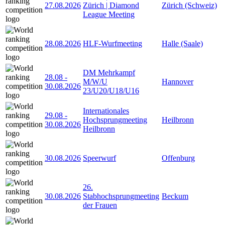
27.08.2026
Zürich | Diamond
Zürich (Schweiz)
League Meeting
28.08.2026
HLF-Wurfmeeting
Halle (Saale)
DM Mehrkampf
28.08
-
M/W/U
Hannover
30.08.2026
23/U20/U18/U16
Internationales
29.08
-
Hochsprungmeeting
Heilbronn
30.08.2026
Heilbronn
30.08.2026
Speerwurf
Offenburg
26.
30.08.2026
Stabhochsprungmeeting
Beckum
der Frauen