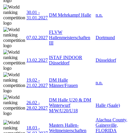
30.01
-
DM Mehrkampf Halle
n.n.
31.01.2027
FLVW
07.02.2027
Hallenmeisterschaften
Dortmund
III
ISTAF INDOOR
13.02.2027
Düsseldorf
Düsseldorf
19.02
-
DM Halle
n.n.
21.02.2027
Männer/Frauen
DM Halle U20 & DM
26.02
-
Winterwurf
Halle (Saale)
28.02.2027
M/W/U20/U18
Alachua County,
Masters Hallen-
Gainesville,
18.03
-
Weltmeisterschaften
FLORIDA