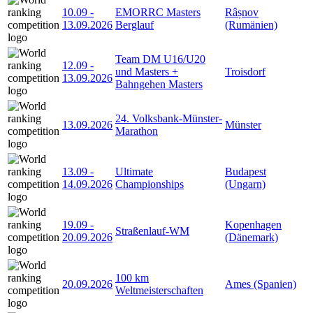
10.09
-
EMORRC Masters
Râșnov
13.09.2026
Berglauf
(Rumänien)
Team DM U16/U20
12.09
-
und Masters +
Troisdorf
13.09.2026
Bahngehen Masters
24. Volksbank-Münster-
13.09.2026
Münster
Marathon
13.09
-
Ultimate
Budapest
14.09.2026
Championships
(Ungarn)
19.09
-
Kopenhagen
Straßenlauf-WM
20.09.2026
(Dänemark)
100 km
20.09.2026
Ames (Spanien)
Weltmeisterschaften