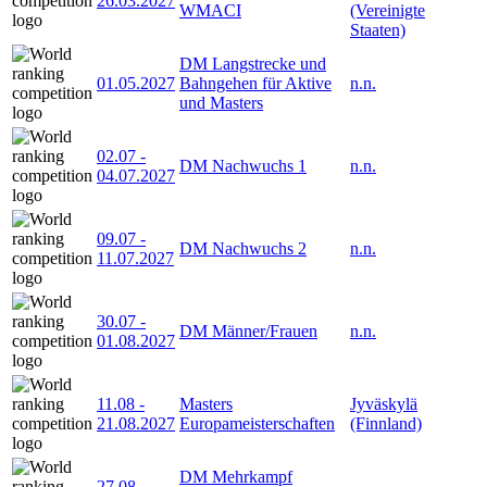
26.03.2027
WMACI
(Vereinigte
Staaten)
DM Langstrecke und
01.05.2027
Bahngehen für Aktive
n.n.
und Masters
02.07
-
DM Nachwuchs 1
n.n.
04.07.2027
09.07
-
DM Nachwuchs 2
n.n.
11.07.2027
30.07
-
DM Männer/Frauen
n.n.
01.08.2027
11.08
-
Masters
Jyväskylä
21.08.2027
Europameisterschaften
(Finnland)
DM Mehrkampf
27.08
-