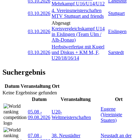
03.10.2026
Landshut
Mehrkampf U16/U14/U12
4. Vereinsmeisterschaften
03.10.2026
Stuttgart
MTV Stuttgart and friends
Abgesagt
Kreisvergleichskampf U14
03.10.2026
Eislingen
in Eislingen (Team Ulm /
Alb-Donau)
Herbstwerfertag mit Kugel
03.10.2026
und Diskus + KM M, F,
Sarstedt
U20/18/16/14
Suchergebnis
Datum
Veranstaltung
Ort
Keine Ergebnisse gefunden
Datum
Veranstaltung
Ort
Eugene
05.08
-
U20-
(Vereinigte
09.08.2026
Weltmeisterschaften
Staaten)
07.08
-
38. Neustädter
Neustadt an der