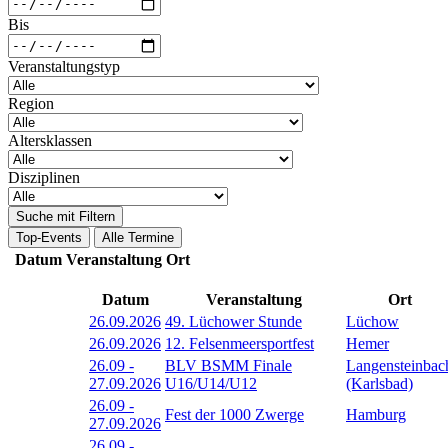
Bis
Veranstaltungstyp
Region
Altersklassen
Disziplinen
Suche mit Filtern
Top-Events
Alle Termine
Datum
Veranstaltung
Ort
Datum
Veranstaltung
Ort
26.09.2026
49. Lüchower Stunde
Lüchow
26.09.2026
12. Felsenmeersportfest
Hemer
26.09
-
BLV BSMM Finale
Langensteinbac
27.09.2026
U16/U14/U12
(Karlsbad)
26.09
-
Fest der 1000 Zwerge
Hamburg
27.09.2026
26.09
-