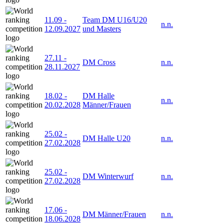
11.09
-
Team DM U16/U20
n.n.
12.09.2027
und Masters
27.11
-
DM Cross
n.n.
28.11.2027
18.02
-
DM Halle
n.n.
20.02.2028
Männer/Frauen
25.02
-
DM Halle U20
n.n.
27.02.2028
25.02
-
DM Winterwurf
n.n.
27.02.2028
17.06
-
DM Männer/Frauen
n.n.
18.06.2028