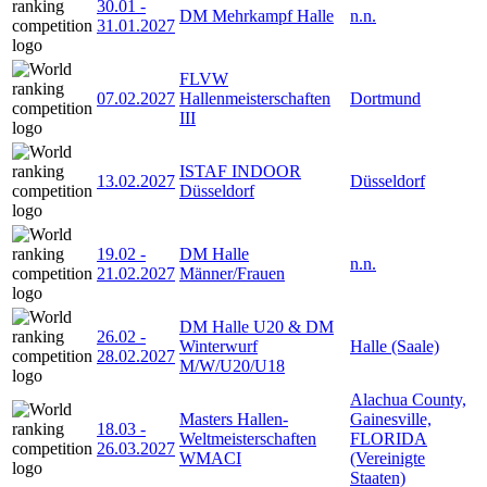
30.01
-
DM Mehrkampf Halle
n.n.
31.01.2027
FLVW
07.02.2027
Hallenmeisterschaften
Dortmund
III
ISTAF INDOOR
13.02.2027
Düsseldorf
Düsseldorf
19.02
-
DM Halle
n.n.
21.02.2027
Männer/Frauen
DM Halle U20 & DM
26.02
-
Winterwurf
Halle (Saale)
28.02.2027
M/W/U20/U18
Alachua County,
Masters Hallen-
Gainesville,
18.03
-
Weltmeisterschaften
FLORIDA
26.03.2027
WMACI
(Vereinigte
Staaten)