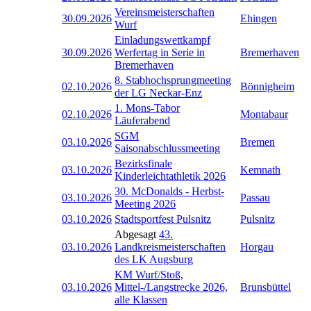
Vereinsmeisterschaften
30.09.2026
Ehingen
Wurf
Einladungswettkampf
30.09.2026
Werfertag in Serie in
Bremerhaven
Bremerhaven
8. Stabhochsprungmeeting
02.10.2026
Bönnigheim
der LG Neckar-Enz
1. Mons-Tabor
02.10.2026
Montabaur
Läuferabend
SGM
03.10.2026
Bremen
Saisonabschlussmeeting
Bezirksfinale
03.10.2026
Kemnath
Kinderleichtathletik 2026
30. McDonalds - Herbst-
03.10.2026
Passau
Meeting 2026
03.10.2026
Stadtsportfest Pulsnitz
Pulsnitz
Abgesagt
43.
03.10.2026
Landkreismeisterschaften
Horgau
des LK Augsburg
KM Wurf/Stoß,
03.10.2026
Mittel-/Langstrecke 2026,
Brunsbüttel
alle Klassen