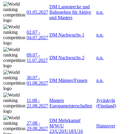
DM Langstrecke und
01.05.2027
Bahngehen für Aktive
n.n.
und Masters
02.07
-
DM Nachwuchs 1
n.n.
04.07.2027
09.07
-
DM Nachwuchs 2
n.n.
11.07.2027
30.07
-
DM Männer/Frauen
n.n.
01.08.2027
11.08
-
Masters
Jyväskylä
21.08.2027
Europameisterschaften
(Finnland)
DM Mehrkampf
27.08
-
M/W/U
Hannover
29.08.2027
23/U20/U18/U16