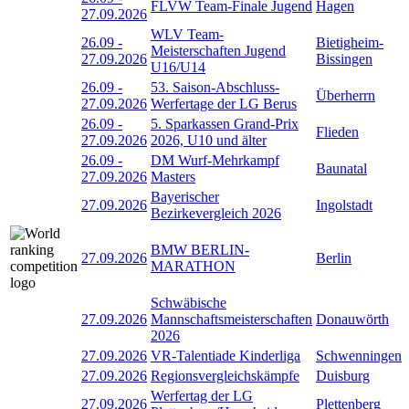
FLVW Team-Finale Jugend
Hagen
27.09.2026
WLV Team-
26.09
-
Bietigheim-
Meisterschaften Jugend
27.09.2026
Bissingen
U16/U14
26.09
-
53. Saison-Abschluss-
Überherrn
27.09.2026
Werfertage der LG Berus
26.09
-
5. Sparkassen Grand-Prix
Flieden
27.09.2026
2026, U10 und älter
26.09
-
DM Wurf-Mehrkampf
Baunatal
27.09.2026
Masters
Bayerischer
27.09.2026
Ingolstadt
Bezirkevergleich 2026
BMW BERLIN-
27.09.2026
Berlin
MARATHON
Schwäbische
27.09.2026
Mannschaftsmeisterschaften
Donauwörth
2026
27.09.2026
VR-Talentiade Kinderliga
Schwenningen
27.09.2026
Regionsvergleichskämpfe
Duisburg
Werfertag der LG
27.09.2026
Plettenberg