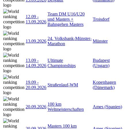
Team DM U16/U20
12.09
-
und Masters +
Troisdorf
13.09.2026
Bahngehen Masters
24. Volksbank-Münster-
13.09.2026
Münster
Marathon
13.09
-
Ultimate
Budapest
14.09.2026
Championships
(Ungarn)
19.09
-
Kopenhagen
Straßenlauf-WM
20.09.2026
(Dänemark)
100 km
20.09.2026
Ames (Spanien)
Weltmeisterschaften
Masters 100 km
20.09.2026
Ames (Spanien)