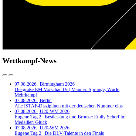
Wettkampf-News
07.08.2026 | Birmingham 2026
Die große EM-Vorschau IV | Männer: Sprünge, Würfe,
Mehrkampf
07.08.2026 | Berlin
Alle ISTAF-Disziplinen mit der deutschen Nummer eins
07.08.2026 | U20-WM 2026
Eugene Tag 2 | Bestleistung und Bronze: Emily Scherf im
Medaillen-Glück
07.08.2026 | U20-WM 2026
Eugene Tag 2 | Die DLV-Talente in den Finals