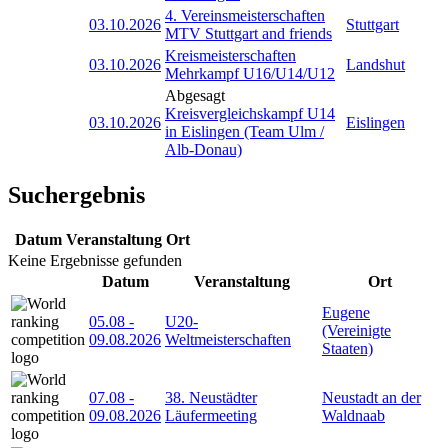
4. Vereinsmeisterschaften
03.10.2026
Stuttgart
MTV Stuttgart and friends
Kreismeisterschaften
03.10.2026
Landshut
Mehrkampf U16/U14/U12
Abgesagt
Kreisvergleichskampf U14
03.10.2026
Eislingen
in Eislingen (Team Ulm /
Alb-Donau)
Suchergebnis
Datum
Veranstaltung
Ort
Keine Ergebnisse gefunden
Datum
Veranstaltung
Ort
Eugene
05.08
-
U20-
(Vereinigte
09.08.2026
Weltmeisterschaften
Staaten)
07.08
-
38. Neustädter
Neustadt an der
09.08.2026
Läufermeeting
Waldnaab