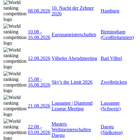
10. Nacht der Zehner
08.08.2026
Hamburg
2026
10.08
-
Birmingham
Europameisterschaften
16.08.2026
(Großbritannien)
12.08.2026
Vilbeler Abendmeeting
Bad Vilbel
15.08
-
Sky's the Limit 2026
Zweibrücken
16.08.2026
Lausanne | Diamond
Lausanne
21.08.2026
League Meeting
(Schweiz)
Masters
22.08
-
Daegu
Weltmeisterschaften
03.09.2026
(Südkorea)
Daegu