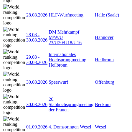
28.08.2026
HLF-Wurfmeeting
Halle (Saale)
DM Mehrkampf
28.08
-
M/W/U
Hannover
30.08.2026
23/U20/U18/U16
Internationales
29.08
-
Hochsprungmeeting
Heilbronn
30.08.2026
Heilbronn
30.08.2026
Speerwurf
Offenburg
26.
30.08.2026
Stabhochsprungmeeting
Beckum
der Frauen
01.09.2026
4. Domspringen Wesel
Wesel