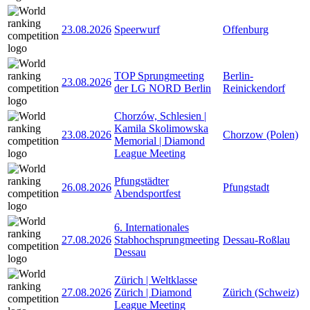
23.08.2026
Speerwurf
Offenburg
TOP Sprungmeeting
Berlin-
23.08.2026
der LG NORD Berlin
Reinickendorf
Chorzów, Schlesien |
Kamila Skolimowska
23.08.2026
Chorzow (Polen)
Memorial | Diamond
League Meeting
Pfungstädter
26.08.2026
Pfungstadt
Abendsportfest
6. Internationales
27.08.2026
Stabhochsprungmeeting
Dessau-Roßlau
Dessau
Zürich | Weltklasse
27.08.2026
Zürich | Diamond
Zürich (Schweiz)
League Meeting