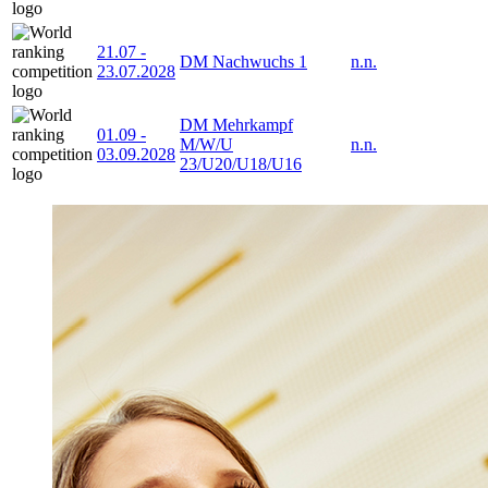
21.07
-
DM Nachwuchs 1
n.n.
23.07.2028
DM Mehrkampf
01.09
-
M/W/U
n.n.
03.09.2028
23/U20/U18/U16