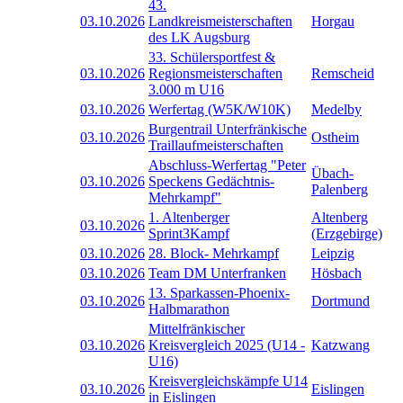
43.
03.10.2026
Landkreismeisterschaften
Horgau
des LK Augsburg
33. Schülersportfest &
03.10.2026
Regionsmeisterschaften
Remscheid
3.000 m U16
03.10.2026
Werfertag (W5K/W10K)
Medelby
Burgentrail Unterfränkische
03.10.2026
Ostheim
Traillaufmeisterschaften
Abschluss-Werfertag "Peter
Übach-
03.10.2026
Speckens Gedächtnis-
Palenberg
Mehrkampf"
1. Altenberger
Altenberg
03.10.2026
Sprint3Kampf
(Erzgebirge)
03.10.2026
28. Block- Mehrkampf
Leipzig
03.10.2026
Team DM Unterfranken
Hösbach
13. Sparkassen-Phoenix-
03.10.2026
Dortmund
Halbmarathon
Mittelfränkischer
03.10.2026
Kreisvergleich 2025 (U14 -
Katzwang
U16)
Kreisvergleichskämpfe U14
03.10.2026
Eislingen
in Eislingen