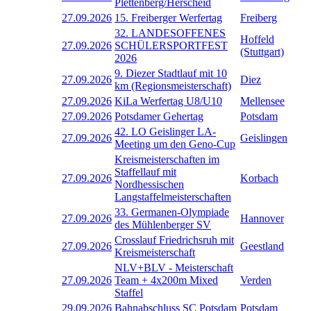
Plettenberg/Herscheid
27.09.2026
15. Freiberger Werfertag
Freiberg
32. LANDESOFFENES
Hoffeld
27.09.2026
SCHÜLERSPORTFEST
(Stuttgart)
2026
9. Diezer Stadtlauf mit 10
27.09.2026
Diez
km (Regionsmeisterschaft)
27.09.2026
KiLa Werfertag U8/U10
Mellensee
27.09.2026
Potsdamer Gehertag
Potsdam
42. LO Geislinger LA-
27.09.2026
Geislingen
Meeting um den Geno-Cup
Kreismeisterschaften im
Staffellauf mit
27.09.2026
Korbach
Nordhessischen
Langstaffelmeisterschaften
33. Germanen-Olympiade
27.09.2026
Hannover
des Mühlenberger SV
Crosslauf Friedrichsruh mit
27.09.2026
Geestland
Kreismeisterschaft
NLV+BLV - Meisterschaft
27.09.2026
Team + 4x200m Mixed
Verden
Staffel
29.09.2026
Bahnabschluss SC Potsdam
Potsdam