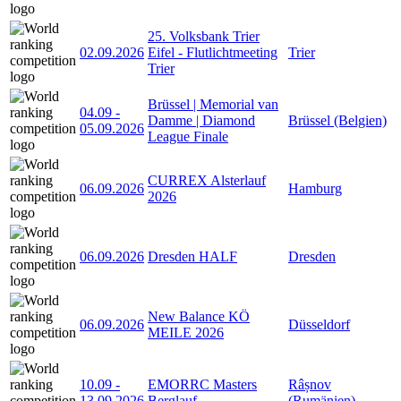
25. Volksbank Trier
02.09.2026
Eifel - Flutlichtmeeting
Trier
Trier
Brüssel | Memorial van
04.09
-
Damme | Diamond
Brüssel (Belgien)
05.09.2026
League Finale
CURREX Alsterlauf
06.09.2026
Hamburg
2026
06.09.2026
Dresden HALF
Dresden
New Balance KÖ
06.09.2026
Düsseldorf
MEILE 2026
10.09
-
EMORRC Masters
Râșnov
13.09.2026
Berglauf
(Rumänien)