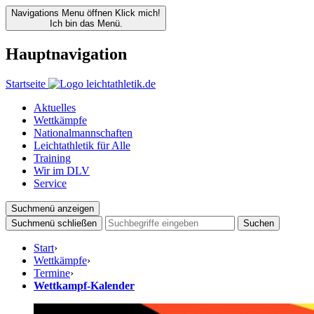
Navigations Menu öffnen
Klick mich!
Ich bin das Menü.
Hauptnavigation
Startseite
Aktuelles
Wettkämpfe
Nationalmannschaften
Leichtathletik für Alle
Training
Wir im DLV
Service
Suchmenü anzeigen
Suchmenü schließen
Suchen
Start
›
Wettkämpfe
›
Termine
›
Wettkampf-Kalender