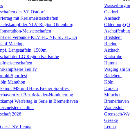
ss
Wasserburg a
schaften des Vfl Ostdorf
Ostdorf
fertag mit Kreismeisterschaften
Ansbach
leichskampf der NLV Region Oldenburg
Oldenburg (O
lbmarathon-Meisterschaften
Aschaffenbur
mpf der Verbände KLV FL, NF, SL-FL, Di
Bredstedt
auf Meeting
Rheine
pf, Langstaffeln, 1500m
Aichach
rschaft der LG Region Karlsruhe
Karlsruhe
fmeisterschaften
Hamm
rkampfserie Teil IV
Waging am S
rnold-Sportfest
Radebeul
Köln Marathon
Köln
kampf MS und Hans Breuer Sportfest
Durach
erbayern zur Bezirkskader-Nominierung
München
tkampf Werfertag in Serie in Bremerhaven
Bremerhaven
eismeisterschaften
Wadersloh
rschaft 2026
Grenzach-Wy
Geseke
st des TSV Leuna
Leuna