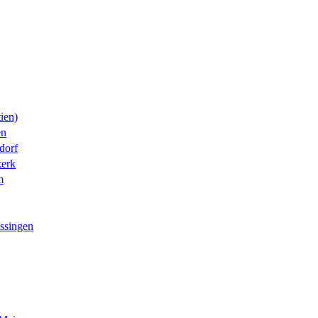
ien)
en
dorf
erk
m
ssingen