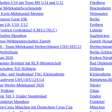
schaften U16 mit Team MS U14 und U12
Friedberg
nne Mehrkampfwochenende
Brackenheim
s Kreis-Mehrkampf-Meeting
Weingarten
enpost Great 10K
Berlin
m U8, U10, U12
Freiberg
n Fredrich Gedenklauf (LM/LC/NLC)
Lubmin
haften Marathon
Saarbrücken
hon-Weltmeisterschaften Zagreb
Zagreb (Kroat
6 - Team-Mehrkampf Herbrechtingen U8/U10/U12
Herbrechting
erferfinale
Berlin-Zehlen
tag 2026
Kerken-Nieuk
eimer Berglauf mit RLP-Meisterschaft
Bad Dürkhei
schaften TuS Höllstein
Höllstein
Volks- und Straßenlauf TSG Kleinostheim
Kleinostheim
 Laufevent U8/U10/U12/U14
Bietigheim-Bi
ßer Werfer-Mehrkampf 2026
Niesky
 Walking
Zittau
ie Teil 3, Emder Stundenlauf
Emden
rankfurt Marathon
Frankfurt
erg-Cross München mit Deutschem Cross Cup
München