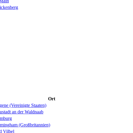
 Main
ickenberg
Ort
ene (Vereinigte Staaten)
ustadt an der Waldnaab
mburg
rmingham (Großbritannien)
d Vilbel