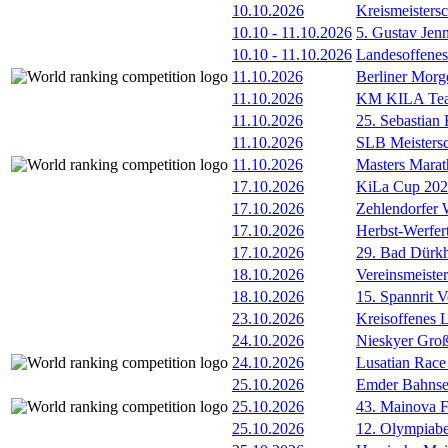
10.10.2026
Kreismeister
10.10
-
11.10.2026
5. Gustav Je
10.10
-
11.10.2026
Landesoffene
11.10.2026
Berliner Morg
11.10.2026
KM KILA Tea
11.10.2026
25. Sebastia
11.10.2026
SLB Meistersc
11.10.2026
Masters Marat
17.10.2026
KiLa Cup 202
17.10.2026
Zehlendorfer W
17.10.2026
Herbst-Werfer
17.10.2026
29. Bad Dürkh
18.10.2026
Vereinsmeister
18.10.2026
15. Spannrit 
23.10.2026
Kreisoffenes
24.10.2026
Nieskyer Gro
24.10.2026
Lusatian Race
25.10.2026
Emder Bahnser
25.10.2026
43. Mainova F
25.10.2026
12. Olympiab