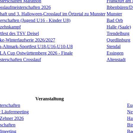
sterschaften Marathon
Frankfurt am
sslaufmeisterschaften 2026
Ibbenbüren/D
chaft und 3. Halloween-Crosslauf im Örtzetal zu Munster
Munster
terschaften (Jugend U16 - Kinder U8)
Bad Orb
nzehnkampf
Halle (Saale)
tfest des TSV Deisel
Trendelburg
cke-Winterlaufserie 2026/2027
Quedlinburg
en-Altmark-Sportfest U18-U16-U10-U8
Stendal
LA Cup Ostwürttemberg 2026 - Finale
Essingen
terschaften Crosslauf
Altenstadt
Veranstaltung
erschaften
Eug
r Läufermeeting
Ne
 Zehner 2026
Ha
schaften
Bi
dmeeting
Ba