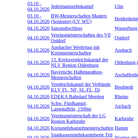
03.10
-
Jedermannzehnkampf
Ulm
04.10.2026
03.10
-
BW-Meisterschaften Masters
Heidenhei
04.10.2026
(Senioren) (LV WÜ)
04.10.2026
Saisonabschluss
Wasserburg
Vereinsmeisterschaften des Vfl
04.10.2026
Ostdorf
Ostdorf
Ansbacher Werfertag mit
04.10.2026
Ansbach
Kreismeisterschaften
13. Kreisvergleichskampf der
04.10.2026
Oldenburg 
NLV Region Oldenburg
Bayerische Halbmarathon-
04.10.2026
Aschaffenb
Meisterschaften
Vergleichskampf der Verbände
04.10.2026
Bredstedt
KLV FL, NF, SL-FL, Di
04.10.2026
EDEKA Bahnlauf Meeting
Rheine
Schw. Fünfkampf,
04.10.2026
Aichach
Langstaffeln, 1500m
Vereinsmeisterschaft der LG
04.10.2026
Karlsruhe
Region Karlsruhe
04.10.2026
Kreismehrkampfmeisterschaften
Hamm
Sparkassenmehrkampfserie Teil
04.10.2026
Waging am