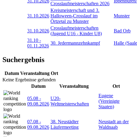
31.10.2026
Ibbenbüren
Crosslaufmeisterschaften 2026
Kreismeisterschaft und 3.
31.10.2026
Halloween-Crosslauf im
Munster
Örtzetal zu Munster
Crosslaufmeisterschaften
31.10.2026
Bad Orb
(Jugend U16 - Kinder U8)
31.10
-
30. Jedermannzehnkampf
Halle (Saale
01.11.2026
Suchergebnis
Datum
Veranstaltung
Ort
Keine Ergebnisse gefunden
Datum
Veranstaltung
Ort
Eugene
05.08
-
U20-
(Vereinigte
09.08.2026
Weltmeisterschaften
Staaten)
07.08
-
38. Neustädter
Neustadt an der
09.08.2026
Läufermeeting
Waldnaab