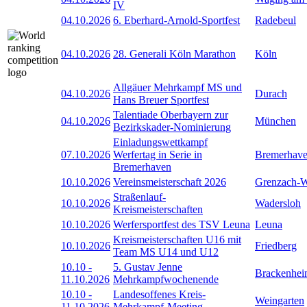
IV
04.10.2026
6. Eberhard-Arnold-Sportfest
Radebeul
04.10.2026
28. Generali Köln Marathon
Köln
Allgäuer Mehrkampf MS und
04.10.2026
Durach
Hans Breuer Sportfest
Talentiade Oberbayern zur
04.10.2026
München
Bezirkskader-Nominierung
Einladungswettkampf
07.10.2026
Werfertag in Serie in
Bremerhav
Bremerhaven
10.10.2026
Vereinsmeisterschaft 2026
Grenzach-
Straßenlauf-
10.10.2026
Wadersloh
Kreismeisterschaften
10.10.2026
Werfersportfest des TSV Leuna
Leuna
Kreismeisterschaften U16 mit
10.10.2026
Friedberg
Team MS U14 und U12
10.10
-
5. Gustav Jenne
Brackenhe
11.10.2026
Mehrkampfwochenende
10.10
-
Landesoffenes Kreis-
Weingarten
11.10.2026
Mehrkampf-Meeting