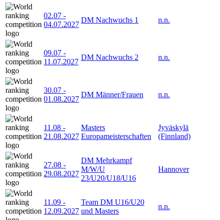
02.07
-
DM Nachwuchs 1
n.n.
04.07.2027
09.07
-
DM Nachwuchs 2
n.n.
11.07.2027
30.07
-
DM Männer/Frauen
n.n.
01.08.2027
11.08
-
Masters
Jyväskylä
21.08.2027
Europameisterschaften
(Finnland)
DM Mehrkampf
27.08
-
M/W/U
Hannover
29.08.2027
23/U20/U18/U16
11.09
-
Team DM U16/U20
n.n.
12.09.2027
und Masters