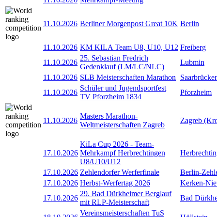
11.10.2026
Berliner Morgenpost Great 10K
Berlin
11.10.2026
KM KILA Team U8, U10, U12
Freiberg
25. Sebastian Fredrich
11.10.2026
Lubmin
Gedenklauf (LM/LC/NLC)
11.10.2026
SLB Meisterschaften Marathon
Saarbrücke
Schüler und Jugendsportfest
11.10.2026
Pforzheim
TV Pforzheim 1834
Masters Marathon-
11.10.2026
Zagreb (Kro
Weltmeisterschaften Zagreb
KiLa Cup 2026 - Team-
17.10.2026
Mehrkampf Herbrechtingen
Herbrechti
U8/U10/U12
17.10.2026
Zehlendorfer Werferfinale
Berlin-Zehl
17.10.2026
Herbst-Werfertag 2026
Kerken-Nie
29. Bad Dürkheimer Berglauf
17.10.2026
Bad Dürkh
mit RLP-Meisterschaft
Vereinsmeisterschaften TuS