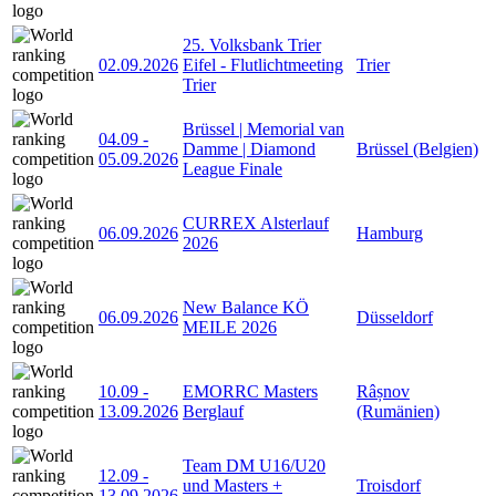
25. Volksbank Trier
02.09.2026
Eifel - Flutlichtmeeting
Trier
Trier
Brüssel | Memorial van
04.09
-
Damme | Diamond
Brüssel (Belgien)
05.09.2026
League Finale
CURREX Alsterlauf
06.09.2026
Hamburg
2026
New Balance KÖ
06.09.2026
Düsseldorf
MEILE 2026
10.09
-
EMORRC Masters
Râșnov
13.09.2026
Berglauf
(Rumänien)
Team DM U16/U20
12.09
-
und Masters +
Troisdorf
13.09.2026