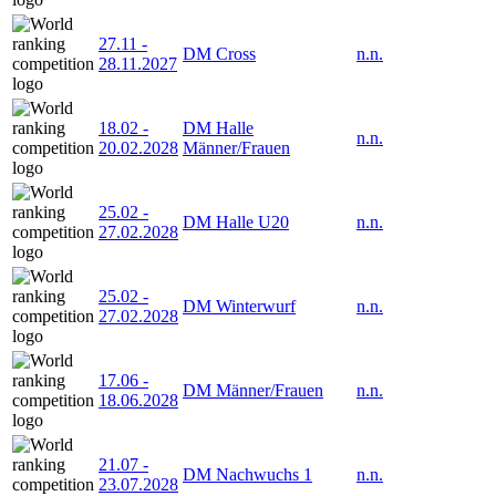
27.11
-
DM Cross
n.n.
28.11.2027
18.02
-
DM Halle
n.n.
20.02.2028
Männer/Frauen
25.02
-
DM Halle U20
n.n.
27.02.2028
25.02
-
DM Winterwurf
n.n.
27.02.2028
17.06
-
DM Männer/Frauen
n.n.
18.06.2028
21.07
-
DM Nachwuchs 1
n.n.
23.07.2028