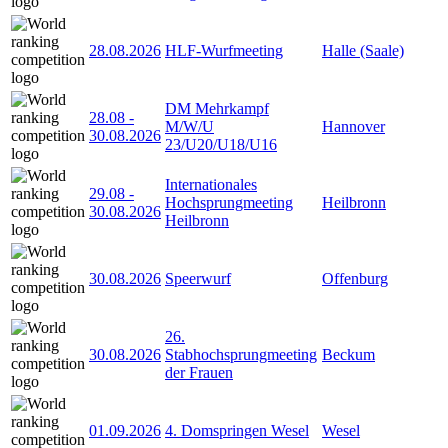
28.08.2026
HLF-Wurfmeeting
Halle (Saale)
DM Mehrkampf
28.08
-
M/W/U
Hannover
30.08.2026
23/U20/U18/U16
Internationales
29.08
-
Hochsprungmeeting
Heilbronn
30.08.2026
Heilbronn
30.08.2026
Speerwurf
Offenburg
26.
30.08.2026
Stabhochsprungmeeting
Beckum
der Frauen
01.09.2026
4. Domspringen Wesel
Wesel