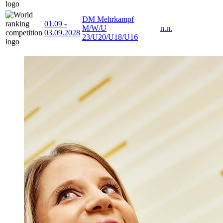
DM Mehrkampf
01.09
-
M/W/U
n.n.
03.09.2028
23/U20/U18/U16