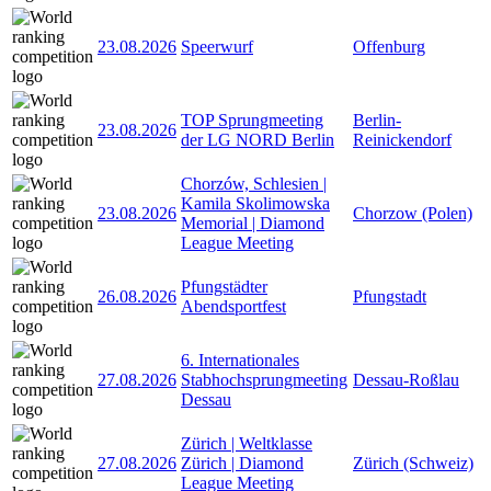
23.08.2026
Speerwurf
Offenburg
TOP Sprungmeeting
Berlin-
23.08.2026
der LG NORD Berlin
Reinickendorf
Chorzów, Schlesien |
Kamila Skolimowska
23.08.2026
Chorzow (Polen)
Memorial | Diamond
League Meeting
Pfungstädter
26.08.2026
Pfungstadt
Abendsportfest
6. Internationales
27.08.2026
Stabhochsprungmeeting
Dessau-Roßlau
Dessau
Zürich | Weltklasse
27.08.2026
Zürich | Diamond
Zürich (Schweiz)
League Meeting