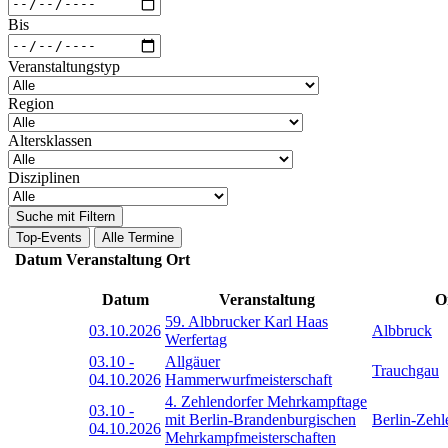
Bis
Veranstaltungstyp
Region
Altersklassen
Disziplinen
Suche mit Filtern
Top-Events
Alle Termine
Datum
Veranstaltung
Ort
Datum
Veranstaltung
O
59. Albbrucker Karl Haas
03.10.2026
Albbruck
Werfertag
03.10
-
Allgäuer
Trauchgau
04.10.2026
Hammerwurfmeisterschaft
4. Zehlendorfer Mehrkampftage
03.10
-
mit Berlin-Brandenburgischen
Berlin-Zehl
04.10.2026
Mehrkampfmeisterschaften