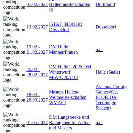
07.02.2027
Hallenmeisterschaften
Dortmund
III
ISTAF INDOOR
13.02.2027
Düsseldorf
Düsseldorf
19.02
-
DM Halle
n.n.
21.02.2027
Männer/Frauen
DM Halle U20 & DM
26.02
-
Winterwurf
Halle (Saale)
28.02.2027
M/W/U20/U18
Alachua County,
Masters Hallen-
Gainesville,
18.03
-
Weltmeisterschaften
FLORIDA
26.03.2027
WMACI
(Vereinigte
Staaten)
DM Langstrecke und
01.05.2027
Bahngehen für Aktive
n.n.
und Masters