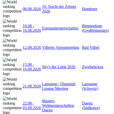
10. Nacht der Zehner
08.08.2026
Hamburg
2026
10.08
-
Birmingham
Europameisterschaften
16.08.2026
(Großbritannien)
12.08.2026
Vilbeler Abendmeeting
Bad Vilbel
15.08
-
Sky's the Limit 2026
Zweibrücken
16.08.2026
Lausanne | Diamond
Lausanne
21.08.2026
League Meeting
(Schweiz)
Masters
22.08
-
Daegu
Weltmeisterschaften
03.09.2026
(Südkorea)
Daegu