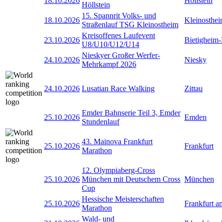
18.10.2026
Höllstein
Höllstein
15. Spannrit Volks- und
18.10.2026
Kleinosthe
Straßenlauf TSG Kleinostheim
Kreisoffenes Laufevent
23.10.2026
Bietigheim-
U8/U10/U12/U14
Nieskyer Großer Werfer-
24.10.2026
Niesky
Mehrkampf 2026
24.10.2026
Lusatian Race Walking
Zittau
Emder Bahnserie Teil 3, Emder
25.10.2026
Emden
Stundenlauf
43. Mainova Frankfurt
25.10.2026
Frankfurt
Marathon
12. Olympiaberg-Cross
25.10.2026
München mit Deutschem Cross
München
Cup
Hessische Meisterschaften
25.10.2026
Frankfurt 
Marathon
Wald- und