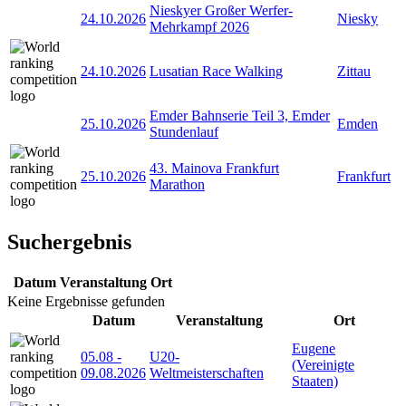
Nieskyer Großer Werfer-
24.10.2026
Niesky
Mehrkampf 2026
24.10.2026
Lusatian Race Walking
Zittau
Emder Bahnserie Teil 3, Emder
25.10.2026
Emden
Stundenlauf
43. Mainova Frankfurt
25.10.2026
Frankfurt
Marathon
Suchergebnis
Datum
Veranstaltung
Ort
Keine Ergebnisse gefunden
Datum
Veranstaltung
Ort
Eugene
05.08
-
U20-
(Vereinigte
09.08.2026
Weltmeisterschaften
Staaten)