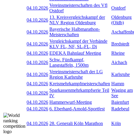
Vereinsmeisterschaften des Vfl
04.10.2026
Ostdorf
Ostdorf
13. Kreisvergleichskampf der
Oldenburg
04.10.2026
NLV Region Oldenburg
(Oldb)
Bayerische Halbmarathon-
04.10.2026
Aschaffenb
Meisterschaften
Vergleichskampf der Verbände
04.10.2026
Bredstedt
KLV FL, NF, SL-FL, Di
04.10.2026
EDEKA Bahnlauf Meeting
Rheine
Schw. Fünfkampf,
04.10.2026
Aichach
Langstaffeln, 1500m
Vereinsmeisterschaft der LG
04.10.2026
Karlsruhe
Region Karlsruhe
04.10.2026
Kreismehrkampfmeisterschaften
Hamm
Sparkassenmehrkampfserie Teil
Waging am
04.10.2026
IV
See
04.10.2026
Hammerwurf-Meeting
Baienfurt
04.10.2026
6. Eberhard-Arnold-Sportfest
Radebeul
04.10.2026
28. Generali Köln Marathon
Köln