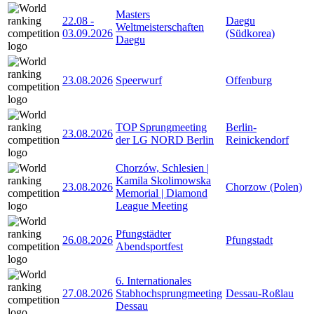
Masters
22.08
-
Daegu
Weltmeisterschaften
03.09.2026
(Südkorea)
Daegu
23.08.2026
Speerwurf
Offenburg
TOP Sprungmeeting
Berlin-
23.08.2026
der LG NORD Berlin
Reinickendorf
Chorzów, Schlesien |
Kamila Skolimowska
23.08.2026
Chorzow (Polen)
Memorial | Diamond
League Meeting
Pfungstädter
26.08.2026
Pfungstadt
Abendsportfest
6. Internationales
27.08.2026
Stabhochsprungmeeting
Dessau-Roßlau
Dessau