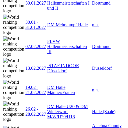
30.01.2027
Hallenmeisterschaften I
Dortmund
und II
30.01
-
DM Mehrkampf Halle
n.n.
31.01.2027
FLVW
07.02.2027
Hallenmeisterschaften
Dortmund
III
ISTAF INDOOR
13.02.2027
Düsseldorf
Düsseldorf
19.02
-
DM Halle
n.n.
21.02.2027
Männer/Frauen
DM Halle U20 & DM
26.02
-
Winterwurf
Halle (Saale)
28.02.2027
M/W/U20/U18
Alachua County,