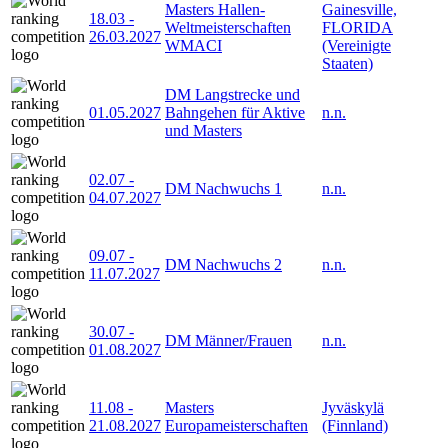
Masters Hallen-
Gainesville,
18.03
-
Weltmeisterschaften
FLORIDA
26.03.2027
WMACI
(Vereinigte
Staaten)
DM Langstrecke und
01.05.2027
Bahngehen für Aktive
n.n.
und Masters
02.07
-
DM Nachwuchs 1
n.n.
04.07.2027
09.07
-
DM Nachwuchs 2
n.n.
11.07.2027
30.07
-
DM Männer/Frauen
n.n.
01.08.2027
11.08
-
Masters
Jyväskylä
21.08.2027
Europameisterschaften
(Finnland)