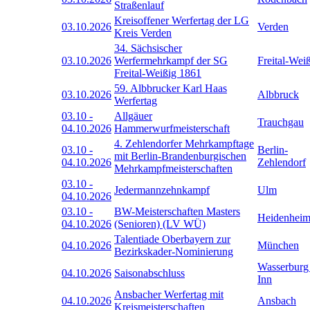
Straßenlauf
Kreisoffener Werfertag der LG
03.10.2026
Verden
Kreis Verden
34. Sächsischer
03.10.2026
Werfermehrkampf der SG
Freital-Wei
Freital-Weißig 1861
59. Albbrucker Karl Haas
03.10.2026
Albbruck
Werfertag
03.10
-
Allgäuer
Trauchgau
04.10.2026
Hammerwurfmeisterschaft
4. Zehlendorfer Mehrkampftage
03.10
-
Berlin-
mit Berlin-Brandenburgischen
04.10.2026
Zehlendorf
Mehrkampfmeisterschaften
03.10
-
Jedermannzehnkampf
Ulm
04.10.2026
03.10
-
BW-Meisterschaften Masters
Heidenhei
04.10.2026
(Senioren) (LV WÜ)
Talentiade Oberbayern zur
04.10.2026
München
Bezirkskader-Nominierung
Wasserburg
04.10.2026
Saisonabschluss
Inn
Ansbacher Werfertag mit
04.10.2026
Ansbach
Kreismeisterschaften