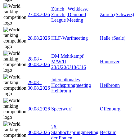
Zürich | Weltklasse
27.08.2026
Zürich | Diamond
Zürich (Schweiz)
League Meeting
28.08.2026
HLF-Wurfmeeting
Halle (Saale)
DM Mehrkampf
28.08
-
M/W/U
Hannover
30.08.2026
23/U20/U18/U16
Internationales
29.08
-
Hochsprungmeeting
Heilbronn
30.08.2026
Heilbronn
30.08.2026
Speerwurf
Offenburg
26.
30.08.2026
Stabhochsprungmeeting
Beckum
der Frauen