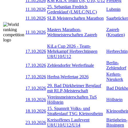
11.10.2026
KM KILA Team U8, U10, U12
Freiberg
25. Sebastian Fredrich
11.10.2026
Lubmin
Gedenklauf (LM/LC/NLC)
11.10.2026
SLB Meisterschaften Marathon
Saarbrücke
Masters Marathon-
Zagreb
11.10.2026
Weltmeisterschaften Zagreb
(Kroatien)
KiLa Cup 2026 - Team-
17.10.2026
Mehrkampf Herbrechtingen
Herbrechti
U8/U10/U12
Berlin-
17.10.2026
Zehlendorfer Werferfinale
Zehlendorf
Kerken-
17.10.2026
Herbst-Werfertag 2026
Nieukerk
29. Bad Dürkheimer Berglauf
17.10.2026
Bad Dürkh
mit RLP-Meisterschaft
Vereinsmeisterschaften TuS
18.10.2026
Höllstein
Höllstein
15. Spannrit Volks- und
18.10.2026
Kleinosthe
Straßenlauf TSG Kleinostheim
Kreisoffenes Laufevent
Bietigheim-
23.10.2026
U8/U10/U12/U14
Bissingen