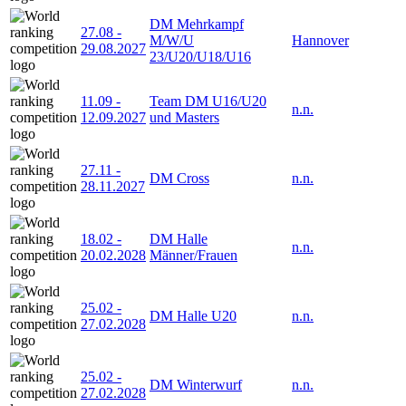
DM Mehrkampf
27.08
-
M/W/U
Hannover
29.08.2027
23/U20/U18/U16
11.09
-
Team DM U16/U20
n.n.
12.09.2027
und Masters
27.11
-
DM Cross
n.n.
28.11.2027
18.02
-
DM Halle
n.n.
20.02.2028
Männer/Frauen
25.02
-
DM Halle U20
n.n.
27.02.2028
25.02
-
DM Winterwurf
n.n.
27.02.2028