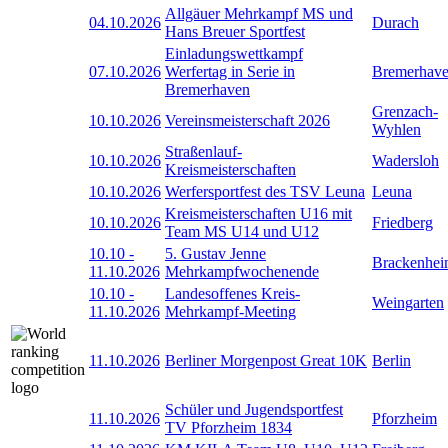
Allgäuer Mehrkampf MS und
04.10.2026
Durach
Hans Breuer Sportfest
Einladungswettkampf
07.10.2026
Werfertag in Serie in
Bremerhav
Bremerhaven
Grenzach-
10.10.2026
Vereinsmeisterschaft 2026
Wyhlen
Straßenlauf-
10.10.2026
Wadersloh
Kreismeisterschaften
10.10.2026
Werfersportfest des TSV Leuna
Leuna
Kreismeisterschaften U16 mit
10.10.2026
Friedberg
Team MS U14 und U12
10.10
-
5. Gustav Jenne
Brackenhe
11.10.2026
Mehrkampfwochenende
10.10
-
Landesoffenes Kreis-
Weingarten
11.10.2026
Mehrkampf-Meeting
11.10.2026
Berliner Morgenpost Great 10K
Berlin
Schüler und Jugendsportfest
11.10.2026
Pforzheim
TV Pforzheim 1834