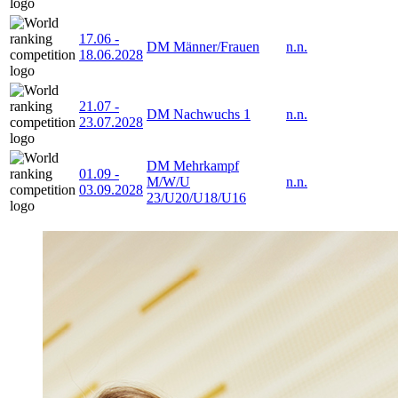
17.06
-
DM Männer/Frauen
n.n.
18.06.2028
21.07
-
DM Nachwuchs 1
n.n.
23.07.2028
DM Mehrkampf
01.09
-
M/W/U
n.n.
03.09.2028
23/U20/U18/U16