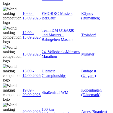
10.09
-
EMORRC Masters
Râșnov
13.09.2026
Berglauf
(Rumänien)
Team DM U16/U20
12.09
-
und Masters +
Troisdorf
13.09.2026
Bahngehen Masters
24. Volksbank-Münster-
13.09.2026
Münster
Marathon
13.09
-
Ultimate
Budapest
14.09.2026
Championships
(Ungarn)
19.09
-
Kopenhagen
Straßenlauf-WM
20.09.2026
(Dänemark)
100 km
20.09.2026
Ames (Spanien)