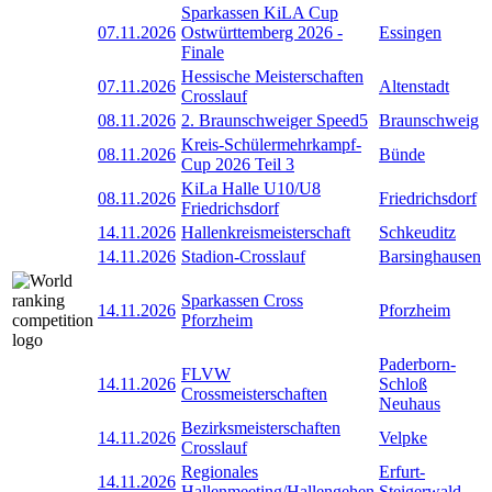
Sparkassen KiLA Cup
07.11.2026
Ostwürttemberg 2026 -
Essingen
Finale
Hessische Meisterschaften
07.11.2026
Altenstadt
Crosslauf
08.11.2026
2. Braunschweiger Speed5
Braunschweig
Kreis-Schülermehrkampf-
08.11.2026
Bünde
Cup 2026 Teil 3
KiLa Halle U10/U8
08.11.2026
Friedrichsdorf
Friedrichsdorf
14.11.2026
Hallenkreismeisterschaft
Schkeuditz
14.11.2026
Stadion-Crosslauf
Barsinghausen
Sparkassen Cross
14.11.2026
Pforzheim
Pforzheim
Paderborn-
FLVW
14.11.2026
Schloß
Crossmeisterschaften
Neuhaus
Bezirksmeisterschaften
14.11.2026
Velpke
Crosslauf
Regionales
Erfurt-
14.11.2026
Hallenmeeting/Hallengehen
Steigerwald