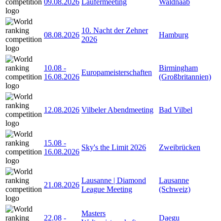
09.08.2026
Läufermeeting
Waldnaab
10. Nacht der Zehner
08.08.2026
Hamburg
2026
10.08
-
Birmingham
Europameisterschaften
16.08.2026
(Großbritannien)
12.08.2026
Vilbeler Abendmeeting
Bad Vilbel
15.08
-
Sky's the Limit 2026
Zweibrücken
16.08.2026
Lausanne | Diamond
Lausanne
21.08.2026
League Meeting
(Schweiz)
Masters
22.08
-
Daegu