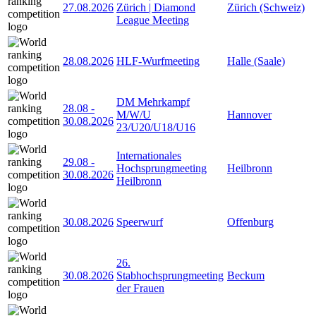
27.08.2026
Zürich | Diamond
Zürich (Schweiz)
League Meeting
28.08.2026
HLF-Wurfmeeting
Halle (Saale)
DM Mehrkampf
28.08
-
M/W/U
Hannover
30.08.2026
23/U20/U18/U16
Internationales
29.08
-
Hochsprungmeeting
Heilbronn
30.08.2026
Heilbronn
30.08.2026
Speerwurf
Offenburg
26.
30.08.2026
Stabhochsprungmeeting
Beckum
der Frauen