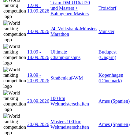
Team DM U16/U20
12.09
-
und Masters +
Troisdorf
13.09.2026
Bahngehen Masters
24. Volksbank-Münster-
13.09.2026
Münster
Marathon
13.09
-
Ultimate
Budapest
14.09.2026
Championships
(Ungarn)
19.09
-
Kopenhagen
Straßenlauf-WM
20.09.2026
(Dänemark)
100 km
20.09.2026
Ames (Spanien)
Weltmeisterschaften
Masters 100 km
20.09.2026
Ames (Spanien)
Weltmeisterschaften