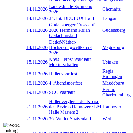
Landesfinale Sprintcup
14.11.2026
Chemnitz
2026
14.11.2026
34. Int. DEULUX-Lauf
Langsur
Gudensberger Crosslauf
14.11.2026
2026 Hermann Kilian
Gudensberg
Gedächtnislauf
Detlef-Näther-
14.11.2026
Hochsprungwettkampf
Magdeburg
2026
Kreis Herbst Waldlauf
15.11.2026
Usingen
Meisterschaften
Regis-
18.11.2026
Hallensportfest
Breitingen
18.11.2026
4. Abendsportfest
Magdeburg
Berlin-
19.11.2026
SCC Paarlauf
Charlottenburg
Hallenvergleich der Kreise
21.11.2026
des Bezirks Hannover / LM
Hannover
Halle Masters 2
21.11.2026
36. Werler Straßenlauf
Werl