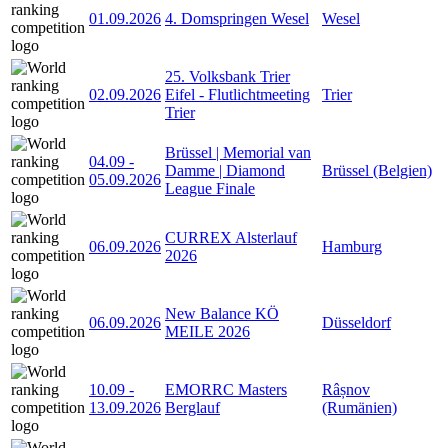
01.09.2026
4. Domspringen Wesel
Wesel
25. Volksbank Trier
02.09.2026
Eifel - Flutlichtmeeting
Trier
Trier
Brüssel | Memorial van
04.09
-
Damme | Diamond
Brüssel (Belgien)
05.09.2026
League Finale
CURREX Alsterlauf
06.09.2026
Hamburg
2026
New Balance KÖ
06.09.2026
Düsseldorf
MEILE 2026
10.09
-
EMORRC Masters
Râșnov
13.09.2026
Berglauf
(Rumänien)