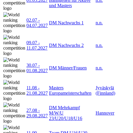
01.05.2027
Bahngehen für Aktive
n.n.
und Masters
02.07
-
DM Nachwuchs 1
n.n.
04.07.2027
09.07
-
DM Nachwuchs 2
n.n.
11.07.2027
30.07
-
DM Männer/Frauen
n.n.
01.08.2027
11.08
-
Masters
Jyväskylä
21.08.2027
Europameisterschaften
(Finnland)
DM Mehrkampf
27.08
-
M/W/U
Hannover
29.08.2027
23/U20/U18/U16
11.09
-
Team DM U16/U20