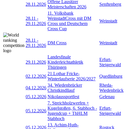
Offene Lausitzer
28.11.2026
Senftenberg
Meisterschaften 2026
11. Volksbank
28.11
-
WeinstadtCross mit DM
Weinstadt
29.11.2026
Cross und Deutschem
Cross Cup
28.11
-
DM Cross
Weinstadt
29.11.2026
Landesfinale
Erfurt-
29.11.2026
Kinderleichtathletik
Steigerwald
Thüringen
21.Lothar Fricke-
02.12.2026
Quedlinburg
Winterlaufserie 2026/2027
34. Wiedenbrücker
Rheda-
04.12.2026
Christkindllauf
Wiedenbrück
05.12.2026
Nikolaussportfest
Gelenau
7. Streichholzwerfen +
Kugelstoßen, 6. Stabhoch -
Erfurt-
05.12.2026
Jugendcup + ThHLM
Steigerwald
Stabhoch
13. Achim-Huth-
05.12.2026
Rostock