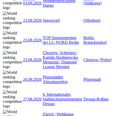
Weltmeisterschaften
03.09.2026
(Südkorea)
Daegu
23.08.2026
Speerwurf
Offenburg
TOP Sprungmeeting
Berlin-
23.08.2026
der LG NORD Berlin
Reinickendorf
Chorzów, Schlesien |
Kamila Skolimowska
23.08.2026
Chorzow (Polen)
Memorial | Diamond
League Meeting
Pfungstädter
26.08.2026
Pfungstadt
Abendsportfest
6. Internationales
27.08.2026
Stabhochsprungmeeting
Dessau-Roßlau
Dessau
Zürich | Weltklasse