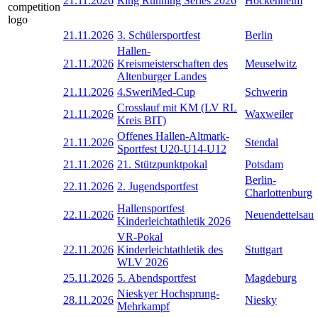
21.11.2026
Ring Running Series 2026
Hockenheim
21.11.2026
3. Schülersportfest
Berlin
Hallen-
21.11.2026
Kreismeisterschaften des
Meuselwitz
Altenburger Landes
21.11.2026
4.SweriMed-Cup
Schwerin
Crosslauf mit KM (LV RL
21.11.2026
Waxweiler
Kreis BIT)
Offenes Hallen-Altmark-
21.11.2026
Stendal
Sportfest U20-U14-U12
21.11.2026
21. Stützpunktpokal
Potsdam
Berlin-
22.11.2026
2. Jugendsportfest
Charlottenburg
Hallensportfest
22.11.2026
Neuendettelsau
Kinderleichtathletik 2026
VR-Pokal
22.11.2026
Kinderleichtathletik des
Stuttgart
WLV 2026
25.11.2026
5. Abendsportfest
Magdeburg
Nieskyer Hochsprung-
28.11.2026
Niesky
Mehrkampf