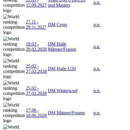
n.n.
12.09.2027
und Masters
27.11
-
DM Cross
n.n.
28.11.2027
18.02
-
DM Halle
n.n.
20.02.2028
Männer/Frauen
25.02
-
DM Halle U20
n.n.
27.02.2028
25.02
-
DM Winterwurf
n.n.
27.02.2028
17.06
-
DM Männer/Frauen
n.n.
18.06.2028