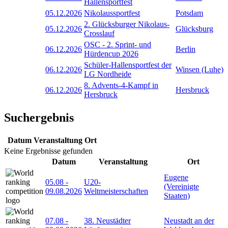
Hallensportfest
05.12.2026
Nikolaussportfest
Potsdam
2. Glücksburger Nikolaus-
05.12.2026
Glücksburg
Crosslauf
OSC - 2. Sprint- und
06.12.2026
Berlin
Hürdencup 2026
Schüler-Hallensportfest der
06.12.2026
Winsen (Luhe)
LG Nordheide
8. Advents-4-Kampf in
06.12.2026
Hersbruck
Hersbruck
Suchergebnis
Datum
Veranstaltung
Ort
Keine Ergebnisse gefunden
Datum
Veranstaltung
Ort
Eugene
05.08
-
U20-
(Vereinigte
09.08.2026
Weltmeisterschaften
Staaten)
07.08
-
38. Neustädter
Neustadt an der