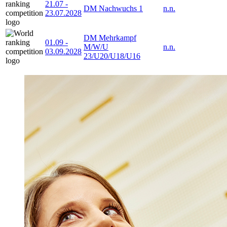
21.07
-
DM Nachwuchs 1
n.n.
23.07.2028
DM Mehrkampf
01.09
-
M/W/U
n.n.
03.09.2028
23/U20/U18/U16