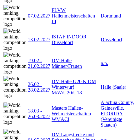
FLVW
07.02.2027
Hallenmeisterschaften
Dortmund
III
ISTAF INDOOR
13.02.2027
Düsseldorf
Düsseldorf
19.02
-
DM Halle
n.n.
21.02.2027
Männer/Frauen
DM Halle U20 & DM
26.02
-
Winterwurf
Halle (Saale)
28.02.2027
M/W/U20/U18
Alachua County,
Masters Hallen-
Gainesville,
18.03
-
Weltmeisterschaften
FLORIDA
26.03.2027
WMACI
(Vereinigte
Staaten)
DM Langstrecke und