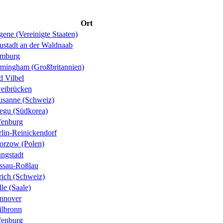
Ort
ene (Vereinigte Staaten)
ustadt an der Waldnaab
mburg
rmingham (Großbritannien)
d Vilbel
eibrücken
usanne (Schweiz)
egu (Südkorea)
fenburg
rlin-Reinickendorf
orzow (Polen)
ungstadt
ssau-Roßlau
rich (Schweiz)
le (Saale)
nnover
ilbronn
fenburg