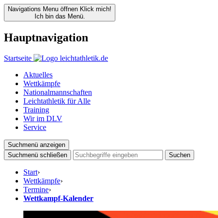
Navigations Menu öffnen
Klick mich!
Ich bin das Menü.
Hauptnavigation
Startseite
Aktuelles
Wettkämpfe
Nationalmannschaften
Leichtathletik für Alle
Training
Wir im DLV
Service
Suchmenü anzeigen
Suchmenü schließen
Suchen
Start
›
Wettkämpfe
›
Termine
›
Wettkampf-Kalender