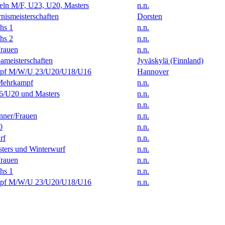
eln M/F, U23, U20, Masters
n.n.
ismeisterschaften
Dorsten
hs 1
n.n.
hs 2
n.n.
rauen
n.n.
ameisterschaften
Jyväskylä (Finnland)
f M/W/U 23/U20/U18/U16
Hannover
Mehrkampf
n.n.
/U20 und Masters
n.n.
n.n.
ner/Frauen
n.n.
0
n.n.
rf
n.n.
ters und Winterwurf
n.n.
rauen
n.n.
hs 1
n.n.
f M/W/U 23/U20/U18/U16
n.n.