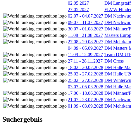
02.05.2027
DM Langstaff
27.05.2027
FLVW Hindern
02.07
-
04.07.2027
DM Nachwuc
09.07
-
11.07.2027
DM Nachwuc
30.07
-
01.08.2027
DM Männer/F
11.08
-
21.08.2027
Masters Europ
27.08
-
29.08.2027
DM Mehrkamp
04.09
-
05.09.2027
DM Masters 
11.09
-
12.09.2027
Team DM U16
27.11
-
28.11.2027
DM Cross
18.02
-
20.02.2028
DM Halle Män
25.02
-
27.02.2028
DM Halle U2
25.02
-
27.02.2028
DM Winterwu
03.03
-
05.03.2028
DM Halle Mas
17.06
-
18.06.2028
DM Männer/F
21.07
-
23.07.2028
DM Nachwuc
01.09
-
03.09.2028
DM Mehrkamp
Suchergebnis