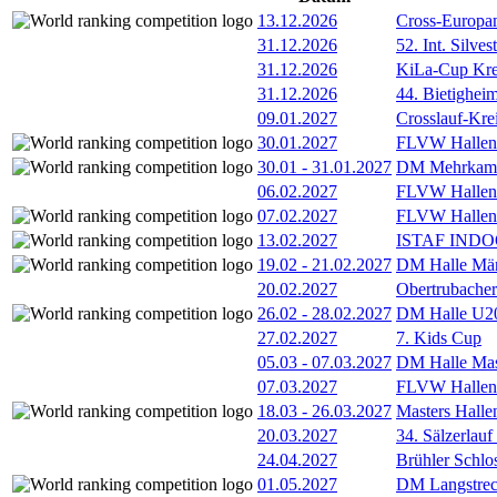
13.12.2026
Cross-Europam
31.12.2026
52. Int. Silve
31.12.2026
KiLa-Cup Kre
31.12.2026
44. Bietigheim
09.01.2027
Crosslauf-Kre
30.01.2027
FLVW Hallenme
30.01
-
31.01.2027
DM Mehrkamp
06.02.2027
FLVW Hallenm
07.02.2027
FLVW Hallenme
13.02.2027
ISTAF INDOO
19.02
-
21.02.2027
DM Halle Män
20.02.2027
Obertrubacher
26.02
-
28.02.2027
DM Halle U2
27.02.2027
7. Kids Cup
05.03
-
07.03.2027
DM Halle Mas
07.03.2027
FLVW Hallenm
18.03
-
26.03.2027
Masters Hall
20.03.2027
34. Sälzerlauf
24.04.2027
Brühler Schlo
01.05.2027
DM Langstrec