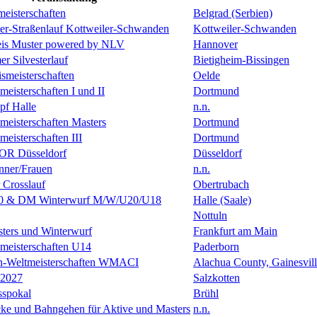
eisterschaften
Belgrad (Serbien)
ster-Straßenlauf Kottweiler-Schwanden
Kottweiler-Schwanden
is Muster powered by NLV
Hannover
er Silvesterlauf
Bietigheim-Bissingen
ismeisterschaften
Oelde
isterschaften I und II
Dortmund
f Halle
n.n.
eisterschaften Masters
Dortmund
isterschaften III
Dortmund
R Düsseldorf
Düsseldorf
ner/Frauen
n.n.
 Crosslauf
Obertrubach
0 & DM Winterwurf M/W/U20/U18
Halle (Saale)
Nottuln
ters und Winterwurf
Frankfurt am Main
eisterschaften U14
Paderborn
en-Weltmeisterschaften WMACI
Alachua County, Gainesvil
 2027
Salzkotten
sspokal
Brühl
ke und Bahngehen für Aktive und Masters
n.n.