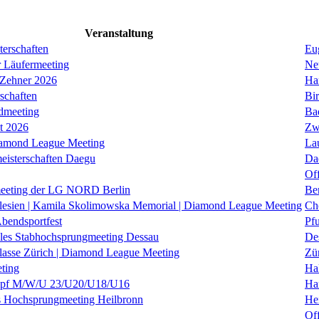
Veranstaltung
erschaften
Eug
r Läufermeeting
Ne
 Zehner 2026
Ha
schaften
Bi
dmeeting
Ba
it 2026
Zw
iamond League Meeting
La
eisterschaften Daegu
Da
Of
eeting der LG NORD Berlin
Be
lesien | Kamila Skolimowska Memorial | Diamond League Meeting
Ch
Abendsportfest
Pf
nales Stabhochsprungmeeting Dessau
De
klasse Zürich | Diamond League Meeting
Zü
ting
Hal
f M/W/U 23/U20/U18/U16
Ha
es Hochsprungmeeting Heilbronn
He
Of