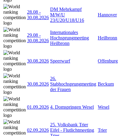
DM Mehrkampf
28.08
-
M/W/U
Hannover
30.08.2026
23/U20/U18/U16
Internationales
29.08
-
Hochsprungmeeting
Heilbronn
30.08.2026
Heilbronn
30.08.2026
Speerwurf
Offenburg
26.
30.08.2026
Stabhochsprungmeeting
Beckum
der Frauen
01.09.2026
4. Domspringen Wesel
Wesel
25. Volksbank Trier
02.09.2026
Eifel - Flutlichtmeeting
Trier
Trier