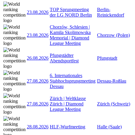
TOP Sprungmeeting
Berlin-
23.08.2026
der LG NORD Berlin
Reinickendorf
Chorzów, Schlesien |
Kamila Skolimowska
23.08.2026
Chorzow (Polen)
Memorial | Diamond
League Meeting
Pfungstädter
26.08.2026
Pfungstadt
Abendsportfest
6. Internationales
27.08.2026
Stabhochsprungmeeting
Dessau-Roßlau
Dessau
Zürich | Weltklasse
27.08.2026
Zürich | Diamond
Zürich (Schweiz)
League Meeting
28.08.2026
HLF-Wurfmeeting
Halle (Saale)