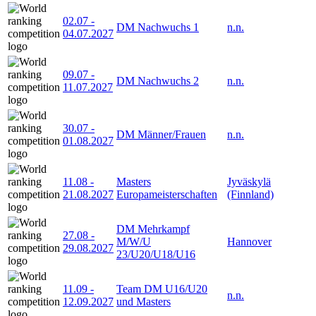
02.07
-
DM Nachwuchs 1
n.n.
04.07.2027
09.07
-
DM Nachwuchs 2
n.n.
11.07.2027
30.07
-
DM Männer/Frauen
n.n.
01.08.2027
11.08
-
Masters
Jyväskylä
21.08.2027
Europameisterschaften
(Finnland)
DM Mehrkampf
27.08
-
M/W/U
Hannover
29.08.2027
23/U20/U18/U16
11.09
-
Team DM U16/U20
n.n.
12.09.2027
und Masters