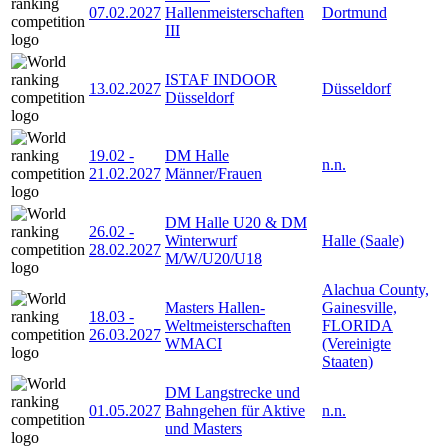
07.02.2027
Hallenmeisterschaften
Dortmund
III
ISTAF INDOOR
13.02.2027
Düsseldorf
Düsseldorf
19.02
-
DM Halle
n.n.
21.02.2027
Männer/Frauen
DM Halle U20 & DM
26.02
-
Winterwurf
Halle (Saale)
28.02.2027
M/W/U20/U18
Alachua County,
Masters Hallen-
Gainesville,
18.03
-
Weltmeisterschaften
FLORIDA
26.03.2027
WMACI
(Vereinigte
Staaten)
DM Langstrecke und
01.05.2027
Bahngehen für Aktive
n.n.
und Masters