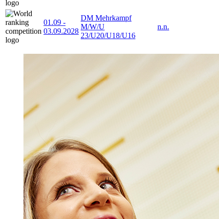
DM Mehrkampf
01.09
-
M/W/U
n.n.
03.09.2028
23/U20/U18/U16