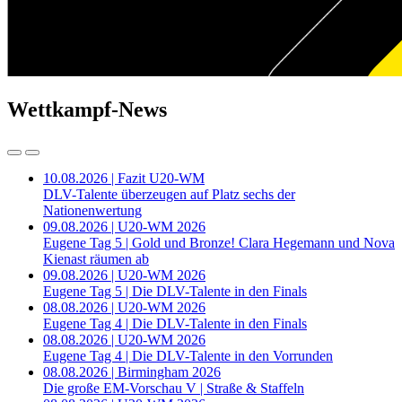
Wettkampf-News
10.08.2026 | Fazit U20-WM
DLV-Talente überzeugen auf Platz sechs der
Nationenwertung
09.08.2026 | U20-WM 2026
Eugene Tag 5 | Gold und Bronze! Clara Hegemann und Nova
Kienast räumen ab
09.08.2026 | U20-WM 2026
Eugene Tag 5 | Die DLV-Talente in den Finals
08.08.2026 | U20-WM 2026
Eugene Tag 4 | Die DLV-Talente in den Finals
08.08.2026 | U20-WM 2026
Eugene Tag 4 | Die DLV-Talente in den Vorrunden
08.08.2026 | Birmingham 2026
Die große EM-Vorschau V | Straße & Staffeln