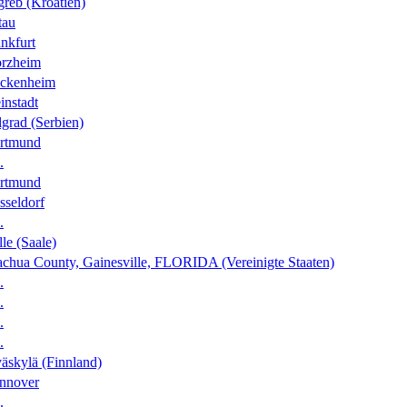
greb (Kroatien)
tau
nkfurt
orzheim
ckenheim
instadt
grad (Serbien)
rtmund
.
rtmund
sseldorf
.
le (Saale)
achua County, Gainesville, FLORIDA (Vereinigte Staaten)
.
.
.
.
äskylä (Finnland)
nnover
.