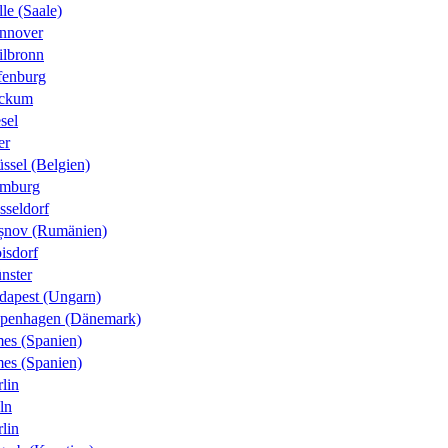
le (Saale)
nnover
ilbronn
fenburg
ckum
sel
er
ssel (Belgien)
mburg
sseldorf
șnov (Rumänien)
isdorf
nster
dapest (Ungarn)
penhagen (Dänemark)
es (Spanien)
es (Spanien)
lin
ln
lin