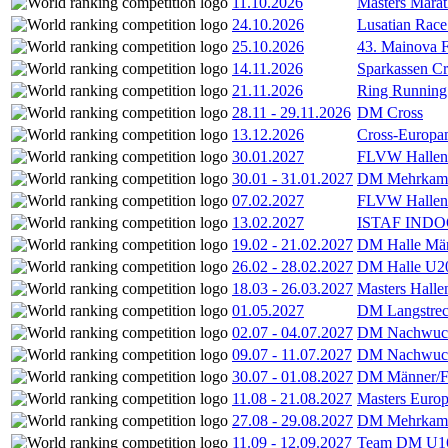
11.10.2026
Masters Marat
24.10.2026
Lusatian Race
25.10.2026
43. Mainova F
14.11.2026
Sparkassen Cr
21.11.2026
Ring Running 
28.11
-
29.11.2026
DM Cross
13.12.2026
Cross-Europam
30.01.2027
FLVW Hallenme
30.01
-
31.01.2027
DM Mehrkamp
07.02.2027
FLVW Hallenme
13.02.2027
ISTAF INDOO
19.02
-
21.02.2027
DM Halle Män
26.02
-
28.02.2027
DM Halle U2
18.03
-
26.03.2027
Masters Hall
01.05.2027
DM Langstrec
02.07
-
04.07.2027
DM Nachwuc
09.07
-
11.07.2027
DM Nachwuc
30.07
-
01.08.2027
DM Männer/F
11.08
-
21.08.2027
Masters Europ
27.08
-
29.08.2027
DM Mehrkamp
11.09
-
12.09.2027
Team DM U16