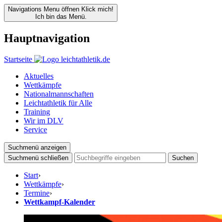
Navigations Menu öffnen
Klick mich!
Ich bin das Menü.
Hauptnavigation
Startseite
Aktuelles
Wettkämpfe
Nationalmannschaften
Leichtathletik für Alle
Training
Wir im DLV
Service
Suchmenü anzeigen
Suchmenü schließen
Suchen
Start
›
Wettkämpfe
›
Termine
›
Wettkampf-Kalender