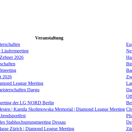
Veranstaltung
erschaften
Eug
r Läufermeeting
Ne
 Zehner 2026
Ha
schaften
Bi
dmeeting
Ba
it 2026
Zw
iamond League Meeting
La
eisterschaften Daegu
Da
Of
eeting der LG NORD Berlin
Be
lesien | Kamila Skolimowska Memorial | Diamond League Meeting
Ch
Abendsportfest
Pf
nales Stabhochsprungmeeting Dessau
De
klasse Zürich | Diamond League Meeting
Zü