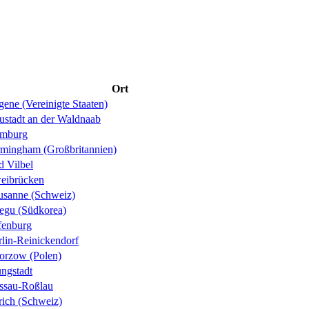
Ort
ene (Vereinigte Staaten)
ustadt an der Waldnaab
mburg
rmingham (Großbritannien)
d Vilbel
eibrücken
usanne (Schweiz)
egu (Südkorea)
fenburg
rlin-Reinickendorf
orzow (Polen)
ungstadt
ssau-Roßlau
rich (Schweiz)