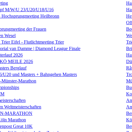
ting
Hal
f M/W/U 23/U20/U18/U16
Ha
es Hochsprungmeeting Heilbronn
He
Of
prungmeeting der Frauen
Be
en Wesel
We
Trier Eifel - Flutlichtmeeting Trier
Tri
orial van Damme | Diamond League Finale
Brü
erlauf 2026
Ha
 KÖ MEILE 2026
Dü
ers Berglauf
Râ
U20 und Masters + Bahngehen Masters
Tro
k-Münster-Marathon
Mü
mpionships
Bu
WM
Ko
isterschaften
Am
m Weltmeisterschaften
Am
IN-MARATHON
Ber
Köln Marathon
Kö
enpost Great 10K
Ber