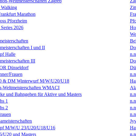
hon-Weltmeisterschaften Zagreb
Za
 Walking
Zit
rankfurt Marathon
Fra
oss Pforzheim
Pf
Series 2026
Ho
We
eisterschaften
Bel
isterschaften I und II
Do
f Halle
n.n
isterschaften III
Do
R Düsseldorf
Dü
ner/Frauen
n.n
0 & DM Winterwurf M/W/U20/U18
Hal
en-Weltmeisterschaften WMACI
Al
ke und Bahngehen für Aktive und Masters
n.n
hs 1
n.n
hs 2
n.n
rauen
n.n
ameisterschaften
Jyv
f M/W/U 23/U20/U18/U16
Ha
/U20 und Masters
n.n