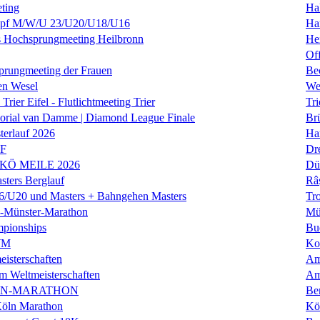
ting
Hal
f M/W/U 23/U20/U18/U16
Ha
es Hochsprungmeeting Heilbronn
He
Of
prungmeeting der Frauen
Be
en Wesel
We
Trier Eifel - Flutlichtmeeting Trier
Tri
orial van Damme | Diamond League Finale
Brü
erlauf 2026
Ha
LF
Dr
 KÖ MEILE 2026
Dü
ers Berglauf
Râ
U20 und Masters + Bahngehen Masters
Tro
k-Münster-Marathon
Mü
mpionships
Bu
WM
Ko
isterschaften
Am
m Weltmeisterschaften
Am
IN-MARATHON
Ber
Köln Marathon
Kö