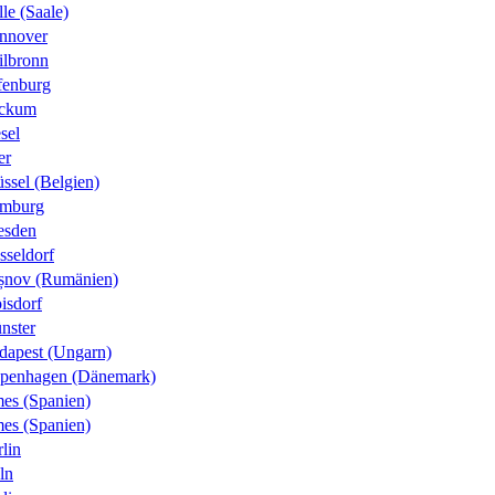
le (Saale)
nnover
ilbronn
fenburg
ckum
sel
er
ssel (Belgien)
mburg
esden
sseldorf
șnov (Rumänien)
isdorf
nster
dapest (Ungarn)
penhagen (Dänemark)
es (Spanien)
es (Spanien)
lin
ln