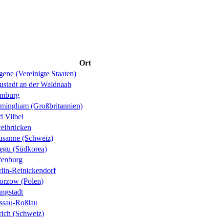
Ort
ene (Vereinigte Staaten)
ustadt an der Waldnaab
mburg
rmingham (Großbritannien)
d Vilbel
eibrücken
usanne (Schweiz)
egu (Südkorea)
fenburg
rlin-Reinickendorf
orzow (Polen)
ungstadt
ssau-Roßlau
rich (Schweiz)