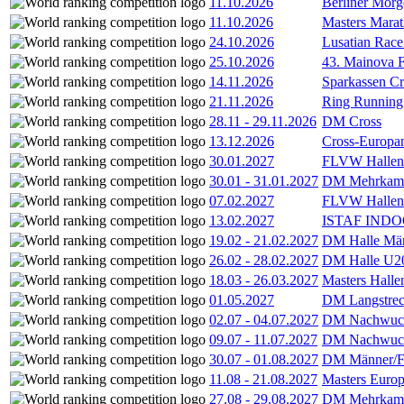
11.10.2026
Berliner Morg
11.10.2026
Masters Marat
24.10.2026
Lusatian Race
25.10.2026
43. Mainova F
14.11.2026
Sparkassen Cr
21.11.2026
Ring Running 
28.11
-
29.11.2026
DM Cross
13.12.2026
Cross-Europam
30.01.2027
FLVW Hallenme
30.01
-
31.01.2027
DM Mehrkamp
07.02.2027
FLVW Hallenme
13.02.2027
ISTAF INDOO
19.02
-
21.02.2027
DM Halle Män
26.02
-
28.02.2027
DM Halle U2
18.03
-
26.03.2027
Masters Hall
01.05.2027
DM Langstrec
02.07
-
04.07.2027
DM Nachwuc
09.07
-
11.07.2027
DM Nachwuc
30.07
-
01.08.2027
DM Männer/F
11.08
-
21.08.2027
Masters Europ
27.08
-
29.08.2027
DM Mehrkamp