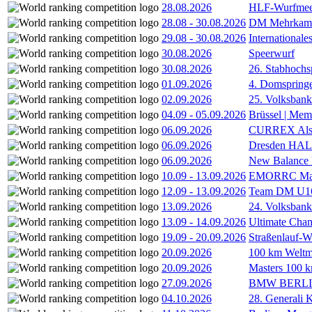
28.08.2026
HLF-Wurfmee
28.08
-
30.08.2026
DM Mehrkamp
29.08
-
30.08.2026
International
30.08.2026
Speerwurf
30.08.2026
26. Stabhochs
01.09.2026
4. Domspring
02.09.2026
25. Volksbank 
04.09
-
05.09.2026
Brüssel | Mem
06.09.2026
CURREX Alst
06.09.2026
Dresden HA
06.09.2026
New Balance
10.09
-
13.09.2026
EMORRC Mast
12.09
-
13.09.2026
Team DM U16/
13.09.2026
24. Volksban
13.09
-
14.09.2026
Ultimate Cha
19.09
-
20.09.2026
Straßenlauf-
20.09.2026
100 km Weltme
20.09.2026
Masters 100 k
27.09.2026
BMW BERL
04.10.2026
28. Generali 