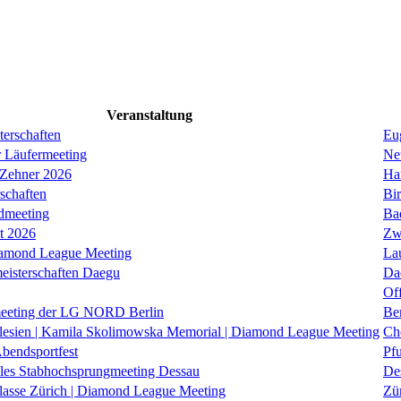
Veranstaltung
erschaften
Eug
r Läufermeeting
Ne
 Zehner 2026
Ha
schaften
Bi
dmeeting
Ba
it 2026
Zw
iamond League Meeting
La
eisterschaften Daegu
Da
Of
eeting der LG NORD Berlin
Be
lesien | Kamila Skolimowska Memorial | Diamond League Meeting
Ch
Abendsportfest
Pf
nales Stabhochsprungmeeting Dessau
De
klasse Zürich | Diamond League Meeting
Zü