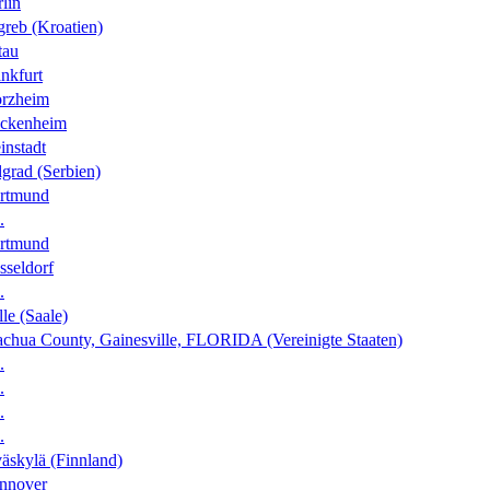
lin
greb (Kroatien)
tau
nkfurt
orzheim
ckenheim
instadt
grad (Serbien)
rtmund
.
rtmund
sseldorf
.
le (Saale)
achua County, Gainesville, FLORIDA (Vereinigte Staaten)
.
.
.
.
äskylä (Finnland)
nnover