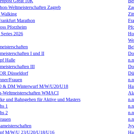
enpost Great 10K
Ber
hon-Weltmeisterschaften Zagreb
Za
 Walking
Zit
rankfurt Marathon
Fra
oss Pforzheim
Pf
Series 2026
Ho
We
eisterschaften
Bel
isterschaften I und II
Do
f Halle
n.n
isterschaften III
Do
R Düsseldorf
Dü
ner/Frauen
n.n
0 & DM Winterwurf M/W/U20/U18
Hal
en-Weltmeisterschaften WMACI
Al
ke und Bahngehen für Aktive und Masters
n.n
hs 1
n.n
hs 2
n.n
rauen
n.n
ameisterschaften
Jyv
f M/W/U 23/U20/U18/U16
Ha