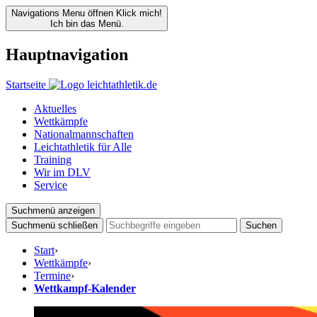
Navigations Menu öffnen
Klick mich!
Ich bin das Menü.
Hauptnavigation
Startseite
Aktuelles
Wettkämpfe
Nationalmannschaften
Leichtathletik für Alle
Training
Wir im DLV
Service
Suchmenü anzeigen
Suchmenü schließen
Suchen
Start
›
Wettkämpfe
›
Termine
›
Wettkampf-Kalender