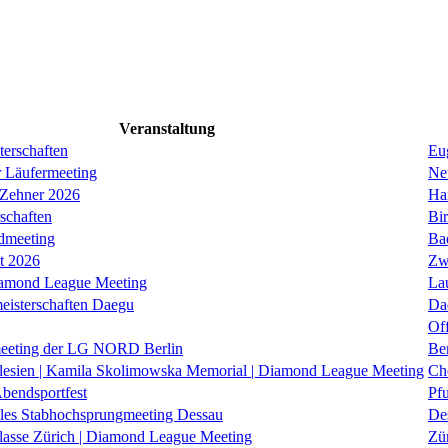
Veranstaltung
erschaften
Eug
r Läufermeeting
Ne
 Zehner 2026
Ha
schaften
Bi
dmeeting
Ba
it 2026
Zw
iamond League Meeting
La
eisterschaften Daegu
Da
Of
eeting der LG NORD Berlin
Be
lesien | Kamila Skolimowska Memorial | Diamond League Meeting
Ch
Abendsportfest
Pf
nales Stabhochsprungmeeting Dessau
De
klasse Zürich | Diamond League Meeting
Zü