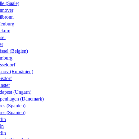
le (Saale)
nnover
ilbronn
fenburg
ckum
sel
er
ssel (Belgien)
mburg
sseldorf
șnov (Rumänien)
isdorf
nster
dapest (Ungarn)
penhagen (Dänemark)
es (Spanien)
es (Spanien)
lin
ln
lin