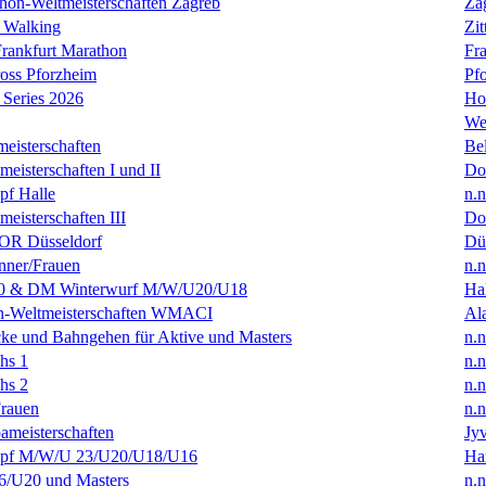
hon-Weltmeisterschaften Zagreb
Za
 Walking
Zit
rankfurt Marathon
Fra
oss Pforzheim
Pf
Series 2026
Ho
We
eisterschaften
Bel
isterschaften I und II
Do
f Halle
n.n
isterschaften III
Do
R Düsseldorf
Dü
ner/Frauen
n.n
0 & DM Winterwurf M/W/U20/U18
Hal
en-Weltmeisterschaften WMACI
Al
ke und Bahngehen für Aktive und Masters
n.n
hs 1
n.n
hs 2
n.n
rauen
n.n
ameisterschaften
Jyv
f M/W/U 23/U20/U18/U16
Ha
/U20 und Masters
n.n