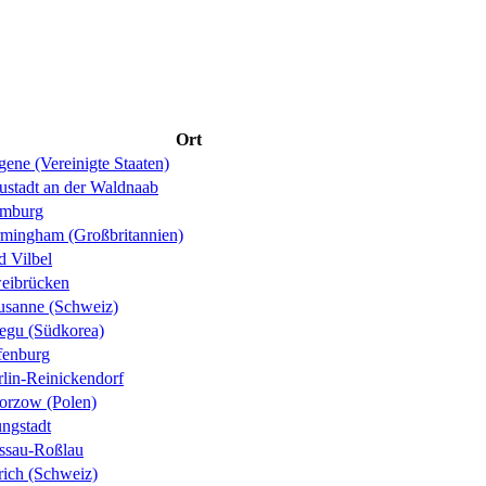
Ort
ene (Vereinigte Staaten)
ustadt an der Waldnaab
mburg
rmingham (Großbritannien)
d Vilbel
eibrücken
usanne (Schweiz)
egu (Südkorea)
fenburg
rlin-Reinickendorf
orzow (Polen)
ungstadt
ssau-Roßlau
rich (Schweiz)