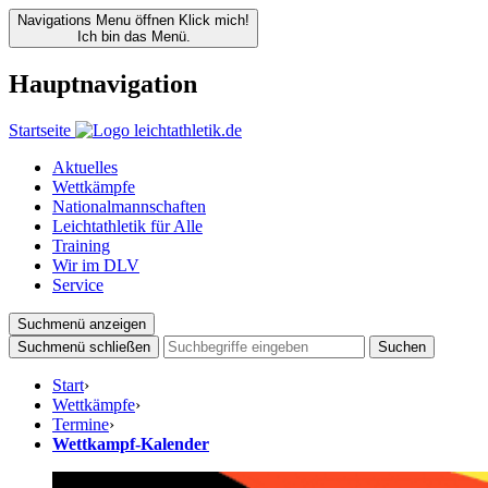
Navigations Menu öffnen
Klick mich!
Ich bin das Menü.
Hauptnavigation
Startseite
Aktuelles
Wettkämpfe
Nationalmannschaften
Leichtathletik für Alle
Training
Wir im DLV
Service
Suchmenü anzeigen
Suchmenü schließen
Suchen
Start
›
Wettkämpfe
›
Termine
›
Wettkampf-Kalender