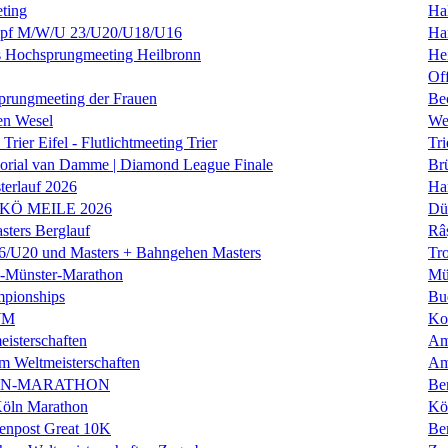
ting
Hal
f M/W/U 23/U20/U18/U16
Ha
es Hochsprungmeeting Heilbronn
He
Of
prungmeeting der Frauen
Be
en Wesel
We
Trier Eifel - Flutlichtmeeting Trier
Tri
orial van Damme | Diamond League Finale
Brü
erlauf 2026
Ha
 KÖ MEILE 2026
Dü
ers Berglauf
Râ
U20 und Masters + Bahngehen Masters
Tro
k-Münster-Marathon
Mü
mpionships
Bu
WM
Ko
isterschaften
Am
m Weltmeisterschaften
Am
IN-MARATHON
Ber
Köln Marathon
Kö
enpost Great 10K
Ber