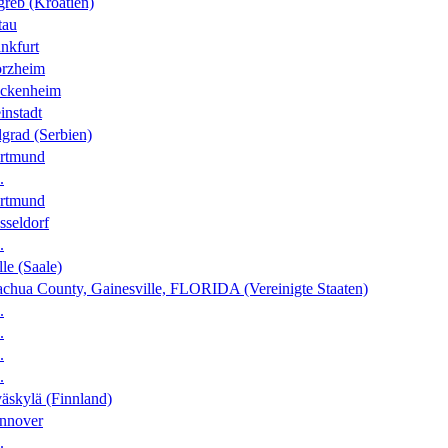
greb (Kroatien)
tau
nkfurt
orzheim
ckenheim
instadt
grad (Serbien)
rtmund
.
rtmund
sseldorf
.
le (Saale)
achua County, Gainesville, FLORIDA (Vereinigte Staaten)
.
.
.
.
äskylä (Finnland)
nnover
.