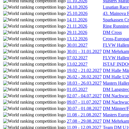
11.10.2026
Masters Marat
24.10.2026
Lusatian Race
25.10.2026
43. Mainova F
14.11.2026
Sparkassen Cr
21.11.2026
Ring Running 
29.11.2026
DM Cross
13.12.2026
Cross-Europam
30.01.2027
FLVW Hallenme
30.01
-
31.01.2027
DM Mehrkamp
07.02.2027
FLVW Hallenme
13.02.2027
ISTAF INDOO
19.02
-
21.02.2027
DM Halle Män
26.02
-
28.02.2027
DM Halle U2
18.03
-
26.03.2027
Masters Hall
01.05.2027
DM Langstrec
02.07
-
04.07.2027
DM Nachwuc
09.07
-
11.07.2027
DM Nachwuc
30.07
-
01.08.2027
DM Männer/F
11.08
-
21.08.2027
Masters Europ
27.08
-
29.08.2027
DM Mehrkamp
11.09
-
12.09.2027
Team DM U16