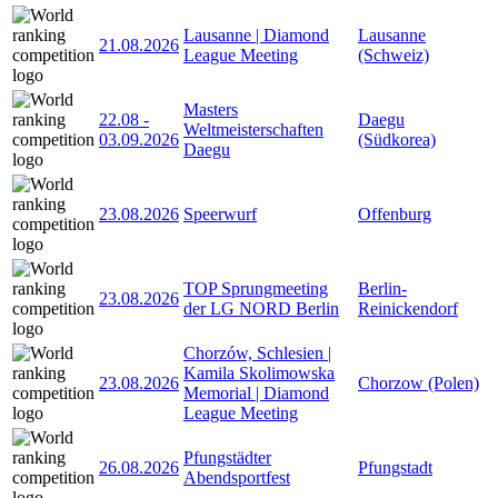
Lausanne | Diamond
Lausanne
21.08.2026
League Meeting
(Schweiz)
Masters
22.08
-
Daegu
Weltmeisterschaften
03.09.2026
(Südkorea)
Daegu
23.08.2026
Speerwurf
Offenburg
TOP Sprungmeeting
Berlin-
23.08.2026
der LG NORD Berlin
Reinickendorf
Chorzów, Schlesien |
Kamila Skolimowska
23.08.2026
Chorzow (Polen)
Memorial | Diamond
League Meeting
Pfungstädter
26.08.2026
Pfungstadt
Abendsportfest