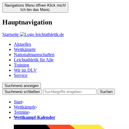
Navigations Menu öffnen
Klick mich!
Ich bin das Menü.
Hauptnavigation
Startseite
Aktuelles
Wettkämpfe
Nationalmannschaften
Leichtathletik für Alle
Training
Wir im DLV
Service
Suchmenü anzeigen
Suchmenü schließen
Suchen
Start
›
Wettkämpfe
›
Termine
›
Wettkampf-Kalender