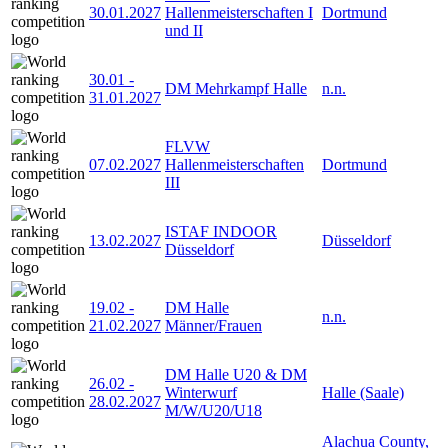
30.01.2027
Hallenmeisterschaften I
Dortmund
und II
30.01
-
DM Mehrkampf Halle
n.n.
31.01.2027
FLVW
07.02.2027
Hallenmeisterschaften
Dortmund
III
ISTAF INDOOR
13.02.2027
Düsseldorf
Düsseldorf
19.02
-
DM Halle
n.n.
21.02.2027
Männer/Frauen
DM Halle U20 & DM
26.02
-
Winterwurf
Halle (Saale)
28.02.2027
M/W/U20/U18
Alachua County,