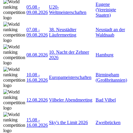
Eugene
05.08
-
U20-
(Vereinigte
09.08.2026
Weltmeisterschaften
Staaten)
07.08
-
38. Neustädter
Neustadt an der
09.08.2026
Läufermeeting
Waldnaab
10. Nacht der Zehner
08.08.2026
Hamburg
2026
10.08
-
Birmingham
Europameisterschaften
16.08.2026
(Großbritannien)
12.08.2026
Vilbeler Abendmeeting
Bad Vilbel
15.08
-
Sky's the Limit 2026
Zweibrücken
16.08.2026