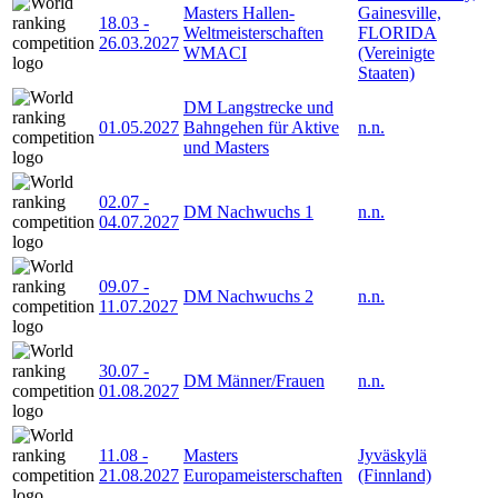
Masters Hallen-
Gainesville,
18.03
-
Weltmeisterschaften
FLORIDA
26.03.2027
WMACI
(Vereinigte
Staaten)
DM Langstrecke und
01.05.2027
Bahngehen für Aktive
n.n.
und Masters
02.07
-
DM Nachwuchs 1
n.n.
04.07.2027
09.07
-
DM Nachwuchs 2
n.n.
11.07.2027
30.07
-
DM Männer/Frauen
n.n.
01.08.2027
11.08
-
Masters
Jyväskylä
21.08.2027
Europameisterschaften
(Finnland)