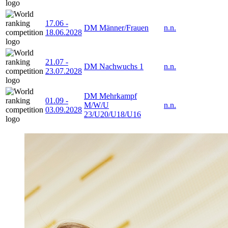
17.06
-
DM Männer/Frauen
n.n.
18.06.2028
21.07
-
DM Nachwuchs 1
n.n.
23.07.2028
DM Mehrkampf
01.09
-
M/W/U
n.n.
03.09.2028
23/U20/U18/U16