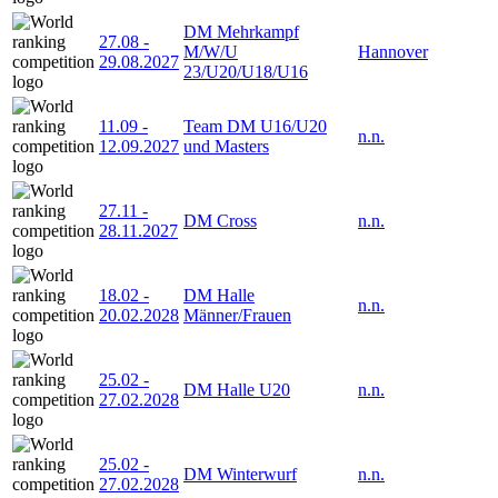
DM Mehrkampf
27.08
-
M/W/U
Hannover
29.08.2027
23/U20/U18/U16
11.09
-
Team DM U16/U20
n.n.
12.09.2027
und Masters
27.11
-
DM Cross
n.n.
28.11.2027
18.02
-
DM Halle
n.n.
20.02.2028
Männer/Frauen
25.02
-
DM Halle U20
n.n.
27.02.2028
25.02
-
DM Winterwurf
n.n.
27.02.2028