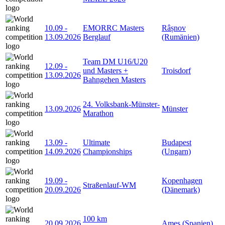
10.09
-
EMORRC Masters
Râșnov
13.09.2026
Berglauf
(Rumänien)
Team DM U16/U20
12.09
-
und Masters +
Troisdorf
13.09.2026
Bahngehen Masters
24. Volksbank-Münster-
13.09.2026
Münster
Marathon
13.09
-
Ultimate
Budapest
14.09.2026
Championships
(Ungarn)
19.09
-
Kopenhagen
Straßenlauf-WM
20.09.2026
(Dänemark)
100 km
20.09.2026
Ames (Spanien)