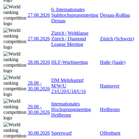
6. Internationales
27.08.2026
Stabhochsprungmeeting
Dessau-Roßlau
Dessau
Zürich | Weltklasse
27.08.2026
Zürich | Diamond
Zürich (Schweiz)
League Meeting
28.08.2026
HLF-Wurfmeeting
Halle (Saale)
DM Mehrkampf
28.08
-
M/W/U
Hannover
30.08.2026
23/U20/U18/U16
Internationales
29.08
-
Hochsprungmeeting
Heilbronn
30.08.2026
Heilbronn
30.08.2026
Speerwurf
Offenburg