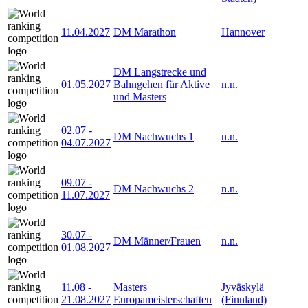
11.04.2027
DM Marathon
Hannover
DM Langstrecke und
01.05.2027
Bahngehen für Aktive
n.n.
und Masters
02.07
-
DM Nachwuchs 1
n.n.
04.07.2027
09.07
-
DM Nachwuchs 2
n.n.
11.07.2027
30.07
-
DM Männer/Frauen
n.n.
01.08.2027
11.08
-
Masters
Jyväskylä
21.08.2027
Europameisterschaften
(Finnland)