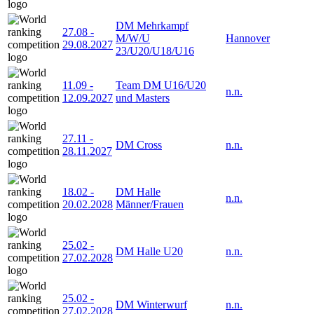
DM Mehrkampf
27.08
-
M/W/U
Hannover
29.08.2027
23/U20/U18/U16
11.09
-
Team DM U16/U20
n.n.
12.09.2027
und Masters
27.11
-
DM Cross
n.n.
28.11.2027
18.02
-
DM Halle
n.n.
20.02.2028
Männer/Frauen
25.02
-
DM Halle U20
n.n.
27.02.2028
25.02
-
DM Winterwurf
n.n.
27.02.2028