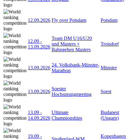
12.09.2026
Fly over Potsdam
Potsdam
Team DM U16/U20
12.09
-
und Masters +
Troisdorf
13.09.2026
Bahngehen Masters
24. Volksbank-Münster-
13.09.2026
Münster
Marathon
Soester
13.09.2026
Soest
Hochsprungmeeting
13.09
-
Ultimate
Budapest
14.09.2026
Championships
(Ungarn)
19.09
-
Kopenhagen
Straßenlauf-WM