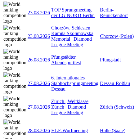
TOP Sprungmeeting
Berlin-
23.08.2026
der LG NORD Berlin
Reinickendorf
Chorzów, Schlesien |
Kamila Skolimowska
23.08.2026
Chorzow (Polen)
Memorial | Diamond
League Meeting
Pfungstädter
26.08.2026
Pfungstadt
Abendsportfest
6. Internationales
27.08.2026
Stabhochsprungmeeting
Dessau-Roßlau
Dessau
Zürich | Weltklasse
27.08.2026
Zürich | Diamond
Zürich (Schweiz)
League Meeting
28.08.2026
HLF-Wurfmeeting
Halle (Saale)