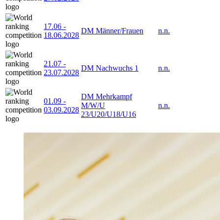
17.06
-
DM Männer/Frauen
n.n.
18.06.2028
21.07
-
DM Nachwuchs 1
n.n.
23.07.2028
DM Mehrkampf
01.09
-
M/W/U
n.n.
03.09.2028
23/U20/U18/U16