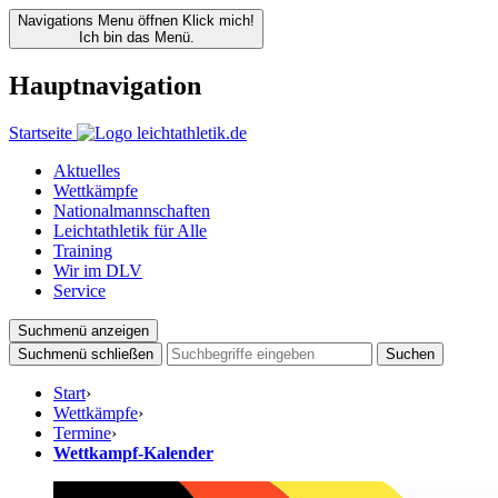
Navigations Menu öffnen
Klick mich!
Ich bin das Menü.
Hauptnavigation
Startseite
Aktuelles
Wettkämpfe
Nationalmannschaften
Leichtathletik für Alle
Training
Wir im DLV
Service
Suchmenü anzeigen
Suchmenü schließen
Suchen
Start
›
Wettkämpfe
›
Termine
›
Wettkampf-Kalender