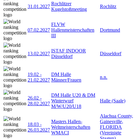
Rochlitzer
31.01.2027
Rochlitz
Kugelstoßmeeting
FLVW
07.02.2027
Hallenmeisterschaften
Dortmund
III
ISTAF INDOOR
13.02.2027
Düsseldorf
Düsseldorf
19.02
-
DM Halle
n.n.
21.02.2027
Männer/Frauen
DM Halle U20 & DM
26.02
-
Winterwurf
Halle (Saale)
28.02.2027
M/W/U20/U18
Alachua County,
Masters Hallen-
Gainesville,
18.03
-
Weltmeisterschaften
FLORIDA
26.03.2027
WMACI
(Vereinigte
Staaten)