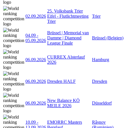
25. Volksbank Trier
02.09.2026
Eifel - Flutlichtmeeting
Trier
Trier
Brüssel | Memorial van
04.09
-
Damme | Diamond
Brüssel (Belgien)
05.09.2026
League Finale
CURREX Alsterlauf
06.09.2026
Hamburg
2026
06.09.2026
Dresden HALF
Dresden
New Balance KÖ
06.09.2026
Düsseldorf
MEILE 2026
10.09
-
EMORRC Masters
Râșnov
13.09.2026
Berglauf
(Rumänien)