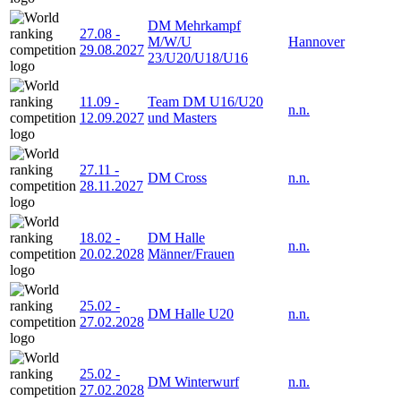
DM Mehrkampf
27.08
-
M/W/U
Hannover
29.08.2027
23/U20/U18/U16
11.09
-
Team DM U16/U20
n.n.
12.09.2027
und Masters
27.11
-
DM Cross
n.n.
28.11.2027
18.02
-
DM Halle
n.n.
20.02.2028
Männer/Frauen
25.02
-
DM Halle U20
n.n.
27.02.2028
25.02
-
DM Winterwurf
n.n.
27.02.2028