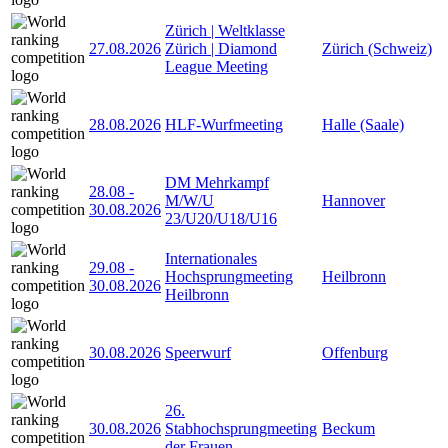
Zürich | Weltklasse
27.08.2026
Zürich | Diamond
Zürich (Schweiz)
League Meeting
28.08.2026
HLF-Wurfmeeting
Halle (Saale)
DM Mehrkampf
28.08
-
M/W/U
Hannover
30.08.2026
23/U20/U18/U16
Internationales
29.08
-
Hochsprungmeeting
Heilbronn
30.08.2026
Heilbronn
30.08.2026
Speerwurf
Offenburg
26.
30.08.2026
Stabhochsprungmeeting
Beckum
der Frauen