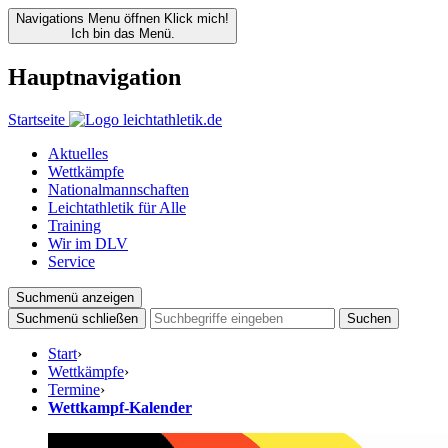
Navigations Menu öffnen
Klick mich!
Ich bin das Menü.
Hauptnavigation
Startseite
Aktuelles
Wettkämpfe
Nationalmannschaften
Leichtathletik für Alle
Training
Wir im DLV
Service
Suchmenü anzeigen
Suchmenü schließen
Suchen
Start
›
Wettkämpfe
›
Termine
›
Wettkampf-Kalender