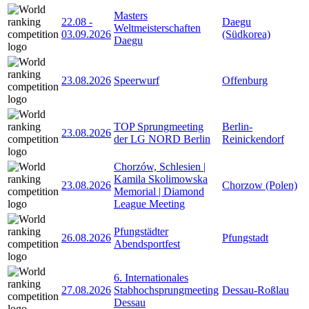
Masters
22.08
-
Daegu
Weltmeisterschaften
03.09.2026
(Südkorea)
Daegu
23.08.2026
Speerwurf
Offenburg
TOP Sprungmeeting
Berlin-
23.08.2026
der LG NORD Berlin
Reinickendorf
Chorzów, Schlesien |
Kamila Skolimowska
23.08.2026
Chorzow (Polen)
Memorial | Diamond
League Meeting
Pfungstädter
26.08.2026
Pfungstadt
Abendsportfest
6. Internationales
27.08.2026
Stabhochsprungmeeting
Dessau-Roßlau
Dessau