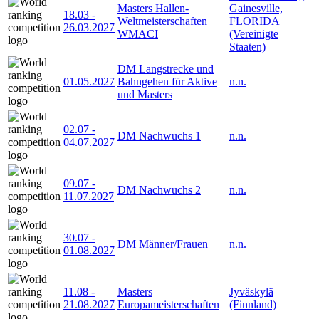
Masters Hallen-
Gainesville,
18.03
-
Weltmeisterschaften
FLORIDA
26.03.2027
WMACI
(Vereinigte
Staaten)
DM Langstrecke und
01.05.2027
Bahngehen für Aktive
n.n.
und Masters
02.07
-
DM Nachwuchs 1
n.n.
04.07.2027
09.07
-
DM Nachwuchs 2
n.n.
11.07.2027
30.07
-
DM Männer/Frauen
n.n.
01.08.2027
11.08
-
Masters
Jyväskylä
21.08.2027
Europameisterschaften
(Finnland)