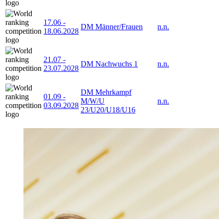
17.06
-
DM Männer/Frauen
n.n.
18.06.2028
21.07
-
DM Nachwuchs 1
n.n.
23.07.2028
DM Mehrkampf
01.09
-
M/W/U
n.n.
03.09.2028
23/U20/U18/U16