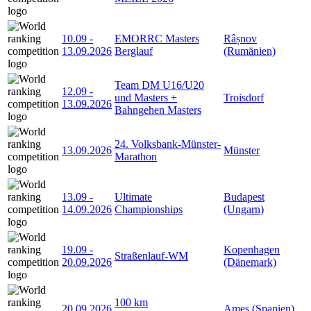
10.09
-
EMORRC Masters
Râșnov
13.09.2026
Berglauf
(Rumänien)
Team DM U16/U20
12.09
-
und Masters +
Troisdorf
13.09.2026
Bahngehen Masters
24. Volksbank-Münster-
13.09.2026
Münster
Marathon
13.09
-
Ultimate
Budapest
14.09.2026
Championships
(Ungarn)
19.09
-
Kopenhagen
Straßenlauf-WM
20.09.2026
(Dänemark)
100 km
20.09.2026
Ames (Spanien)