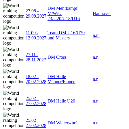
DM Mehrkampf
27.08
-
M/W/U
Hannover
29.08.2027
23/U20/U18/U16
11.09
-
Team DM U16/U20
n.n.
12.09.2027
und Masters
27.11
-
DM Cross
n.n.
28.11.2027
18.02
-
DM Halle
n.n.
20.02.2028
Männer/Frauen
25.02
-
DM Halle U20
n.n.
27.02.2028
25.02
-
DM Winterwurf
n.n.
27.02.2028