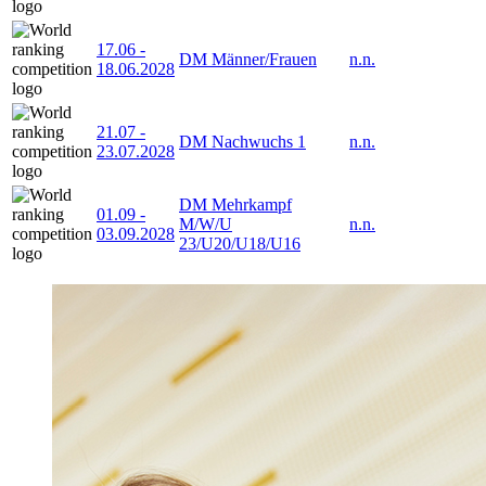
17.06
-
DM Männer/Frauen
n.n.
18.06.2028
21.07
-
DM Nachwuchs 1
n.n.
23.07.2028
DM Mehrkampf
01.09
-
M/W/U
n.n.
03.09.2028
23/U20/U18/U16