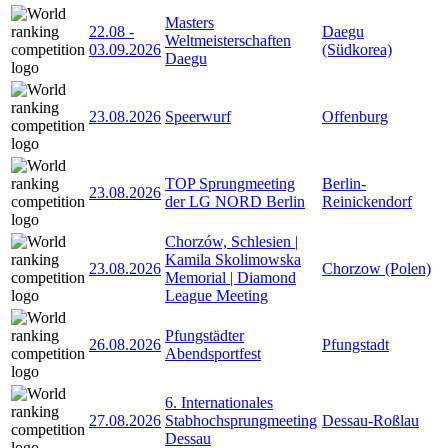
Masters
22.08
-
Daegu
Weltmeisterschaften
03.09.2026
(Südkorea)
Daegu
23.08.2026
Speerwurf
Offenburg
TOP Sprungmeeting
Berlin-
23.08.2026
der LG NORD Berlin
Reinickendorf
Chorzów, Schlesien |
Kamila Skolimowska
23.08.2026
Chorzow (Polen)
Memorial | Diamond
League Meeting
Pfungstädter
26.08.2026
Pfungstadt
Abendsportfest
6. Internationales
27.08.2026
Stabhochsprungmeeting
Dessau-Roßlau
Dessau