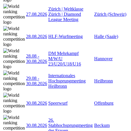
Zürich | Weltklasse
27.08.2026
Zürich | Diamond
Zürich (Schweiz)
League Meeting
28.08.2026
HLF-Wurfmeeting
Halle (Saale)
DM Mehrkampf
28.08
-
M/W/U
Hannover
30.08.2026
23/U20/U18/U16
Internationales
29.08
-
Hochsprungmeeting
Heilbronn
30.08.2026
Heilbronn
30.08.2026
Speerwurf
Offenburg
26.
30.08.2026
Stabhochsprungmeeting
Beckum
der Frauen