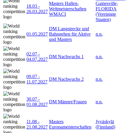
Masters Hallen-
Gainesville,
18.03
-
Weltmeisterschaften
FLORIDA
26.03.2027
WMACI
(Vereinigte
Staaten)
DM Langstrecke und
01.05.2027
Bahngehen für Aktive
n.n.
und Masters
02.07
-
DM Nachwuchs 1
n.n.
04.07.2027
09.07
-
DM Nachwuchs 2
n.n.
11.07.2027
30.07
-
DM Männer/Frauen
n.n.
01.08.2027
11.08
-
Masters
Jyväskylä
21.08.2027
Europameisterschaften
(Finnland)