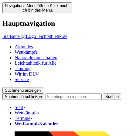
Navigations Menu öffnen
Klick mich!
Ich bin das Menü.
Hauptnavigation
Startseite
Aktuelles
Wettkämpfe
Nationalmannschaften
Leichtathletik für Alle
Training
Wir im DLV
Service
Suchmenü anzeigen
Suchmenü schließen
Suchen
Start
›
Wettkämpfe
›
Termine
›
Wettkampf-Kalender