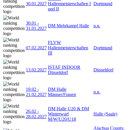
30.01.2027
Hallenmeisterschaften I
Dortmund
und II
30.01
-
DM Mehrkampf Halle
n.n.
31.01.2027
FLVW
07.02.2027
Hallenmeisterschaften
Dortmund
III
ISTAF INDOOR
13.02.2027
Düsseldorf
Düsseldorf
19.02
-
DM Halle
n.n.
21.02.2027
Männer/Frauen
DM Halle U20 & DM
26.02
-
Winterwurf
Halle (Saale)
28.02.2027
M/W/U20/U18
Alachua County,