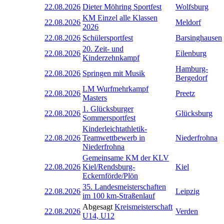
22.08.2026
Dieter Möhring Sportfest
Wolfsburg
KM Einzel alle Klassen
22.08.2026
Meldorf
2026
22.08.2026
Schülersportfest
Barsinghausen
20. Zeit- und
22.08.2026
Eilenburg
Kinderzehnkampf
Hamburg-
22.08.2026
Springen mit Musik
Bergedorf
LM Wurfmehrkampf
22.08.2026
Preetz
Masters
1. Glücksburger
22.08.2026
Glücksburg
Sommersportfest
Kinderleichtathletik-
22.08.2026
Teamwettbewerb in
Niederfrohna
Niederfrohna
Gemeinsame KM der KLV
22.08.2026
Kiel/Rendsburg-
Kiel
Eckernförde/Plön
35. Landesmeisterschaften
22.08.2026
Leipzig
im 100 km-Straßenlauf
Abgesagt
Kreismeisterschaft
22.08.2026
Verden
U14, U12