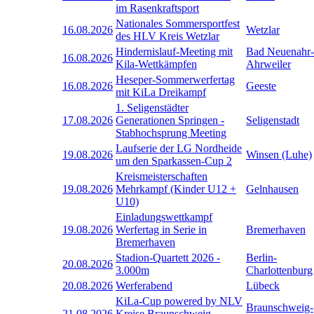
im Rasenkraftsport
Nationales Sommersportfest
16.08.2026
Wetzlar
des HLV Kreis Wetzlar
Hindernislauf-Meeting mit
Bad Neuenahr-
16.08.2026
Kila-Wettkämpfen
Ahrweiler
Heseper-Sommerwerfertag
16.08.2026
Geeste
mit KiLa Dreikampf
1. Seligenstädter
17.08.2026
Generationen Springen -
Seligenstadt
Stabhochsprung Meeting
Laufserie der LG Nordheide
19.08.2026
Winsen (Luhe)
um den Sparkassen-Cup 2
Kreismeisterschaften
19.08.2026
Mehrkampf (Kinder U12 +
Gelnhausen
U10)
Einladungswettkampf
19.08.2026
Werfertag in Serie in
Bremerhaven
Bremerhaven
Stadion-Quartett 2026 -
Berlin-
20.08.2026
3.000m
Charlottenburg
20.08.2026
Werferabend
Lübeck
KiLa-Cup powered by NLV
Braunschweig-
21.08.2026
Kreise Braunschweig,