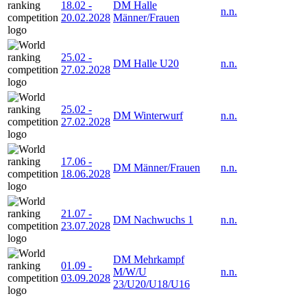
18.02
-
DM Halle
n.n.
20.02.2028
Männer/Frauen
25.02
-
DM Halle U20
n.n.
27.02.2028
25.02
-
DM Winterwurf
n.n.
27.02.2028
17.06
-
DM Männer/Frauen
n.n.
18.06.2028
21.07
-
DM Nachwuchs 1
n.n.
23.07.2028
DM Mehrkampf
01.09
-
M/W/U
n.n.
03.09.2028
23/U20/U18/U16