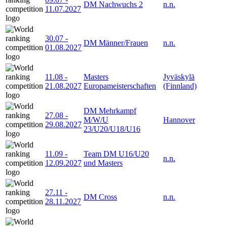
DM Nachwuchs 2
n.n.
11.07.2027
30.07
-
DM Männer/Frauen
n.n.
01.08.2027
11.08
-
Masters
Jyväskylä
21.08.2027
Europameisterschaften
(Finnland)
DM Mehrkampf
27.08
-
M/W/U
Hannover
29.08.2027
23/U20/U18/U16
11.09
-
Team DM U16/U20
n.n.
12.09.2027
und Masters
27.11
-
DM Cross
n.n.
28.11.2027