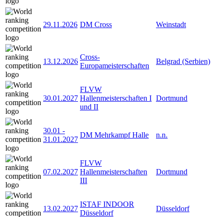
29.11.2026
DM Cross
Weinstadt
Cross-
13.12.2026
Belgrad (Serbien)
Europameisterschaften
FLVW
30.01.2027
Hallenmeisterschaften I
Dortmund
und II
30.01
-
DM Mehrkampf Halle
n.n.
31.01.2027
FLVW
07.02.2027
Hallenmeisterschaften
Dortmund
III
ISTAF INDOOR
13.02.2027
Düsseldorf
Düsseldorf