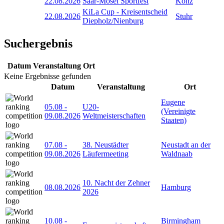
22.08.2026
Saar-Mosel Sportfest
Konz
KiLa Cup - Kreisentscheid
22.08.2026
Stuhr
Diepholz/Nienburg
Suchergebnis
Datum
Veranstaltung
Ort
Keine Ergebnisse gefunden
Datum
Veranstaltung
Ort
Eugene
05.08
-
U20-
(Vereinigte
09.08.2026
Weltmeisterschaften
Staaten)
07.08
-
38. Neustädter
Neustadt an der
09.08.2026
Läufermeeting
Waldnaab
10. Nacht der Zehner
08.08.2026
Hamburg
2026
10.08
-
Birmingham