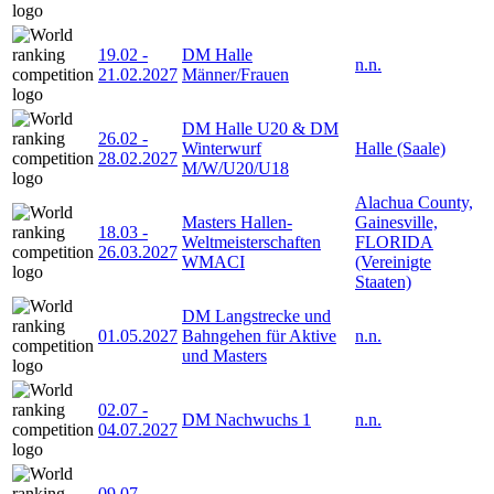
19.02
-
DM Halle
n.n.
21.02.2027
Männer/Frauen
DM Halle U20 & DM
26.02
-
Winterwurf
Halle (Saale)
28.02.2027
M/W/U20/U18
Alachua County,
Masters Hallen-
Gainesville,
18.03
-
Weltmeisterschaften
FLORIDA
26.03.2027
WMACI
(Vereinigte
Staaten)
DM Langstrecke und
01.05.2027
Bahngehen für Aktive
n.n.
und Masters
02.07
-
DM Nachwuchs 1
n.n.
04.07.2027
09.07
-