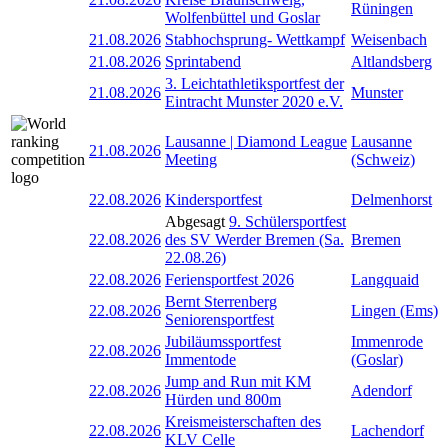
Rüningen
Wolfenbüttel und Goslar
21.08.2026
Stabhochsprung- Wettkampf
Weisenbach
21.08.2026
Sprintabend
Altlandsberg
3. Leichtathletiksportfest der
21.08.2026
Munster
Eintracht Munster 2020 e.V.
Lausanne | Diamond League
Lausanne
21.08.2026
Meeting
(Schweiz)
22.08.2026
Kindersportfest
Delmenhorst
Abgesagt
9. Schülersportfest
22.08.2026
des SV Werder Bremen (Sa.
Bremen
22.08.26)
22.08.2026
Feriensportfest 2026
Langquaid
Bernt Sterrenberg
22.08.2026
Lingen (Ems)
Seniorensportfest
Jubiläumssportfest
Immenrode
22.08.2026
Immentode
(Goslar)
Jump and Run mit KM
22.08.2026
Adendorf
Hürden und 800m
Kreismeisterschaften des
22.08.2026
Lachendorf
KLV Celle