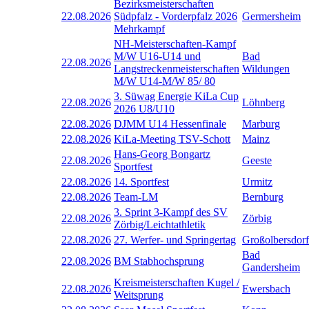
Bezirksmeisterschaften
22.08.2026
Südpfalz - Vorderpfalz 2026
Germersheim
Mehrkampf
NH-Meisterschaften-Kampf
M/W U16-U14 und
Bad
22.08.2026
Langstreckenmeisterschaften
Wildungen
M/W U14-M/W 85/ 80
3. Süwag Energie KiLa Cup
22.08.2026
Löhnberg
2026 U8/U10
22.08.2026
DJMM U14 Hessenfinale
Marburg
22.08.2026
KiLa-Meeting TSV-Schott
Mainz
Hans-Georg Bongartz
22.08.2026
Geeste
Sportfest
22.08.2026
14. Sportfest
Urmitz
22.08.2026
Team-LM
Bernburg
3. Sprint 3-Kampf des SV
22.08.2026
Zörbig
Zörbig/Leichtathletik
22.08.2026
27. Werfer- und Springertag
Großolbersdorf
Bad
22.08.2026
BM Stabhochsprung
Gandersheim
Kreismeisterschaften Kugel /
22.08.2026
Ewersbach
Weitsprung