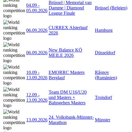
Brüssel | Memorial van
04.09
-
Damme | Diamond
Brüssel (Belgien)
05.09.2026
League Finale
CURREX Alsterlauf
06.09.2026
Hamburg
2026
New Balance KÖ
06.09.2026
Düsseldorf
MEILE 2026
10.09
-
EMORRC Masters
Râșnov
13.09.2026
Berglauf
(Rumänien)
Team DM U16/U20
12.09
-
und Masters +
Troisdorf
13.09.2026
Bahngehen Masters
24. Volksbank-Münster-
13.09.2026
Münster
Marathon