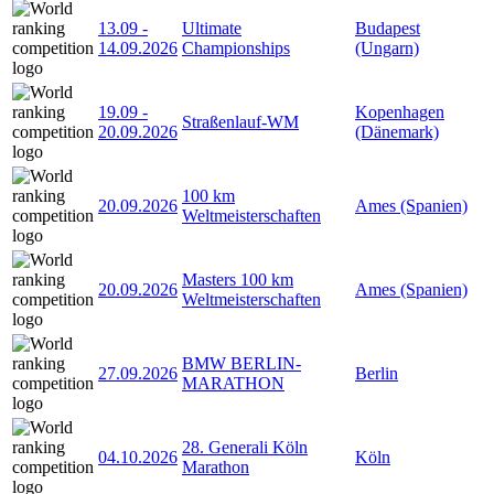
13.09
-
Ultimate
Budapest
14.09.2026
Championships
(Ungarn)
19.09
-
Kopenhagen
Straßenlauf-WM
20.09.2026
(Dänemark)
100 km
20.09.2026
Ames (Spanien)
Weltmeisterschaften
Masters 100 km
20.09.2026
Ames (Spanien)
Weltmeisterschaften
BMW BERLIN-
27.09.2026
Berlin
MARATHON
28. Generali Köln
04.10.2026
Köln
Marathon