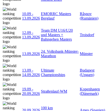
10.09
-
EMORRC Masters
Râșnov
13.09.2026
Berglauf
(Rumänien)
Team DM U16/U20
12.09
-
und Masters +
Troisdorf
13.09.2026
Bahngehen Masters
24. Volksbank-Münster-
13.09.2026
Münster
Marathon
13.09
-
Ultimate
Budapest
14.09.2026
Championships
(Ungarn)
19.09
-
Kopenhagen
Straßenlauf-WM
20.09.2026
(Dänemark)
100 km
20.09.2026
Ames (Spanien)