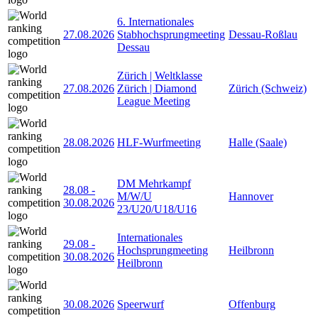
6. Internationales
27.08.2026
Stabhochsprungmeeting
Dessau-Roßlau
Dessau
Zürich | Weltklasse
27.08.2026
Zürich | Diamond
Zürich (Schweiz)
League Meeting
28.08.2026
HLF-Wurfmeeting
Halle (Saale)
DM Mehrkampf
28.08
-
M/W/U
Hannover
30.08.2026
23/U20/U18/U16
Internationales
29.08
-
Hochsprungmeeting
Heilbronn
30.08.2026
Heilbronn
30.08.2026
Speerwurf
Offenburg