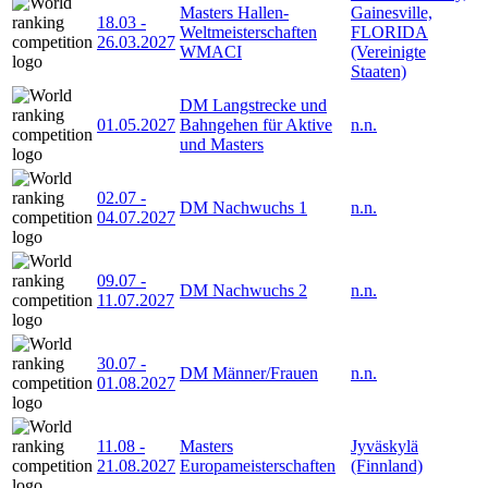
Masters Hallen-
Gainesville,
18.03
-
Weltmeisterschaften
FLORIDA
26.03.2027
WMACI
(Vereinigte
Staaten)
DM Langstrecke und
01.05.2027
Bahngehen für Aktive
n.n.
und Masters
02.07
-
DM Nachwuchs 1
n.n.
04.07.2027
09.07
-
DM Nachwuchs 2
n.n.
11.07.2027
30.07
-
DM Männer/Frauen
n.n.
01.08.2027
11.08
-
Masters
Jyväskylä
21.08.2027
Europameisterschaften
(Finnland)