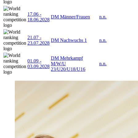
17.06
-
DM Männer/Frauen
n.n.
18.06.2028
21.07
-
DM Nachwuchs 1
n.n.
23.07.2028
DM Mehrkampf
01.09
-
M/W/U
n.n.
03.09.2028
23/U20/U18/U16