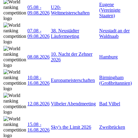
Eugene
05.08
-
U20-
(Vereinigte
09.08.2026
Weltmeisterschaften
Staaten)
07.08
-
38. Neustädter
Neustadt an der
09.08.2026
Läufermeeting
Waldnaab
10. Nacht der Zehner
08.08.2026
Hamburg
2026
10.08
-
Birmingham
Europameisterschaften
16.08.2026
(Großbritannien)
12.08.2026
Vilbeler Abendmeeting
Bad Vilbel
15.08
-
Sky's the Limit 2026
Zweibrücken
16.08.2026