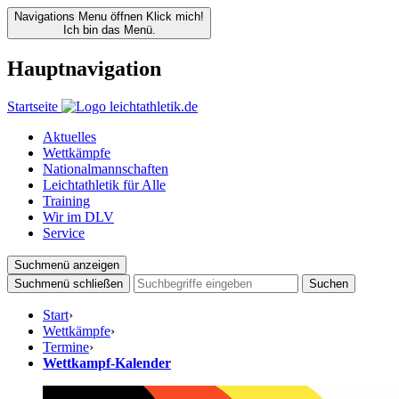
Navigations Menu öffnen
Klick mich!
Ich bin das Menü.
Hauptnavigation
Startseite
Aktuelles
Wettkämpfe
Nationalmannschaften
Leichtathletik für Alle
Training
Wir im DLV
Service
Suchmenü anzeigen
Suchmenü schließen
Suchen
Start
›
Wettkämpfe
›
Termine
›
Wettkampf-Kalender