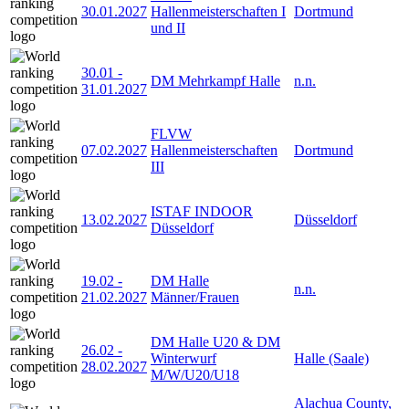
30.01.2027
Hallenmeisterschaften I
Dortmund
und II
30.01
-
DM Mehrkampf Halle
n.n.
31.01.2027
FLVW
07.02.2027
Hallenmeisterschaften
Dortmund
III
ISTAF INDOOR
13.02.2027
Düsseldorf
Düsseldorf
19.02
-
DM Halle
n.n.
21.02.2027
Männer/Frauen
DM Halle U20 & DM
26.02
-
Winterwurf
Halle (Saale)
28.02.2027
M/W/U20/U18
Alachua County,