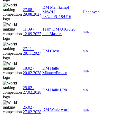
DM Mehrkampf
27.08
-
M/W/U
Hannover
29.08.2027
23/U20/U18/U16
11.09
-
Team DM U16/U20
n.n.
12.09.2027
und Masters
27.11
-
DM Cross
n.n.
28.11.2027
18.02
-
DM Halle
n.n.
20.02.2028
Männer/Frauen
25.02
-
DM Halle U20
n.n.
27.02.2028
25.02
-
DM Winterwurf
n.n.
27.02.2028