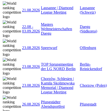
Lausanne | Diamond
Lausanne
21.08.2026
League Meeting
(Schweiz)
Masters
22.08
-
Daegu
Weltmeisterschaften
03.09.2026
(Südkorea)
Daegu
23.08.2026
Speerwurf
Offenburg
TOP Sprungmeeting
Berlin-
23.08.2026
der LG NORD Berlin
Reinickendorf
Chorzów, Schlesien |
Kamila Skolimowska
23.08.2026
Chorzow (Polen)
Memorial | Diamond
League Meeting
Pfungstädter
26.08.2026
Pfungstadt
Abendsportfest