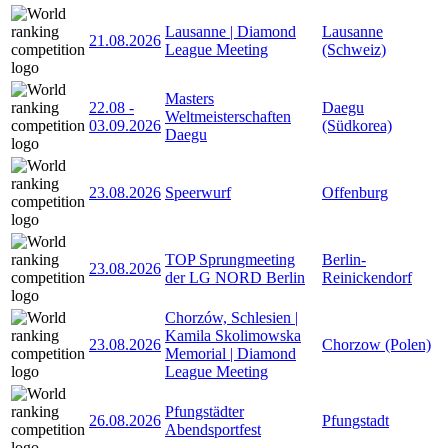
Lausanne | Diamond
Lausanne
21.08.2026
League Meeting
(Schweiz)
Masters
22.08
-
Daegu
Weltmeisterschaften
03.09.2026
(Südkorea)
Daegu
23.08.2026
Speerwurf
Offenburg
TOP Sprungmeeting
Berlin-
23.08.2026
der LG NORD Berlin
Reinickendorf
Chorzów, Schlesien |
Kamila Skolimowska
23.08.2026
Chorzow (Polen)
Memorial | Diamond
League Meeting
Pfungstädter
26.08.2026
Pfungstadt
Abendsportfest