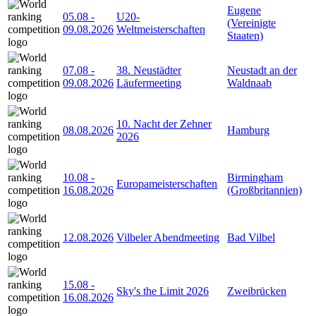
Eugene
05.08
-
U20-
(Vereinigte
09.08.2026
Weltmeisterschaften
Staaten)
07.08
-
38. Neustädter
Neustadt an der
09.08.2026
Läufermeeting
Waldnaab
10. Nacht der Zehner
08.08.2026
Hamburg
2026
10.08
-
Birmingham
Europameisterschaften
16.08.2026
(Großbritannien)
12.08.2026
Vilbeler Abendmeeting
Bad Vilbel
15.08
-
Sky's the Limit 2026
Zweibrücken
16.08.2026