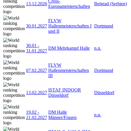
Cross-
13.12.2026
Belgrad (Serbien)
Europameisterschaften
FLVW
30.01.2027
Hallenmeisterschaften I
Dortmund
und II
30.01
-
DM Mehrkampf Halle
n.n.
31.01.2027
FLVW
07.02.2027
Hallenmeisterschaften
Dortmund
III
ISTAF INDOOR
13.02.2027
Düsseldorf
Düsseldorf
19.02
-
DM Halle
n.n.
21.02.2027
Männer/Frauen