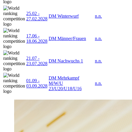
25.02
-
DM Winterwurf
n.n.
27.02.2028
17.06
-
DM Männer/Frauen
n.n.
18.06.2028
21.07
-
DM Nachwuchs 1
n.n.
23.07.2028
DM Mehrkampf
01.09
-
M/W/U
n.n.
03.09.2028
23/U20/U18/U16