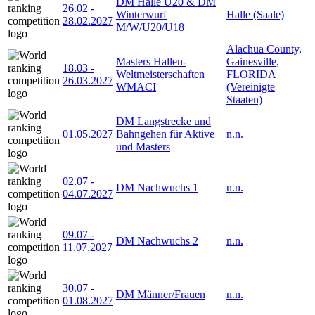
DM Halle U20 & DM
26.02
-
Winterwurf
Halle (Saale)
28.02.2027
M/W/U20/U18
Alachua County,
Masters Hallen-
Gainesville,
18.03
-
Weltmeisterschaften
FLORIDA
26.03.2027
WMACI
(Vereinigte
Staaten)
DM Langstrecke und
01.05.2027
Bahngehen für Aktive
n.n.
und Masters
02.07
-
DM Nachwuchs 1
n.n.
04.07.2027
09.07
-
DM Nachwuchs 2
n.n.
11.07.2027
30.07
-
DM Männer/Frauen
n.n.
01.08.2027