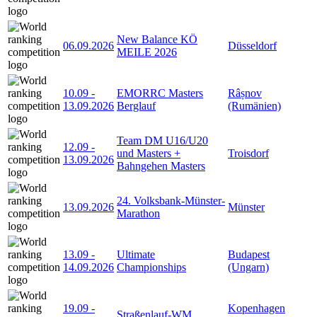
New Balance KÖ
06.09.2026
Düsseldorf
MEILE 2026
10.09
-
EMORRC Masters
Râșnov
13.09.2026
Berglauf
(Rumänien)
Team DM U16/U20
12.09
-
und Masters +
Troisdorf
13.09.2026
Bahngehen Masters
24. Volksbank-Münster-
13.09.2026
Münster
Marathon
13.09
-
Ultimate
Budapest
14.09.2026
Championships
(Ungarn)
19.09
-
Kopenhagen
Straßenlauf-WM