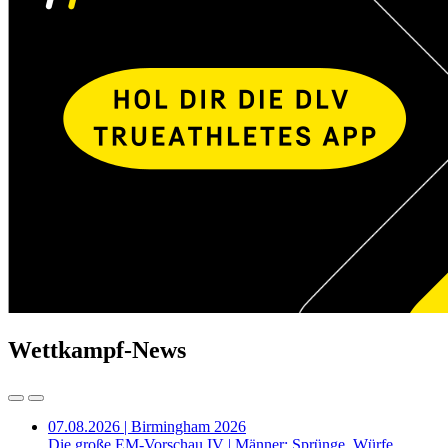
Wettkampf-News
07.08.2026 | Birmingham 2026
Die große EM-Vorschau IV | Männer: Sprünge, Würfe,