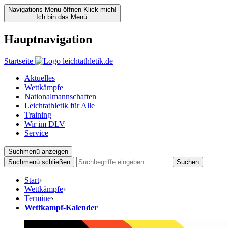
Navigations Menu öffnen
Klick mich!
Ich bin das Menü.
Hauptnavigation
Startseite
Aktuelles
Wettkämpfe
Nationalmannschaften
Leichtathletik für Alle
Training
Wir im DLV
Service
Suchmenü anzeigen
Suchmenü schließen
Suchen
Start
›
Wettkämpfe
›
Termine
›
Wettkampf-Kalender