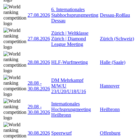
6. Internationales
27.08.2026
Stabhochsprungmeeting
Dessau-Roßlau
Dessau
Zürich | Weltklasse
27.08.2026
Zürich | Diamond
Zürich (Schweiz)
League Meeting
28.08.2026
HLF-Wurfmeeting
Halle (Saale)
DM Mehrkampf
28.08
-
M/W/U
Hannover
30.08.2026
23/U20/U18/U16
Internationales
29.08
-
Hochsprungmeeting
Heilbronn
30.08.2026
Heilbronn
30.08.2026
Speerwurf
Offenburg