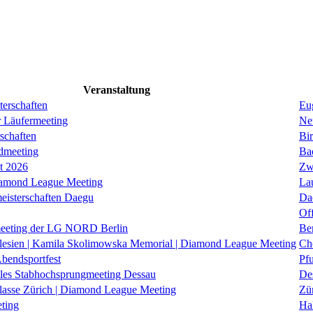
Veranstaltung
erschaften
Eug
r Läufermeeting
Ne
schaften
Bi
dmeeting
Ba
it 2026
Zw
iamond League Meeting
La
eisterschaften Daegu
Da
Of
eeting der LG NORD Berlin
Be
lesien | Kamila Skolimowska Memorial | Diamond League Meeting
Ch
Abendsportfest
Pf
nales Stabhochsprungmeeting Dessau
De
klasse Zürich | Diamond League Meeting
Zü
ting
Hal