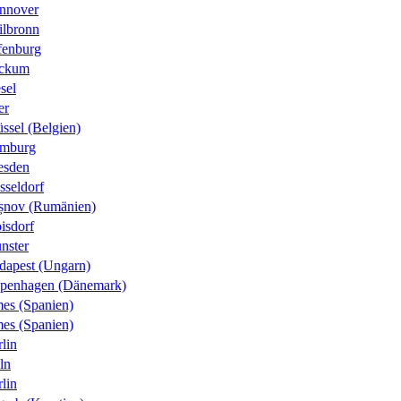
nnover
ilbronn
fenburg
ckum
sel
er
ssel (Belgien)
mburg
esden
sseldorf
șnov (Rumänien)
isdorf
nster
dapest (Ungarn)
penhagen (Dänemark)
es (Spanien)
es (Spanien)
lin
ln
lin