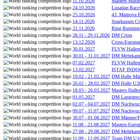
11.10.2026
Masters Marat
24.10.2026
Lusatian Race
25.10.2026
43. Mainova F
14.11.2026
Sparkassen Cr
21.11.2026
Ring Running 
28.11
-
29.11.2026
DM Cross
13.12.2026
Cross-Europam
30.01.2027
FLVW Hallenme
30.01
-
31.01.2027
DM Mehrkamp
07.02.2027
FLVW Hallenme
13.02.2027
ISTAF INDOO
19.02
-
21.02.2027
DM Halle Män
26.02
-
28.02.2027
DM Halle U2
18.03
-
26.03.2027
Masters Hall
01.05.2027
DM Langstrec
02.07
-
04.07.2027
DM Nachwuc
09.07
-
11.07.2027
DM Nachwuc
30.07
-
01.08.2027
DM Männer/F
11.08
-
21.08.2027
Masters Europ
27.08
-
29.08.2027
DM Mehrkamp
11.09
-
12.09.2027
Team DM U16