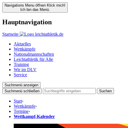
Navigations Menu öffnen
Klick mich!
Ich bin das Menü.
Hauptnavigation
Startseite
Aktuelles
Wettkämpfe
Nationalmannschaften
Leichtathletik für Alle
Training
Wir im DLV
Service
Suchmenü anzeigen
Suchmenü schließen
Suchen
Start
›
Wettkämpfe
›
Termine
›
Wettkampf-Kalender