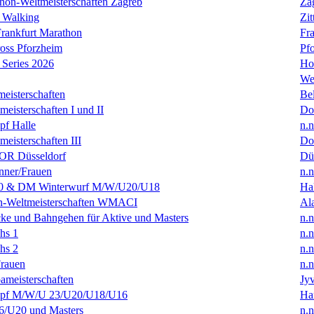
hon-Weltmeisterschaften Zagreb
Za
 Walking
Zit
rankfurt Marathon
Fra
oss Pforzheim
Pf
Series 2026
Ho
We
eisterschaften
Bel
isterschaften I und II
Do
f Halle
n.n
isterschaften III
Do
R Düsseldorf
Dü
ner/Frauen
n.n
0 & DM Winterwurf M/W/U20/U18
Hal
en-Weltmeisterschaften WMACI
Al
ke und Bahngehen für Aktive und Masters
n.n
hs 1
n.n
hs 2
n.n
rauen
n.n
ameisterschaften
Jyv
f M/W/U 23/U20/U18/U16
Ha
/U20 und Masters
n.n