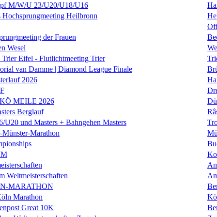
f M/W/U 23/U20/U18/U16
Ha
es Hochsprungmeeting Heilbronn
He
Of
prungmeeting der Frauen
Be
en Wesel
We
Trier Eifel - Flutlichtmeeting Trier
Tri
orial van Damme | Diamond League Finale
Brü
erlauf 2026
Ha
LF
Dr
 KÖ MEILE 2026
Dü
ers Berglauf
Râ
U20 und Masters + Bahngehen Masters
Tro
k-Münster-Marathon
Mü
mpionships
Bu
WM
Ko
isterschaften
Am
m Weltmeisterschaften
Am
IN-MARATHON
Ber
Köln Marathon
Kö
enpost Great 10K
Ber