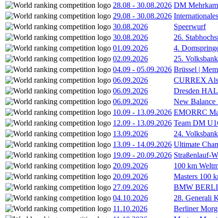
28.08
-
30.08.2026
DM Mehrkamp
29.08
-
30.08.2026
International
30.08.2026
Speerwurf
30.08.2026
26. Stabhochs
01.09.2026
4. Domspring
02.09.2026
25. Volksbank 
04.09
-
05.09.2026
Brüssel | Mem
06.09.2026
CURREX Alst
06.09.2026
Dresden HA
06.09.2026
New Balance
10.09
-
13.09.2026
EMORRC Mast
12.09
-
13.09.2026
Team DM U16/
13.09.2026
24. Volksban
13.09
-
14.09.2026
Ultimate Cha
19.09
-
20.09.2026
Straßenlauf-
20.09.2026
100 km Weltme
20.09.2026
Masters 100 k
27.09.2026
BMW BERL
04.10.2026
28. Generali 
11.10.2026
Berliner Morg