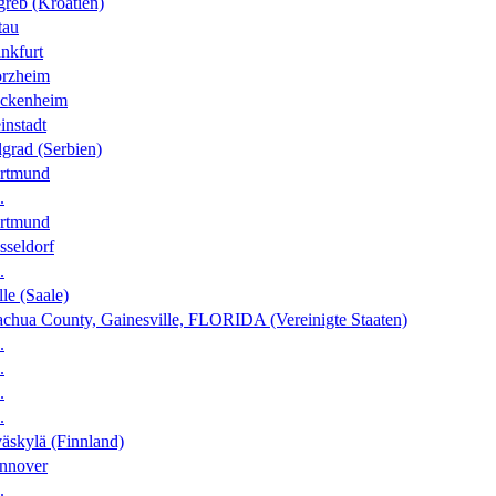
greb (Kroatien)
tau
nkfurt
orzheim
ckenheim
instadt
grad (Serbien)
rtmund
.
rtmund
sseldorf
.
le (Saale)
achua County, Gainesville, FLORIDA (Vereinigte Staaten)
.
.
.
.
äskylä (Finnland)
nnover
.