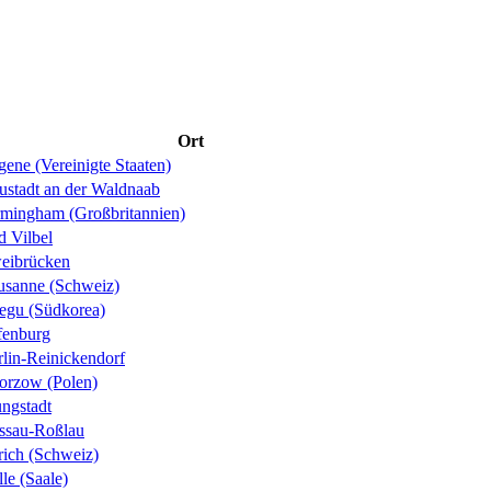
Ort
ene (Vereinigte Staaten)
ustadt an der Waldnaab
rmingham (Großbritannien)
d Vilbel
eibrücken
usanne (Schweiz)
egu (Südkorea)
fenburg
rlin-Reinickendorf
orzow (Polen)
ungstadt
ssau-Roßlau
rich (Schweiz)
le (Saale)