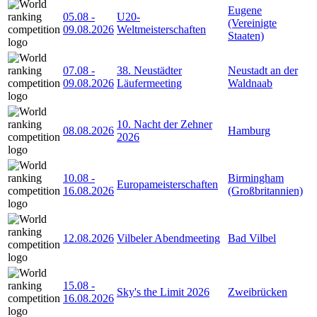
Eugene
05.08
-
U20-
(Vereinigte
09.08.2026
Weltmeisterschaften
Staaten)
07.08
-
38. Neustädter
Neustadt an der
09.08.2026
Läufermeeting
Waldnaab
10. Nacht der Zehner
08.08.2026
Hamburg
2026
10.08
-
Birmingham
Europameisterschaften
16.08.2026
(Großbritannien)
12.08.2026
Vilbeler Abendmeeting
Bad Vilbel
15.08
-
Sky's the Limit 2026
Zweibrücken
16.08.2026