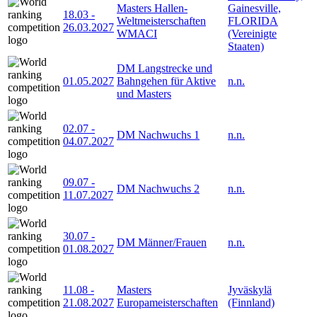
Masters Hallen-
Gainesville,
18.03
-
Weltmeisterschaften
FLORIDA
26.03.2027
WMACI
(Vereinigte
Staaten)
DM Langstrecke und
01.05.2027
Bahngehen für Aktive
n.n.
und Masters
02.07
-
DM Nachwuchs 1
n.n.
04.07.2027
09.07
-
DM Nachwuchs 2
n.n.
11.07.2027
30.07
-
DM Männer/Frauen
n.n.
01.08.2027
11.08
-
Masters
Jyväskylä
21.08.2027
Europameisterschaften
(Finnland)