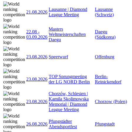
Lausanne | Diamond
Lausanne
21.08.2026
League Meeting
(Schweiz)
Masters
22.08
-
Daegu
Weltmeisterschaften
03.09.2026
(Südkorea)
Daegu
23.08.2026
Speerwurf
Offenburg
TOP Sprungmeeting
Berlin-
23.08.2026
der LG NORD Berlin
Reinickendorf
Chorzów, Schlesien |
Kamila Skolimowska
23.08.2026
Chorzow (Polen)
Memorial | Diamond
League Meeting
Pfungstädter
26.08.2026
Pfungstadt
Abendsportfest