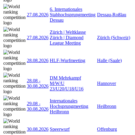
6. Internationales
27.08.2026
Stabhochsprungmeeting
Dessau-Roßlau
Dessau
Zürich | Weltklasse
27.08.2026
Zürich | Diamond
Zürich (Schweiz)
League Meeting
28.08.2026
HLF-Wurfmeeting
Halle (Saale)
DM Mehrkampf
28.08
-
M/W/U
Hannover
30.08.2026
23/U20/U18/U16
Internationales
29.08
-
Hochsprungmeeting
Heilbronn
30.08.2026
Heilbronn
30.08.2026
Speerwurf
Offenburg