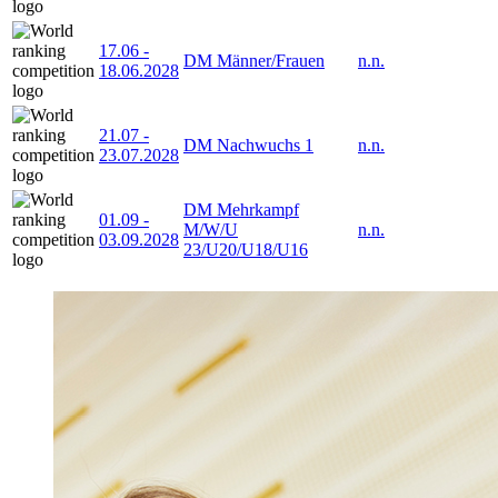
17.06
-
DM Männer/Frauen
n.n.
18.06.2028
21.07
-
DM Nachwuchs 1
n.n.
23.07.2028
DM Mehrkampf
01.09
-
M/W/U
n.n.
03.09.2028
23/U20/U18/U16