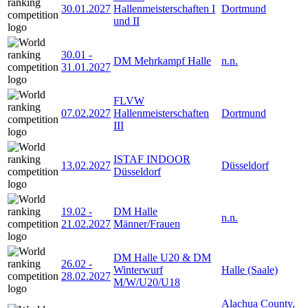
30.01.2027
Hallenmeisterschaften I
Dortmund
und II
30.01
-
DM Mehrkampf Halle
n.n.
31.01.2027
FLVW
07.02.2027
Hallenmeisterschaften
Dortmund
III
ISTAF INDOOR
13.02.2027
Düsseldorf
Düsseldorf
19.02
-
DM Halle
n.n.
21.02.2027
Männer/Frauen
DM Halle U20 & DM
26.02
-
Winterwurf
Halle (Saale)
28.02.2027
M/W/U20/U18
Alachua County,