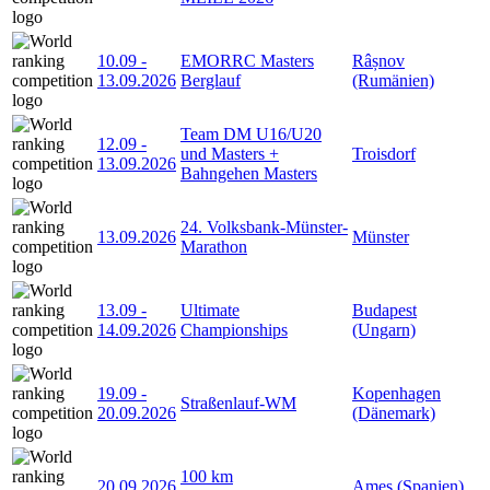
10.09
-
EMORRC Masters
Râșnov
13.09.2026
Berglauf
(Rumänien)
Team DM U16/U20
12.09
-
und Masters +
Troisdorf
13.09.2026
Bahngehen Masters
24. Volksbank-Münster-
13.09.2026
Münster
Marathon
13.09
-
Ultimate
Budapest
14.09.2026
Championships
(Ungarn)
19.09
-
Kopenhagen
Straßenlauf-WM
20.09.2026
(Dänemark)
100 km
20.09.2026
Ames (Spanien)