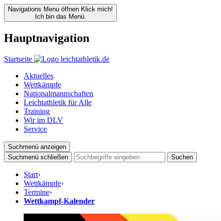
Navigations Menu öffnen
Klick mich!
Ich bin das Menü.
Hauptnavigation
Startseite
Aktuelles
Wettkämpfe
Nationalmannschaften
Leichtathletik für Alle
Training
Wir im DLV
Service
Suchmenü anzeigen
Suchmenü schließen
Suchen
Start
›
Wettkämpfe
›
Termine
›
Wettkampf-Kalender