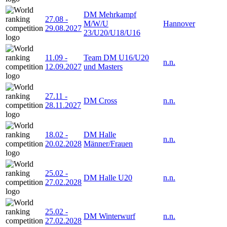
DM Mehrkampf
27.08
-
M/W/U
Hannover
29.08.2027
23/U20/U18/U16
11.09
-
Team DM U16/U20
n.n.
12.09.2027
und Masters
27.11
-
DM Cross
n.n.
28.11.2027
18.02
-
DM Halle
n.n.
20.02.2028
Männer/Frauen
25.02
-
DM Halle U20
n.n.
27.02.2028
25.02
-
DM Winterwurf
n.n.
27.02.2028