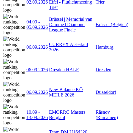
02.09.2026
Eifel - Flutlichtmeeting
Trier
Trier
Brüssel | Memorial van
04.09
-
Damme | Diamond
Brüssel (Belgien)
05.09.2026
League Finale
CURREX Alsterlauf
06.09.2026
Hamburg
2026
06.09.2026
Dresden HALF
Dresden
New Balance KÖ
06.09.2026
Düsseldorf
MEILE 2026
10.09
-
EMORRC Masters
Râșnov
13.09.2026
Berglauf
(Rumänien)
Team DM U16/U20