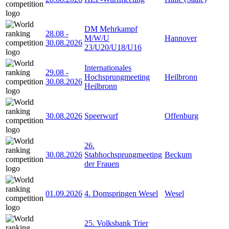
DM Mehrkampf
28.08
-
M/W/U
Hannover
30.08.2026
23/U20/U18/U16
Internationales
29.08
-
Hochsprungmeeting
Heilbronn
30.08.2026
Heilbronn
30.08.2026
Speerwurf
Offenburg
26.
30.08.2026
Stabhochsprungmeeting
Beckum
der Frauen
01.09.2026
4. Domspringen Wesel
Wesel
25. Volksbank Trier