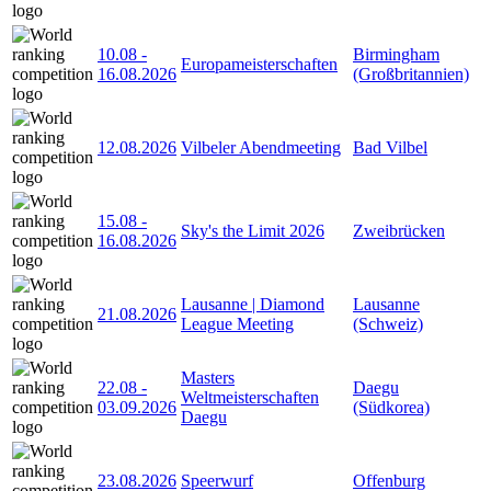
10.08
-
Birmingham
Europameisterschaften
16.08.2026
(Großbritannien)
12.08.2026
Vilbeler Abendmeeting
Bad Vilbel
15.08
-
Sky's the Limit 2026
Zweibrücken
16.08.2026
Lausanne | Diamond
Lausanne
21.08.2026
League Meeting
(Schweiz)
Masters
22.08
-
Daegu
Weltmeisterschaften
03.09.2026
(Südkorea)
Daegu
23.08.2026
Speerwurf
Offenburg