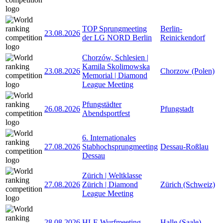
TOP Sprungmeeting
Berlin-
23.08.2026
der LG NORD Berlin
Reinickendorf
Chorzów, Schlesien |
Kamila Skolimowska
23.08.2026
Chorzow (Polen)
Memorial | Diamond
League Meeting
Pfungstädter
26.08.2026
Pfungstadt
Abendsportfest
6. Internationales
27.08.2026
Stabhochsprungmeeting
Dessau-Roßlau
Dessau
Zürich | Weltklasse
27.08.2026
Zürich | Diamond
Zürich (Schweiz)
League Meeting
28.08.2026
HLF-Wurfmeeting
Halle (Saale)