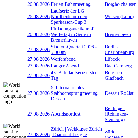
26.08.2026
Ferien-Bahnmeeting
Borgholzhausen
Laufserie der LG
26.08.2026
Nordheide um den
Winsen (Luhe)
Sparkassen-Cup 3
Einladungswettkampf
26.08.2026
Werfertag in Serie in
Bremerhaven
Bremerhaven
Stadion-Quartett 2026 -
Berlin-
27.08.2026
5.000m
Charlottenburg
27.08.2026
Werferabend
Lübeck
27.08.2026
Langer Abend
Bad Camberg
43. Bahnlaufserie erster
Bergisch
27.08.2026
Tag
Gladbach
6. Internationales
27.08.2026
Stabhochsprungmeeting
Dessau-Roßlau
Dessau
Rehlingen
27.08.2026
Abendsportfest
(Rehlingen-
Siersburg)
Zürich | Weltklasse Zürich
Zürich
27.08.2026
| Diamond League
(Schweiz)