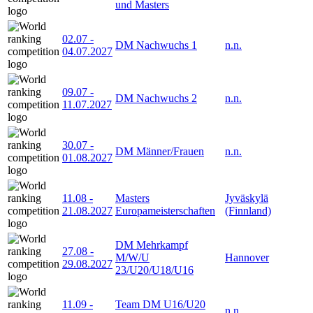
und Masters
02.07
-
DM Nachwuchs 1
n.n.
04.07.2027
09.07
-
DM Nachwuchs 2
n.n.
11.07.2027
30.07
-
DM Männer/Frauen
n.n.
01.08.2027
11.08
-
Masters
Jyväskylä
21.08.2027
Europameisterschaften
(Finnland)
DM Mehrkampf
27.08
-
M/W/U
Hannover
29.08.2027
23/U20/U18/U16
11.09
-
Team DM U16/U20
n.n.