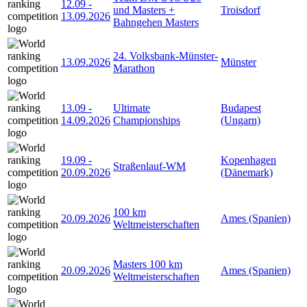
12.09
-
und Masters +
Troisdorf
13.09.2026
Bahngehen Masters
24. Volksbank-Münster-
13.09.2026
Münster
Marathon
13.09
-
Ultimate
Budapest
14.09.2026
Championships
(Ungarn)
19.09
-
Kopenhagen
Straßenlauf-WM
20.09.2026
(Dänemark)
100 km
20.09.2026
Ames (Spanien)
Weltmeisterschaften
Masters 100 km
20.09.2026
Ames (Spanien)
Weltmeisterschaften