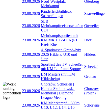
23.08.2026
Nord-Westpfalz
Otterberg
Mehrkampf
Kinderleichtathletik
23.08.2026
Saarwellingen
Saarwellingen
SLB
23.08.2026
Mehrkampfmeisterschaften
Ottweiler
U14
Mehrkampfsportfest mit
23.08.2026
KM MK U12-U16 (RL
Diez
Kreis Rhe
4. Sparkassen Grand-Prix
23.08.2026
2026 Hilders, U10 und
Hilders
älter
Sportfest des TV Scheeßel
23.08.2026
Scheeßel
mit KM Lauf und Sprung
BM Masters (mit KM
23.08.2026
Gronau
Hildesheim)
Chorzów, Schlesien |
Kamila Skolimowska
Chorzow
23.08.2026
Memorial | Diamond
(Polen)
League Meeting
KM Mehrkampf u 800m
23.08.2026
Schortens
U10, U12, U14, U16