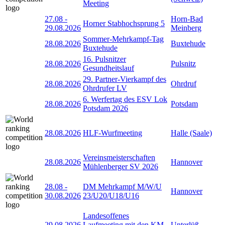
Meeting
27.08
-
Horn-Bad
Horner Stabhochsprung 5
29.08.2026
Meinberg
Sommer-Mehrkampf-Tag
28.08.2026
Buxtehude
Buxtehude
16. Pulsnitzer
28.08.2026
Pulsnitz
Gesundheitslauf
29. Partner-Vierkampf des
28.08.2026
Ohrdruf
Ohrdrufer LV
6. Werfertag des ESV Lok
28.08.2026
Potsdam
Potsdam 2026
28.08.2026
HLF-Wurfmeeting
Halle (Saale)
Vereinsmeisterschaften
28.08.2026
Hannover
Mühlenberger SV 2026
28.08
-
DM Mehrkampf M/W/U
Hannover
30.08.2026
23/U20/U18/U16
Landesoffenes
29.08.2026
Laufmeeting mit den KM
Unterlüß