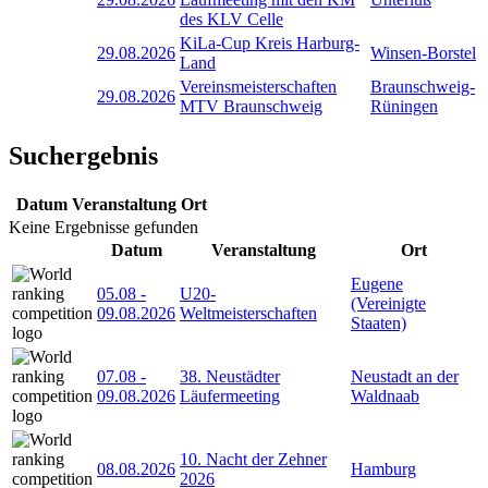
des KLV Celle
KiLa-Cup Kreis Harburg-
29.08.2026
Winsen-Borstel
Land
Vereinsmeisterschaften
Braunschweig-
29.08.2026
MTV Braunschweig
Rüningen
Suchergebnis
Datum
Veranstaltung
Ort
Keine Ergebnisse gefunden
Datum
Veranstaltung
Ort
Eugene
05.08
-
U20-
(Vereinigte
09.08.2026
Weltmeisterschaften
Staaten)
07.08
-
38. Neustädter
Neustadt an der
09.08.2026
Läufermeeting
Waldnaab
10. Nacht der Zehner
08.08.2026
Hamburg
2026