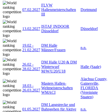
FLVW
07.02.2027
Hallenmeisterschaften
Dortmund
III
ISTAF INDOOR
13.02.2027
Düsseldorf
Düsseldorf
19.02
-
DM Halle
n.n.
21.02.2027
Männer/Frauen
DM Halle U20 & DM
26.02
-
Winterwurf
Halle (Saale)
28.02.2027
M/W/U20/U18
Alachua County,
Masters Hallen-
Gainesville,
18.03
-
Weltmeisterschaften
FLORIDA
26.03.2027
WMACI
(Vereinigte
Staaten)
DM Langstrecke und
01.05.2027
Bahngehen für Aktive
n.n.