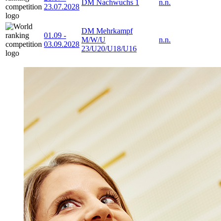
DM Nachwuchs 1
n.n.
23.07.2028
DM Mehrkampf
01.09
-
M/W/U
n.n.
03.09.2028
23/U20/U18/U16