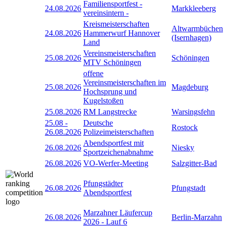
Familiensportfest -
24.08.2026
Markkleeberg
vereinsintern -
Kreismeisterschaften
Altwarmbüchen
24.08.2026
Hammerwurf Hannover
(Isernhagen)
Land
Vereinsmeisterschaften
25.08.2026
Schöningen
MTV Schöningen
offene
Vereinsmeisterschaften im
25.08.2026
Magdeburg
Hochsprung und
Kugelstoßen
25.08.2026
RM Langstrecke
Warsingsfehn
25.08
-
Deutsche
Rostock
26.08.2026
Polizeimeisterschaften
Abendsportfest mit
26.08.2026
Niesky
Sportzeichenabnahme
26.08.2026
VO-Werfer-Meeting
Salzgitter-Bad
Pfungstädter
26.08.2026
Pfungstadt
Abendsportfest
Marzahner Läufercup
26.08.2026
Berlin-Marzahn
2026 - Lauf 6