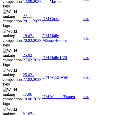
12.09.2027
und Masters
27.11
-
DM Cross
n.n.
28.11.2027
18.02
-
DM Halle
n.n.
20.02.2028
Männer/Frauen
25.02
-
DM Halle U20
n.n.
27.02.2028
25.02
-
DM Winterwurf
n.n.
27.02.2028
17.06
-
DM Männer/Frauen
n.n.
18.06.2028
21.07
-