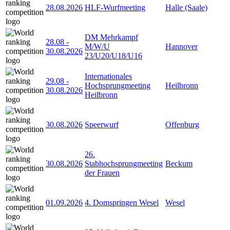
28.08.2026
HLF-Wurfmeeting
Halle (Saale)
DM Mehrkampf
28.08
-
M/W/U
Hannover
30.08.2026
23/U20/U18/U16
Internationales
29.08
-
Hochsprungmeeting
Heilbronn
30.08.2026
Heilbronn
30.08.2026
Speerwurf
Offenburg
26.
30.08.2026
Stabhochsprungmeeting
Beckum
der Frauen
01.09.2026
4. Domspringen Wesel
Wesel