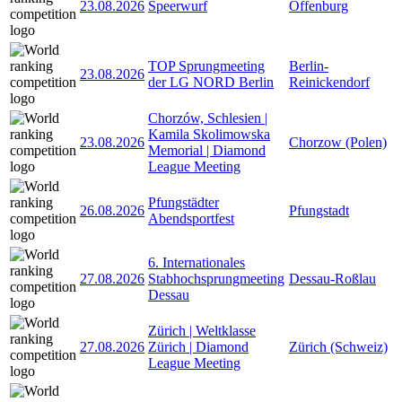
23.08.2026
Speerwurf
Offenburg
TOP Sprungmeeting
Berlin-
23.08.2026
der LG NORD Berlin
Reinickendorf
Chorzów, Schlesien |
Kamila Skolimowska
23.08.2026
Chorzow (Polen)
Memorial | Diamond
League Meeting
Pfungstädter
26.08.2026
Pfungstadt
Abendsportfest
6. Internationales
27.08.2026
Stabhochsprungmeeting
Dessau-Roßlau
Dessau
Zürich | Weltklasse
27.08.2026
Zürich | Diamond
Zürich (Schweiz)
League Meeting