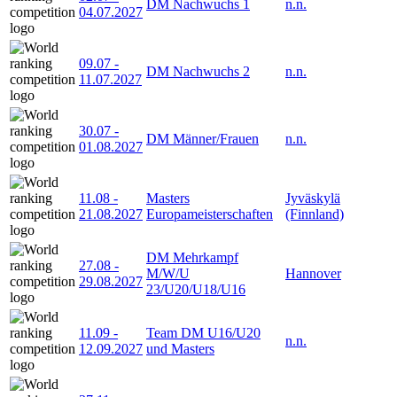
DM Nachwuchs 1
n.n.
04.07.2027
09.07
-
DM Nachwuchs 2
n.n.
11.07.2027
30.07
-
DM Männer/Frauen
n.n.
01.08.2027
11.08
-
Masters
Jyväskylä
21.08.2027
Europameisterschaften
(Finnland)
DM Mehrkampf
27.08
-
M/W/U
Hannover
29.08.2027
23/U20/U18/U16
11.09
-
Team DM U16/U20
n.n.
12.09.2027
und Masters