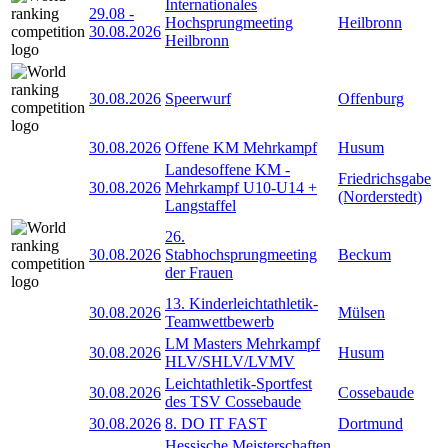
Internationales
29.08
-
Hochsprungmeeting
Heilbronn
30.08.2026
Heilbronn
30.08.2026
Speerwurf
Offenburg
30.08.2026
Offene KM Mehrkampf
Husum
Landesoffene KM -
Friedrichsgabe
30.08.2026
Mehrkampf U10-U14 +
(Norderstedt)
Langstaffel
26.
30.08.2026
Stabhochsprungmeeting
Beckum
der Frauen
13. Kinderleichtathletik-
30.08.2026
Mülsen
Teamwettbewerb
LM Masters Mehrkampf
30.08.2026
Husum
HLV/SHLV/LVMV
Leichtathletik-Sportfest
30.08.2026
Cossebaude
des TSV Cossebaude
30.08.2026
8. DO IT FAST
Dortmund
Hessische Meisterschaften