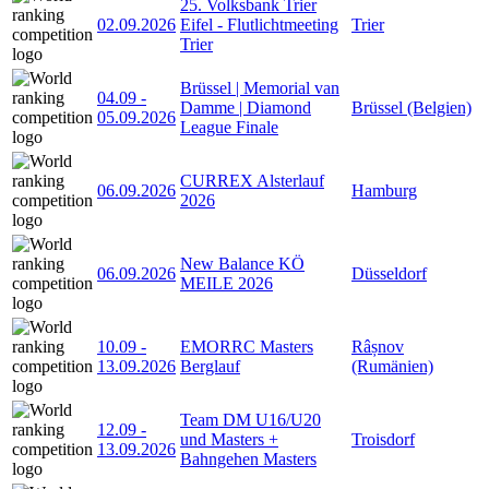
25. Volksbank Trier
02.09.2026
Eifel - Flutlichtmeeting
Trier
Trier
Brüssel | Memorial van
04.09
-
Damme | Diamond
Brüssel (Belgien)
05.09.2026
League Finale
CURREX Alsterlauf
06.09.2026
Hamburg
2026
New Balance KÖ
06.09.2026
Düsseldorf
MEILE 2026
10.09
-
EMORRC Masters
Râșnov
13.09.2026
Berglauf
(Rumänien)
Team DM U16/U20
12.09
-
und Masters +
Troisdorf
13.09.2026
Bahngehen Masters