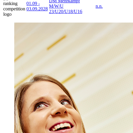
DM Mehrkampf
01.09
-
M/W/U
n.n.
03.09.2028
23/U20/U18/U16