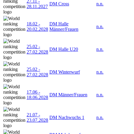
27.11
-
DM Cross
n.n.
28.11.2027
18.02
-
DM Halle
n.n.
20.02.2028
Männer/Frauen
25.02
-
DM Halle U20
n.n.
27.02.2028
25.02
-
DM Winterwurf
n.n.
27.02.2028
17.06
-
DM Männer/Frauen
n.n.
18.06.2028
21.07
-
DM Nachwuchs 1
n.n.
23.07.2028