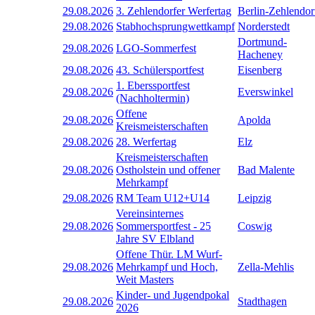
29.08.2026
3. Zehlendorfer Werfertag
Berlin-Zehlendor
29.08.2026
Stabhochsprungwettkampf
Norderstedt
Dortmund-
29.08.2026
LGO-Sommerfest
Hacheney
29.08.2026
43. Schülersportfest
Eisenberg
1. Eberssportfest
29.08.2026
Everswinkel
(Nachholtermin)
Offene
29.08.2026
Apolda
Kreismeisterschaften
29.08.2026
28. Werfertag
Elz
Kreismeisterschaften
29.08.2026
Ostholstein und offener
Bad Malente
Mehrkampf
29.08.2026
RM Team U12+U14
Leipzig
Vereinsinternes
29.08.2026
Sommersportfest - 25
Coswig
Jahre SV Elbland
Offene Thür. LM Wurf-
29.08.2026
Mehrkampf und Hoch,
Zella-Mehlis
Weit Masters
Kinder- und Jugendpokal
29.08.2026
Stadthagen
2026