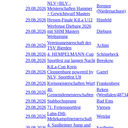
NLV+BLV -
Bremen
29.08.2026
Meisterschaften Hammer
(Niedersachsen)
+ Gewichtwurf Masters
29.08.2026
Hessen-Finale KiLa U12
Hünfeld
Werfertag Dieburg 2026
29.08.2026
mit SHM Masters
Dieburg
Weitsprung
Vereinsmeisterschaft des
29.08.2026
Achim
TSV Bierden
29.08.2026
4. HEMPELMANN-Cup
Schönebeck
29.08.2026
Sportfest zur langen Nacht
Beeskow
KiLa-Cup Kreis
29.08.2026
Cloppenburg powered by
Garrel
NLV, Sportfest U8
29.08.2026
Kreismeisterschaften Wurf
Frankenberg
40.
Reken
29.08.2026
Gemeindemeisterschaften
(Westfalen/48734
29.08.2026
Stabhochsprung
Bad Ems
29.08.2026
71. Feriensportfest
Viersen
Lahn-Dill-
29.08.2026
Wetzlar
Mehrkampfmeisterschaft
4. Saulheimer Jump and
29.08.2026
Saulheim