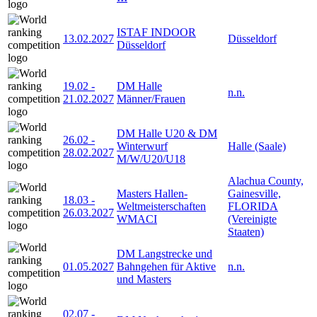
ISTAF INDOOR
13.02.2027
Düsseldorf
Düsseldorf
19.02
-
DM Halle
n.n.
21.02.2027
Männer/Frauen
DM Halle U20 & DM
26.02
-
Winterwurf
Halle (Saale)
28.02.2027
M/W/U20/U18
Alachua County,
Masters Hallen-
Gainesville,
18.03
-
Weltmeisterschaften
FLORIDA
26.03.2027
WMACI
(Vereinigte
Staaten)
DM Langstrecke und
01.05.2027
Bahngehen für Aktive
n.n.
und Masters
02.07
-