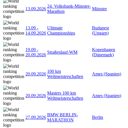
24. Volksbank-Münster-
13.09.2026
Münster
Marathon
13.09
-
Ultimate
Budapest
14.09.2026
Championships
(Ungarn)
19.09
-
Kopenhagen
Straßenlauf-WM
20.09.2026
(Dänemark)
100 km
20.09.2026
Ames (Spanien)
Weltmeisterschaften
Masters 100 km
20.09.2026
Ames (Spanien)
Weltmeisterschaften
BMW BERLIN-
27.09.2026
Berlin
MARATHON