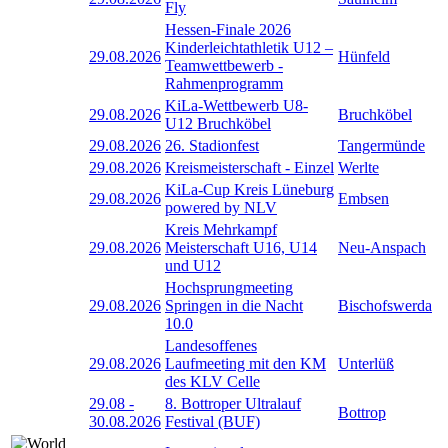
Fly
Hessen-Finale 2026
Kinderleichtathletik U12 –
29.08.2026
Hünfeld
Teamwettbewerb -
Rahmenprogramm
KiLa-Wettbewerb U8-
29.08.2026
Bruchköbel
U12 Bruchköbel
29.08.2026
26. Stadionfest
Tangermünde
29.08.2026
Kreismeisterschaft - Einzel
Werlte
KiLa-Cup Kreis Lüneburg
29.08.2026
Embsen
powered by NLV
Kreis Mehrkampf
29.08.2026
Meisterschaft U16, U14
Neu-Anspach
und U12
Hochsprungmeeting
29.08.2026
Springen in die Nacht
Bischofswerda
10.0
Landesoffenes
29.08.2026
Laufmeeting mit den KM
Unterlüß
des KLV Celle
29.08
-
8. Bottroper Ultralauf
Bottrop
30.08.2026
Festival (BUF)