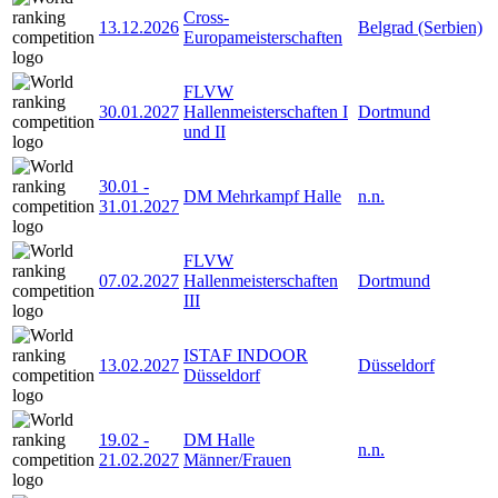
Cross-
13.12.2026
Belgrad (Serbien)
Europameisterschaften
FLVW
30.01.2027
Hallenmeisterschaften I
Dortmund
und II
30.01
-
DM Mehrkampf Halle
n.n.
31.01.2027
FLVW
07.02.2027
Hallenmeisterschaften
Dortmund
III
ISTAF INDOOR
13.02.2027
Düsseldorf
Düsseldorf
19.02
-
DM Halle
n.n.
21.02.2027
Männer/Frauen