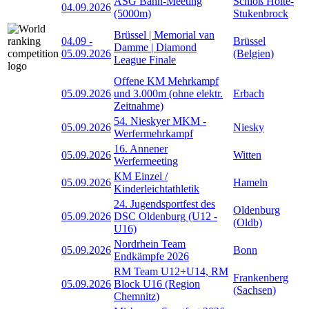
ASG Bahn-Meeting
Schloß Holte-
04.09.2026
(5000m)
Stukenbrock
Brüssel | Memorial van
04.09
-
Brüssel
Damme | Diamond
05.09.2026
(Belgien)
League Finale
Offene KM Mehrkampf
05.09.2026
und 3.000m (ohne elektr.
Erbach
Zeitnahme)
54. Nieskyer MKM -
05.09.2026
Niesky
Werfermehrkampf
16. Annener
05.09.2026
Witten
Werfermeeting
KM Einzel /
05.09.2026
Hameln
Kinderleichtathletik
24. Jugendsportfest des
Oldenburg
05.09.2026
DSC Oldenburg (U12 -
(Oldb)
U16)
Nordrhein Team
05.09.2026
Bonn
Endkämpfe 2026
RM Team U12+U14, RM
Frankenberg
05.09.2026
Block U16 (Region
(Sachsen)
Chemnitz)