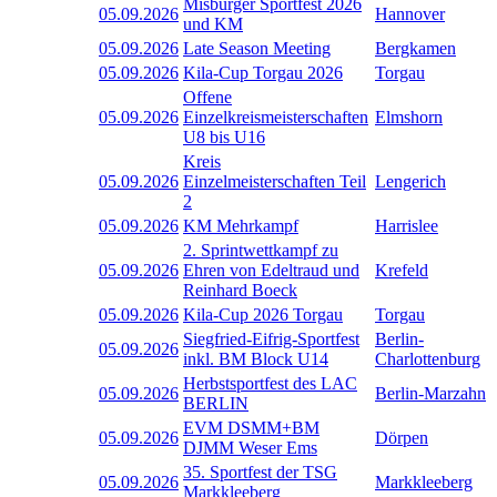
Misburger Sportfest 2026
05.09.2026
Hannover
und KM
05.09.2026
Late Season Meeting
Bergkamen
05.09.2026
Kila-Cup Torgau 2026
Torgau
Offene
05.09.2026
Einzelkreismeisterschaften
Elmshorn
U8 bis U16
Kreis
05.09.2026
Einzelmeisterschaften Teil
Lengerich
2
05.09.2026
KM Mehrkampf
Harrislee
2. Sprintwettkampf zu
05.09.2026
Ehren von Edeltraud und
Krefeld
Reinhard Boeck
05.09.2026
Kila-Cup 2026 Torgau
Torgau
Siegfried-Eifrig-Sportfest
Berlin-
05.09.2026
inkl. BM Block U14
Charlottenburg
Herbstsportfest des LAC
05.09.2026
Berlin-Marzahn
BERLIN
EVM DSMM+BM
05.09.2026
Dörpen
DJMM Weser Ems
35. Sportfest der TSG
05.09.2026
Markkleeberg
Markkleeberg