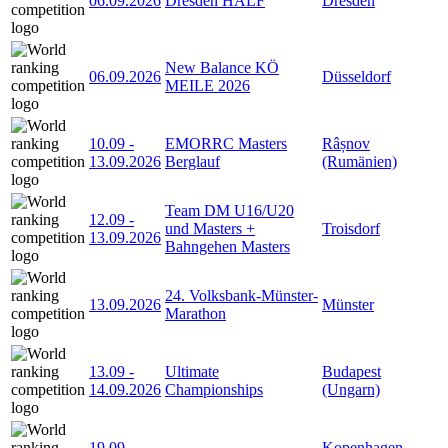
06.09.2026
Dresden HALF
Dresden
New Balance KÖ
06.09.2026
Düsseldorf
MEILE 2026
10.09
-
EMORRC Masters
Râșnov
13.09.2026
Berglauf
(Rumänien)
Team DM U16/U20
12.09
-
und Masters +
Troisdorf
13.09.2026
Bahngehen Masters
24. Volksbank-Münster-
13.09.2026
Münster
Marathon
13.09
-
Ultimate
Budapest
14.09.2026
Championships
(Ungarn)
19.09
-
Kopenhagen