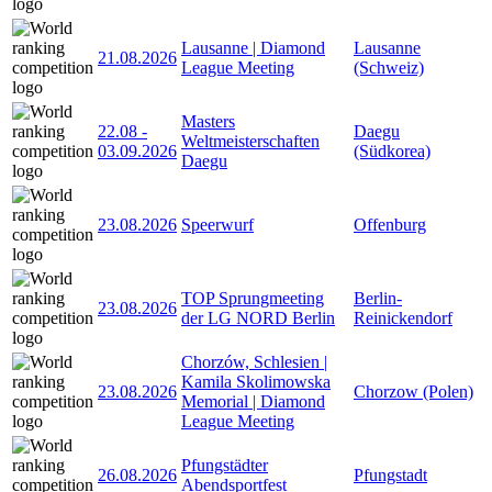
Lausanne | Diamond
Lausanne
21.08.2026
League Meeting
(Schweiz)
Masters
22.08
-
Daegu
Weltmeisterschaften
03.09.2026
(Südkorea)
Daegu
23.08.2026
Speerwurf
Offenburg
TOP Sprungmeeting
Berlin-
23.08.2026
der LG NORD Berlin
Reinickendorf
Chorzów, Schlesien |
Kamila Skolimowska
23.08.2026
Chorzow (Polen)
Memorial | Diamond
League Meeting
Pfungstädter
26.08.2026
Pfungstadt
Abendsportfest