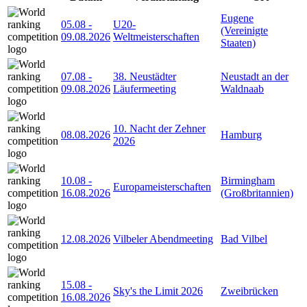
Eugene
05.08
-
U20-
(Vereinigte
09.08.2026
Weltmeisterschaften
Staaten)
07.08
-
38. Neustädter
Neustadt an der
09.08.2026
Läufermeeting
Waldnaab
10. Nacht der Zehner
08.08.2026
Hamburg
2026
10.08
-
Birmingham
Europameisterschaften
16.08.2026
(Großbritannien)
12.08.2026
Vilbeler Abendmeeting
Bad Vilbel
15.08
-
Sky's the Limit 2026
Zweibrücken
16.08.2026