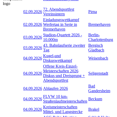
72. Abendsportfest
02.09.2026
Pirna
Vereinsintern
Einladungswettkampf
02.09.2026
Werfertag in Serie in
Bremerhaven
Bremerhaven
Stadion-Quartett 2026 -
Berlin-
03.09.2026
10.000m
Charlottenburg
43. Bahnlaufserie zweiter
Bergisch
03.09.2026
Tag
Gladbach
Kugel-und
04.09.2026
Weisenbach
Diskuswettkampf
Offene Kreis-Einzel-
Meisterschaften 2026
04.09.2026
Seligenstadt
Diskus und Dreisprung +
Abendsportfest
Bad
04.09.2026
Ablaufen 2026
Gandersheim
FLVW 10 km-
04.09.2026
Beckum
Straßenlaufmeisterschaften
Kreismeisterschaften
04.09.2026
Brakel
Mittel- und Langstrecke