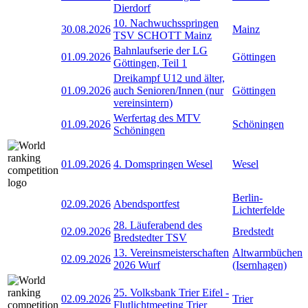
Dierdorf
10. Nachwuchsspringen
30.08.2026
Mainz
TSV SCHOTT Mainz
Bahnlaufserie der LG
01.09.2026
Göttingen
Göttingen, Teil 1
Dreikampf U12 und älter,
01.09.2026
auch Senioren/Innen (nur
Göttingen
vereinsintern)
Werfertag des MTV
01.09.2026
Schöningen
Schöningen
01.09.2026
4. Domspringen Wesel
Wesel
Berlin-
02.09.2026
Abendsportfest
Lichterfelde
28. Läuferabend des
02.09.2026
Bredstedt
Bredstedter TSV
13. Vereinsmeisterschaften
Altwarmbüchen
02.09.2026
2026 Wurf
(Isernhagen)
25. Volksbank Trier Eifel -
02.09.2026
Trier
Flutlichtmeeting Trier