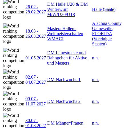
DM Halle U20 & DM
26.02
-
Winterwurf
Halle (Saale)
28.02.2027
M/W/U20/U18
Alachua County,
Masters Hallen-
Gainesville,
18.03
-
Weltmeisterschaften
FLORIDA
26.03.2027
WMACI
(Vereinigte
Staaten)
DM Langstrecke und
01.05.2027
Bahngehen für Aktive
n.n.
und Masters
02.07
-
DM Nachwuchs 1
n.n.
04.07.2027
09.07
-
DM Nachwuchs 2
n.n.
11.07.2027
30.07
-
DM Männer/Frauen
n.n.
01.08.2027