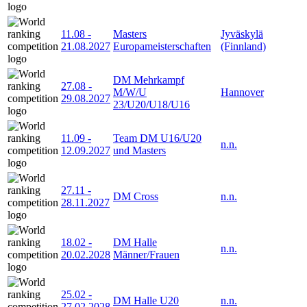
11.08
-
Masters
Jyväskylä
21.08.2027
Europameisterschaften
(Finnland)
DM Mehrkampf
27.08
-
M/W/U
Hannover
29.08.2027
23/U20/U18/U16
11.09
-
Team DM U16/U20
n.n.
12.09.2027
und Masters
27.11
-
DM Cross
n.n.
28.11.2027
18.02
-
DM Halle
n.n.
20.02.2028
Männer/Frauen
25.02
-
DM Halle U20
n.n.
27.02.2028