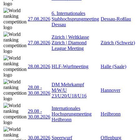
6. Internationales
27.08.2026
Stabhochsprungmeeting
Dessau-Roßlau
Dessau
Zürich | Weltklasse
27.08.2026
Zürich | Diamond
Zürich (Schweiz)
League Meeting
28.08.2026
HLF-Wurfmeeting
Halle (Saale)
DM Mehrkampf
28.08
-
M/W/U
Hannover
30.08.2026
23/U20/U18/U16
Internationales
29.08
-
Hochsprungmeeting
Heilbronn
30.08.2026
Heilbronn
30.08.2026
Speerwurf
Offenburg