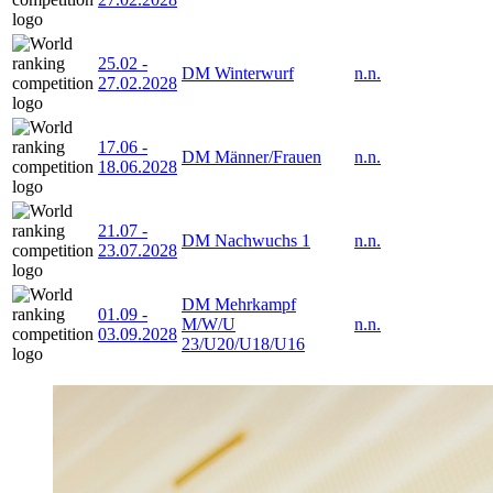
25.02
-
DM Winterwurf
n.n.
27.02.2028
17.06
-
DM Männer/Frauen
n.n.
18.06.2028
21.07
-
DM Nachwuchs 1
n.n.
23.07.2028
DM Mehrkampf
01.09
-
M/W/U
n.n.
03.09.2028
23/U20/U18/U16