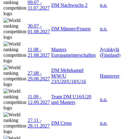
09.07
-
DM Nachwuchs 2
n.n.
11.07.2027
30.07
-
DM Männer/Frauen
n.n.
01.08.2027
11.08
-
Masters
Jyväskylä
21.08.2027
Europameisterschaften
(Finnland)
DM Mehrkampf
27.08
-
M/W/U
Hannover
29.08.2027
23/U20/U18/U16
11.09
-
Team DM U16/U20
n.n.
12.09.2027
und Masters
27.11
-
DM Cross
n.n.
28.11.2027