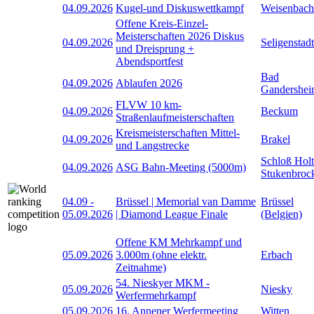
04.09.2026
Kugel-und Diskuswettkampf
Weisenbach
Offene Kreis-Einzel-
Meisterschaften 2026 Diskus
04.09.2026
Seligenstadt
und Dreisprung +
Abendsportfest
Bad
04.09.2026
Ablaufen 2026
Gandershe
FLVW 10 km-
04.09.2026
Beckum
Straßenlaufmeisterschaften
Kreismeisterschaften Mittel-
04.09.2026
Brakel
und Langstrecke
Schloß Holt
04.09.2026
ASG Bahn-Meeting (5000m)
Stukenbroc
04.09
-
Brüssel | Memorial van Damme
Brüssel
05.09.2026
| Diamond League Finale
(Belgien)
Offene KM Mehrkampf und
05.09.2026
3.000m (ohne elektr.
Erbach
Zeitnahme)
54. Nieskyer MKM -
05.09.2026
Niesky
Werfermehrkampf
05.09.2026
16. Annener Werfermeeting
Witten