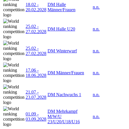
18.02
-
DM Halle
n.n.
20.02.2028
Männer/Frauen
25.02
-
DM Halle U20
n.n.
27.02.2028
25.02
-
DM Winterwurf
n.n.
27.02.2028
17.06
-
DM Männer/Frauen
n.n.
18.06.2028
21.07
-
DM Nachwuchs 1
n.n.
23.07.2028
DM Mehrkampf
01.09
-
M/W/U
n.n.
03.09.2028
23/U20/U18/U16