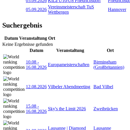
05.09.2026
KiLa U10/U8 Friedrichsdorf
Friedrichsd
Vereinsmeisterschaft TuS
05.09.2026
Hannover
Wettbergen
Suchergebnis
Datum
Veranstaltung
Ort
Keine Ergebnisse gefunden
Datum
Veranstaltung
Ort
10.08
-
Birmingham
Europameisterschaften
16.08.2026
(Großbritannien)
12.08.2026
Vilbeler Abendmeeting
Bad Vilbel
15.08
-
Sky's the Limit 2026
Zweibrücken
16.08.2026
Lausanne | Diamond
Lausanne