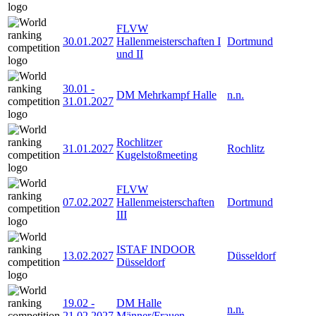
FLVW
30.01.2027
Hallenmeisterschaften I
Dortmund
und II
30.01
-
DM Mehrkampf Halle
n.n.
31.01.2027
Rochlitzer
31.01.2027
Rochlitz
Kugelstoßmeeting
FLVW
07.02.2027
Hallenmeisterschaften
Dortmund
III
ISTAF INDOOR
13.02.2027
Düsseldorf
Düsseldorf
19.02
-
DM Halle
n.n.
21.02.2027
Männer/Frauen