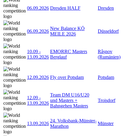
06.09.2026
Dresden HALF
Dresden
New Balance KÖ
06.09.2026
Düsseldorf
MEILE 2026
10.09
-
EMORRC Masters
Râșnov
13.09.2026
Berglauf
(Rumänien)
12.09.2026
Fly over Potsdam
Potsdam
Team DM U16/U20
12.09
-
und Masters +
Troisdorf
13.09.2026
Bahngehen Masters
24. Volksbank-Münster-
13.09.2026
Münster
Marathon