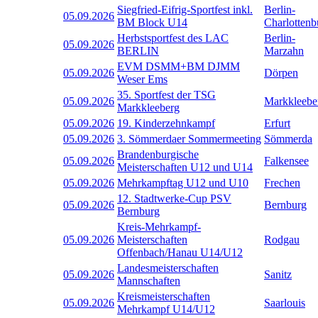
Siegfried-Eifrig-Sportfest inkl.
Berlin-
05.09.2026
BM Block U14
Charlottenb
Herbstsportfest des LAC
Berlin-
05.09.2026
BERLIN
Marzahn
EVM DSMM+BM DJMM
05.09.2026
Dörpen
Weser Ems
35. Sportfest der TSG
05.09.2026
Markkleebe
Markkleeberg
05.09.2026
19. Kinderzehnkampf
Erfurt
05.09.2026
3. Sömmerdaer Sommermeeting
Sömmerda
Brandenburgische
05.09.2026
Falkensee
Meisterschaften U12 und U14
05.09.2026
Mehrkampftag U12 und U10
Frechen
12. Stadtwerke-Cup PSV
05.09.2026
Bernburg
Bernburg
Kreis-Mehrkampf-
05.09.2026
Meisterschaften
Rodgau
Offenbach/Hanau U14/U12
Landesmeisterschaften
05.09.2026
Sanitz
Mannschaften
Kreismeisterschaften
05.09.2026
Saarlouis
Mehrkampf U14/U12