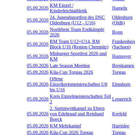
KM Einzel /
05.09.2026
Hameln
Kinderleichtathletik
24. Jugendsportfest des DSC
Oldenburg
05.09.2026
Oldenburg (U12 - U16)
(Oldb)
Nordrhein Team Endkämpfe
05.09.2026
Bonn
2026
RM Team U12+U14, RM
Frankenber
05.09.2026
Block U16 (Region Chemnitz)
(Sachsen)
Misburger Sportfest 2026 und
05.09.2026
Hannover
KM
05.09.2026
Late Season Meeting
Bergkamen
05.09.2026
Kila-Cup Torgau 2026
Torgau
Offene
05.09.2026
Einzelkreismeisterschaften U8
Elmshorn
bis U16
Kreis Einzelmeisterschaften Teil
05.09.2026
Lengerich
2
2. Sprintwettkampf zu Ehren
05.09.2026
von Edeltraud und Reinhard
Krefeld
Boeck
05.09.2026
KM Mehrkampf
Harrislee
05.09.2026
Kila-Cup 2026 Torgau
Torgau