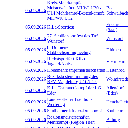
Kreis-Mehrkampf-
Meisterschaften MJ/WJ U20 -
Bad
05.09.2026
U14 Mehrkampf-Bestenkämpfe
Schwalbac
MK/WK U12
Friedrichsth
05.09.2026
KiLa-Sportfest
(Saar)
27. Schülersportfest des TuS
05.09.2026
Wunstorf
Wunstorf
8. Dülmener
05.09.2026
Dülmen
Stabhochsprungmeeting
Herbstsportfest KiLa +
05.09.2026
Viernheim
Jugend/Aktive
05.09.2026
Kreismehrkampfmeisterschaften
Hartenrod
Bezirksbestenermittlung des
05.09.2026
Wolmirstedt
BFV Magdeburg U10/U12
KiLa Teamwettkampf der LG
Allendorf
05.09.2026
Eder
(Eder)
Landesoffener Traditions-
05.09.2026
Heuchelhe
Werfertag
05.09.2026
Saulheimer Kinder-Dreikampf
Saulheim
Regionsmeisterschaften
05.09.2026
Bitburg
Mehrkampf (Region Trier)