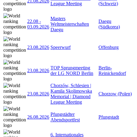
21.08.2026
League Meeting
(Schweiz)
Masters
22.08
-
Daegu
Weltmeisterschaften
03.09.2026
(Südkorea)
Daegu
23.08.2026
Speerwurf
Offenburg
TOP Sprungmeeting
Berlin-
23.08.2026
der LG NORD Berlin
Reinickendorf
Chorzów, Schlesien |
Kamila Skolimowska
23.08.2026
Chorzow (Polen)
Memorial | Diamond
League Meeting
Pfungstädter
26.08.2026
Pfungstadt
Abendsportfest
6. Internationales