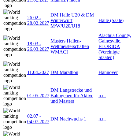
DM Halle U20 & DM
26.02
-
Winterwurf
Halle (Saale)
28.02.2027
M/W/U20/U18
Alachua County,
Masters Hallen-
Gainesville,
18.03
-
Weltmeisterschaften
FLORIDA
26.03.2027
WMACI
(Vereinigte
Staaten)
11.04.2027
DM Marathon
Hannover
DM Langstrecke und
01.05.2027
Bahngehen für Aktive
n.n.
und Masters
02.07
-
DM Nachwuchs 1
n.n.
04.07.2027