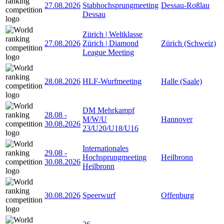
27.08.2026
Stabhochsprungmeeting
Dessau-Roßlau
Dessau
Zürich | Weltklasse
27.08.2026
Zürich | Diamond
Zürich (Schweiz)
League Meeting
28.08.2026
HLF-Wurfmeeting
Halle (Saale)
DM Mehrkampf
28.08
-
M/W/U
Hannover
30.08.2026
23/U20/U18/U16
Internationales
29.08
-
Hochsprungmeeting
Heilbronn
30.08.2026
Heilbronn
30.08.2026
Speerwurf
Offenburg