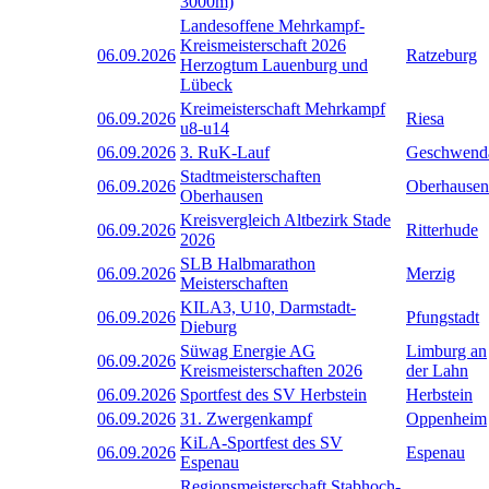
3000m)
Landesoffene Mehrkampf-
Kreismeisterschaft 2026
06.09.2026
Ratzeburg
Herzogtum Lauenburg und
Lübeck
Kreimeisterschaft Mehrkampf
06.09.2026
Riesa
u8-u14
06.09.2026
3. RuK-Lauf
Geschwend
Stadtmeisterschaften
06.09.2026
Oberhausen
Oberhausen
Kreisvergleich Altbezirk Stade
06.09.2026
Ritterhude
2026
SLB Halbmarathon
06.09.2026
Merzig
Meisterschaften
KILA3, U10, Darmstadt-
06.09.2026
Pfungstadt
Dieburg
Süwag Energie AG
Limburg an
06.09.2026
Kreismeisterschaften 2026
der Lahn
06.09.2026
Sportfest des SV Herbstein
Herbstein
06.09.2026
31. Zwergenkampf
Oppenheim
KiLA-Sportfest des SV
06.09.2026
Espenau
Espenau
Regionsmeisterschaft Stabhoch-