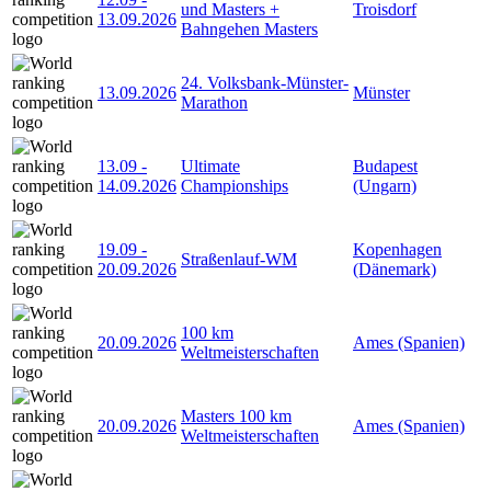
und Masters +
Troisdorf
13.09.2026
Bahngehen Masters
24. Volksbank-Münster-
13.09.2026
Münster
Marathon
13.09
-
Ultimate
Budapest
14.09.2026
Championships
(Ungarn)
19.09
-
Kopenhagen
Straßenlauf-WM
20.09.2026
(Dänemark)
100 km
20.09.2026
Ames (Spanien)
Weltmeisterschaften
Masters 100 km
20.09.2026
Ames (Spanien)
Weltmeisterschaften