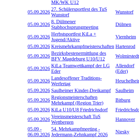
MK/WK U12
27. Schülersportfest des TuS
05.09.2026
Wunstorf
Wunstorf
8. Dülmener
05.09.2026
Dülmen
Stabhochsprungmeeting
Herbstsportfest KiLa +
05.09.2026
Viernheim
Jugend/Aktive
05.09.2026
Kreismehrkampfmeisterschaften
Hartenrod
Bezirksbestenermittlung des
05.09.2026
Wolmirstedt
BFV Magdeburg U10/U12
KiLa Teamwettkampf der LG
Allendorf
05.09.2026
Eder
(Eder)
Landesoffener Traditions-
05.09.2026
Heuchelhe
Werfertag
05.09.2026
Saulheimer Kinder-Dreikampf
Saulheim
Regionsmeisterschaften
05.09.2026
Bitburg
Mehrkampf (Region Trier)
05.09.2026
KiLa U10/U8 Friedrichsdorf
Friedrichsd
Vereinsmeisterschaft TuS
05.09.2026
Hannover
Wettbergen
05.09
-
54. Mehrkampfmeeting -
Niesky
06.09.2026
Jedermann-Zehnkampf 2026