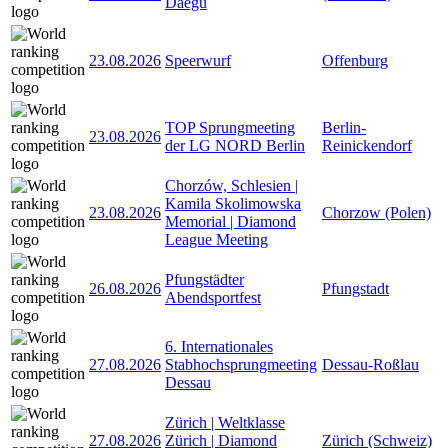
Daegu
23.08.2026
Speerwurf
Offenburg
TOP Sprungmeeting
Berlin-
23.08.2026
der LG NORD Berlin
Reinickendorf
Chorzów, Schlesien |
Kamila Skolimowska
23.08.2026
Chorzow (Polen)
Memorial | Diamond
League Meeting
Pfungstädter
26.08.2026
Pfungstadt
Abendsportfest
6. Internationales
27.08.2026
Stabhochsprungmeeting
Dessau-Roßlau
Dessau
Zürich | Weltklasse
27.08.2026
Zürich | Diamond
Zürich (Schweiz)