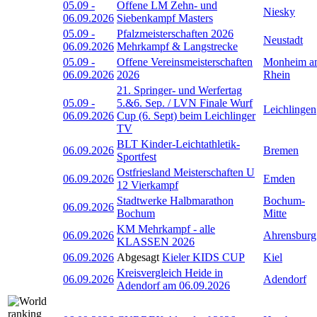
05.09
-
Offene LM Zehn- und
Niesky
06.09.2026
Siebenkampf Masters
05.09
-
Pfalzmeisterschaften 2026
Neustadt
06.09.2026
Mehrkampf & Langstrecke
05.09
-
Offene Vereinsmeisterschaften
Monheim a
06.09.2026
2026
Rhein
21. Springer- und Werfertag
05.09
-
5.&6. Sep. / LVN Finale Wurf
Leichlingen
06.09.2026
Cup (6. Sept) beim Leichlinger
TV
BLT Kinder-Leichtathletik-
06.09.2026
Bremen
Sportfest
Ostfriesland Meisterschaften U
06.09.2026
Emden
12 Vierkampf
Stadtwerke Halbmarathon
Bochum-
06.09.2026
Bochum
Mitte
KM Mehrkampf - alle
06.09.2026
Ahrensburg
KLASSEN 2026
06.09.2026
Abgesagt
Kieler KIDS CUP
Kiel
Kreisvergleich Heide in
06.09.2026
Adendorf
Adendorf am 06.09.2026