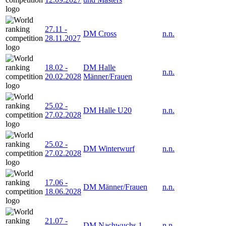
27.11
-
DM Cross
n.n.
28.11.2027
18.02
-
DM Halle
n.n.
20.02.2028
Männer/Frauen
25.02
-
DM Halle U20
n.n.
27.02.2028
25.02
-
DM Winterwurf
n.n.
27.02.2028
17.06
-
DM Männer/Frauen
n.n.
18.06.2028
21.07
-
DM Nachwuchs 1
n.n.