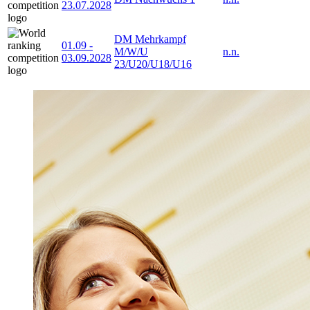
23.07.2028
DM Mehrkampf
01.09
-
M/W/U
n.n.
03.09.2028
23/U20/U18/U16