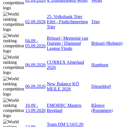
01.09.2026
4. Domspringen Wesel
Wesel
25. Volksbank Trier
02.09.2026
Eifel - Flutlichtmeeting
Trier
Trier
Brüssel | Memorial van
04.09
-
Damme | Diamond
Brüssel (Belgien)
05.09.2026
League Finale
CURREX Alsterlauf
06.09.2026
Hamburg
2026
New Balance KÖ
06.09.2026
Düsseldorf
MEILE 2026
10.09
-
EMORRC Masters
Râșnov
13.09.2026
Berglauf
(Rumänien)
Team DM U16/U20
12.09
-