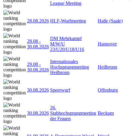
League Meeting
28.08.2026
HLF-Wurfmeeting
Halle (Saale)
DM Mehrkampf
28.08
-
M/W/U
Hannover
30.08.2026
23/U20/U18/U16
Internationales
29.08
-
Hochsprungmeeting
Heilbronn
30.08.2026
Heilbronn
30.08.2026
Speerwurf
Offenburg
26.
30.08.2026
Stabhochsprungmeeting
Beckum
der Frauen