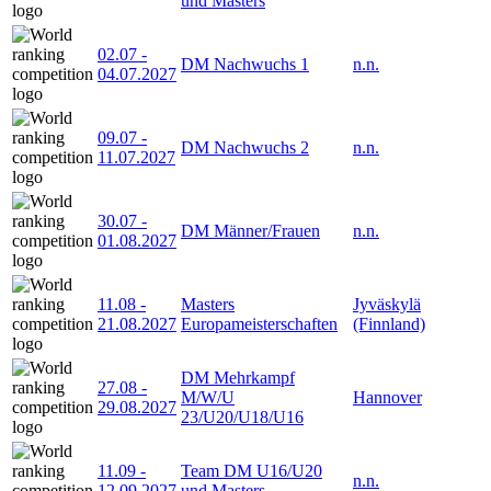
und Masters
02.07
-
DM Nachwuchs 1
n.n.
04.07.2027
09.07
-
DM Nachwuchs 2
n.n.
11.07.2027
30.07
-
DM Männer/Frauen
n.n.
01.08.2027
11.08
-
Masters
Jyväskylä
21.08.2027
Europameisterschaften
(Finnland)
DM Mehrkampf
27.08
-
M/W/U
Hannover
29.08.2027
23/U20/U18/U16
11.09
-
Team DM U16/U20
n.n.
12.09.2027
und Masters