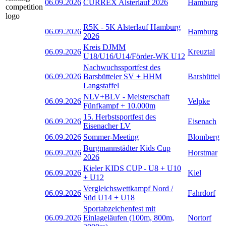
06.09.2026
CURREX Alsterlauf 2026
Hamburg
R5K - 5K Alsterlauf Hamburg
06.09.2026
Hamburg
2026
Kreis DJMM
06.09.2026
Kreuztal
U18/U16/U14/Förder-WK U12
Nachwuchssportfest des
06.09.2026
Barsbütteler SV + HHM
Barsbüttel
Langstaffel
NLV+BLV - Meisterschaft
06.09.2026
Velpke
Fünfkampf + 10.000m
15. Herbstsportfest des
06.09.2026
Eisenach
Eisenacher LV
06.09.2026
Sommer-Meeting
Blomberg
Burgmannstädter Kids Cup
06.09.2026
Horstmar
2026
Kieler KIDS CUP - U8 + U10
06.09.2026
Kiel
+ U12
Vergleichswettkampf Nord /
06.09.2026
Fahrdorf
Süd U14 + U18
Sportabzeichenfest mit
06.09.2026
Einlageläufen (100m, 800m,
Nortorf