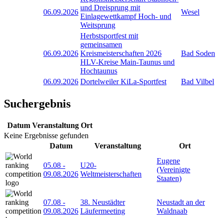
und Dreisprung mit
06.09.2026
Wesel
Einlagewettkampf Hoch- und
Weitsprung
Herbstsportfest mit
gemeinsamen
06.09.2026
Kreismeisterschaften 2026
Bad Soden
HLV-Kreise Main-Taunus und
Hochtaunus
06.09.2026
Dortelweiler KiLa-Sportfest
Bad Vilbel
Suchergebnis
Datum
Veranstaltung
Ort
Keine Ergebnisse gefunden
Datum
Veranstaltung
Ort
Eugene
05.08
-
U20-
(Vereinigte
09.08.2026
Weltmeisterschaften
Staaten)
07.08
-
38. Neustädter
Neustadt an der
09.08.2026
Läufermeeting
Waldnaab