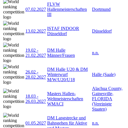
FLVW
07.02.2027
Hallenmeisterschaften
Dortmund
III
ISTAF INDOOR
13.02.2027
Düsseldorf
Düsseldorf
19.02
-
DM Halle
n.n.
21.02.2027
Männer/Frauen
DM Halle U20 & DM
26.02
-
Winterwurf
Halle (Saale)
28.02.2027
M/W/U20/U18
Alachua County,
Masters Hallen-
Gainesville,
18.03
-
Weltmeisterschaften
FLORIDA
26.03.2027
WMACI
(Vereinigte
Staaten)
DM Langstrecke und
01.05.2027
Bahngehen für Aktive
n.n.