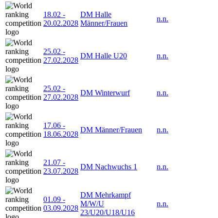
18.02
-
DM Halle
n.n.
20.02.2028
Männer/Frauen
25.02
-
DM Halle U20
n.n.
27.02.2028
25.02
-
DM Winterwurf
n.n.
27.02.2028
17.06
-
DM Männer/Frauen
n.n.
18.06.2028
21.07
-
DM Nachwuchs 1
n.n.
23.07.2028
DM Mehrkampf
01.09
-
M/W/U
n.n.
03.09.2028
23/U20/U18/U16