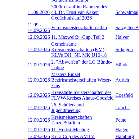
5000m Lauf im Rahmen des
11.09.2026
43. Dr. Ernst van Aaken
Schwalmtal
Gedächtnislauf 2026
11.09
-
Vereinsmeisterschaften 2025
Salzgitter-
14.09.2026
12.09.2026
11. Maxwelt24-Cup, Teil 2
Halver
Gemeinsame
12.09.2026
Kreismeisterschaften (KM)
Sulingen
KLVe DH+NI, MK U10-18
2. "Abwerfen" der LG Bünde-
12.09.2026
Bünde
Löhne
Masters Einzel
12.09.2026
Bezirksmeisterschaften Weser-
Aurich
Ems
Kreisstaffelmeisterschaften des
12.09.2026
Coesfeld
FLVW-Kreises Ahaus-Coesfeld
26. Schüler- und
12.09.2026
Taucha
Jugendmeeting
Kreismeisterschaften
12.09.2026
Peine
Einzel/Staffeln
12.09.2026
11. Herbst-Meeting
Hagen
12.09.2026
KiLa Cup des AMTV
Hamburg