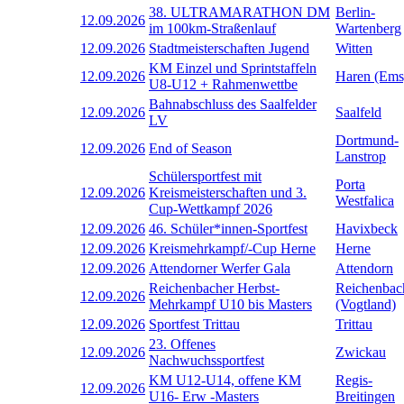
38. ULTRAMARATHON DM
Berlin-
12.09.2026
im 100km-Straßenlauf
Wartenberg
12.09.2026
Stadtmeisterschaften Jugend
Witten
KM Einzel und Sprintstaffeln
12.09.2026
Haren (Ems
U8-U12 + Rahmenwettbe
Bahnabschluss des Saalfelder
12.09.2026
Saalfeld
LV
Dortmund-
12.09.2026
End of Season
Lanstrop
Schülersportfest mit
Porta
12.09.2026
Kreismeisterschaften und 3.
Westfalica
Cup-Wettkampf 2026
12.09.2026
46. Schüler*innen-Sportfest
Havixbeck
12.09.2026
Kreismehrkampf/-Cup Herne
Herne
12.09.2026
Attendorner Werfer Gala
Attendorn
Reichenbacher Herbst-
Reichenbac
12.09.2026
Mehrkampf U10 bis Masters
(Vogtland)
12.09.2026
Sportfest Trittau
Trittau
23. Offenes
12.09.2026
Zwickau
Nachwuchssportfest
KM U12-U14, offene KM
Regis-
12.09.2026
U16- Erw -Masters
Breitingen