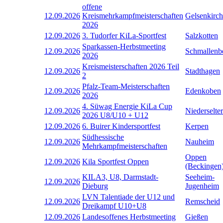
offene
12.09.2026
Kreismehrkampfmeisterschaften
Gelsenkirc
2026
12.09.2026
3. Tudorfer KiLa-Sportfest
Salzkotten
Sparkassen-Herbstmeeting
12.09.2026
Schmallenb
2026
Kreismeisterschaften 2026 Teil
12.09.2026
Stadthagen
2
Pfalz-Team-Meisterschaften
12.09.2026
Edenkoben
2026
4. Süwag Energie KiLa Cup
12.09.2026
Niederselter
2026 U8/U10 + U12
12.09.2026
6. Buirer Kindersportfest
Kerpen
Südhessische
12.09.2026
Nauheim
Mehrkampfmeisterschaften
Oppen
12.09.2026
Kila Sportfest Oppen
(Beckingen
KILA3, U8, Darmstadt-
Seeheim-
12.09.2026
Dieburg
Jugenheim
LVN Talentiade der U12 und
12.09.2026
Remscheid
Dreikampf U10+U8
12.09.2026
Landesoffenes Herbstmeeting
Gießen