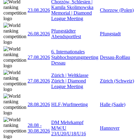
Chorzów, Schlesien |
Kamila Skolimowska
23.08.2026
Chorzow (Polen)
Memorial | Diamond
League Meeting
Pfungstädter
26.08.2026
Pfungstadt
Abendsportfest
6. Internationales
27.08.2026
Stabhochsprungmeeting
Dessau-Roßlau
Dessau
Zürich | Weltklasse
27.08.2026
Zürich | Diamond
Zürich (Schweiz)
League Meeting
28.08.2026
HLF-Wurfmeeting
Halle (Saale)
DM Mehrkampf
28.08
-
M/W/U
Hannover
30.08.2026
23/U20/U18/U16