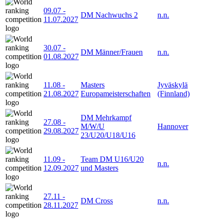
09.07
-
DM Nachwuchs 2
n.n.
11.07.2027
30.07
-
DM Männer/Frauen
n.n.
01.08.2027
11.08
-
Masters
Jyväskylä
21.08.2027
Europameisterschaften
(Finnland)
DM Mehrkampf
27.08
-
M/W/U
Hannover
29.08.2027
23/U20/U18/U16
11.09
-
Team DM U16/U20
n.n.
12.09.2027
und Masters
27.11
-
DM Cross
n.n.
28.11.2027