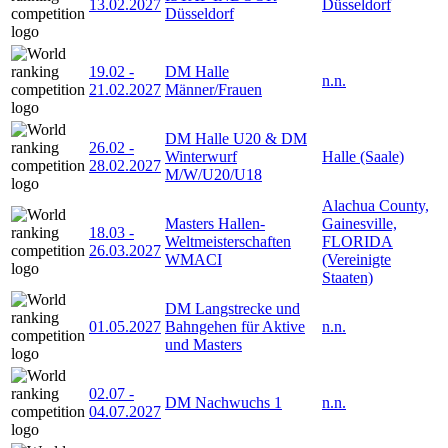
13.02.2027
Düsseldorf
Düsseldorf
19.02
-
DM Halle
n.n.
21.02.2027
Männer/Frauen
DM Halle U20 & DM
26.02
-
Winterwurf
Halle (Saale)
28.02.2027
M/W/U20/U18
Alachua County,
Masters Hallen-
Gainesville,
18.03
-
Weltmeisterschaften
FLORIDA
26.03.2027
WMACI
(Vereinigte
Staaten)
DM Langstrecke und
01.05.2027
Bahngehen für Aktive
n.n.
und Masters
02.07
-
DM Nachwuchs 1
n.n.
04.07.2027