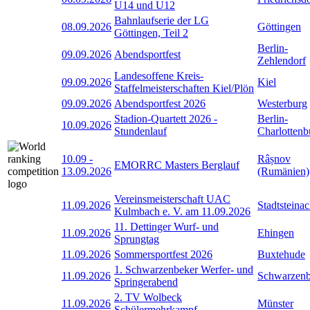
U14 und U12
Bahnlaufserie der LG
08.09.2026
Göttingen
Göttingen, Teil 2
Berlin-
09.09.2026
Abendsportfest
Zehlendorf
Landesoffene Kreis-
09.09.2026
Kiel
Staffelmeisterschaften Kiel/Plön
09.09.2026
Abendsportfest 2026
Westerburg
Stadion-Quartett 2026 -
Berlin-
10.09.2026
Stundenlauf
Charlottenb
10.09
-
Râșnov
EMORRC Masters Berglauf
13.09.2026
(Rumänien)
Vereinsmeisterschaft UAC
11.09.2026
Stadtsteina
Kulmbach e. V. am 11.09.2026
11. Dettinger Wurf- und
11.09.2026
Ehingen
Sprungtag
11.09.2026
Sommersportfest 2026
Buxtehude
1. Schwarzenbeker Werfer- und
11.09.2026
Schwarzen
Springerabend
2. TV Wolbeck
11.09.2026
Münster
Schülermehrkampf