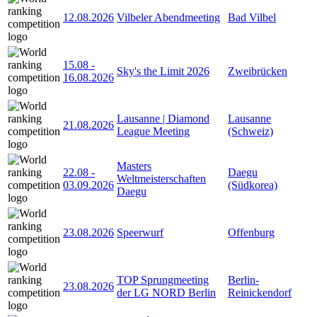
12.08.2026
Vilbeler Abendmeeting
Bad Vilbel
15.08
-
Sky's the Limit 2026
Zweibrücken
16.08.2026
Lausanne | Diamond
Lausanne
21.08.2026
League Meeting
(Schweiz)
Masters
22.08
-
Daegu
Weltmeisterschaften
03.09.2026
(Südkorea)
Daegu
23.08.2026
Speerwurf
Offenburg
TOP Sprungmeeting
Berlin-
23.08.2026
der LG NORD Berlin
Reinickendorf