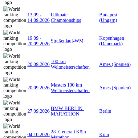
13.09
-
Ultimate
Budapest
14.09.2026
Championships
(Ungarn)
19.09
-
Kopenhagen
Straßenlauf-WM
20.09.2026
(Dänemark)
100 km
20.09.2026
Ames (Spanien)
Weltmeisterschaften
Masters 100 km
20.09.2026
Ames (Spanien)
Weltmeisterschaften
BMW BERLIN-
27.09.2026
Berlin
MARATHON
28. Generali Köln
04.10.2026
Köln
Marathon