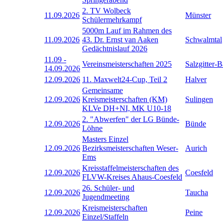
2. TV Wolbeck
11.09.2026
Münster
Schülermehrkampf
5000m Lauf im Rahmen des
11.09.2026
43. Dr. Ernst van Aaken
Schwalmtal
Gedächtnislauf 2026
11.09
-
Vereinsmeisterschaften 2025
Salzgitter-
14.09.2026
12.09.2026
11. Maxwelt24-Cup, Teil 2
Halver
Gemeinsame
12.09.2026
Kreismeisterschaften (KM)
Sulingen
KLVe DH+NI, MK U10-18
2. "Abwerfen" der LG Bünde-
12.09.2026
Bünde
Löhne
Masters Einzel
12.09.2026
Bezirksmeisterschaften Weser-
Aurich
Ems
Kreisstaffelmeisterschaften des
12.09.2026
Coesfeld
FLVW-Kreises Ahaus-Coesfeld
26. Schüler- und
12.09.2026
Taucha
Jugendmeeting
Kreismeisterschaften
12.09.2026
Peine
Einzel/Staffeln