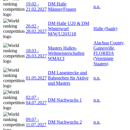
19.02
-
DM Halle
n.n.
21.02.2027
Männer/Frauen
DM Halle U20 & DM
26.02
-
Winterwurf
Halle (Saale)
28.02.2027
M/W/U20/U18
Alachua County,
Masters Hallen-
Gainesville,
18.03
-
Weltmeisterschaften
FLORIDA
26.03.2027
WMACI
(Vereinigte
Staaten)
DM Langstrecke und
01.05.2027
Bahngehen für Aktive
n.n.
und Masters
02.07
-
DM Nachwuchs 1
n.n.
04.07.2027
09.07
-
DM Nachwuchs 2
n.n.
11.07.2027