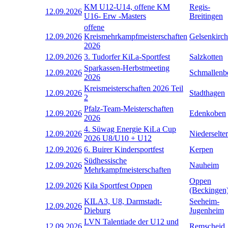
KM U12-U14, offene KM
Regis-
12.09.2026
U16- Erw -Masters
Breitingen
offene
12.09.2026
Kreismehrkampfmeisterschaften
Gelsenkirc
2026
12.09.2026
3. Tudorfer KiLa-Sportfest
Salzkotten
Sparkassen-Herbstmeeting
12.09.2026
Schmallenb
2026
Kreismeisterschaften 2026 Teil
12.09.2026
Stadthagen
2
Pfalz-Team-Meisterschaften
12.09.2026
Edenkoben
2026
4. Süwag Energie KiLa Cup
12.09.2026
Niederselter
2026 U8/U10 + U12
12.09.2026
6. Buirer Kindersportfest
Kerpen
Südhessische
12.09.2026
Nauheim
Mehrkampfmeisterschaften
Oppen
12.09.2026
Kila Sportfest Oppen
(Beckingen
KILA3, U8, Darmstadt-
Seeheim-
12.09.2026
Dieburg
Jugenheim
LVN Talentiade der U12 und
12.09.2026
Remscheid