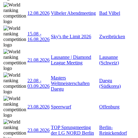
12.08.2026
Vilbeler Abendmeeting
Bad Vilbel
15.08
-
Sky's the Limit 2026
Zweibrücken
16.08.2026
Lausanne | Diamond
Lausanne
21.08.2026
League Meeting
(Schweiz)
Masters
22.08
-
Daegu
Weltmeisterschaften
03.09.2026
(Südkorea)
Daegu
23.08.2026
Speerwurf
Offenburg
TOP Sprungmeeting
Berlin-
23.08.2026
der LG NORD Berlin
Reinickendorf