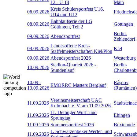
12 - U 14
Main
Kreis Schülersportfets U16,
06.09.2026
Friedrichsd
U14 und U12
Bahnlaufserie der LG
08.09.2026
Göttingen
Göttingen, Teil 2
Berlin-
09.09.2026
Abendsportfest
Zehlendorf
Landesoffene Kreis-
09.09.2026
Kiel
Staffelmeisterschaften Kiel/Plön
09.09.2026
Abendsportfest 2026
Westerburg
Stadion-Quartett 2026 -
Berlin-
10.09.2026
Stundenlauf
Charlottenb
10.09
-
Râșnov
EMORRC Masters Berglauf
13.09.2026
(Rumänien)
Vereinsmeisterschaft UAC
11.09.2026
Stadtsteina
Kulmbach e. V. am 11.09.2026
11. Dettinger Wurf- und
11.09.2026
Ehingen
Sprungtag
11.09.2026
Sommersportfest 2026
Buxtehude
1. Schwarzenbeker Werfer- und
11.09.2026
Schwarzen
Springerabend