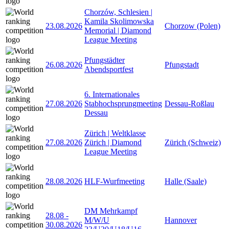
Chorzów, Schlesien |
Kamila Skolimowska
23.08.2026
Chorzow (Polen)
Memorial | Diamond
League Meeting
Pfungstädter
26.08.2026
Pfungstadt
Abendsportfest
6. Internationales
27.08.2026
Stabhochsprungmeeting
Dessau-Roßlau
Dessau
Zürich | Weltklasse
27.08.2026
Zürich | Diamond
Zürich (Schweiz)
League Meeting
28.08.2026
HLF-Wurfmeeting
Halle (Saale)
DM Mehrkampf
28.08
-
M/W/U
Hannover
30.08.2026