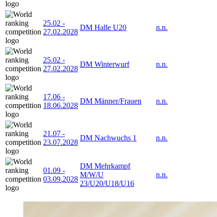
25.02
-
DM Halle U20
n.n.
27.02.2028
25.02
-
DM Winterwurf
n.n.
27.02.2028
17.06
-
DM Männer/Frauen
n.n.
18.06.2028
21.07
-
DM Nachwuchs 1
n.n.
23.07.2028
DM Mehrkampf
01.09
-
M/W/U
n.n.
03.09.2028
23/U20/U18/U16