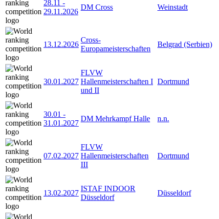
28.11
-
DM Cross
Weinstadt
29.11.2026
Cross-
13.12.2026
Belgrad (Serbien)
Europameisterschaften
FLVW
30.01.2027
Hallenmeisterschaften I
Dortmund
und II
30.01
-
DM Mehrkampf Halle
n.n.
31.01.2027
FLVW
07.02.2027
Hallenmeisterschaften
Dortmund
III
ISTAF INDOOR
13.02.2027
Düsseldorf
Düsseldorf