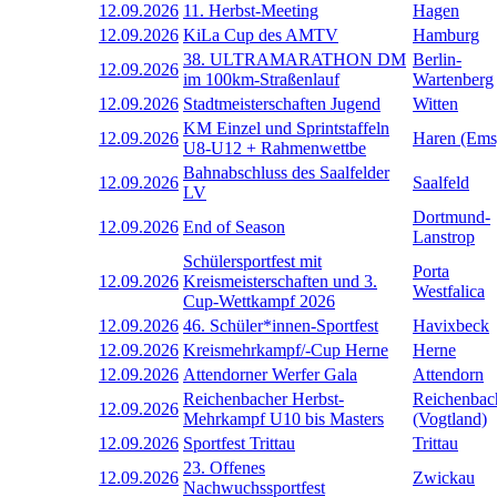
12.09.2026
11. Herbst-Meeting
Hagen
12.09.2026
KiLa Cup des AMTV
Hamburg
38. ULTRAMARATHON DM
Berlin-
12.09.2026
im 100km-Straßenlauf
Wartenberg
12.09.2026
Stadtmeisterschaften Jugend
Witten
KM Einzel und Sprintstaffeln
12.09.2026
Haren (Ems
U8-U12 + Rahmenwettbe
Bahnabschluss des Saalfelder
12.09.2026
Saalfeld
LV
Dortmund-
12.09.2026
End of Season
Lanstrop
Schülersportfest mit
Porta
12.09.2026
Kreismeisterschaften und 3.
Westfalica
Cup-Wettkampf 2026
12.09.2026
46. Schüler*innen-Sportfest
Havixbeck
12.09.2026
Kreismehrkampf/-Cup Herne
Herne
12.09.2026
Attendorner Werfer Gala
Attendorn
Reichenbacher Herbst-
Reichenbac
12.09.2026
Mehrkampf U10 bis Masters
(Vogtland)
12.09.2026
Sportfest Trittau
Trittau
23. Offenes
12.09.2026
Zwickau
Nachwuchssportfest