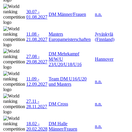
30.07
-
DM Männer/Frauen
n.n.
01.08.2027
11.08
-
Masters
Jyväskylä
21.08.2027
Europameisterschaften
(Finnland)
DM Mehrkampf
27.08
-
M/W/U
Hannover
29.08.2027
23/U20/U18/U16
11.09
-
Team DM U16/U20
n.n.
12.09.2027
und Masters
27.11
-
DM Cross
n.n.
28.11.2027
18.02
-
DM Halle
n.n.
20.02.2028
Männer/Frauen