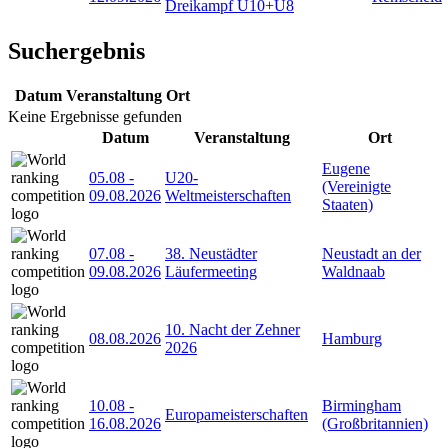
Dreikampf U10+U8
Suchergebnis
Datum
Veranstaltung
Ort
Keine Ergebnisse gefunden
Datum
Veranstaltung
Ort
Eugene
05.08
-
U20-
(Vereinigte
09.08.2026
Weltmeisterschaften
Staaten)
07.08
-
38. Neustädter
Neustadt an der
09.08.2026
Läufermeeting
Waldnaab
10. Nacht der Zehner
08.08.2026
Hamburg
2026
10.08
-
Birmingham
Europameisterschaften
16.08.2026
(Großbritannien)