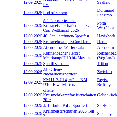
12.09.2026
Saalfeld
LV
Dortmund-
12.09.2026
End of Season
Lanstrop
Schülersportfest mit
Porta
12.09.2026
Kreismeisterschaften und 3.
Westfalica
Cup-Wettkampf 2026
12.09.2026
46. Schüler*innen-Sportfest
Havixbeck
12.09.2026
Kreismehrkampf/-Cup Herne
Herne
12.09.2026
Attendorner Werfer Gala
Attendorn
Reichenbacher Herbst-
Reichenbac
12.09.2026
Mehrkampf U10 bis Masters
(Vogtland)
12.09.2026
Sportfest Trittau
Trittau
23. Offenes
12.09.2026
Zwickau
Nachwuchssportfest
KM U12-U14, offene KM
Regis-
12.09.2026
U16- Erw -Masters
Breitingen
offene
12.09.2026
Kreismehrkampfmeisterschaften
Gelsenkirc
2026
12.09.2026
3. Tudorfer KiLa-Sportfest
Salzkotten
Kreismeisterschaften 2026 Teil
12.09.2026
Stadthagen
2