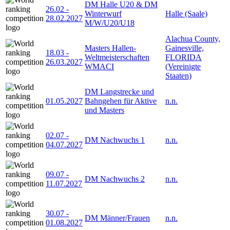
DM Halle U20 & DM
26.02
-
Winterwurf
Halle (Saale)
28.02.2027
M/W/U20/U18
Alachua County,
Masters Hallen-
Gainesville,
18.03
-
Weltmeisterschaften
FLORIDA
26.03.2027
WMACI
(Vereinigte
Staaten)
DM Langstrecke und
01.05.2027
Bahngehen für Aktive
n.n.
und Masters
02.07
-
DM Nachwuchs 1
n.n.
04.07.2027
09.07
-
DM Nachwuchs 2
n.n.
11.07.2027
30.07
-
DM Männer/Frauen
n.n.
01.08.2027