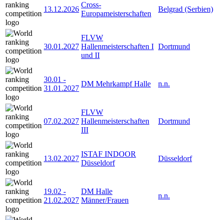
Cross-
13.12.2026
Belgrad (Serbien)
Europameisterschaften
FLVW
30.01.2027
Hallenmeisterschaften I
Dortmund
und II
30.01
-
DM Mehrkampf Halle
n.n.
31.01.2027
FLVW
07.02.2027
Hallenmeisterschaften
Dortmund
III
ISTAF INDOOR
13.02.2027
Düsseldorf
Düsseldorf
19.02
-
DM Halle
n.n.
21.02.2027
Männer/Frauen