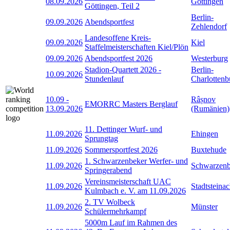
08.09.2026
Göttingen
Göttingen, Teil 2
Berlin-
09.09.2026
Abendsportfest
Zehlendorf
Landesoffene Kreis-
09.09.2026
Kiel
Staffelmeisterschaften Kiel/Plön
09.09.2026
Abendsportfest 2026
Westerburg
Stadion-Quartett 2026 -
Berlin-
10.09.2026
Stundenlauf
Charlottenb
10.09
-
Râșnov
EMORRC Masters Berglauf
13.09.2026
(Rumänien)
11. Dettinger Wurf- und
11.09.2026
Ehingen
Sprungtag
11.09.2026
Sommersportfest 2026
Buxtehude
1. Schwarzenbeker Werfer- und
11.09.2026
Schwarzen
Springerabend
Vereinsmeisterschaft UAC
11.09.2026
Stadtsteina
Kulmbach e. V. am 11.09.2026
2. TV Wolbeck
11.09.2026
Münster
Schülermehrkampf
5000m Lauf im Rahmen des