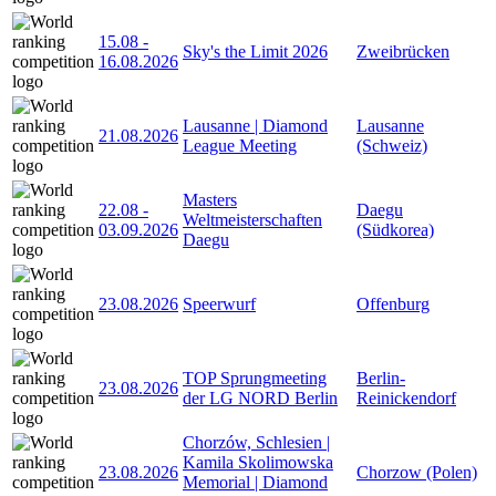
15.08
-
Sky's the Limit 2026
Zweibrücken
16.08.2026
Lausanne | Diamond
Lausanne
21.08.2026
League Meeting
(Schweiz)
Masters
22.08
-
Daegu
Weltmeisterschaften
03.09.2026
(Südkorea)
Daegu
23.08.2026
Speerwurf
Offenburg
TOP Sprungmeeting
Berlin-
23.08.2026
der LG NORD Berlin
Reinickendorf
Chorzów, Schlesien |
Kamila Skolimowska
23.08.2026
Chorzow (Polen)
Memorial | Diamond