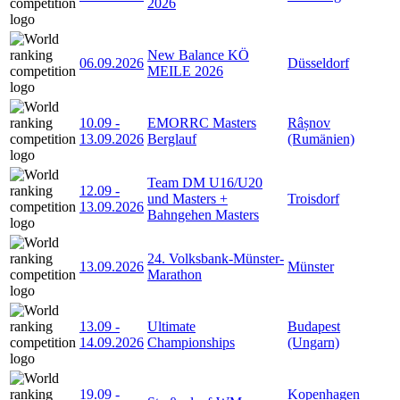
2026
New Balance KÖ
06.09.2026
Düsseldorf
MEILE 2026
10.09
-
EMORRC Masters
Râșnov
13.09.2026
Berglauf
(Rumänien)
Team DM U16/U20
12.09
-
und Masters +
Troisdorf
13.09.2026
Bahngehen Masters
24. Volksbank-Münster-
13.09.2026
Münster
Marathon
13.09
-
Ultimate
Budapest
14.09.2026
Championships
(Ungarn)
19.09
-
Kopenhagen