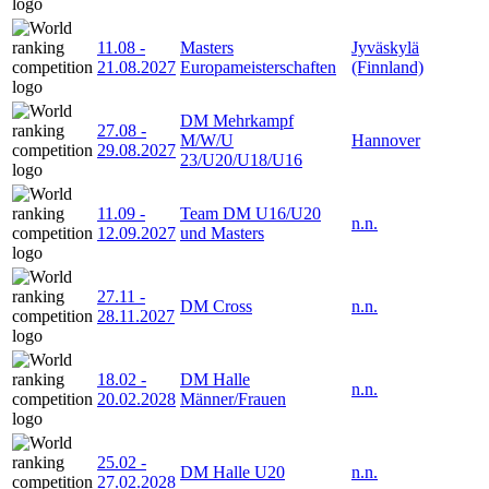
11.08
-
Masters
Jyväskylä
21.08.2027
Europameisterschaften
(Finnland)
DM Mehrkampf
27.08
-
M/W/U
Hannover
29.08.2027
23/U20/U18/U16
11.09
-
Team DM U16/U20
n.n.
12.09.2027
und Masters
27.11
-
DM Cross
n.n.
28.11.2027
18.02
-
DM Halle
n.n.
20.02.2028
Männer/Frauen
25.02
-
DM Halle U20
n.n.
27.02.2028