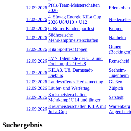
Pfalz-Team-Meisterschaften
12.09.2026
Edenkoben
2026
4. Süwag Energie KiLa Cup
12.09.2026
Niederselter
2026 U8/U10 + U12
12.09.2026
6. Buirer Kindersportfest
Kerpen
Südhessische
12.09.2026
Nauheim
Mehrkampfmeisterschaften
Oppen
12.09.2026
Kila Sportfest Oppen
(Beckingen
LVN Talentiade der U12 und
12.09.2026
Remscheid
Dreikampf U10+U8
KILA3, U8, Darmstadt-
Seeheim-
12.09.2026
Dieburg
Jugenheim
12.09.2026
Landesoffenes Herbstmeeting
Gießen
12.09.2026
Läufer- und Werfertag
Zülpich
Kreismeisterschaften
12.09.2026
Sarstedt
Mehrkampf U14 und jünger
Kreismeisterschaften KILA mit
Wartenberg
12.09.2026
JuLa-Cup
Angersbach
Suchergebnis