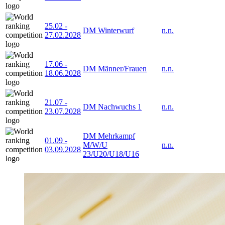
25.02
-
DM Winterwurf
n.n.
27.02.2028
17.06
-
DM Männer/Frauen
n.n.
18.06.2028
21.07
-
DM Nachwuchs 1
n.n.
23.07.2028
DM Mehrkampf
01.09
-
M/W/U
n.n.
03.09.2028
23/U20/U18/U16