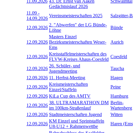
11.09.2026
43. Dr. Ernst van Aaken
Schwalmtal
Gedächtnislauf 2026
11.09
-
Vereinsmeisterschaften 2025
Salzgitter-
14.09.2026
2. "Abwerfen" der LG Bünde-
12.09.2026
Bünde
Löhne
Masters Einzel
12.09.2026
Bezirksmeisterschaften Weser-
Aurich
Ems
Kreisstaffelmeisterschaften des
12.09.2026
Coesfeld
FLVW-Kreises Ahaus-Coesfeld
26. Schüler- und
12.09.2026
Taucha
Jugendmeeting
12.09.2026
11. Herbst-Meeting
Hagen
Kreismeisterschaften
12.09.2026
Peine
Einzel/Staffeln
12.09.2026
KiLa Cup des AMTV
Hamburg
38. ULTRAMARATHON DM
Berlin-
12.09.2026
im 100km-Straßenlauf
Wartenberg
12.09.2026
Stadtmeisterschaften Jugend
Witten
KM Einzel und Sprintstaffeln
12.09.2026
Haren (Ems
U8-U12 + Rahmenwettbe
Bahnabschluss des Saalfelder