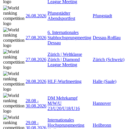
League Meeting
Pfungstädter
26.08.2026
Pfungstadt
Abendsportfest
6. Internationales
27.08.2026
Stabhochsprungmeeting
Dessau-Roßlau
Dessau
Zürich | Weltklasse
27.08.2026
Zürich | Diamond
Zürich (Schweiz)
League Meeting
28.08.2026
HLF-Wurfmeeting
Halle (Saale)
DM Mehrkampf
28.08
-
M/W/U
Hannover
30.08.2026
23/U20/U18/U16
Internationales
29.08
-
Hochsprungmeeting
Heilbronn
30.08.2026