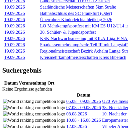
19.09.2026
Landesmeisterschaft U10 / U12 Einzel
19.09.2026
Saarländische Meisterschaften 5km Straße
19.09.2026
Bahnabschluss des SC Frankfurt (Oder)
19.09.2026
Überruhrer Kinderleichtathletiktag 2026
19.09.2026
LO Mehrkampfsportfest mit KM ES U12-U14 i
19.09.2026
30. Schüler- & Jugendsportfest
19.09.2026
KSK Nachwuchsmeeting mit KILA-Liga-FINALE
19.09.2026
Sparkassenmehrkampfserie Teil III mit Langstaff
19.09.2026
Regionalmeisterschaft Bezirk Achalm Lange Str
19.09.2026
Kreismehrkampfmeisterschaften Kreis Biberach
Suchergebnis
Datum
Veranstaltung
Ort
Keine Ergebnisse gefunden
Datum
05.08
-
09.08.2026
U20-Weltmeist
07.08
-
09.08.2026
38. Neustädte
08.08.2026
10. Nacht der
10.08
-
16.08.2026
Europameister
12.08.2026
Vilbeler Aben