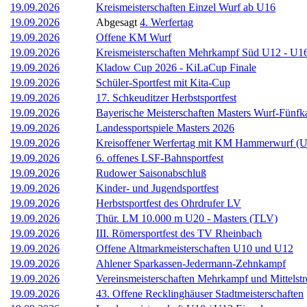
19.09.2026
Kreismeisterschaften Einzel Wurf ab U16
19.09.2026
Abgesagt
4. Werfertag
19.09.2026
Offene KM Wurf
19.09.2026
Kreismeisterschaften Mehrkampf Süd U12 - U1
19.09.2026
Kladow Cup 2026 - KiLaCup Finale
19.09.2026
Schüler-Sportfest mit Kita-Cup
19.09.2026
17. Schkeuditzer Herbstsportfest
19.09.2026
Bayerische Meisterschaften Masters Wurf-Fünf
19.09.2026
Landessportspiele Masters 2026
19.09.2026
Kreisoffener Werfertag mit KM Hammerwurf (
19.09.2026
6. offenes LSF-Bahnsportfest
19.09.2026
Rudower Saisonabschluß
19.09.2026
Kinder- und Jugendsportfest
19.09.2026
Herbstsportfest des Ohrdrufer LV
19.09.2026
Thür. LM 10.000 m U20 - Masters (TLV)
19.09.2026
III. Römersportfest des TV Rheinbach
19.09.2026
Offene Altmarkmeisterschaften U10 und U12
19.09.2026
Ahlener Sparkassen-Jedermann-Zehnkampf
19.09.2026
Vereinsmeisterschaften Mehrkampf und Mittelst
19.09.2026
43. Offene Recklinghäuser Stadtmeisterschaften