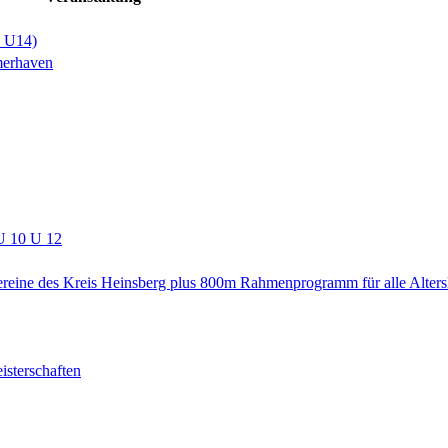
+ U14)
merhaven
U 10 U 12
ereine des Kreis Heinsberg plus 800m Rahmenprogramm für alle Alters
isterschaften