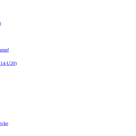
6
kampf
U14-U20)
recke