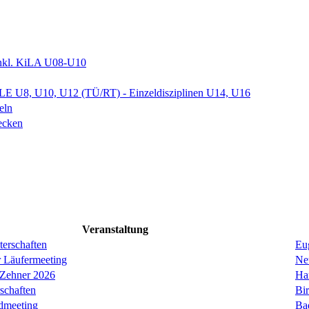
nkl. KiLA U08-U10
 U8, U10, U12 (TÜ/RT) - Einzeldisziplinen U14, U16
eln
ecken
Veranstaltung
erschaften
Eug
r Läufermeeting
Ne
 Zehner 2026
Ha
schaften
Bi
dmeeting
Ba