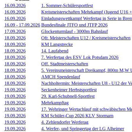
16.09.2026
1. Sommer-Schülersportfest
16.09.2026
Kreismeisterschaften Mehrkampf (Jugend U16 
16.09.2026
Einladungswettkampf Werfertag in Serie in Bre
16.09
-
17.09.2026
Bundesfinale JTFO und JTFP 2026
17.09.2026
Glockenturmlauf - 3000m Bahnlauf
18.09.2026
Ofr. Meisterschaften U12 / Kreismeisterschaften
18.09.2026
KM Langstrecke
18.09.2026
14. Laufabend
18.09.2026
7. Werfertag des ESV Lok Potsdam 2026
18.09.2026
Off. Stadtmeisterschaften
18.09.2026
5. Vereinsmeisterschaft Dreikampf, 800m M,W 
18.09.2026
AMCH Spendenlauf
18.09.2026
Nachholtermin: Meisterschaften U8 - U12 der V
19.09.2026
Seckenheimer Herbstsportfest
19.09.2026
29. Karl-Schubnell-Sportfest
19.09.2026
Mehrkampftag
19.09.2026
17. Wehringer Wertachlauf mit schwäbischen Me
19.09.2026
KM Schüler-Cup 2026 KLV Stormarn
19.09.2026
4. Zehlendorfer Werferag
19.09.2026
4. Werfer- und Springertag der LG Alheimer