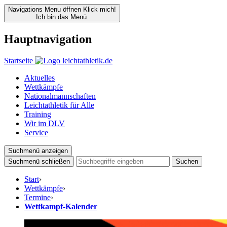
Navigations Menu öffnen
Klick mich!
Ich bin das Menü.
Hauptnavigation
Startseite
Aktuelles
Wettkämpfe
Nationalmannschaften
Leichtathletik für Alle
Training
Wir im DLV
Service
Suchmenü anzeigen
Suchmenü schließen
Suchen
Start
›
Wettkämpfe
›
Termine
›
Wettkampf-Kalender