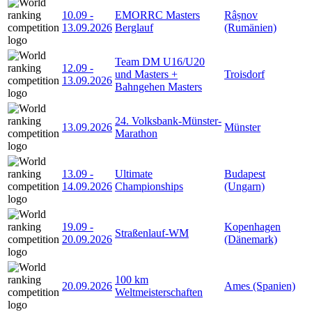
10.09
-
EMORRC Masters
Râșnov
13.09.2026
Berglauf
(Rumänien)
Team DM U16/U20
12.09
-
und Masters +
Troisdorf
13.09.2026
Bahngehen Masters
24. Volksbank-Münster-
13.09.2026
Münster
Marathon
13.09
-
Ultimate
Budapest
14.09.2026
Championships
(Ungarn)
19.09
-
Kopenhagen
Straßenlauf-WM
20.09.2026
(Dänemark)
100 km
20.09.2026
Ames (Spanien)
Weltmeisterschaften