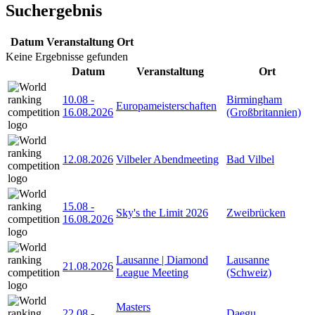
Suchergebnis
Datum
Veranstaltung
Ort
Keine Ergebnisse gefunden
Datum
Veranstaltung
Ort
10.08
-
Birmingham
Europameisterschaften
16.08.2026
(Großbritannien)
12.08.2026
Vilbeler Abendmeeting
Bad Vilbel
15.08
-
Sky's the Limit 2026
Zweibrücken
16.08.2026
Lausanne | Diamond
Lausanne
21.08.2026
League Meeting
(Schweiz)
Masters
22.08
-
Daegu