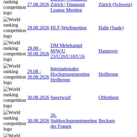
27.08.2026
Zürich | Diamond
Zürich (Schweiz)
League Meeting
28.08.2026
HLF-Wurfmeeting
Halle (Saale)
DM Mehrkampf
28.08
-
M/W/U
Hannover
30.08.2026
23/U20/U18/U16
Internationales
29.08
-
Hochsprungmeeting
Heilbronn
30.08.2026
Heilbronn
30.08.2026
Speerwurf
Offenburg
26.
30.08.2026
Stabhochsprungmeeting
Beckum
der Frauen