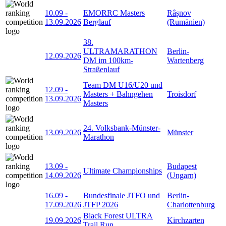
10.09
-
EMORRC Masters
Râșnov
13.09.2026
Berglauf
(Rumänien)
38.
ULTRAMARATHON
Berlin-
12.09.2026
DM im 100km-
Wartenberg
Straßenlauf
Team DM U16/U20 und
12.09
-
Masters + Bahngehen
Troisdorf
13.09.2026
Masters
24. Volksbank-Münster-
13.09.2026
Münster
Marathon
13.09
-
Budapest
Ultimate Championships
14.09.2026
(Ungarn)
16.09
-
Bundesfinale JTFO und
Berlin-
17.09.2026
JTFP 2026
Charlottenburg
Black Forest ULTRA
19.09.2026
Kirchzarten
Trail Run