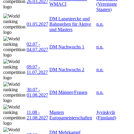
26.03.2027
WMACI
(Vereinigte
Staaten)
DM Langstrecke und
01.05.2027
Bahngehen für Aktive
n.n.
und Masters
02.07
-
DM Nachwuchs 1
n.n.
04.07.2027
09.07
-
DM Nachwuchs 2
n.n.
11.07.2027
30.07
-
DM Männer/Frauen
n.n.
01.08.2027
11.08
-
Masters
Jyväskylä
21.08.2027
Europameisterschaften
(Finnland)
DM Mehrkampf