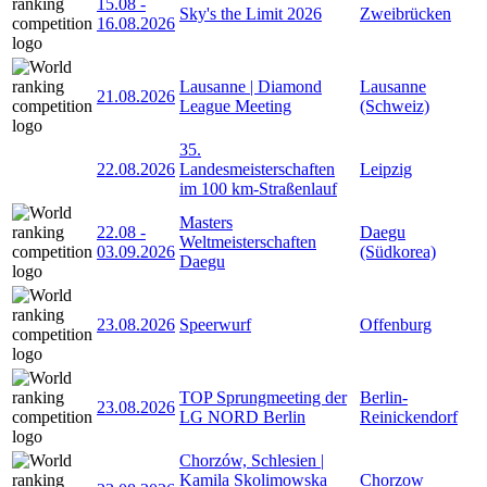
15.08
-
Sky's the Limit 2026
Zweibrücken
16.08.2026
Lausanne | Diamond
Lausanne
21.08.2026
League Meeting
(Schweiz)
35.
22.08.2026
Landesmeisterschaften
Leipzig
im 100 km-Straßenlauf
Masters
22.08
-
Daegu
Weltmeisterschaften
03.09.2026
(Südkorea)
Daegu
23.08.2026
Speerwurf
Offenburg
TOP Sprungmeeting der
Berlin-
23.08.2026
LG NORD Berlin
Reinickendorf
Chorzów, Schlesien |
Kamila Skolimowska
Chorzow