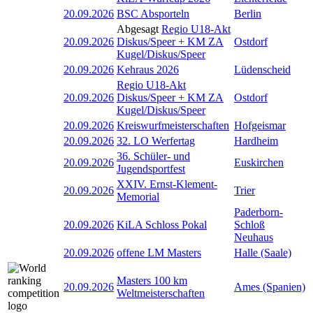
20.09.2026
BSC Absporteln
Berlin
Abgesagt
Regio U18-Akt
20.09.2026
Diskus/Speer + KM ZA
Ostdorf
Kugel/Diskus/Speer
20.09.2026
Kehraus 2026
Lüdenscheid
Regio U18-Akt
20.09.2026
Diskus/Speer + KM ZA
Ostdorf
Kugel/Diskus/Speer
20.09.2026
Kreiswurfmeisterschaften
Hofgeismar
20.09.2026
32. LO Werfertag
Hardheim
36. Schüler- und
20.09.2026
Euskirchen
Jugendsportfest
XXIV. Ernst-Klement-
20.09.2026
Trier
Memorial
Paderborn-
20.09.2026
KiLA Schloss Pokal
Schloß
Neuhaus
20.09.2026
offene LM Masters
Halle (Saale)
Masters 100 km
20.09.2026
Ames (Spanien)
Weltmeisterschaften