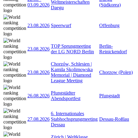
Weltmeisterschaften
03.09.2026
(Südkorea)
Daegu
23.08.2026
Speerwurf
Offenburg
TOP Sprungmeeting
Berlin-
23.08.2026
der LG NORD Berlin
Reinickendorf
Chorzów, Schlesien |
Kamila Skolimowska
23.08.2026
Chorzow (Polen)
Memorial | Diamond
League Meeting
Pfungstädter
26.08.2026
Pfungstadt
Abendsportfest
6. Internationales
27.08.2026
Stabhochsprungmeeting
Dessau-Roßlau
Dessau
Zürich | Weltklasse