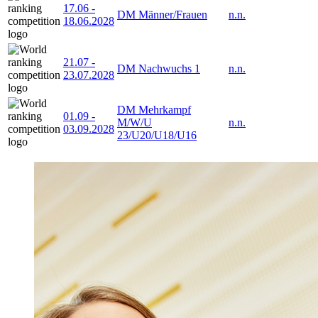
17.06
-
DM Männer/Frauen
n.n.
18.06.2028
21.07
-
DM Nachwuchs 1
n.n.
23.07.2028
DM Mehrkampf
01.09
-
M/W/U
n.n.
03.09.2028
23/U20/U18/U16