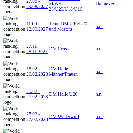
27.08
-
M/W/U
Hannover
29.08.2027
23/U20/U18/U16
11.09
-
Team DM U16/U20
n.n.
12.09.2027
und Masters
27.11
-
DM Cross
n.n.
28.11.2027
18.02
-
DM Halle
n.n.
20.02.2028
Männer/Frauen
25.02
-
DM Halle U20
n.n.
27.02.2028
25.02
-
DM Winterwurf
n.n.
27.02.2028