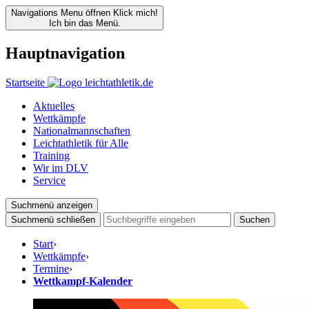
Navigations Menu öffnen
Klick mich!
Ich bin das Menü.
Hauptnavigation
Startseite
Aktuelles
Wettkämpfe
Nationalmannschaften
Leichtathletik für Alle
Training
Wir im DLV
Service
Suchmenü anzeigen
Suchmenü schließen
Suchen
Start
›
Wettkämpfe
›
Termine
›
Wettkampf-Kalender