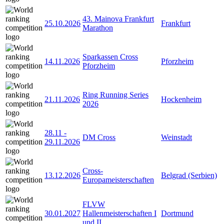
43. Mainova Frankfurt
25.10.2026
Frankfurt
Marathon
Sparkassen Cross
14.11.2026
Pforzheim
Pforzheim
Ring Running Series
21.11.2026
Hockenheim
2026
28.11
-
DM Cross
Weinstadt
29.11.2026
Cross-
13.12.2026
Belgrad (Serbien)
Europameisterschaften
FLVW
30.01.2027
Hallenmeisterschaften I
Dortmund
und II