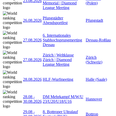
23.08.2026
Memorial | Diamond
(Polen)
League Meeting
Pfungstädter
26.08.2026
Pfungstadt
Abendsportfest
6. Internationales
27.08.2026
Stabhochsprungmeeting
Dessau-Roßlau
Dessau
Zürich | Weltklasse
Zürich
27.08.2026
Zürich | Diamond
(Schweiz)
League Meeting
28.08.2026
HLF-Wurfmeeting
Halle (Saale)
28.08
-
DM Mehrkampf M/W/U
Hannover
30.08.2026
23/U20/U18/U16
29.08
-
8. Bottroper Ultralauf
Bottrop