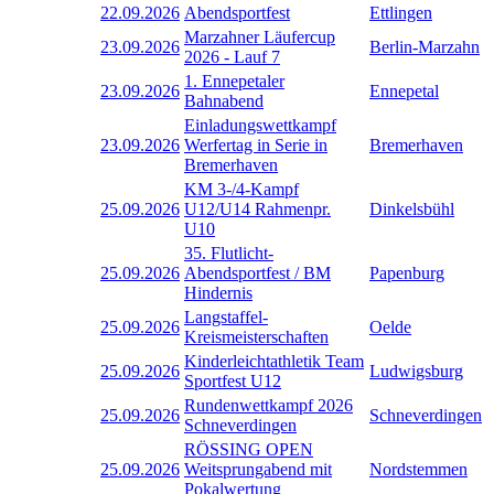
22.09.2026
Abendsportfest
Ettlingen
Marzahner Läufercup
23.09.2026
Berlin-Marzahn
2026 - Lauf 7
1. Ennepetaler
23.09.2026
Ennepetal
Bahnabend
Einladungswettkampf
23.09.2026
Werfertag in Serie in
Bremerhaven
Bremerhaven
KM 3-/4-Kampf
25.09.2026
U12/U14 Rahmenpr.
Dinkelsbühl
U10
35. Flutlicht-
25.09.2026
Abendsportfest / BM
Papenburg
Hindernis
Langstaffel-
25.09.2026
Oelde
Kreismeisterschaften
Kinderleichtathletik Team
25.09.2026
Ludwigsburg
Sportfest U12
Rundenwettkampf 2026
25.09.2026
Schneverdingen
Schneverdingen
RÖSSING OPEN
25.09.2026
Weitsprungabend mit
Nordstemmen
Pokalwertung