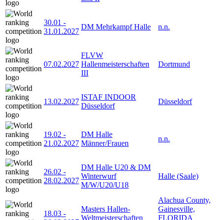
30.01
-
DM Mehrkampf Halle
n.n.
31.01.2027
FLVW
07.02.2027
Hallenmeisterschaften
Dortmund
III
ISTAF INDOOR
13.02.2027
Düsseldorf
Düsseldorf
19.02
-
DM Halle
n.n.
21.02.2027
Männer/Frauen
DM Halle U20 & DM
26.02
-
Winterwurf
Halle (Saale)
28.02.2027
M/W/U20/U18
Alachua County,
Masters Hallen-
Gainesville,
18.03
-
Weltmeisterschaften
FLORIDA