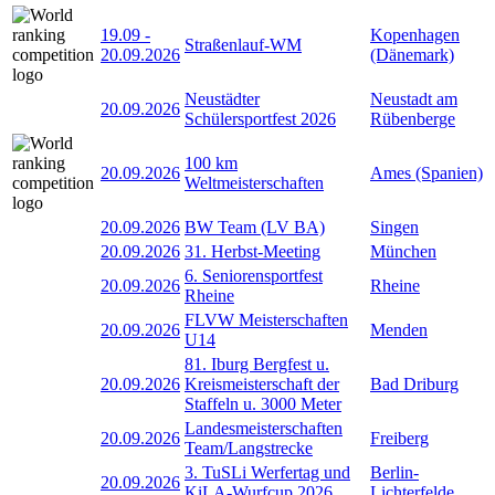
19.09
-
Kopenhagen
Straßenlauf-WM
20.09.2026
(Dänemark)
Neustädter
Neustadt am
20.09.2026
Schülersportfest 2026
Rübenberge
100 km
20.09.2026
Ames (Spanien)
Weltmeisterschaften
20.09.2026
BW Team (LV BA)
Singen
20.09.2026
31. Herbst-Meeting
München
6. Seniorensportfest
20.09.2026
Rheine
Rheine
FLVW Meisterschaften
20.09.2026
Menden
U14
81. Iburg Bergfest u.
20.09.2026
Kreismeisterschaft der
Bad Driburg
Staffeln u. 3000 Meter
Landesmeisterschaften
20.09.2026
Freiberg
Team/Langstrecke
3. TuSLi Werfertag und
Berlin-
20.09.2026
KiLA-Wurfcup 2026
Lichterfelde