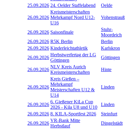
25.09.2026
24. Oelder Staffelabend
Oelde
Kreismeisterschaften
26.09.2026
Mehrkampf Nord U12-
Vohenstrauß
U16
Stuhr-
26.09.2026
Saisonfinale
Moordeich
26.09.2026
R5K Berlin
Berlin
26.09.2026
Kinderleichtathletik
Karlskron
Herbstwerfertag der LG
26.09.2026
Göttingen
Göttingen
NLV Kreis Aurich
26.09.2026
Hinte
Kreismeisterschaften
Kreis Gießen –
Mehrkampf
26.09.2026
Linden
Meisterschaften U12 &
U14
6. Gießener KiLa Cup
26.09.2026
Linden
2026 - Kila U8 und U10
26.09.2026
8. KILA-Sportfest 2026
Steinfurt
VR-Bank Mitte
26.09.2026
Dingelstädt
Herbstlauf