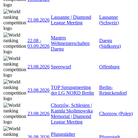
Lausanne | Diamond
Lausanne
21.08.2026
League Meeting
(Schweiz)
Masters
22.08
-
Daegu
Weltmeisterschaften
03.09.2026
(Südkorea)
Daegu
23.08.2026
Speerwurf
Offenburg
TOP Sprungmeeting
Berlin-
23.08.2026
der LG NORD Berlin
Reinickendorf
Chorzów, Schlesien |
Kamila Skolimowska
23.08.2026
Chorzow (Polen)
Memorial | Diamond
League Meeting
Pfungstädter
26.08.2026
Pfungstadt