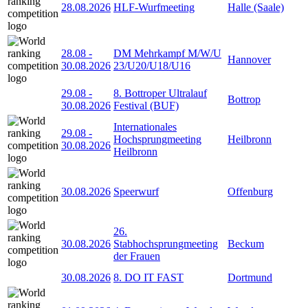
28.08.2026
HLF-Wurfmeeting
Halle (Saale)
28.08
-
DM Mehrkampf M/W/U
Hannover
30.08.2026
23/U20/U18/U16
29.08
-
8. Bottroper Ultralauf
Bottrop
30.08.2026
Festival (BUF)
Internationales
29.08
-
Hochsprungmeeting
Heilbronn
30.08.2026
Heilbronn
30.08.2026
Speerwurf
Offenburg
26.
30.08.2026
Stabhochsprungmeeting
Beckum
der Frauen
30.08.2026
8. DO IT FAST
Dortmund