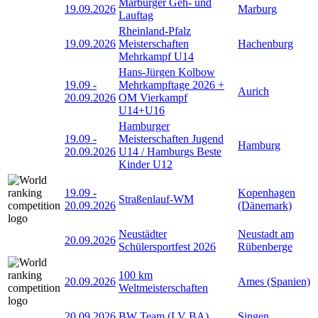
Marburger Geh- und
19.09.2026
Marburg
Lauftag
Rheinland-Pfalz
19.09.2026
Meisterschaften
Hachenburg
Mehrkampf U14
Hans-Jürgen Kolbow
19.09
-
Mehrkampftage 2026 +
Aurich
20.09.2026
OM Vierkampf
U14+U16
Hamburger
19.09
-
Meisterschaften Jugend
Hamburg
20.09.2026
U14 / Hamburgs Beste
Kinder U12
19.09
-
Kopenhagen
Straßenlauf-WM
20.09.2026
(Dänemark)
Neustädter
Neustadt am
20.09.2026
Schülersportfest 2026
Rübenberge
100 km
20.09.2026
Ames (Spanien)
Weltmeisterschaften
20.09.2026
BW Team (LV BA)
Singen