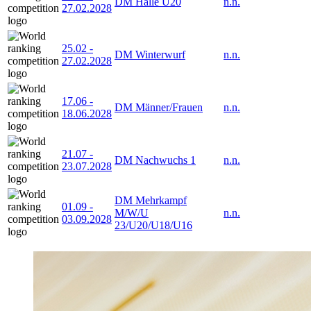
DM Halle U20
n.n.
27.02.2028
25.02
-
DM Winterwurf
n.n.
27.02.2028
17.06
-
DM Männer/Frauen
n.n.
18.06.2028
21.07
-
DM Nachwuchs 1
n.n.
23.07.2028
DM Mehrkampf
01.09
-
M/W/U
n.n.
03.09.2028
23/U20/U18/U16