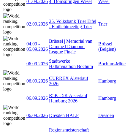
01.09.2026
4. Domspringen Wesel
Wesel
25. Volksbank Trier Eifel
02.09.2026
Trier
- Flutlichtmeeting Trier
Brüssel | Memorial van
04.09
-
Brüssel
Damme | Diamond
05.09.2026
(Belgien)
League Finale
Stadtwerke
06.09.2026
Bochum-Mitte
Halbmarathon Bochum
CURREX Alsterlauf
06.09.2026
Hamburg
2026
R5K - 5K Alsterlauf
06.09.2026
Hamburg
Hamburg 2026
06.09.2026
Dresden HALF
Dresden
Regionsmeisterschaft