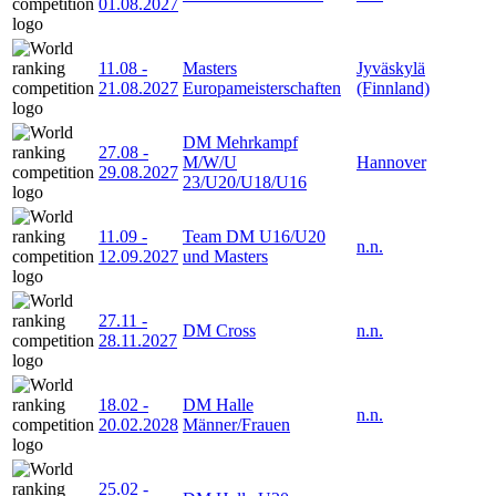
01.08.2027
11.08
-
Masters
Jyväskylä
21.08.2027
Europameisterschaften
(Finnland)
DM Mehrkampf
27.08
-
M/W/U
Hannover
29.08.2027
23/U20/U18/U16
11.09
-
Team DM U16/U20
n.n.
12.09.2027
und Masters
27.11
-
DM Cross
n.n.
28.11.2027
18.02
-
DM Halle
n.n.
20.02.2028
Männer/Frauen
25.02
-