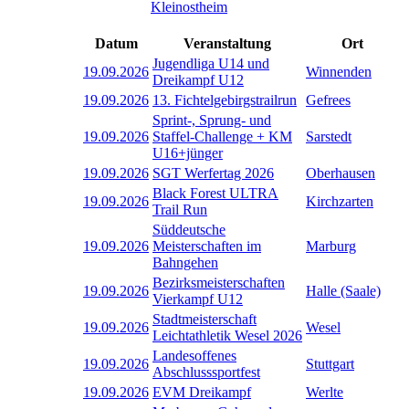
Kleinostheim
Datum
Veranstaltung
Ort
Jugendliga U14 und
19.09.2026
Winnenden
Dreikampf U12
19.09.2026
13. Fichtelgebirgstrailrun
Gefrees
Sprint-, Sprung- und
19.09.2026
Staffel-Challenge + KM
Sarstedt
U16+jünger
19.09.2026
SGT Werfertag 2026
Oberhausen
Black Forest ULTRA
19.09.2026
Kirchzarten
Trail Run
Süddeutsche
19.09.2026
Meisterschaften im
Marburg
Bahngehen
Bezirksmeisterschaften
19.09.2026
Halle (Saale)
Vierkampf U12
Stadtmeisterschaft
19.09.2026
Wesel
Leichtathletik Wesel 2026
Landesoffenes
19.09.2026
Stuttgart
Abschlusssportfest
19.09.2026
EVM Dreikampf
Werlte