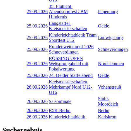
35. Flutlicht-
25.09.2026
Abendsportfest / BM
Papenburg
Hindernis
Langstaffel-
25.09.2026
Oelde
Kreismeisterschaften
Kinderleichtathletik Team
25.09.2026
Ludwigsburg
Sportfest U12
Rundenwettkampf 2026
25.09.2026
Schneverdingen
Schneverdingen
RÖSSING OPEN
25.09.2026
Weitsprungabend mit
Nordstemmen
Pokalwertung
25.09.2026
24. Oelder Staffelabend
Oelde
Kreismeisterschaften
26.09.2026
Mehrkampf Nord U12-
Vohenstrauß
U16
Stuhr-
26.09.2026
Saisonfinale
Moordeich
26.09.2026
R5K Berlin
Berlin
26.09.2026
Kinderleichtathletik
Karlskron
Suchergebnis