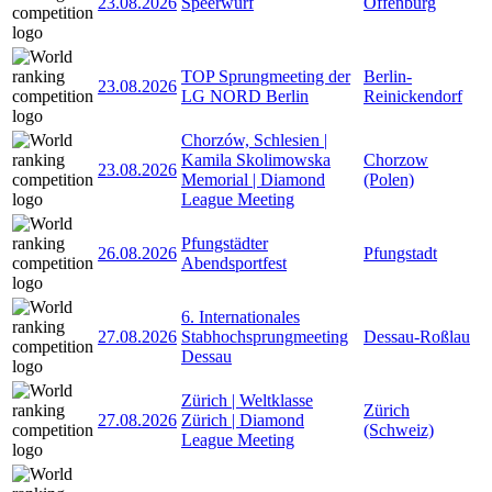
23.08.2026
Speerwurf
Offenburg
TOP Sprungmeeting der
Berlin-
23.08.2026
LG NORD Berlin
Reinickendorf
Chorzów, Schlesien |
Kamila Skolimowska
Chorzow
23.08.2026
Memorial | Diamond
(Polen)
League Meeting
Pfungstädter
26.08.2026
Pfungstadt
Abendsportfest
6. Internationales
27.08.2026
Stabhochsprungmeeting
Dessau-Roßlau
Dessau
Zürich | Weltklasse
Zürich
27.08.2026
Zürich | Diamond
(Schweiz)
League Meeting