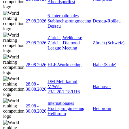
Abendsportfest
6. Internationales
27.08.2026
Stabhochsprungmeeting
Dessau-Roßlau
Dessau
Zürich | Weltklasse
27.08.2026
Zürich | Diamond
Zürich (Schweiz)
League Meeting
28.08.2026
HLF-Wurfmeeting
Halle (Saale)
DM Mehrkampf
28.08
-
M/W/U
Hannover
30.08.2026
23/U20/U18/U16
Internationales
29.08
-
Hochsprungmeeting
Heilbronn
30.08.2026
Heilbronn