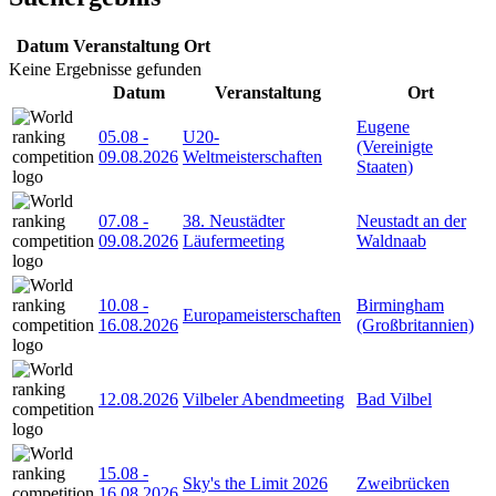
Datum
Veranstaltung
Ort
Keine Ergebnisse gefunden
Datum
Veranstaltung
Ort
Eugene
05.08
-
U20-
(Vereinigte
09.08.2026
Weltmeisterschaften
Staaten)
07.08
-
38. Neustädter
Neustadt an der
09.08.2026
Läufermeeting
Waldnaab
10.08
-
Birmingham
Europameisterschaften
16.08.2026
(Großbritannien)
12.08.2026
Vilbeler Abendmeeting
Bad Vilbel
15.08
-
Sky's the Limit 2026
Zweibrücken
16.08.2026