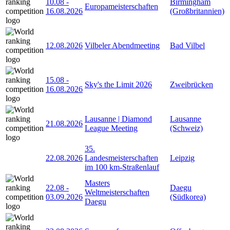
10.08
-
Birmingham
Europameisterschaften
16.08.2026
(Großbritannien)
12.08.2026
Vilbeler Abendmeeting
Bad Vilbel
15.08
-
Sky's the Limit 2026
Zweibrücken
16.08.2026
Lausanne | Diamond
Lausanne
21.08.2026
League Meeting
(Schweiz)
35.
22.08.2026
Landesmeisterschaften
Leipzig
im 100 km-Straßenlauf
Masters
22.08
-
Daegu
Weltmeisterschaften
03.09.2026
(Südkorea)
Daegu