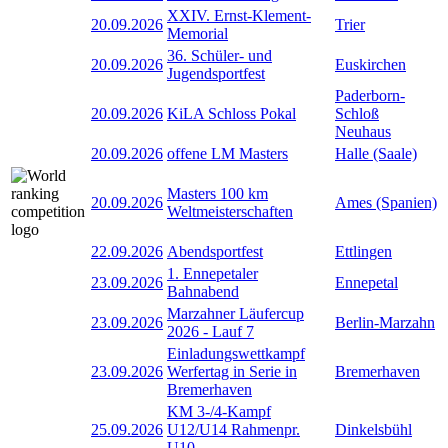
XXIV. Ernst-Klement-
20.09.2026
Trier
Memorial
36. Schüler- und
20.09.2026
Euskirchen
Jugendsportfest
Paderborn-
20.09.2026
KiLA Schloss Pokal
Schloß
Neuhaus
20.09.2026
offene LM Masters
Halle (Saale)
Masters 100 km
20.09.2026
Ames (Spanien)
Weltmeisterschaften
22.09.2026
Abendsportfest
Ettlingen
1. Ennepetaler
23.09.2026
Ennepetal
Bahnabend
Marzahner Läufercup
23.09.2026
Berlin-Marzahn
2026 - Lauf 7
Einladungswettkampf
23.09.2026
Werfertag in Serie in
Bremerhaven
Bremerhaven
KM 3-/4-Kampf
25.09.2026
U12/U14 Rahmenpr.
Dinkelsbühl
U10