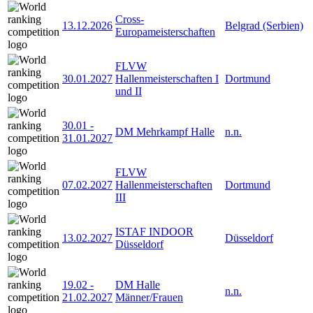
Cross-
13.12.2026
Belgrad (Serbien)
Europameisterschaften
FLVW
30.01.2027
Hallenmeisterschaften I
Dortmund
und II
30.01
-
DM Mehrkampf Halle
n.n.
31.01.2027
FLVW
07.02.2027
Hallenmeisterschaften
Dortmund
III
ISTAF INDOOR
13.02.2027
Düsseldorf
Düsseldorf
19.02
-
DM Halle
n.n.
21.02.2027
Männer/Frauen