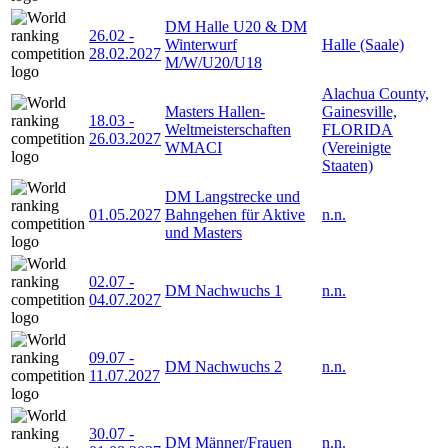
DM Halle U20 & DM
26.02
-
Winterwurf
Halle (Saale)
28.02.2027
M/W/U20/U18
Alachua County,
Masters Hallen-
Gainesville,
18.03
-
Weltmeisterschaften
FLORIDA
26.03.2027
WMACI
(Vereinigte
Staaten)
DM Langstrecke und
01.05.2027
Bahngehen für Aktive
n.n.
und Masters
02.07
-
DM Nachwuchs 1
n.n.
04.07.2027
09.07
-
DM Nachwuchs 2
n.n.
11.07.2027
30.07
-
DM Männer/Frauen
n.n.