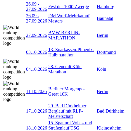
26.09
-
Fest der 1000 Zwerge
Hamburg
27.09.2026
26.09
-
DM Wurf-Mehrkampf
Baunatal
27.09.2026
Masters
BMW BERLIN-
27.09.2026
Berlin
MARATHON
13. Sparkassen-Phoenix-
03.10.2026
Dortmund
Halbmarathon
28. Generali Köln
04.10.2026
Köln
Marathon
Berliner Morgenpost
11.10.2026
Berlin
Great 10K
29. Bad Dürkheimer
17.10.2026
Berglauf mit RLP-
Bad Dürkheim
Meisterschaft
15. Spannrit Volks- und
18.10.2026
Straßenlauf TSG
Kleinostheim