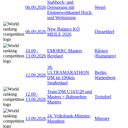
Stabhoch- und
06.09.2026
Dreisprung mit
Wesel
Einlagewettkampf Hoch-
und Weitsprung
New Balance KÖ
06.09.2026
Düsseldorf
MEILE 2026
10.09
-
EMORRC Masters
Râșnov
13.09.2026
Berglauf
(Rumänien)
38.
ULTRAMARATHON
Berlin-
12.09.2026
DM im 100km-
Wartenberg
Straßenlauf
Team DM U16/U20 und
12.09
-
Masters + Bahngehen
Troisdorf
13.09.2026
Masters
24. Volksbank-Münster-
13.09.2026
Münster
Marathon