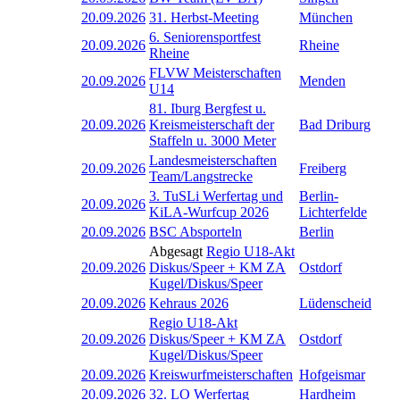
20.09.2026
31. Herbst-Meeting
München
6. Seniorensportfest
20.09.2026
Rheine
Rheine
FLVW Meisterschaften
20.09.2026
Menden
U14
81. Iburg Bergfest u.
20.09.2026
Kreismeisterschaft der
Bad Driburg
Staffeln u. 3000 Meter
Landesmeisterschaften
20.09.2026
Freiberg
Team/Langstrecke
3. TuSLi Werfertag und
Berlin-
20.09.2026
KiLA-Wurfcup 2026
Lichterfelde
20.09.2026
BSC Absporteln
Berlin
Abgesagt
Regio U18-Akt
20.09.2026
Diskus/Speer + KM ZA
Ostdorf
Kugel/Diskus/Speer
20.09.2026
Kehraus 2026
Lüdenscheid
Regio U18-Akt
20.09.2026
Diskus/Speer + KM ZA
Ostdorf
Kugel/Diskus/Speer
20.09.2026
Kreiswurfmeisterschaften
Hofgeismar
20.09.2026
32. LO Werfertag
Hardheim