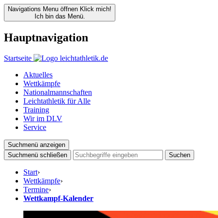
Navigations Menu öffnen
Klick mich!
Ich bin das Menü.
Hauptnavigation
Startseite
Aktuelles
Wettkämpfe
Nationalmannschaften
Leichtathletik für Alle
Training
Wir im DLV
Service
Suchmenü anzeigen
Suchmenü schließen
Suchen
Start
›
Wettkämpfe
›
Termine
›
Wettkampf-Kalender