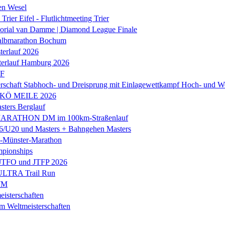
en Wesel
Trier Eifel - Flutlichtmeeting Trier
orial van Damme | Diamond League Finale
albmarathon Bochum
erlauf 2026
terlauf Hamburg 2026
LF
rschaft Stabhoch- und Dreisprung mit Einlagewettkampf Hoch- und W
 KÖ MEILE 2026
ers Berglauf
ARATHON DM im 100km-Straßenlauf
U20 und Masters + Bahngehen Masters
k-Münster-Marathon
mpionships
 JTFO und JTFP 2026
 ULTRA Trail Run
WM
isterschaften
m Weltmeisterschaften