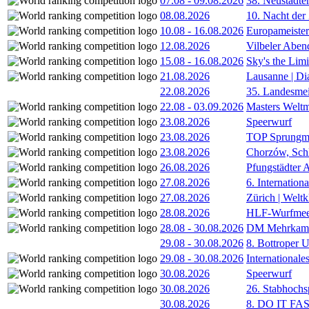
07.08
-
09.08.2026
38. Neustädte
08.08.2026
10. Nacht der
10.08
-
16.08.2026
Europameister
12.08.2026
Vilbeler Aben
15.08
-
16.08.2026
Sky's the Lim
21.08.2026
Lausanne | D
22.08.2026
35. Landesmei
22.08
-
03.09.2026
Masters Weltm
23.08.2026
Speerwurf
23.08.2026
TOP Sprungm
23.08.2026
Chorzów, Sch
26.08.2026
Pfungstädter 
27.08.2026
6. Internatio
27.08.2026
Zürich | Welt
28.08.2026
HLF-Wurfmee
28.08
-
30.08.2026
DM Mehrkamp
29.08
-
30.08.2026
8. Bottroper U
29.08
-
30.08.2026
International
30.08.2026
Speerwurf
30.08.2026
26. Stabhochs
30.08.2026
8. DO IT FA