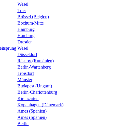
Wesel
Trier
Brüssel (Belgien)
Bochum-Mitte
Hamburg
Hamburg
Dresden
eitsprung
Wesel
Düsseldorf
Râșnov (Rumänien)
Berlin-Wartenberg
Troisdorf
Münster
Budapest (Ungarn)
Berlin-Charlottenburg
Kirchzarten
Kopenhagen (Dänemark)
Ames (Spanien)
Ames (Spanien)
Berlin