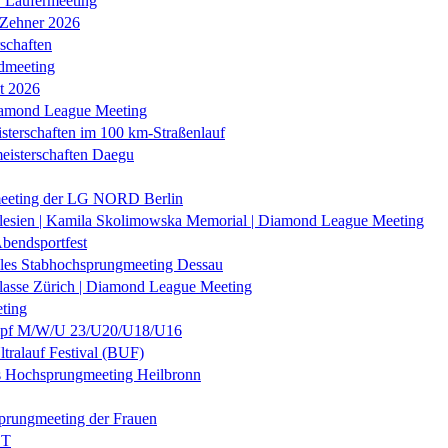
r Läufermeeting
 Zehner 2026
schaften
dmeeting
it 2026
iamond League Meeting
sterschaften im 100 km-Straßenlauf
eisterschaften Daegu
eeting der LG NORD Berlin
lesien | Kamila Skolimowska Memorial | Diamond League Meeting
Abendsportfest
nales Stabhochsprungmeeting Dessau
klasse Zürich | Diamond League Meeting
ting
f M/W/U 23/U20/U18/U16
ltralauf Festival (BUF)
es Hochsprungmeeting Heilbronn
prungmeeting der Frauen
ST