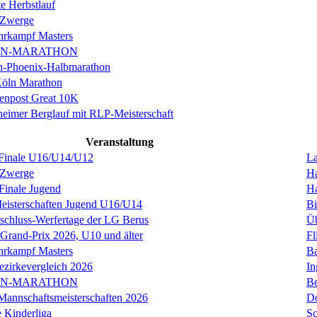
e Herbstlauf
 Zwerge
rkampf Masters
IN-MARATHON
en-Phoenix-Halbmarathon
Köln Marathon
enpost Great 10K
eimer Berglauf mit RLP-Meisterschaft
Veranstaltung
nale U16/U14/U12
La
 Zwerge
H
inale Jugend
H
sterschaften Jugend U16/U14
Bi
schluss-Werfertage der LG Berus
Üb
 Grand-Prix 2026, U10 und älter
Fl
rkampf Masters
Ba
ezirkevergleich 2026
In
IN-MARATHON
Be
annschaftsmeisterschaften 2026
D
 Kinderliga
S