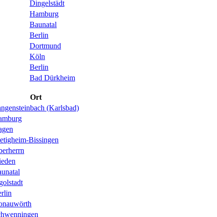
Dingelstädt
Hamburg
Baunatal
Berlin
Dortmund
Köln
Berlin
Bad Dürkheim
Ort
ngensteinbach (Karlsbad)
amburg
agen
etigheim-Bissingen
erherrn
ieden
unatal
golstadt
rlin
onauwörth
chwenningen