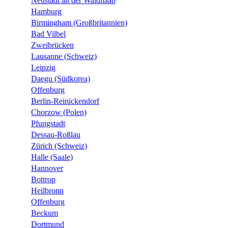
Neustadt an der Waldnaab
Hamburg
Birmingham (Großbritannien)
Bad Vilbel
Zweibrücken
Lausanne (Schweiz)
Leipzig
Daegu (Südkorea)
Offenburg
Berlin-Reinickendorf
Chorzow (Polen)
Pfungstadt
Dessau-Roßlau
Zürich (Schweiz)
Halle (Saale)
Hannover
Bottrop
Heilbronn
Offenburg
Beckum
Dortmund