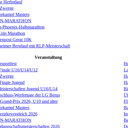
e Herbstlauf
 Zwerge
rkampf Masters
IN-MARATHON
en-Phoenix-Halbmarathon
Köln Marathon
enpost Great 10K
eimer Berglauf mit RLP-Meisterschaft
Veranstaltung
sportfest
H
nale U16/U14/U12
La
 Zwerge
H
inale Jugend
H
sterschaften Jugend U16/U14
Bi
schluss-Werfertage der LG Berus
Üb
 Grand-Prix 2026, U10 und älter
Fl
rkampf Masters
Ba
ezirkevergleich 2026
In
IN-MARATHON
Be
annschaftsmeisterschaften 2026
D