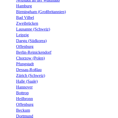
Neustadt an der Waldnaab
Hamburg
Birmingham (Großbritannien)
Bad Vilbel
Zweibrücken
Lausanne (Schweiz)
Leipzig
Daegu (Südkorea)
Offenburg
Berlin-Reinickendorf
Chorzow (Polen)
Pfungstadt
Dessau-Roßlau
Zürich (Schweiz)
Halle (Saale)
Hannover
Bottrop
Heilbronn
Offenburg
Beckum
Dortmund