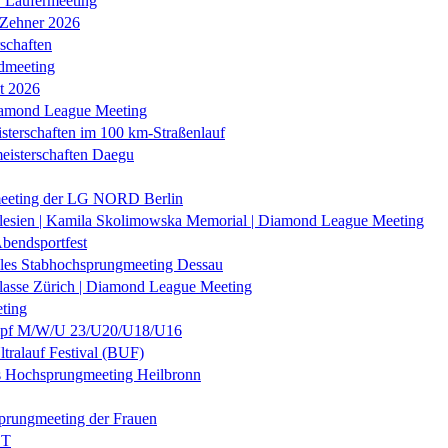
r Läufermeeting
 Zehner 2026
schaften
dmeeting
it 2026
iamond League Meeting
sterschaften im 100 km-Straßenlauf
eisterschaften Daegu
eeting der LG NORD Berlin
lesien | Kamila Skolimowska Memorial | Diamond League Meeting
Abendsportfest
nales Stabhochsprungmeeting Dessau
klasse Zürich | Diamond League Meeting
ting
f M/W/U 23/U20/U18/U16
ltralauf Festival (BUF)
es Hochsprungmeeting Heilbronn
prungmeeting der Frauen
ST