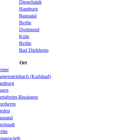
Dingelstädt
Hamburg
Baunatal
Berlin
Dortmund
Köln
Berlin
Bad Dürkheim
Ort
emer
ngensteinbach (Karlsbad)
amburg
agen
etigheim-Bissingen
erherrn
ieden
unatal
golstadt
rlin
onauwörth