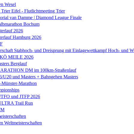
en Wesel
Trier Eifel - Flutlichtmeeting Trier
orial van Damme | Diamond League Finale
albmarathon Bochum
erlauf 2026
terlauf Hamburg 2026
LF
rschaft Stabhoch- und Dreisprung mit Einlagewettkampf Hoch- und W
 KÖ MEILE 2026
ers Berglauf
ARATHON DM im 100km-Straßenlauf
U20 und Masters + Bahngehen Masters
k-Münster-Marathon
mpionships
 JTFO und JTFP 2026
 ULTRA Trail Run
WM
isterschaften
m Weltmeisterschaften