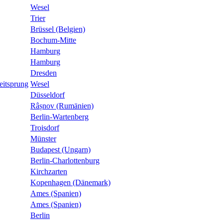
Wesel
Trier
Brüssel (Belgien)
Bochum-Mitte
Hamburg
Hamburg
Dresden
eitsprung
Wesel
Düsseldorf
Râșnov (Rumänien)
Berlin-Wartenberg
Troisdorf
Münster
Budapest (Ungarn)
Berlin-Charlottenburg
Kirchzarten
Kopenhagen (Dänemark)
Ames (Spanien)
Ames (Spanien)
Berlin