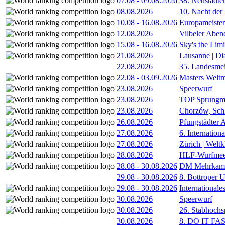
07.08
-
09.08.2026
38. Neustädte
08.08.2026
10. Nacht der
10.08
-
16.08.2026
Europameister
12.08.2026
Vilbeler Aben
15.08
-
16.08.2026
Sky's the Lim
21.08.2026
Lausanne | D
22.08.2026
35. Landesmei
22.08
-
03.09.2026
Masters Weltm
23.08.2026
Speerwurf
23.08.2026
TOP Sprungm
23.08.2026
Chorzów, Sch
26.08.2026
Pfungstädter 
27.08.2026
6. Internatio
27.08.2026
Zürich | Welt
28.08.2026
HLF-Wurfmee
28.08
-
30.08.2026
DM Mehrkamp
29.08
-
30.08.2026
8. Bottroper U
29.08
-
30.08.2026
International
30.08.2026
Speerwurf
30.08.2026
26. Stabhochs
30.08.2026
8. DO IT FA