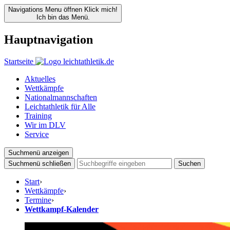
Navigations Menu öffnen
Klick mich!
Ich bin das Menü.
Hauptnavigation
Startseite
Aktuelles
Wettkämpfe
Nationalmannschaften
Leichtathletik für Alle
Training
Wir im DLV
Service
Suchmenü anzeigen
Suchmenü schließen
Suchen
Start
›
Wettkämpfe
›
Termine
›
Wettkampf-Kalender