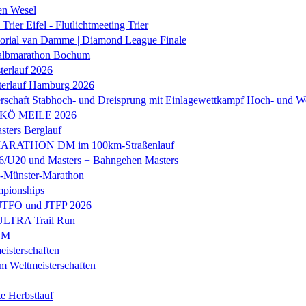
en Wesel
Trier Eifel - Flutlichtmeeting Trier
orial van Damme | Diamond League Finale
albmarathon Bochum
erlauf 2026
terlauf Hamburg 2026
rschaft Stabhoch- und Dreisprung mit Einlagewettkampf Hoch- und W
 KÖ MEILE 2026
ers Berglauf
ARATHON DM im 100km-Straßenlauf
U20 und Masters + Bahngehen Masters
k-Münster-Marathon
mpionships
 JTFO und JTFP 2026
 ULTRA Trail Run
WM
isterschaften
m Weltmeisterschaften
e Herbstlauf