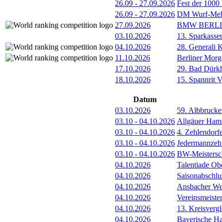
26.09
-
27.09.2026
Fest der 1000
26.09
-
27.09.2026
DM Wurf-Meh
27.09.2026
BMW BERL
03.10.2026
13. Sparkass
04.10.2026
28. Generali 
11.10.2026
Berliner Morg
17.10.2026
29. Bad Dürkh
18.10.2026
15. Spannrit 
Datum
03.10.2026
59. Albbrucke
03.10
-
04.10.2026
Allgäuer Ham
03.10
-
04.10.2026
4. Zehlendorf
03.10
-
04.10.2026
Jedermannze
03.10
-
04.10.2026
BW-Meistersc
04.10.2026
Talentiade Ob
04.10.2026
Saisonabschlu
04.10.2026
Ansbacher Wer
04.10.2026
Vereinsmeister
04.10.2026
13. Kreisver
04.10.2026
Bayerische Ha