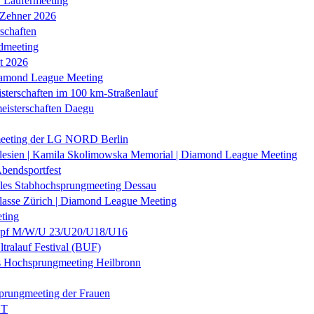
r Läufermeeting
 Zehner 2026
schaften
dmeeting
it 2026
iamond League Meeting
sterschaften im 100 km-Straßenlauf
eisterschaften Daegu
eeting der LG NORD Berlin
lesien | Kamila Skolimowska Memorial | Diamond League Meeting
Abendsportfest
nales Stabhochsprungmeeting Dessau
klasse Zürich | Diamond League Meeting
ting
f M/W/U 23/U20/U18/U16
ltralauf Festival (BUF)
es Hochsprungmeeting Heilbronn
prungmeeting der Frauen
ST