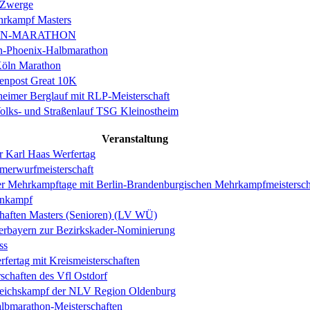
 Zwerge
rkampf Masters
IN-MARATHON
en-Phoenix-Halbmarathon
Köln Marathon
enpost Great 10K
eimer Berglauf mit RLP-Meisterschaft
Volks- und Straßenlauf TSG Kleinostheim
Veranstaltung
r Karl Haas Werfertag
merwurfmeisterschaft
er Mehrkampftage mit Berlin-Brandenburgischen Mehrkampfmeistersch
hnkampf
haften Masters (Senioren) (LV WÜ)
erbayern zur Bezirkskader-Nominierung
ss
fertag mit Kreismeisterschaften
schaften des Vfl Ostdorf
gleichskampf der NLV Region Oldenburg
lbmarathon-Meisterschaften