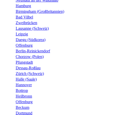
Neustadt an der Waldnaab
Hamburg
Birmingham (Großbritannien)
Bad Vilbel
Zweibrücken
Lausanne (Schweiz)
Leipzig
Daegu (Südkorea)
Offenburg
Berlin-Reinickendorf
Chorzow (Polen)
Pfungstadt
Dessau-Roßlau
Zürich (Schweiz)
Halle (Saale)
Hannover
Bottrop
Heilbronn
Offenburg
Beckum
Dortmund