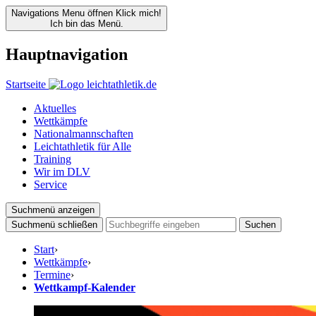
Navigations Menu öffnen
Klick mich!
Ich bin das Menü.
Hauptnavigation
Startseite
Aktuelles
Wettkämpfe
Nationalmannschaften
Leichtathletik für Alle
Training
Wir im DLV
Service
Suchmenü anzeigen
Suchmenü schließen
Suchen
Start
›
Wettkämpfe
›
Termine
›
Wettkampf-Kalender