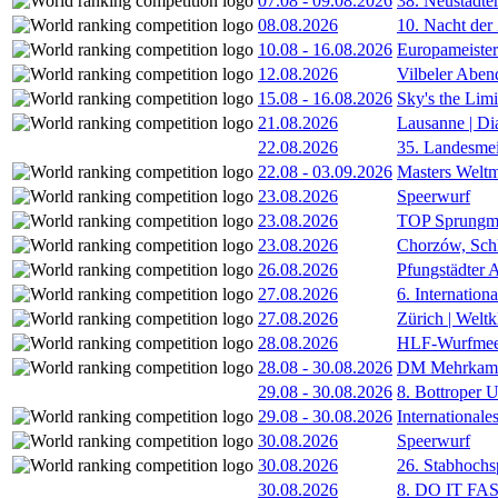
07.08
-
09.08.2026
38. Neustädte
08.08.2026
10. Nacht der
10.08
-
16.08.2026
Europameister
12.08.2026
Vilbeler Aben
15.08
-
16.08.2026
Sky's the Lim
21.08.2026
Lausanne | D
22.08.2026
35. Landesmei
22.08
-
03.09.2026
Masters Weltm
23.08.2026
Speerwurf
23.08.2026
TOP Sprungm
23.08.2026
Chorzów, Sch
26.08.2026
Pfungstädter 
27.08.2026
6. Internatio
27.08.2026
Zürich | Welt
28.08.2026
HLF-Wurfmee
28.08
-
30.08.2026
DM Mehrkamp
29.08
-
30.08.2026
8. Bottroper U
29.08
-
30.08.2026
International
30.08.2026
Speerwurf
30.08.2026
26. Stabhochs
30.08.2026
8. DO IT FA