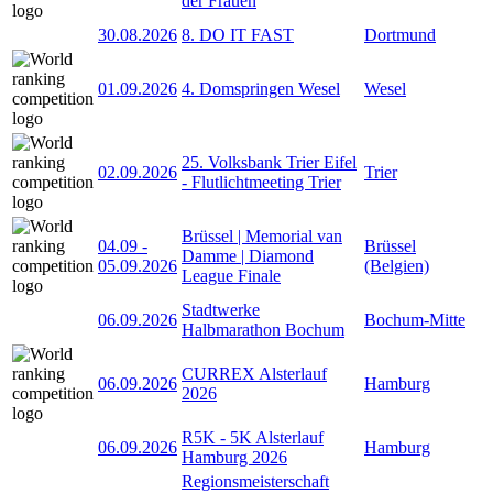
der Frauen
30.08.2026
8. DO IT FAST
Dortmund
01.09.2026
4. Domspringen Wesel
Wesel
25. Volksbank Trier Eifel
02.09.2026
Trier
- Flutlichtmeeting Trier
Brüssel | Memorial van
04.09
-
Brüssel
Damme | Diamond
05.09.2026
(Belgien)
League Finale
Stadtwerke
06.09.2026
Bochum-Mitte
Halbmarathon Bochum
CURREX Alsterlauf
06.09.2026
Hamburg
2026
R5K - 5K Alsterlauf
06.09.2026
Hamburg
Hamburg 2026
Regionsmeisterschaft