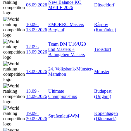
New Balance KÖ
06.09.2026
Düsseldorf
MEILE 2026
10.09
-
EMORRC Masters
Râșnov
13.09.2026
Berglauf
(Rumänien)
Team DM U16/U20
12.09
-
und Masters +
Troisdorf
13.09.2026
Bahngehen Masters
24. Volksbank-Münster-
13.09.2026
Münster
Marathon
13.09
-
Ultimate
Budapest
14.09.2026
Championships
(Ungarn)
19.09
-
Kopenhagen
Straßenlauf-WM
20.09.2026
(Dänemark)