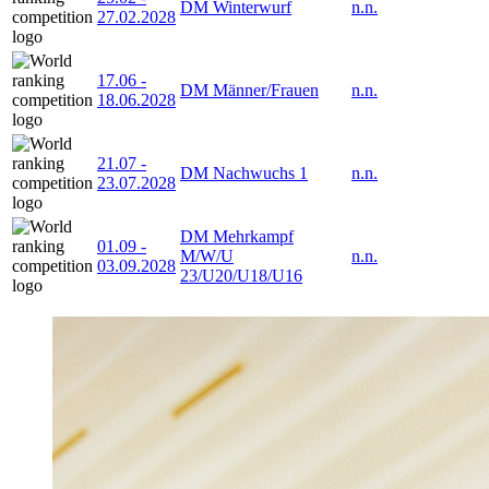
DM Winterwurf
n.n.
27.02.2028
17.06
-
DM Männer/Frauen
n.n.
18.06.2028
21.07
-
DM Nachwuchs 1
n.n.
23.07.2028
DM Mehrkampf
01.09
-
M/W/U
n.n.
03.09.2028
23/U20/U18/U16