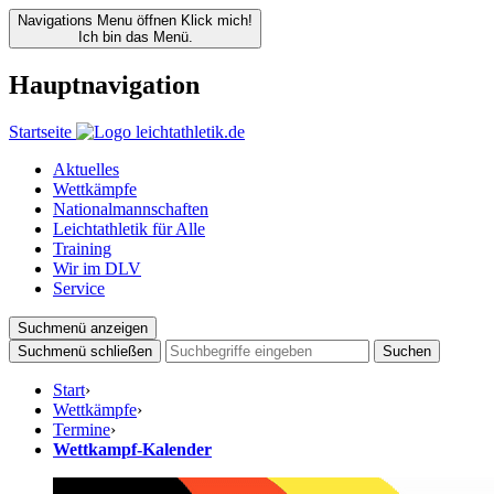
Navigations Menu öffnen
Klick mich!
Ich bin das Menü.
Hauptnavigation
Startseite
Aktuelles
Wettkämpfe
Nationalmannschaften
Leichtathletik für Alle
Training
Wir im DLV
Service
Suchmenü anzeigen
Suchmenü schließen
Suchen
Start
›
Wettkämpfe
›
Termine
›
Wettkampf-Kalender