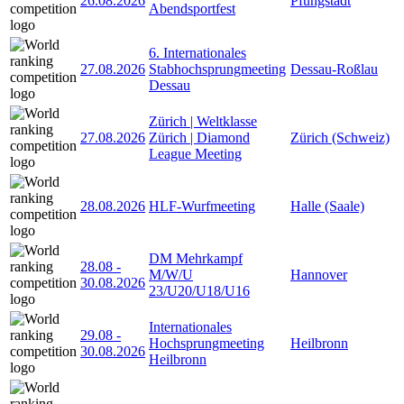
26.08.2026
Pfungstadt
Abendsportfest
6. Internationales
27.08.2026
Stabhochsprungmeeting
Dessau-Roßlau
Dessau
Zürich | Weltklasse
27.08.2026
Zürich | Diamond
Zürich (Schweiz)
League Meeting
28.08.2026
HLF-Wurfmeeting
Halle (Saale)
DM Mehrkampf
28.08
-
M/W/U
Hannover
30.08.2026
23/U20/U18/U16
Internationales
29.08
-
Hochsprungmeeting
Heilbronn
30.08.2026
Heilbronn