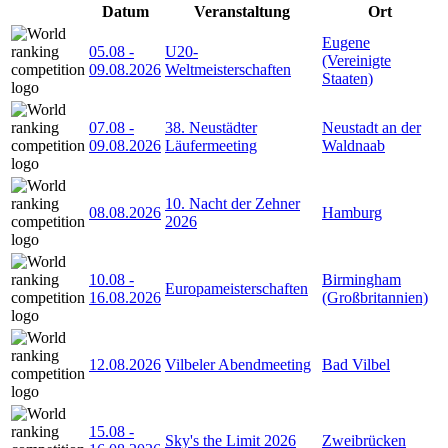
Datum
Veranstaltung
Ort
Eugene
05.08
-
U20-
(Vereinigte
09.08.2026
Weltmeisterschaften
Staaten)
07.08
-
38. Neustädter
Neustadt an der
09.08.2026
Läufermeeting
Waldnaab
10. Nacht der Zehner
08.08.2026
Hamburg
2026
10.08
-
Birmingham
Europameisterschaften
16.08.2026
(Großbritannien)
12.08.2026
Vilbeler Abendmeeting
Bad Vilbel
15.08
-
Sky's the Limit 2026
Zweibrücken