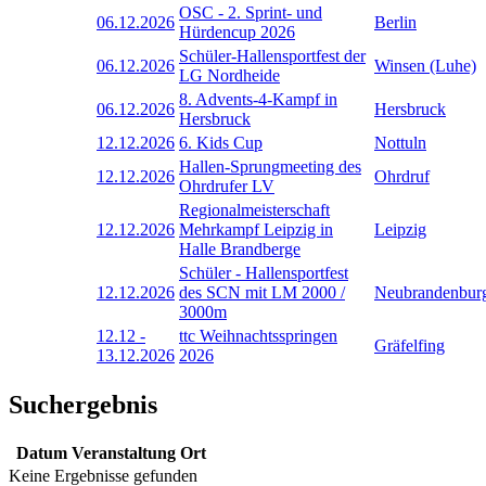
OSC - 2. Sprint- und
06.12.2026
Berlin
Hürdencup 2026
Schüler-Hallensportfest der
06.12.2026
Winsen (Luhe)
LG Nordheide
8. Advents-4-Kampf in
06.12.2026
Hersbruck
Hersbruck
12.12.2026
6. Kids Cup
Nottuln
Hallen-Sprungmeeting des
12.12.2026
Ohrdruf
Ohrdrufer LV
Regionalmeisterschaft
12.12.2026
Mehrkampf Leipzig in
Leipzig
Halle Brandberge
Schüler - Hallensportfest
12.12.2026
des SCN mit LM 2000 /
Neubrandenbur
3000m
12.12
-
ttc Weihnachtsspringen
Gräfelfing
13.12.2026
2026
Suchergebnis
Datum
Veranstaltung
Ort
Keine Ergebnisse gefunden