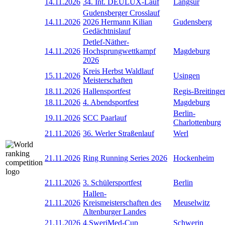
14.11.2026
34. Int. DEULUX-Lauf
Langsur
Gudensberger Crosslauf
14.11.2026
2026 Hermann Kilian
Gudensberg
Gedächtnislauf
Detlef-Näther-
14.11.2026
Hochsprungwettkampf
Magdeburg
2026
Kreis Herbst Waldlauf
15.11.2026
Usingen
Meisterschaften
18.11.2026
Hallensportfest
Regis-Breitinge
18.11.2026
4. Abendsportfest
Magdeburg
Berlin-
19.11.2026
SCC Paarlauf
Charlottenburg
21.11.2026
36. Werler Straßenlauf
Werl
21.11.2026
Ring Running Series 2026
Hockenheim
21.11.2026
3. Schülersportfest
Berlin
Hallen-
21.11.2026
Kreismeisterschaften des
Meuselwitz
Altenburger Landes
21.11.2026
4.SweriMed-Cup
Schwerin