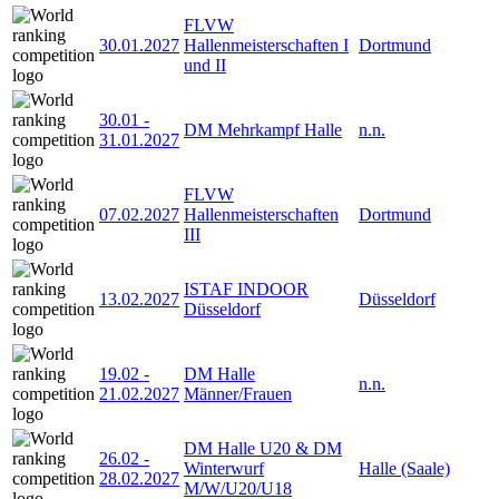
FLVW
30.01.2027
Hallenmeisterschaften I
Dortmund
und II
30.01
-
DM Mehrkampf Halle
n.n.
31.01.2027
FLVW
07.02.2027
Hallenmeisterschaften
Dortmund
III
ISTAF INDOOR
13.02.2027
Düsseldorf
Düsseldorf
19.02
-
DM Halle
n.n.
21.02.2027
Männer/Frauen
DM Halle U20 & DM
26.02
-
Winterwurf
Halle (Saale)
28.02.2027
M/W/U20/U18