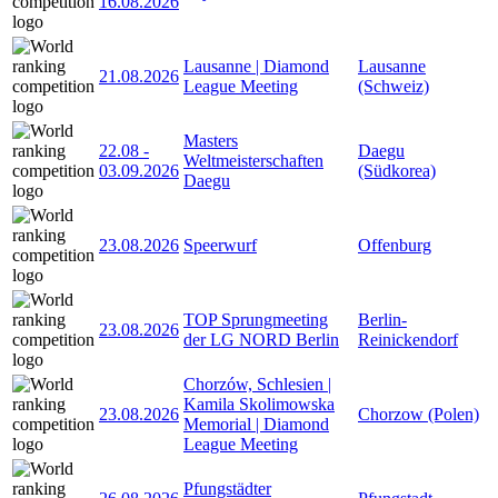
16.08.2026
Lausanne | Diamond
Lausanne
21.08.2026
League Meeting
(Schweiz)
Masters
22.08
-
Daegu
Weltmeisterschaften
03.09.2026
(Südkorea)
Daegu
23.08.2026
Speerwurf
Offenburg
TOP Sprungmeeting
Berlin-
23.08.2026
der LG NORD Berlin
Reinickendorf
Chorzów, Schlesien |
Kamila Skolimowska
23.08.2026
Chorzow (Polen)
Memorial | Diamond
League Meeting
Pfungstädter