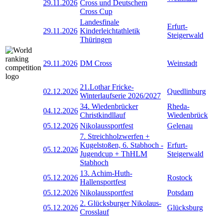
29.11.2026
Cross und Deutschem
Cross Cup
Landesfinale
Erfurt-
29.11.2026
Kinderleichtathletik
Steigerwald
Thüringen
29.11.2026
DM Cross
Weinstadt
21.Lothar Fricke-
02.12.2026
Quedlinburg
Winterlaufserie 2026/2027
34. Wiedenbrücker
Rheda-
04.12.2026
Christkindllauf
Wiedenbrück
05.12.2026
Nikolaussportfest
Gelenau
7. Streichholzwerfen +
Kugelstoßen, 6. Stabhoch -
Erfurt-
05.12.2026
Jugendcup + ThHLM
Steigerwald
Stabhoch
13. Achim-Huth-
05.12.2026
Rostock
Hallensportfest
05.12.2026
Nikolaussportfest
Potsdam
2. Glücksburger Nikolaus-
05.12.2026
Glücksburg
Crosslauf