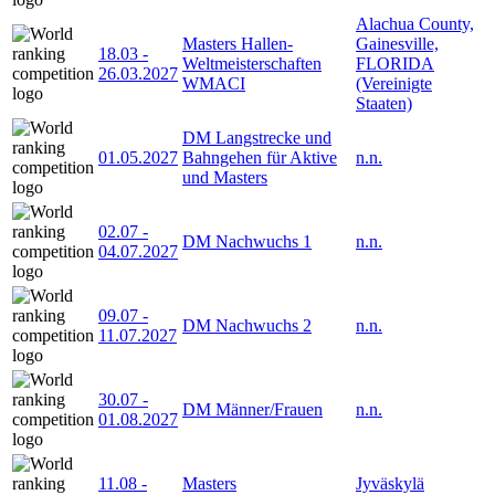
Alachua County,
Masters Hallen-
Gainesville,
18.03
-
Weltmeisterschaften
FLORIDA
26.03.2027
WMACI
(Vereinigte
Staaten)
DM Langstrecke und
01.05.2027
Bahngehen für Aktive
n.n.
und Masters
02.07
-
DM Nachwuchs 1
n.n.
04.07.2027
09.07
-
DM Nachwuchs 2
n.n.
11.07.2027
30.07
-
DM Männer/Frauen
n.n.
01.08.2027
11.08
-
Masters
Jyväskylä