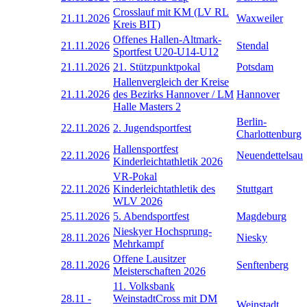
Crosslauf mit KM (LV RL
21.11.2026
Waxweiler
Kreis BIT)
Offenes Hallen-Altmark-
21.11.2026
Stendal
Sportfest U20-U14-U12
21.11.2026
21. Stützpunktpokal
Potsdam
Hallenvergleich der Kreise
21.11.2026
des Bezirks Hannover / LM
Hannover
Halle Masters 2
Berlin-
22.11.2026
2. Jugendsportfest
Charlottenburg
Hallensportfest
22.11.2026
Neuendettelsau
Kinderleichtathletik 2026
VR-Pokal
22.11.2026
Kinderleichtathletik des
Stuttgart
WLV 2026
25.11.2026
5. Abendsportfest
Magdeburg
Nieskyer Hochsprung-
28.11.2026
Niesky
Mehrkampf
Offene Lausitzer
28.11.2026
Senftenberg
Meisterschaften 2026
11. Volksbank
28.11
-
WeinstadtCross mit DM
Weinstadt