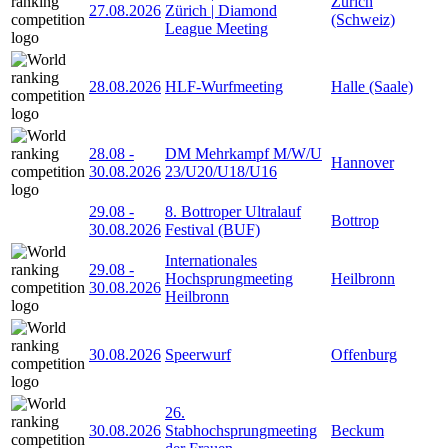
Zürich
27.08.2026
Zürich | Diamond
(Schweiz)
League Meeting
28.08.2026
HLF-Wurfmeeting
Halle (Saale)
28.08
-
DM Mehrkampf M/W/U
Hannover
30.08.2026
23/U20/U18/U16
29.08
-
8. Bottroper Ultralauf
Bottrop
30.08.2026
Festival (BUF)
Internationales
29.08
-
Hochsprungmeeting
Heilbronn
30.08.2026
Heilbronn
30.08.2026
Speerwurf
Offenburg
26.
30.08.2026
Stabhochsprungmeeting
Beckum