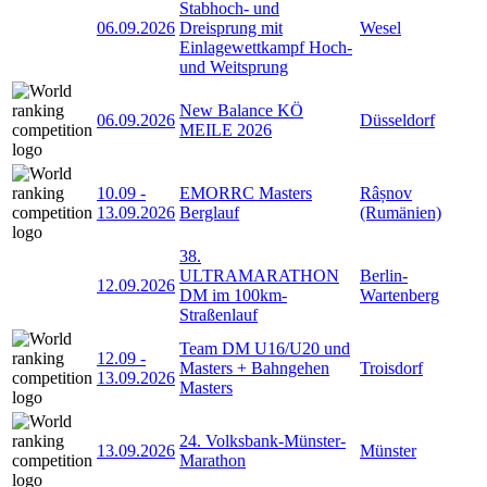
Stabhoch- und
06.09.2026
Dreisprung mit
Wesel
Einlagewettkampf Hoch-
und Weitsprung
New Balance KÖ
06.09.2026
Düsseldorf
MEILE 2026
10.09
-
EMORRC Masters
Râșnov
13.09.2026
Berglauf
(Rumänien)
38.
ULTRAMARATHON
Berlin-
12.09.2026
DM im 100km-
Wartenberg
Straßenlauf
Team DM U16/U20 und
12.09
-
Masters + Bahngehen
Troisdorf
13.09.2026
Masters
24. Volksbank-Münster-
13.09.2026
Münster
Marathon