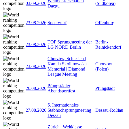
Weltmeisterschaften
03.09.2026
(Südkorea)
Daegu
23.08.2026
Speerwurf
Offenburg
TOP Sprungmeeting der
Berlin-
23.08.2026
LG NORD Berlin
Reinickendorf
Chorzów, Schlesien |
Kamila Skolimowska
Chorzow
23.08.2026
Memorial | Diamond
(Polen)
League Meeting
Pfungstädter
26.08.2026
Pfungstadt
Abendsportfest
6. Internationales
27.08.2026
Stabhochsprungmeeting
Dessau-Roßlau
Dessau
Zürich | Weltklasse