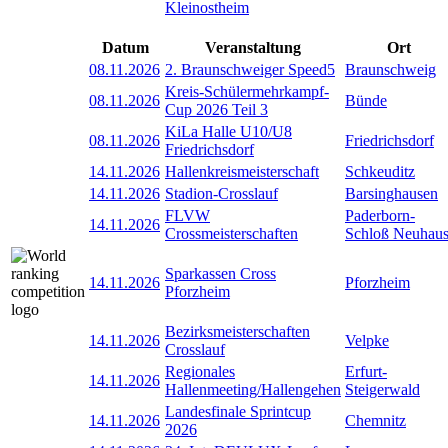
Kleinostheim
Datum
Veranstaltung
Ort
08.11.2026
2. Braunschweiger Speed5
Braunschweig
Kreis-Schülermehrkampf-
08.11.2026
Bünde
Cup 2026 Teil 3
KiLa Halle U10/U8
08.11.2026
Friedrichsdorf
Friedrichsdorf
14.11.2026
Hallenkreismeisterschaft
Schkeuditz
14.11.2026
Stadion-Crosslauf
Barsinghausen
FLVW
Paderborn-
14.11.2026
Crossmeisterschaften
Schloß Neuhau
Sparkassen Cross
14.11.2026
Pforzheim
Pforzheim
Bezirksmeisterschaften
14.11.2026
Velpke
Crosslauf
Regionales
Erfurt-
14.11.2026
Hallenmeeting/Hallengehen
Steigerwald
Landesfinale Sprintcup
14.11.2026
Chemnitz
2026