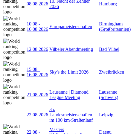
10. Nacht der Zehner
08.08.2026
Hamburg
2026
10.08
-
Birmingham
Europameisterschaften
16.08.2026
(Großbritannien)
12.08.2026
Vilbeler Abendmeeting
Bad Vilbel
15.08
-
Sky's the Limit 2026
Zweibrücken
16.08.2026
Lausanne | Diamond
Lausanne
21.08.2026
League Meeting
(Schweiz)
35.
22.08.2026
Landesmeisterschaften
Leipzig
im 100 km-Straßenlauf
Masters
22.08
-
Daegu