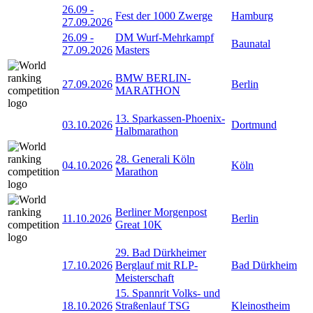
26.09
-
Fest der 1000 Zwerge
Hamburg
27.09.2026
26.09
-
DM Wurf-Mehrkampf
Baunatal
27.09.2026
Masters
BMW BERLIN-
27.09.2026
Berlin
MARATHON
13. Sparkassen-Phoenix-
03.10.2026
Dortmund
Halbmarathon
28. Generali Köln
04.10.2026
Köln
Marathon
Berliner Morgenpost
11.10.2026
Berlin
Great 10K
29. Bad Dürkheimer
17.10.2026
Berglauf mit RLP-
Bad Dürkheim
Meisterschaft
15. Spannrit Volks- und
18.10.2026
Straßenlauf TSG
Kleinostheim