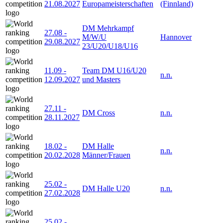
21.08.2027
Europameisterschaften
(Finnland)
DM Mehrkampf
27.08
-
M/W/U
Hannover
29.08.2027
23/U20/U18/U16
11.09
-
Team DM U16/U20
n.n.
12.09.2027
und Masters
27.11
-
DM Cross
n.n.
28.11.2027
18.02
-
DM Halle
n.n.
20.02.2028
Männer/Frauen
25.02
-
DM Halle U20
n.n.
27.02.2028
25.02
-