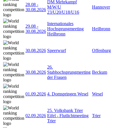
DM Mehrkampf
28.08
-
M/W/U
Hannover
30.08.2026
23/U20/U18/U16
Internationales
29.08
-
Hochsprungmeeting
Heilbronn
30.08.2026
Heilbronn
30.08.2026
Speerwurf
Offenburg
26.
30.08.2026
Stabhochsprungmeeting
Beckum
der Frauen
01.09.2026
4. Domspringen Wesel
Wesel
25. Volksbank Trier
02.09.2026
Eifel - Flutlichtmeeting
Trier
Trier