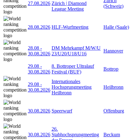
Zürich
27.08.2026
Zürich | Diamond
(Schweiz)
League Meeting
28.08.2026
HLF-Wurfmeeting
Halle (Saale)
28.08
-
DM Mehrkampf M/W/U
Hannover
30.08.2026
23/U20/U18/U16
29.08
-
8. Bottroper Ultralauf
Bottrop
30.08.2026
Festival (BUF)
Internationales
29.08
-
Hochsprungmeeting
Heilbronn
30.08.2026
Heilbronn
30.08.2026
Speerwurf
Offenburg
26.
30.08.2026
Stabhochsprungmeeting
Beckum