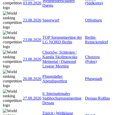
Weltmeisterschaften
03.09.2026
(Südkorea)
Daegu
23.08.2026
Speerwurf
Offenburg
TOP Sprungmeeting der
Berlin-
23.08.2026
LG NORD Berlin
Reinickendorf
Chorzów, Schlesien |
Kamila Skolimowska
Chorzow
23.08.2026
Memorial | Diamond
(Polen)
League Meeting
Pfungstädter
26.08.2026
Pfungstadt
Abendsportfest
6. Internationales
27.08.2026
Stabhochsprungmeeting
Dessau-Roßlau
Dessau
Zürich | Weltklasse