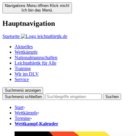
Navigations Menu öffnen
Klick mich!
Ich bin das Menü.
Hauptnavigation
Startseite
Aktuelles
Wettkämpfe
Nationalmannschaften
Leichtathletik für Alle
Training
Wir im DLV
Service
Suchmenü anzeigen
Suchmenü schließen
Suchen
Start
›
Wettkämpfe
›
Termine
›
Wettkampf-Kalender