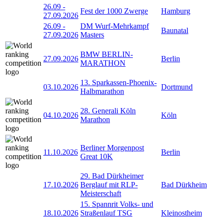
26.09
-
Fest der 1000 Zwerge
Hamburg
27.09.2026
26.09
-
DM Wurf-Mehrkampf
Baunatal
27.09.2026
Masters
BMW BERLIN-
27.09.2026
Berlin
MARATHON
13. Sparkassen-Phoenix-
03.10.2026
Dortmund
Halbmarathon
28. Generali Köln
04.10.2026
Köln
Marathon
Berliner Morgenpost
11.10.2026
Berlin
Great 10K
29. Bad Dürkheimer
17.10.2026
Berglauf mit RLP-
Bad Dürkheim
Meisterschaft
15. Spannrit Volks- und
18.10.2026
Straßenlauf TSG
Kleinostheim