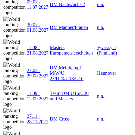
09.07
-
DM Nachwuchs 2
n.n.
11.07.2027
30.07
-
DM Männer/Frauen
n.n.
01.08.2027
11.08
-
Masters
Jyväskylä
21.08.2027
Europameisterschaften
(Finnland)
DM Mehrkampf
27.08
-
M/W/U
Hannover
29.08.2027
23/U20/U18/U16
11.09
-
Team DM U16/U20
n.n.
12.09.2027
und Masters
27.11
-
DM Cross
n.n.
28.11.2027