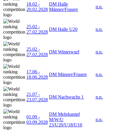
18.02
-
DM Halle
n.n.
20.02.2028
Männer/Frauen
25.02
-
DM Halle U20
n.n.
27.02.2028
25.02
-
DM Winterwurf
n.n.
27.02.2028
17.06
-
DM Männer/Frauen
n.n.
18.06.2028
21.07
-
DM Nachwuchs 1
n.n.
23.07.2028
DM Mehrkampf
01.09
-
M/W/U
n.n.
03.09.2028
23/U20/U18/U16