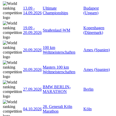
13.09
-
Ultimate
Budapest
14.09.2026
Championships
(Ungarn)
19.09
-
Kopenhagen
Straßenlauf-WM
20.09.2026
(Dänemark)
100 km
20.09.2026
Ames (Spanien)
Weltmeisterschaften
Masters 100 km
20.09.2026
Ames (Spanien)
Weltmeisterschaften
BMW BERLIN-
27.09.2026
Berlin
MARATHON
28. Generali Köln
04.10.2026
Köln
Marathon