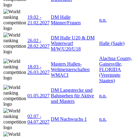
19.02
-
DM Halle
n.n.
21.02.2027
Männer/Frauen
DM Halle U20 & DM
26.02
-
Winterwurf
Halle (Saale)
28.02.2027
M/W/U20/U18
Alachua County,
Masters Hallen-
Gainesville,
18.03
-
Weltmeisterschaften
FLORIDA
26.03.2027
WMACI
(Vereinigte
Staaten)
DM Langstrecke und
01.05.2027
Bahngehen für Aktive
n.n.
und Masters
02.07
-
DM Nachwuchs 1
n.n.
04.07.2027