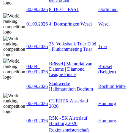
der Frauen
30.08.2026
8. DO IT FAST
Dortmund
01.09.2026
4. Domspringen Wesel
Wesel
25. Volksbank Trier Eifel
02.09.2026
Trier
- Flutlichtmeeting Trier
Brüssel | Memorial van
04.09
-
Brüssel
Damme | Diamond
05.09.2026
(Belgien)
League Finale
Stadtwerke
06.09.2026
Bochum-Mitte
Halbmarathon Bochum
CURREX Alsterlauf
06.09.2026
Hamburg
2026
R5K - 5K Alsterlauf
06.09.2026
Hamburg
Hamburg 2026
Regionsmeisterschaft