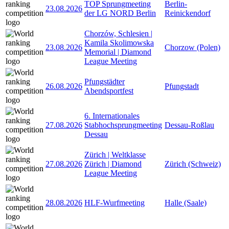
TOP Sprungmeeting
Berlin-
23.08.2026
der LG NORD Berlin
Reinickendorf
Chorzów, Schlesien |
Kamila Skolimowska
23.08.2026
Chorzow (Polen)
Memorial | Diamond
League Meeting
Pfungstädter
26.08.2026
Pfungstadt
Abendsportfest
6. Internationales
27.08.2026
Stabhochsprungmeeting
Dessau-Roßlau
Dessau
Zürich | Weltklasse
27.08.2026
Zürich | Diamond
Zürich (Schweiz)
League Meeting
28.08.2026
HLF-Wurfmeeting
Halle (Saale)