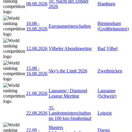
10. Nacht der Zehner
08.08.2026
Hamburg
2026
10.08
-
Birmingham
Europameisterschaften
16.08.2026
(Großbritannien)
12.08.2026
Vilbeler Abendmeeting
Bad Vilbel
15.08
-
Sky's the Limit 2026
Zweibrücken
16.08.2026
Lausanne | Diamond
Lausanne
21.08.2026
League Meeting
(Schweiz)
35.
22.08.2026
Landesmeisterschaften
Leipzig
im 100 km-Straßenlauf
Masters
22.08
-
Daegu