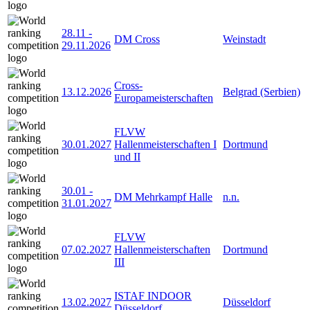
28.11
-
DM Cross
Weinstadt
29.11.2026
Cross-
13.12.2026
Belgrad (Serbien)
Europameisterschaften
FLVW
30.01.2027
Hallenmeisterschaften I
Dortmund
und II
30.01
-
DM Mehrkampf Halle
n.n.
31.01.2027
FLVW
07.02.2027
Hallenmeisterschaften
Dortmund
III
ISTAF INDOOR
13.02.2027
Düsseldorf
Düsseldorf