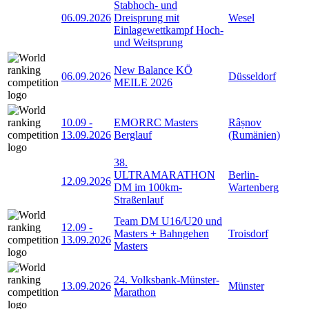
Stabhoch- und
06.09.2026
Dreisprung mit
Wesel
Einlagewettkampf Hoch-
und Weitsprung
New Balance KÖ
06.09.2026
Düsseldorf
MEILE 2026
10.09
-
EMORRC Masters
Râșnov
13.09.2026
Berglauf
(Rumänien)
38.
ULTRAMARATHON
Berlin-
12.09.2026
DM im 100km-
Wartenberg
Straßenlauf
Team DM U16/U20 und
12.09
-
Masters + Bahngehen
Troisdorf
13.09.2026
Masters
24. Volksbank-Münster-
13.09.2026
Münster
Marathon