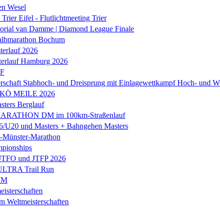
en Wesel
Trier Eifel - Flutlichtmeeting Trier
orial van Damme | Diamond League Finale
albmarathon Bochum
erlauf 2026
terlauf Hamburg 2026
LF
rschaft Stabhoch- und Dreisprung mit Einlagewettkampf Hoch- und W
 KÖ MEILE 2026
ers Berglauf
ARATHON DM im 100km-Straßenlauf
U20 und Masters + Bahngehen Masters
k-Münster-Marathon
mpionships
 JTFO und JTFP 2026
 ULTRA Trail Run
WM
isterschaften
m Weltmeisterschaften