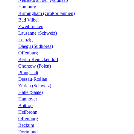
Neustadt an der Waldnaab
Hamburg
Birmingham (Großbritannien)
Bad Vilbel
Zweibrücken
Lausanne (Schweiz)
Leipzig
Daegu (Südkorea)
Offenburg
Berlin-Reinickendorf
Chorzow (Polen)
Pfungstadt
Dessau-Roßlau
Zürich (Schweiz)
Halle (Saale)
Hannover
Bottrop
Heilbronn
Offenburg
Beckum
Dortmund