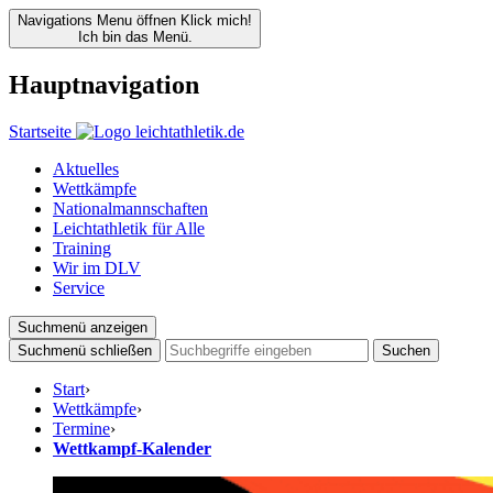
Navigations Menu öffnen
Klick mich!
Ich bin das Menü.
Hauptnavigation
Startseite
Aktuelles
Wettkämpfe
Nationalmannschaften
Leichtathletik für Alle
Training
Wir im DLV
Service
Suchmenü anzeigen
Suchmenü schließen
Suchen
Start
›
Wettkämpfe
›
Termine
›
Wettkampf-Kalender