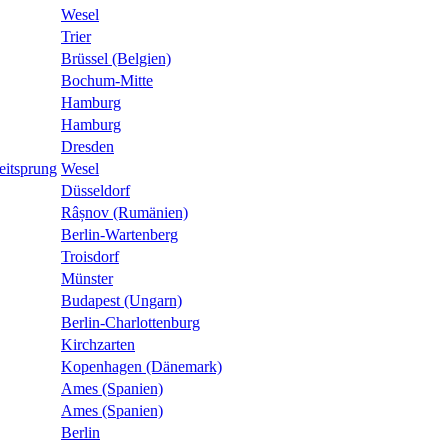
Wesel
Trier
Brüssel (Belgien)
Bochum-Mitte
Hamburg
Hamburg
Dresden
eitsprung
Wesel
Düsseldorf
Râșnov (Rumänien)
Berlin-Wartenberg
Troisdorf
Münster
Budapest (Ungarn)
Berlin-Charlottenburg
Kirchzarten
Kopenhagen (Dänemark)
Ames (Spanien)
Ames (Spanien)
Berlin