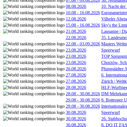
07.08
-
09.08.2026
38. Neustädte
08.08.2026
10. Nacht der
10.08
-
16.08.2026
Europameister
12.08.2026
Vilbeler Aben
15.08
-
16.08.2026
Sky's the Lim
21.08.2026
Lausanne | D
22.08.2026
35. Landesmei
22.08
-
03.09.2026
Masters Weltm
23.08.2026
Speerwurf
23.08.2026
TOP Sprungm
23.08.2026
Chorzów, Sch
26.08.2026
Pfungstädter 
27.08.2026
6. Internatio
27.08.2026
Zürich | Welt
28.08.2026
HLF-Wurfmee
28.08
-
30.08.2026
DM Mehrkamp
29.08
-
30.08.2026
8. Bottroper U
29.08
-
30.08.2026
International
30.08.2026
Speerwurf
30.08.2026
26. Stabhochs
30.08.2026
8. DO IT FA