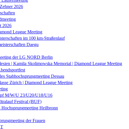
r Läufermeeting
 Zehner 2026
schaften
dmeeting
it 2026
iamond League Meeting
sterschaften im 100 km-Straßenlauf
eisterschaften Daegu
eeting der LG NORD Berlin
lesien | Kamila Skolimowska Memorial | Diamond League Meeting
Abendsportfest
nales Stabhochsprungmeeting Dessau
klasse Zürich | Diamond League Meeting
ting
f M/W/U 23/U20/U18/U16
ltralauf Festival (BUF)
es Hochsprungmeeting Heilbronn
prungmeeting der Frauen
ST