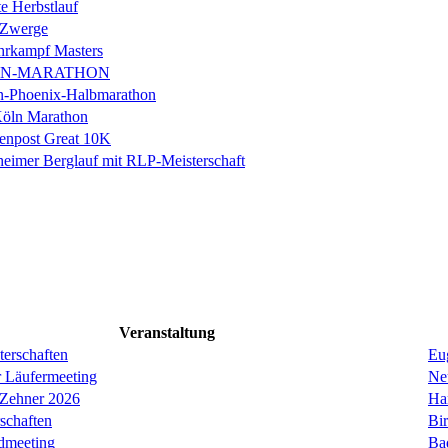
e Herbstlauf
 Zwerge
rkampf Masters
IN-MARATHON
en-Phoenix-Halbmarathon
Köln Marathon
enpost Great 10K
eimer Berglauf mit RLP-Meisterschaft
Veranstaltung
erschaften
Eug
r Läufermeeting
Ne
 Zehner 2026
Ha
schaften
Bi
dmeeting
Ba