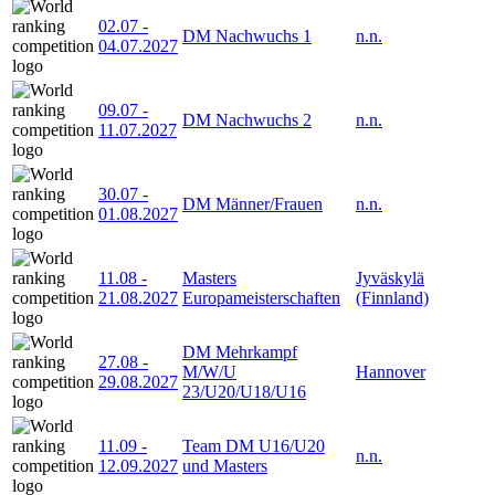
02.07
-
DM Nachwuchs 1
n.n.
04.07.2027
09.07
-
DM Nachwuchs 2
n.n.
11.07.2027
30.07
-
DM Männer/Frauen
n.n.
01.08.2027
11.08
-
Masters
Jyväskylä
21.08.2027
Europameisterschaften
(Finnland)
DM Mehrkampf
27.08
-
M/W/U
Hannover
29.08.2027
23/U20/U18/U16
11.09
-
Team DM U16/U20
n.n.
12.09.2027
und Masters