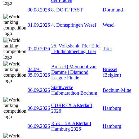
der Frauen
30.08.2026
8. DO IT FAST
Dortmund
01.09.2026
4. Domspringen Wesel
Wesel
25. Volksbank Trier Eifel
02.09.2026
Trier
- Flutlichtmeeting Trier
Brüssel | Memorial van
04.09
-
Brüssel
Damme | Diamond
05.09.2026
(Belgien)
League Finale
Stadtwerke
06.09.2026
Bochum-Mitte
Halbmarathon Bochum
CURREX Alsterlauf
06.09.2026
Hamburg
2026
R5K - 5K Alsterlauf
06.09.2026
Hamburg
Hamburg 2026