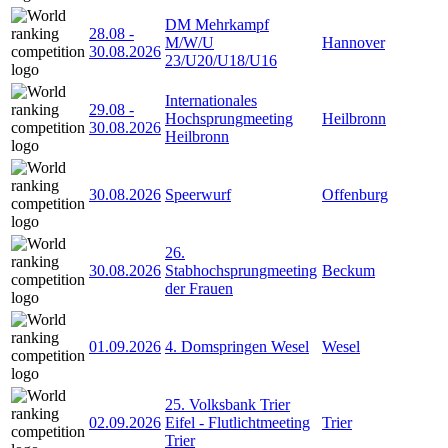
DM Mehrkampf
28.08
-
M/W/U
Hannover
30.08.2026
23/U20/U18/U16
Internationales
29.08
-
Hochsprungmeeting
Heilbronn
30.08.2026
Heilbronn
30.08.2026
Speerwurf
Offenburg
26.
30.08.2026
Stabhochsprungmeeting
Beckum
der Frauen
01.09.2026
4. Domspringen Wesel
Wesel
25. Volksbank Trier
02.09.2026
Eifel - Flutlichtmeeting
Trier
Trier