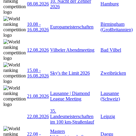
10. Nacht der Zehner
08.08.2026
Hamburg
2026
10.08
-
Birmingham
Europameisterschaften
16.08.2026
(Großbritannien)
12.08.2026
Vilbeler Abendmeeting
Bad Vilbel
15.08
-
Sky's the Limit 2026
Zweibrücken
16.08.2026
Lausanne | Diamond
Lausanne
21.08.2026
League Meeting
(Schweiz)
35.
22.08.2026
Landesmeisterschaften
Leipzig
im 100 km-Straßenlauf
Masters
22.08
-
Daegu