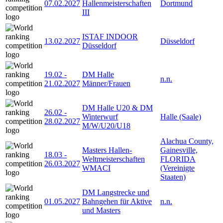
07.02.2027
Hallenmeisterschaften
Dortmund
III
ISTAF INDOOR
13.02.2027
Düsseldorf
Düsseldorf
19.02
-
DM Halle
n.n.
21.02.2027
Männer/Frauen
DM Halle U20 & DM
26.02
-
Winterwurf
Halle (Saale)
28.02.2027
M/W/U20/U18
Alachua County,
Masters Hallen-
Gainesville,
18.03
-
Weltmeisterschaften
FLORIDA
26.03.2027
WMACI
(Vereinigte
Staaten)
DM Langstrecke und
01.05.2027
Bahngehen für Aktive
n.n.
und Masters