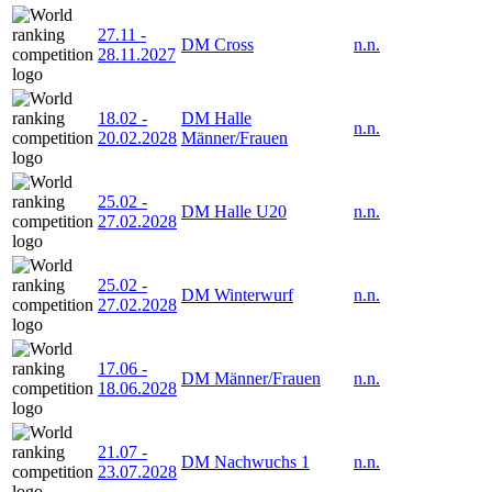
27.11
-
DM Cross
n.n.
28.11.2027
18.02
-
DM Halle
n.n.
20.02.2028
Männer/Frauen
25.02
-
DM Halle U20
n.n.
27.02.2028
25.02
-
DM Winterwurf
n.n.
27.02.2028
17.06
-
DM Männer/Frauen
n.n.
18.06.2028
21.07
-
DM Nachwuchs 1
n.n.
23.07.2028