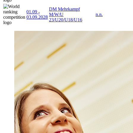
DM Mehrkampf
01.09
-
M/W/U
n.n.
03.09.2028
23/U20/U18/U16