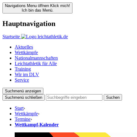
Navigations Menu öffnen
Klick mich!
Ich bin das Menü.
Hauptnavigation
Startseite
Aktuelles
Wettkämpfe
Nationalmannschaften
Leichtathletik für Alle
Training
Wir im DLV
Service
Suchmenü anzeigen
Suchmenü schließen
Suchen
Start
›
Wettkämpfe
›
Termine
›
Wettkampf-Kalender