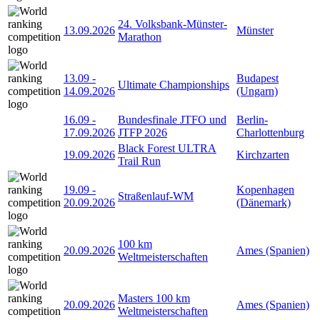
24. Volksbank-Münster-
13.09.2026
Münster
Marathon
13.09
-
Budapest
Ultimate Championships
14.09.2026
(Ungarn)
16.09
-
Bundesfinale JTFO und
Berlin-
17.09.2026
JTFP 2026
Charlottenburg
Black Forest ULTRA
19.09.2026
Kirchzarten
Trail Run
19.09
-
Kopenhagen
Straßenlauf-WM
20.09.2026
(Dänemark)
100 km
20.09.2026
Ames (Spanien)
Weltmeisterschaften
Masters 100 km
20.09.2026
Ames (Spanien)
Weltmeisterschaften