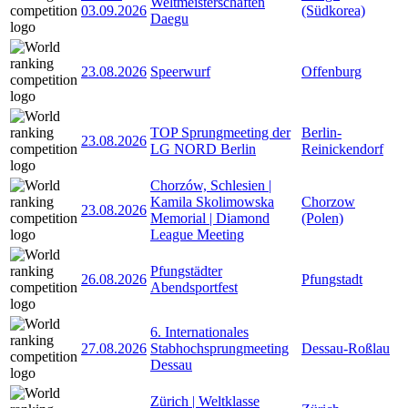
Weltmeisterschaften
03.09.2026
(Südkorea)
Daegu
23.08.2026
Speerwurf
Offenburg
TOP Sprungmeeting der
Berlin-
23.08.2026
LG NORD Berlin
Reinickendorf
Chorzów, Schlesien |
Kamila Skolimowska
Chorzow
23.08.2026
Memorial | Diamond
(Polen)
League Meeting
Pfungstädter
26.08.2026
Pfungstadt
Abendsportfest
6. Internationales
27.08.2026
Stabhochsprungmeeting
Dessau-Roßlau
Dessau
Zürich | Weltklasse