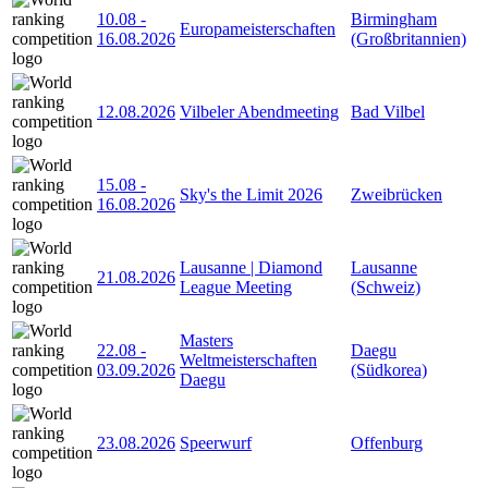
10.08
-
Birmingham
Europameisterschaften
16.08.2026
(Großbritannien)
12.08.2026
Vilbeler Abendmeeting
Bad Vilbel
15.08
-
Sky's the Limit 2026
Zweibrücken
16.08.2026
Lausanne | Diamond
Lausanne
21.08.2026
League Meeting
(Schweiz)
Masters
22.08
-
Daegu
Weltmeisterschaften
03.09.2026
(Südkorea)
Daegu
23.08.2026
Speerwurf
Offenburg