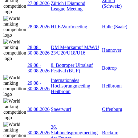
Zürich
27.08.2026
Zürich | Diamond
(Schweiz)
League Meeting
28.08.2026
HLF-Wurfmeeting
Halle (Saale)
28.08
-
DM Mehrkampf M/W/U
Hannover
30.08.2026
23/U20/U18/U16
29.08
-
8. Bottroper Ultralauf
Bottrop
30.08.2026
Festival (BUF)
Internationales
29.08
-
Hochsprungmeeting
Heilbronn
30.08.2026
Heilbronn
30.08.2026
Speerwurf
Offenburg
26.
30.08.2026
Stabhochsprungmeeting
Beckum