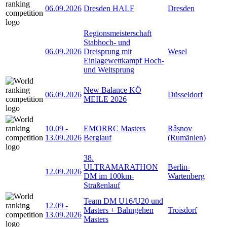
06.09.2026
Dresden HALF
Dresden
Regionsmeisterschaft
Stabhoch- und
06.09.2026
Dreisprung mit
Wesel
Einlagewettkampf Hoch-
und Weitsprung
New Balance KÖ
06.09.2026
Düsseldorf
MEILE 2026
10.09
-
EMORRC Masters
Râșnov
13.09.2026
Berglauf
(Rumänien)
38.
ULTRAMARATHON
Berlin-
12.09.2026
DM im 100km-
Wartenberg
Straßenlauf
Team DM U16/U20 und
12.09
-
Masters + Bahngehen
Troisdorf
13.09.2026
Masters