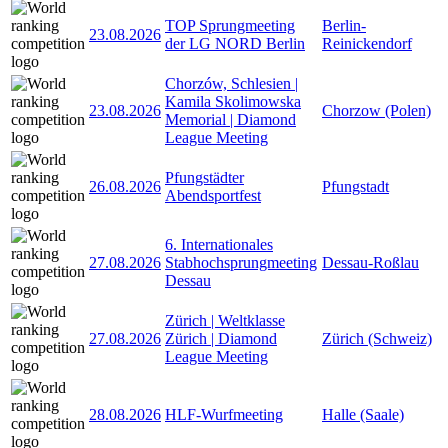
TOP Sprungmeeting
Berlin-
23.08.2026
der LG NORD Berlin
Reinickendorf
Chorzów, Schlesien |
Kamila Skolimowska
23.08.2026
Chorzow (Polen)
Memorial | Diamond
League Meeting
Pfungstädter
26.08.2026
Pfungstadt
Abendsportfest
6. Internationales
27.08.2026
Stabhochsprungmeeting
Dessau-Roßlau
Dessau
Zürich | Weltklasse
27.08.2026
Zürich | Diamond
Zürich (Schweiz)
League Meeting
28.08.2026
HLF-Wurfmeeting
Halle (Saale)