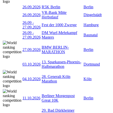
26.09.2026
R5K Berlin
Berlin
VR-Bank Mitte
26.09.2026
Dingelstädt
Herbstlauf
26.09
-
Fest der 1000 Zwerge
Hamburg
27.09.2026
26.09
-
DM Wurf-Mehrkampf
Baunatal
27.09.2026
Masters
BMW BERLIN-
27.09.2026
Berlin
MARATHON
13. Sparkassen-Phoenix-
03.10.2026
Dortmund
Halbmarathon
28. Generali Köln
04.10.2026
Köln
Marathon
Berliner Morgenpost
11.10.2026
Berlin
Great 10K
29. Bad Dürkheimer