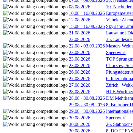
07.08
-
09.08.2026
38. Neustädte
08.08.2026
10. Nacht der
10.08
-
16.08.2026
Europameister
12.08.2026
Vilbeler Aben
15.08
-
16.08.2026
Sky's the Lim
21.08.2026
Lausanne | D
22.08.2026
35. Landesmei
22.08
-
03.09.2026
Masters Weltm
23.08.2026
Speerwurf
23.08.2026
TOP Sprungm
23.08.2026
Chorzów, Sch
26.08.2026
Pfungstädter 
27.08.2026
6. Internatio
27.08.2026
Zürich | Welt
28.08.2026
HLF-Wurfmee
28.08
-
30.08.2026
DM Mehrkamp
29.08
-
30.08.2026
8. Bottroper U
29.08
-
30.08.2026
International
30.08.2026
Speerwurf
30.08.2026
26. Stabhochs
30.08.2026
8. DO IT FA