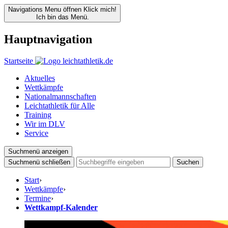
Navigations Menu öffnen
Klick mich!
Ich bin das Menü.
Hauptnavigation
Startseite
Aktuelles
Wettkämpfe
Nationalmannschaften
Leichtathletik für Alle
Training
Wir im DLV
Service
Suchmenü anzeigen
Suchmenü schließen
Suchen
Start
›
Wettkämpfe
›
Termine
›
Wettkampf-Kalender