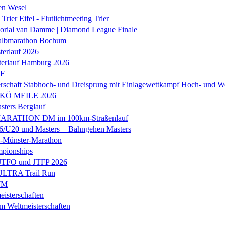
en Wesel
Trier Eifel - Flutlichtmeeting Trier
orial van Damme | Diamond League Finale
albmarathon Bochum
erlauf 2026
terlauf Hamburg 2026
LF
rschaft Stabhoch- und Dreisprung mit Einlagewettkampf Hoch- und W
 KÖ MEILE 2026
ers Berglauf
ARATHON DM im 100km-Straßenlauf
U20 und Masters + Bahngehen Masters
k-Münster-Marathon
mpionships
 JTFO und JTFP 2026
 ULTRA Trail Run
WM
isterschaften
m Weltmeisterschaften