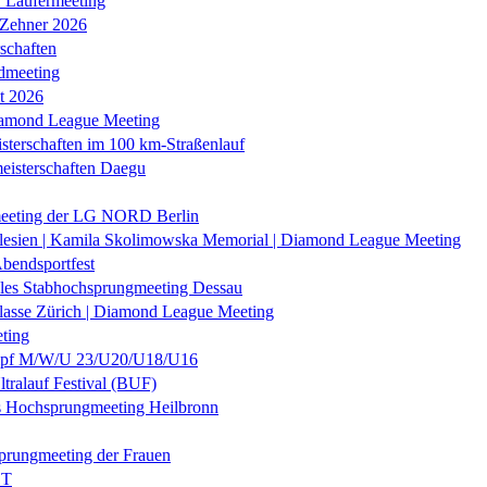
r Läufermeeting
 Zehner 2026
schaften
dmeeting
it 2026
iamond League Meeting
sterschaften im 100 km-Straßenlauf
eisterschaften Daegu
eeting der LG NORD Berlin
lesien | Kamila Skolimowska Memorial | Diamond League Meeting
Abendsportfest
nales Stabhochsprungmeeting Dessau
klasse Zürich | Diamond League Meeting
ting
f M/W/U 23/U20/U18/U16
ltralauf Festival (BUF)
es Hochsprungmeeting Heilbronn
prungmeeting der Frauen
ST