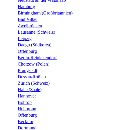
Neustadt an der Waldnaab
Hamburg
Birmingham (Großbritannien)
Bad Vilbel
Zweibrücken
Lausanne (Schweiz)
Leipzig
Daegu (Südkorea)
Offenburg
Berlin-Reinickendorf
Chorzow (Polen)
Pfungstadt
Dessau-Roßlau
Zürich (Schweiz)
Halle (Saale)
Hannover
Bottrop
Heilbronn
Offenburg
Beckum
Dortmund