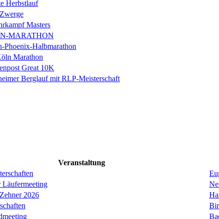
e Herbstlauf
 Zwerge
rkampf Masters
IN-MARATHON
en-Phoenix-Halbmarathon
Köln Marathon
enpost Great 10K
eimer Berglauf mit RLP-Meisterschaft
Veranstaltung
erschaften
Eug
r Läufermeeting
Ne
 Zehner 2026
Ha
schaften
Bi
dmeeting
Ba