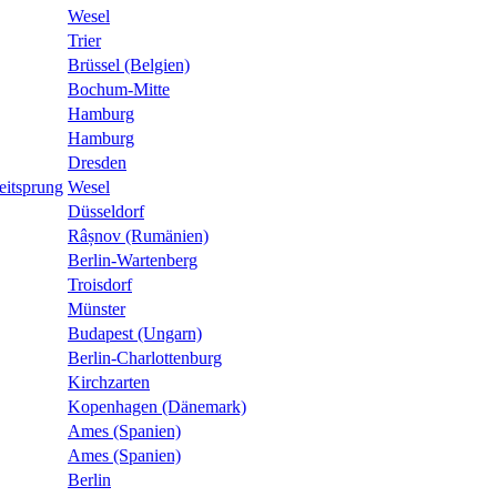
Wesel
Trier
Brüssel (Belgien)
Bochum-Mitte
Hamburg
Hamburg
Dresden
eitsprung
Wesel
Düsseldorf
Râșnov (Rumänien)
Berlin-Wartenberg
Troisdorf
Münster
Budapest (Ungarn)
Berlin-Charlottenburg
Kirchzarten
Kopenhagen (Dänemark)
Ames (Spanien)
Ames (Spanien)
Berlin