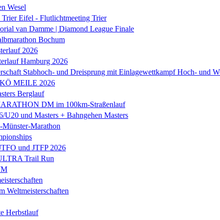
en Wesel
Trier Eifel - Flutlichtmeeting Trier
orial van Damme | Diamond League Finale
albmarathon Bochum
erlauf 2026
terlauf Hamburg 2026
rschaft Stabhoch- und Dreisprung mit Einlagewettkampf Hoch- und W
 KÖ MEILE 2026
ers Berglauf
ARATHON DM im 100km-Straßenlauf
U20 und Masters + Bahngehen Masters
k-Münster-Marathon
mpionships
 JTFO und JTFP 2026
 ULTRA Trail Run
WM
isterschaften
m Weltmeisterschaften
e Herbstlauf