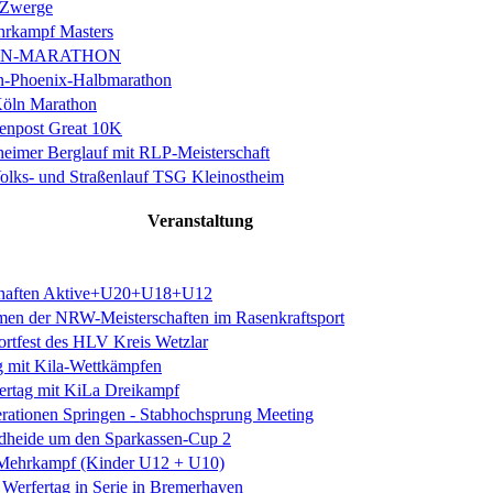
 Zwerge
rkampf Masters
IN-MARATHON
en-Phoenix-Halbmarathon
Köln Marathon
enpost Great 10K
eimer Berglauf mit RLP-Meisterschaft
Volks- und Straßenlauf TSG Kleinostheim
Veranstaltung
schaften Aktive+U20+U18+U12
n der NRW-Meisterschaften im Rasenkraftsport
rtfest des HLV Kreis Wetzlar
g mit Kila-Wettkämpfen
rtag mit KiLa Dreikampf
erationen Springen - Stabhochsprung Meeting
dheide um den Sparkassen-Cup 2
n Mehrkampf (Kinder U12 + U10)
Werfertag in Serie in Bremerhaven