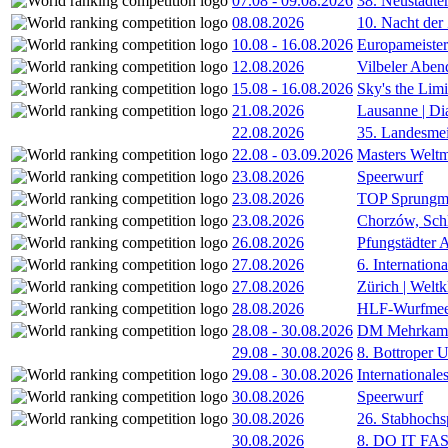
07.08
-
09.08.2026
38. Neustädte
08.08.2026
10. Nacht der
10.08
-
16.08.2026
Europameister
12.08.2026
Vilbeler Aben
15.08
-
16.08.2026
Sky's the Lim
21.08.2026
Lausanne | D
22.08.2026
35. Landesmei
22.08
-
03.09.2026
Masters Weltm
23.08.2026
Speerwurf
23.08.2026
TOP Sprungm
23.08.2026
Chorzów, Sch
26.08.2026
Pfungstädter 
27.08.2026
6. Internatio
27.08.2026
Zürich | Welt
28.08.2026
HLF-Wurfmee
28.08
-
30.08.2026
DM Mehrkamp
29.08
-
30.08.2026
8. Bottroper U
29.08
-
30.08.2026
International
30.08.2026
Speerwurf
30.08.2026
26. Stabhochs
30.08.2026
8. DO IT FA