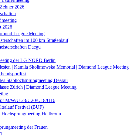
r Läufermeeting
 Zehner 2026
schaften
dmeeting
it 2026
iamond League Meeting
sterschaften im 100 km-Straßenlauf
eisterschaften Daegu
eeting der LG NORD Berlin
lesien | Kamila Skolimowska Memorial | Diamond League Meeting
Abendsportfest
nales Stabhochsprungmeeting Dessau
klasse Zürich | Diamond League Meeting
ting
f M/W/U 23/U20/U18/U16
ltralauf Festival (BUF)
es Hochsprungmeeting Heilbronn
prungmeeting der Frauen
ST