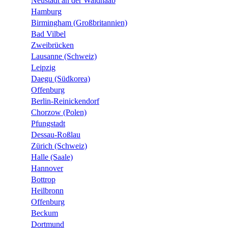
Neustadt an der Waldnaab
Hamburg
Birmingham (Großbritannien)
Bad Vilbel
Zweibrücken
Lausanne (Schweiz)
Leipzig
Daegu (Südkorea)
Offenburg
Berlin-Reinickendorf
Chorzow (Polen)
Pfungstadt
Dessau-Roßlau
Zürich (Schweiz)
Halle (Saale)
Hannover
Bottrop
Heilbronn
Offenburg
Beckum
Dortmund