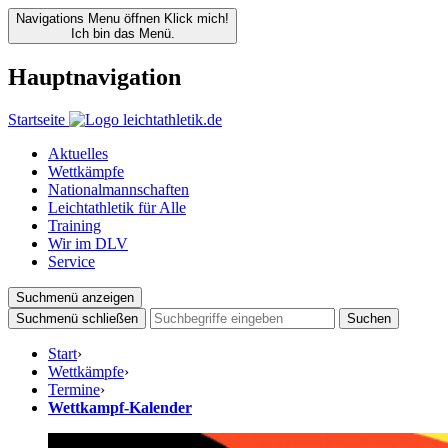
Navigations Menu öffnen
Klick mich!
Ich bin das Menü.
Hauptnavigation
Startseite
Aktuelles
Wettkämpfe
Nationalmannschaften
Leichtathletik für Alle
Training
Wir im DLV
Service
Suchmenü anzeigen
Suchmenü schließen
Suchen
Start
›
Wettkämpfe
›
Termine
›
Wettkampf-Kalender