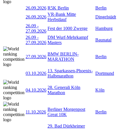
26.09.2026
R5K Berlin
Berlin
VR-Bank Mitte
26.09.2026
Dingelstädt
Herbstlauf
26.09
-
Fest der 1000 Zwerge
Hamburg
27.09.2026
26.09
-
DM Wurf-Mehrkampf
Baunatal
27.09.2026
Masters
BMW BERLIN-
27.09.2026
Berlin
MARATHON
13. Sparkassen-Phoenix-
03.10.2026
Dortmund
Halbmarathon
28. Generali Köln
04.10.2026
Köln
Marathon
Berliner Morgenpost
11.10.2026
Berlin
Great 10K
29. Bad Dürkheimer