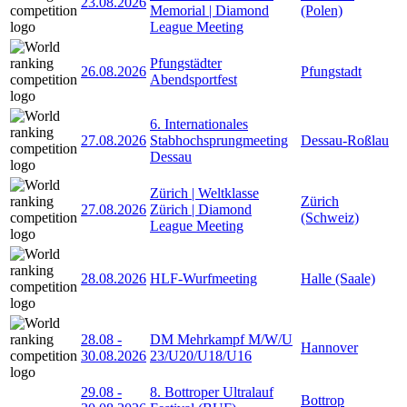
23.08.2026
Memorial | Diamond
(Polen)
League Meeting
Pfungstädter
26.08.2026
Pfungstadt
Abendsportfest
6. Internationales
27.08.2026
Stabhochsprungmeeting
Dessau-Roßlau
Dessau
Zürich | Weltklasse
Zürich
27.08.2026
Zürich | Diamond
(Schweiz)
League Meeting
28.08.2026
HLF-Wurfmeeting
Halle (Saale)
28.08
-
DM Mehrkampf M/W/U
Hannover
30.08.2026
23/U20/U18/U16
29.08
-
8. Bottroper Ultralauf
Bottrop