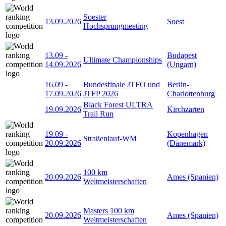
Soester
13.09.2026
Soest
Hochsprungmeeting
13.09
-
Budapest
Ultimate Championships
14.09.2026
(Ungarn)
16.09
-
Bundesfinale JTFO und
Berlin-
17.09.2026
JTFP 2026
Charlottenburg
Black Forest ULTRA
19.09.2026
Kirchzarten
Trail Run
19.09
-
Kopenhagen
Straßenlauf-WM
20.09.2026
(Dänemark)
100 km
20.09.2026
Ames (Spanien)
Weltmeisterschaften
Masters 100 km
20.09.2026
Ames (Spanien)
Weltmeisterschaften