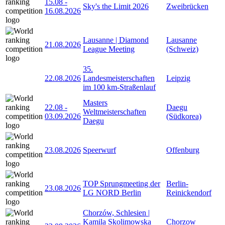
15.08
-
Sky's the Limit 2026
Zweibrücken
16.08.2026
Lausanne | Diamond
Lausanne
21.08.2026
League Meeting
(Schweiz)
35.
22.08.2026
Landesmeisterschaften
Leipzig
im 100 km-Straßenlauf
Masters
22.08
-
Daegu
Weltmeisterschaften
03.09.2026
(Südkorea)
Daegu
23.08.2026
Speerwurf
Offenburg
TOP Sprungmeeting der
Berlin-
23.08.2026
LG NORD Berlin
Reinickendorf
Chorzów, Schlesien |
Kamila Skolimowska
Chorzow