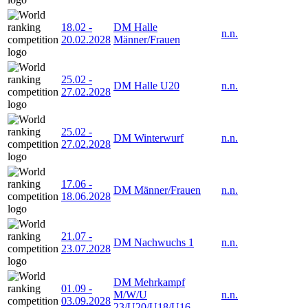
18.02
-
DM Halle
n.n.
20.02.2028
Männer/Frauen
25.02
-
DM Halle U20
n.n.
27.02.2028
25.02
-
DM Winterwurf
n.n.
27.02.2028
17.06
-
DM Männer/Frauen
n.n.
18.06.2028
21.07
-
DM Nachwuchs 1
n.n.
23.07.2028
DM Mehrkampf
01.09
-
M/W/U
n.n.
03.09.2028
23/U20/U18/U16