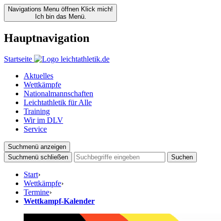
Navigations Menu öffnen
Klick mich!
Ich bin das Menü.
Hauptnavigation
Startseite
Aktuelles
Wettkämpfe
Nationalmannschaften
Leichtathletik für Alle
Training
Wir im DLV
Service
Suchmenü anzeigen
Suchmenü schließen
Suchen
Start
›
Wettkämpfe
›
Termine
›
Wettkampf-Kalender