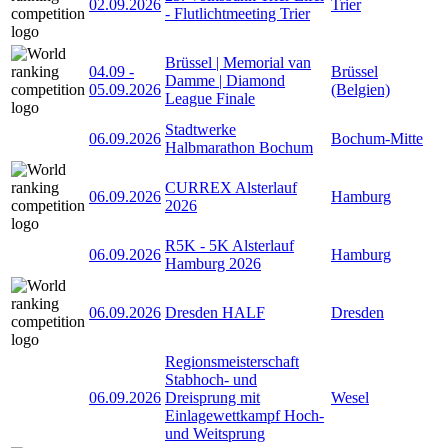
02.09.2026
Trier
- Flutlichtmeeting Trier
Brüssel | Memorial van
04.09
-
Brüssel
Damme | Diamond
05.09.2026
(Belgien)
League Finale
Stadtwerke
06.09.2026
Bochum-Mitte
Halbmarathon Bochum
CURREX Alsterlauf
06.09.2026
Hamburg
2026
R5K - 5K Alsterlauf
06.09.2026
Hamburg
Hamburg 2026
06.09.2026
Dresden HALF
Dresden
Regionsmeisterschaft
Stabhoch- und
06.09.2026
Dreisprung mit
Wesel
Einlagewettkampf Hoch-
und Weitsprung