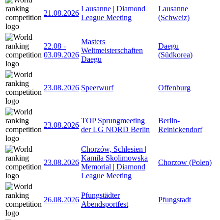
Lausanne | Diamond
Lausanne
21.08.2026
League Meeting
(Schweiz)
Masters
22.08
-
Daegu
Weltmeisterschaften
03.09.2026
(Südkorea)
Daegu
23.08.2026
Speerwurf
Offenburg
TOP Sprungmeeting
Berlin-
23.08.2026
der LG NORD Berlin
Reinickendorf
Chorzów, Schlesien |
Kamila Skolimowska
23.08.2026
Chorzow (Polen)
Memorial | Diamond
League Meeting
Pfungstädter
26.08.2026
Pfungstadt
Abendsportfest