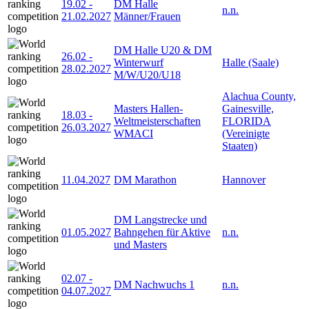
19.02
-
DM Halle
n.n.
21.02.2027
Männer/Frauen
DM Halle U20 & DM
26.02
-
Winterwurf
Halle (Saale)
28.02.2027
M/W/U20/U18
Alachua County,
Masters Hallen-
Gainesville,
18.03
-
Weltmeisterschaften
FLORIDA
26.03.2027
WMACI
(Vereinigte
Staaten)
11.04.2027
DM Marathon
Hannover
DM Langstrecke und
01.05.2027
Bahngehen für Aktive
n.n.
und Masters
02.07
-
DM Nachwuchs 1
n.n.
04.07.2027