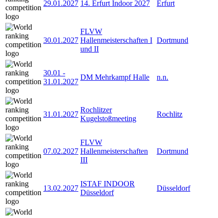
29.01.2027
14. Erfurt Indoor 2027
Erfurt
FLVW
30.01.2027
Hallenmeisterschaften I
Dortmund
und II
30.01
-
DM Mehrkampf Halle
n.n.
31.01.2027
Rochlitzer
31.01.2027
Rochlitz
Kugelstoßmeeting
FLVW
07.02.2027
Hallenmeisterschaften
Dortmund
III
ISTAF INDOOR
13.02.2027
Düsseldorf
Düsseldorf