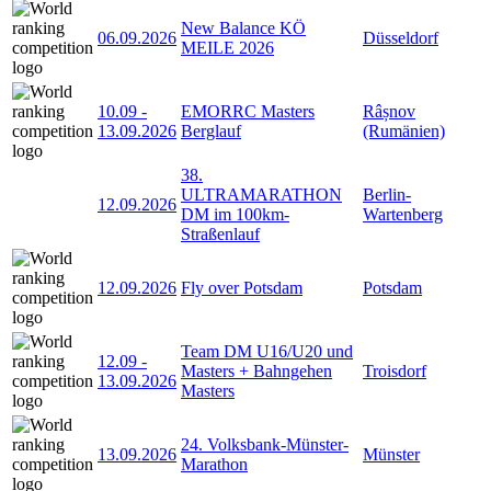
New Balance KÖ
06.09.2026
Düsseldorf
MEILE 2026
10.09
-
EMORRC Masters
Râșnov
13.09.2026
Berglauf
(Rumänien)
38.
ULTRAMARATHON
Berlin-
12.09.2026
DM im 100km-
Wartenberg
Straßenlauf
12.09.2026
Fly over Potsdam
Potsdam
Team DM U16/U20 und
12.09
-
Masters + Bahngehen
Troisdorf
13.09.2026
Masters
24. Volksbank-Münster-
13.09.2026
Münster
Marathon