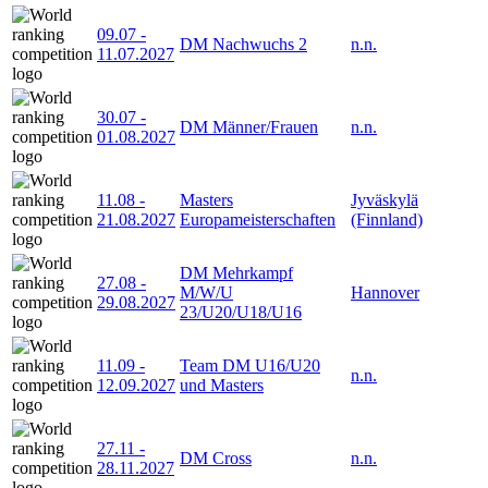
09.07
-
DM Nachwuchs 2
n.n.
11.07.2027
30.07
-
DM Männer/Frauen
n.n.
01.08.2027
11.08
-
Masters
Jyväskylä
21.08.2027
Europameisterschaften
(Finnland)
DM Mehrkampf
27.08
-
M/W/U
Hannover
29.08.2027
23/U20/U18/U16
11.09
-
Team DM U16/U20
n.n.
12.09.2027
und Masters
27.11
-
DM Cross
n.n.
28.11.2027