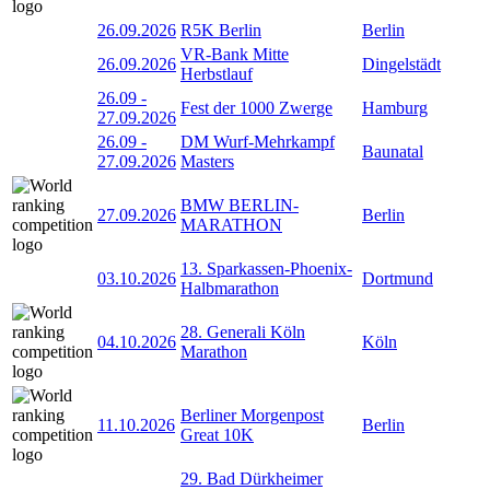
26.09.2026
R5K Berlin
Berlin
VR-Bank Mitte
26.09.2026
Dingelstädt
Herbstlauf
26.09
-
Fest der 1000 Zwerge
Hamburg
27.09.2026
26.09
-
DM Wurf-Mehrkampf
Baunatal
27.09.2026
Masters
BMW BERLIN-
27.09.2026
Berlin
MARATHON
13. Sparkassen-Phoenix-
03.10.2026
Dortmund
Halbmarathon
28. Generali Köln
04.10.2026
Köln
Marathon
Berliner Morgenpost
11.10.2026
Berlin
Great 10K
29. Bad Dürkheimer