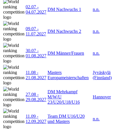
02.07
-
DM Nachwuchs 1
n.n.
04.07.2027
09.07
-
DM Nachwuchs 2
n.n.
11.07.2027
30.07
-
DM Männer/Frauen
n.n.
01.08.2027
11.08
-
Masters
Jyväskylä
21.08.2027
Europameisterschaften
(Finnland)
DM Mehrkampf
27.08
-
M/W/U
Hannover
29.08.2027
23/U20/U18/U16
11.09
-
Team DM U16/U20
n.n.
12.09.2027
und Masters