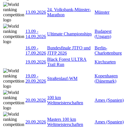
24. Volksbank-Münster-
13.09.2026
Münster
Marathon
13.09
-
Budapest
Ultimate Championships
14.09.2026
(Ungarn)
16.09
-
Bundesfinale JTFO und
Berlin-
17.09.2026
JTFP 2026
Charlottenburg
Black Forest ULTRA
19.09.2026
Kirchzarten
Trail Run
19.09
-
Kopenhagen
Straßenlauf-WM
20.09.2026
(Dänemark)
100 km
20.09.2026
Ames (Spanien)
Weltmeisterschaften
Masters 100 km
20.09.2026
Ames (Spanien)
Weltmeisterschaften