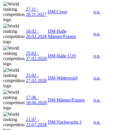
27.11
-
DM Cross
n.n.
28.11.2027
18.02
-
DM Halle
n.n.
20.02.2028
Männer/Frauen
25.02
-
DM Halle U20
n.n.
27.02.2028
25.02
-
DM Winterwurf
n.n.
27.02.2028
17.06
-
DM Männer/Frauen
n.n.
18.06.2028
21.07
-
DM Nachwuchs 1
n.n.
23.07.2028