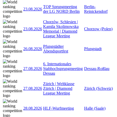
TOP Sprungmeeting
Berlin-
23.08.2026
der LG NORD Berlin
Reinickendorf
Chorzów, Schlesien |
Kamila Skolimowska
23.08.2026
Chorzow (Polen)
Memorial | Diamond
League Meeting
Pfungstädter
26.08.2026
Pfungstadt
Abendsportfest
6. Internationales
27.08.2026
Stabhochsprungmeeting
Dessau-Roßlau
Dessau
Zürich | Weltklasse
27.08.2026
Zürich | Diamond
Zürich (Schweiz)
League Meeting
28.08.2026
HLF-Wurfmeeting
Halle (Saale)