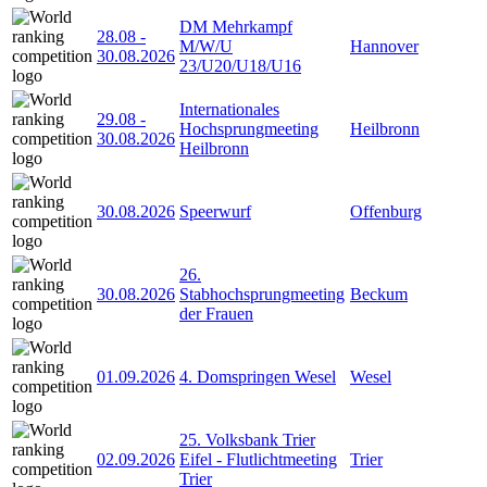
DM Mehrkampf
28.08
-
M/W/U
Hannover
30.08.2026
23/U20/U18/U16
Internationales
29.08
-
Hochsprungmeeting
Heilbronn
30.08.2026
Heilbronn
30.08.2026
Speerwurf
Offenburg
26.
30.08.2026
Stabhochsprungmeeting
Beckum
der Frauen
01.09.2026
4. Domspringen Wesel
Wesel
25. Volksbank Trier
02.09.2026
Eifel - Flutlichtmeeting
Trier
Trier