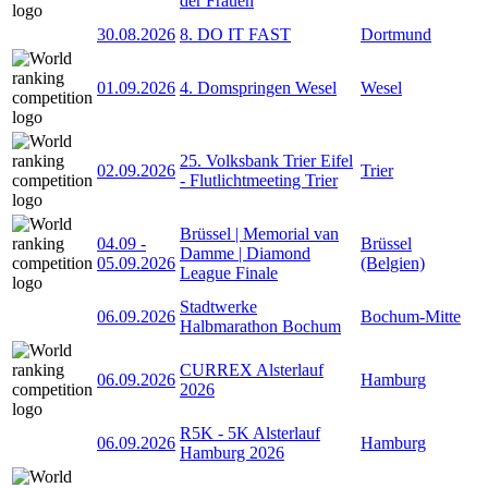
der Frauen
30.08.2026
8. DO IT FAST
Dortmund
01.09.2026
4. Domspringen Wesel
Wesel
25. Volksbank Trier Eifel
02.09.2026
Trier
- Flutlichtmeeting Trier
Brüssel | Memorial van
04.09
-
Brüssel
Damme | Diamond
05.09.2026
(Belgien)
League Finale
Stadtwerke
06.09.2026
Bochum-Mitte
Halbmarathon Bochum
CURREX Alsterlauf
06.09.2026
Hamburg
2026
R5K - 5K Alsterlauf
06.09.2026
Hamburg
Hamburg 2026