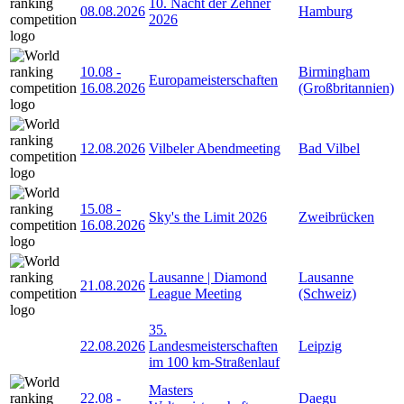
10. Nacht der Zehner
08.08.2026
Hamburg
2026
10.08
-
Birmingham
Europameisterschaften
16.08.2026
(Großbritannien)
12.08.2026
Vilbeler Abendmeeting
Bad Vilbel
15.08
-
Sky's the Limit 2026
Zweibrücken
16.08.2026
Lausanne | Diamond
Lausanne
21.08.2026
League Meeting
(Schweiz)
35.
22.08.2026
Landesmeisterschaften
Leipzig
im 100 km-Straßenlauf
Masters
22.08
-
Daegu