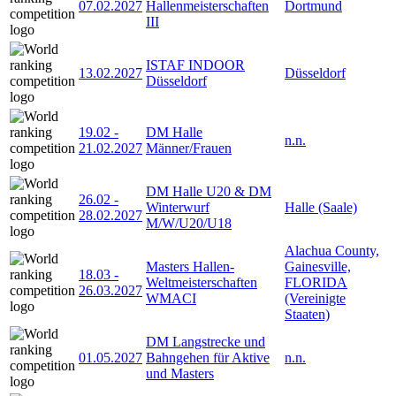
07.02.2027
Hallenmeisterschaften
Dortmund
III
ISTAF INDOOR
13.02.2027
Düsseldorf
Düsseldorf
19.02
-
DM Halle
n.n.
21.02.2027
Männer/Frauen
DM Halle U20 & DM
26.02
-
Winterwurf
Halle (Saale)
28.02.2027
M/W/U20/U18
Alachua County,
Masters Hallen-
Gainesville,
18.03
-
Weltmeisterschaften
FLORIDA
26.03.2027
WMACI
(Vereinigte
Staaten)
DM Langstrecke und
01.05.2027
Bahngehen für Aktive
n.n.
und Masters