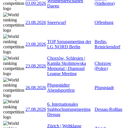
Weltmeisterschaften
03.09.2026
(Südkorea)
Daegu
23.08.2026
Speerwurf
Offenburg
TOP Sprungmeeting der
Berlin-
23.08.2026
LG NORD Berlin
Reinickendorf
Chorzów, Schlesien |
Kamila Skolimowska
Chorzow
23.08.2026
Memorial | Diamond
(Polen)
League Meeting
Pfungstädter
26.08.2026
Pfungstadt
Abendsportfest
6. Internationales
27.08.2026
Stabhochsprungmeeting
Dessau-Roßlau
Dessau
Zürich | Weltklasse