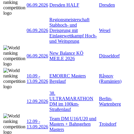
06.09.2026
Dresden HALF
Dresden
Regionsmeisterschaft
Stabhoch- und
06.09.2026
Dreisprung mit
Wesel
Einlagewettkampf Hoch-
und Weitsprung
New Balance KÖ
06.09.2026
Düsseldorf
MEILE 2026
10.09
-
EMORRC Masters
Râșnov
13.09.2026
Berglauf
(Rumänien)
38.
ULTRAMARATHON
Berlin-
12.09.2026
DM im 100km-
Wartenberg
Straßenlauf
Team DM U16/U20 und
12.09
-
Masters + Bahngehen
Troisdorf
13.09.2026
Masters