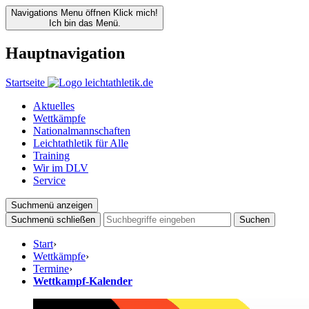
Navigations Menu öffnen
Klick mich!
Ich bin das Menü.
Hauptnavigation
Startseite
Aktuelles
Wettkämpfe
Nationalmannschaften
Leichtathletik für Alle
Training
Wir im DLV
Service
Suchmenü anzeigen
Suchmenü schließen
Suchen
Start
›
Wettkämpfe
›
Termine
›
Wettkampf-Kalender