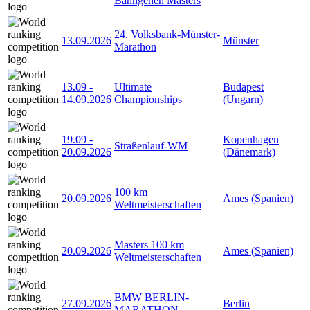
Bahngehen Masters
24. Volksbank-Münster-
13.09.2026
Münster
Marathon
13.09
-
Ultimate
Budapest
14.09.2026
Championships
(Ungarn)
19.09
-
Kopenhagen
Straßenlauf-WM
20.09.2026
(Dänemark)
100 km
20.09.2026
Ames (Spanien)
Weltmeisterschaften
Masters 100 km
20.09.2026
Ames (Spanien)
Weltmeisterschaften
BMW BERLIN-
27.09.2026
Berlin
MARATHON