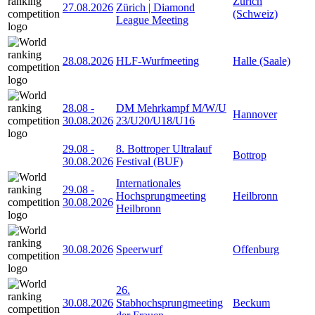
Zürich
27.08.2026
Zürich | Diamond
(Schweiz)
League Meeting
28.08.2026
HLF-Wurfmeeting
Halle (Saale)
28.08
-
DM Mehrkampf M/W/U
Hannover
30.08.2026
23/U20/U18/U16
29.08
-
8. Bottroper Ultralauf
Bottrop
30.08.2026
Festival (BUF)
Internationales
29.08
-
Hochsprungmeeting
Heilbronn
30.08.2026
Heilbronn
30.08.2026
Speerwurf
Offenburg
26.
30.08.2026
Stabhochsprungmeeting
Beckum