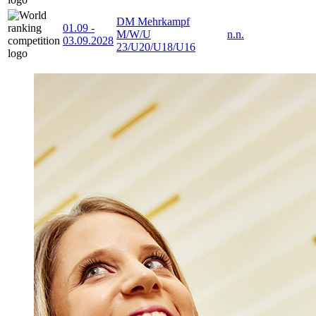
DM Mehrkampf
01.09
-
M/W/U
n.n.
03.09.2028
23/U20/U18/U16