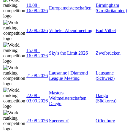
10.08
-
Birmingham
Europameisterschaften
16.08.2026
(Großbritannien)
12.08.2026
Vilbeler Abendmeeting
Bad Vilbel
15.08
-
Sky's the Limit 2026
Zweibrücken
16.08.2026
Lausanne | Diamond
Lausanne
21.08.2026
League Meeting
(Schweiz)
Masters
22.08
-
Daegu
Weltmeisterschaften
03.09.2026
(Südkorea)
Daegu
23.08.2026
Speerwurf
Offenburg