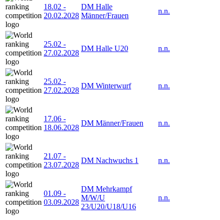
18.02
-
DM Halle
n.n.
20.02.2028
Männer/Frauen
25.02
-
DM Halle U20
n.n.
27.02.2028
25.02
-
DM Winterwurf
n.n.
27.02.2028
17.06
-
DM Männer/Frauen
n.n.
18.06.2028
21.07
-
DM Nachwuchs 1
n.n.
23.07.2028
DM Mehrkampf
01.09
-
M/W/U
n.n.
03.09.2028
23/U20/U18/U16