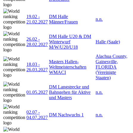
19.02
-
DM Halle
n.n.
21.02.2027
Männer/Frauen
DM Halle U20 & DM
26.02
-
Winterwurf
Halle (Saale)
28.02.2027
M/W/U20/U18
Alachua County,
Masters Hallen-
Gainesville,
18.03
-
Weltmeisterschaften
FLORIDA
26.03.2027
WMACI
(Vereinigte
Staaten)
DM Langstrecke und
01.05.2027
Bahngehen für Aktive
n.n.
und Masters
02.07
-
DM Nachwuchs 1
n.n.
04.07.2027