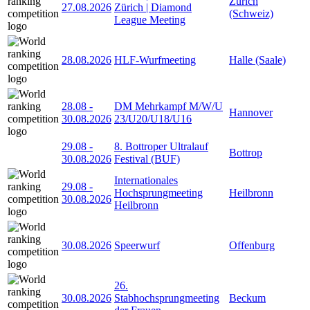
Zürich
27.08.2026
Zürich | Diamond
(Schweiz)
League Meeting
28.08.2026
HLF-Wurfmeeting
Halle (Saale)
28.08
-
DM Mehrkampf M/W/U
Hannover
30.08.2026
23/U20/U18/U16
29.08
-
8. Bottroper Ultralauf
Bottrop
30.08.2026
Festival (BUF)
Internationales
29.08
-
Hochsprungmeeting
Heilbronn
30.08.2026
Heilbronn
30.08.2026
Speerwurf
Offenburg
26.
30.08.2026
Stabhochsprungmeeting
Beckum