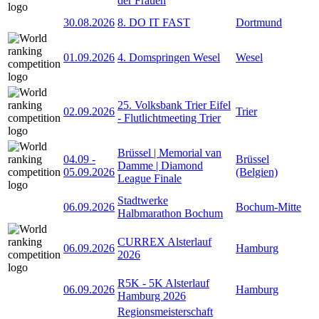
der Frauen
30.08.2026
8. DO IT FAST
Dortmund
01.09.2026
4. Domspringen Wesel
Wesel
25. Volksbank Trier Eifel
02.09.2026
Trier
- Flutlichtmeeting Trier
Brüssel | Memorial van
04.09
-
Brüssel
Damme | Diamond
05.09.2026
(Belgien)
League Finale
Stadtwerke
06.09.2026
Bochum-Mitte
Halbmarathon Bochum
CURREX Alsterlauf
06.09.2026
Hamburg
2026
R5K - 5K Alsterlauf
06.09.2026
Hamburg
Hamburg 2026
Regionsmeisterschaft