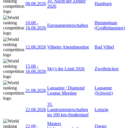
10. Nacht der Zehner
08.08.2026
Hamburg
2026
10.08
-
Birmingham
Europameisterschaften
16.08.2026
(Großbritannien)
12.08.2026
Vilbeler Abendmeeting
Bad Vilbel
15.08
-
Sky's the Limit 2026
Zweibrücken
16.08.2026
Lausanne | Diamond
Lausanne
21.08.2026
League Meeting
(Schweiz)
35.
22.08.2026
Landesmeisterschaften
Leipzig
im 100 km-Straßenlauf
Masters
22.08
-
Daegu