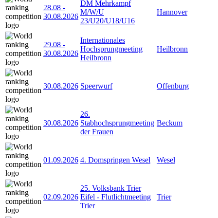
DM Mehrkampf
28.08
-
M/W/U
Hannover
30.08.2026
23/U20/U18/U16
Internationales
29.08
-
Hochsprungmeeting
Heilbronn
30.08.2026
Heilbronn
30.08.2026
Speerwurf
Offenburg
26.
30.08.2026
Stabhochsprungmeeting
Beckum
der Frauen
01.09.2026
4. Domspringen Wesel
Wesel
25. Volksbank Trier
02.09.2026
Eifel - Flutlichtmeeting
Trier
Trier