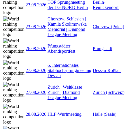
TOP Sprungmeeting
Berlin-
23.08.2026
der LG NORD Berlin
Reinickendorf
Chorzów, Schlesien |
Kamila Skolimowska
23.08.2026
Chorzow (Polen)
Memorial | Diamond
League Meeting
Pfungstädter
26.08.2026
Pfungstadt
Abendsportfest
6. Internationales
27.08.2026
Stabhochsprungmeeting
Dessau-Roßlau
Dessau
Zürich | Weltklasse
27.08.2026
Zürich | Diamond
Zürich (Schweiz)
League Meeting
28.08.2026
HLF-Wurfmeeting
Halle (Saale)