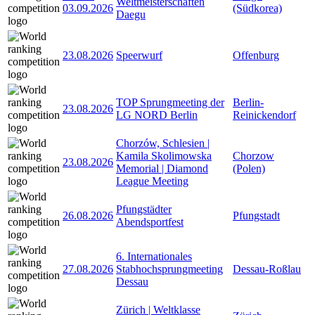
Weltmeisterschaften
03.09.2026
(Südkorea)
Daegu
23.08.2026
Speerwurf
Offenburg
TOP Sprungmeeting der
Berlin-
23.08.2026
LG NORD Berlin
Reinickendorf
Chorzów, Schlesien |
Kamila Skolimowska
Chorzow
23.08.2026
Memorial | Diamond
(Polen)
League Meeting
Pfungstädter
26.08.2026
Pfungstadt
Abendsportfest
6. Internationales
27.08.2026
Stabhochsprungmeeting
Dessau-Roßlau
Dessau
Zürich | Weltklasse