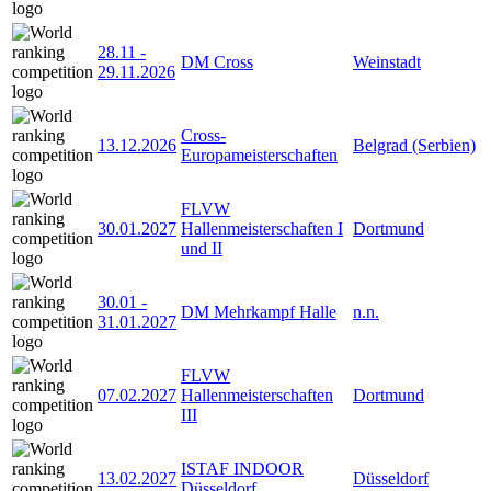
28.11
-
DM Cross
Weinstadt
29.11.2026
Cross-
13.12.2026
Belgrad (Serbien)
Europameisterschaften
FLVW
30.01.2027
Hallenmeisterschaften I
Dortmund
und II
30.01
-
DM Mehrkampf Halle
n.n.
31.01.2027
FLVW
07.02.2027
Hallenmeisterschaften
Dortmund
III
ISTAF INDOOR
13.02.2027
Düsseldorf
Düsseldorf