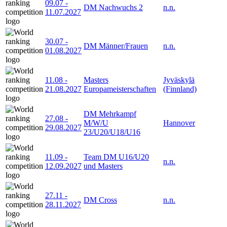
09.07
-
DM Nachwuchs 2
n.n.
11.07.2027
30.07
-
DM Männer/Frauen
n.n.
01.08.2027
11.08
-
Masters
Jyväskylä
21.08.2027
Europameisterschaften
(Finnland)
DM Mehrkampf
27.08
-
M/W/U
Hannover
29.08.2027
23/U20/U18/U16
11.09
-
Team DM U16/U20
n.n.
12.09.2027
und Masters
27.11
-
DM Cross
n.n.
28.11.2027