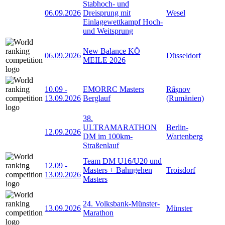
Stabhoch- und
06.09.2026
Dreisprung mit
Wesel
Einlagewettkampf Hoch-
und Weitsprung
New Balance KÖ
06.09.2026
Düsseldorf
MEILE 2026
10.09
-
EMORRC Masters
Râșnov
13.09.2026
Berglauf
(Rumänien)
38.
ULTRAMARATHON
Berlin-
12.09.2026
DM im 100km-
Wartenberg
Straßenlauf
Team DM U16/U20 und
12.09
-
Masters + Bahngehen
Troisdorf
13.09.2026
Masters
24. Volksbank-Münster-
13.09.2026
Münster
Marathon