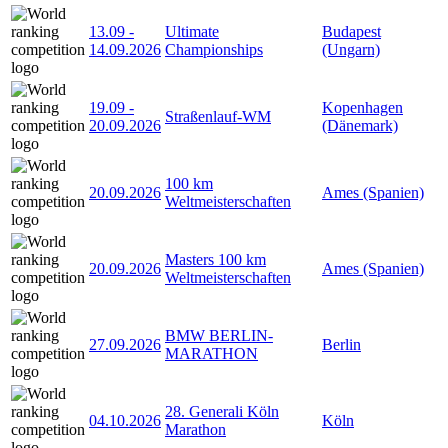
13.09
-
Ultimate
Budapest
14.09.2026
Championships
(Ungarn)
19.09
-
Kopenhagen
Straßenlauf-WM
20.09.2026
(Dänemark)
100 km
20.09.2026
Ames (Spanien)
Weltmeisterschaften
Masters 100 km
20.09.2026
Ames (Spanien)
Weltmeisterschaften
BMW BERLIN-
27.09.2026
Berlin
MARATHON
28. Generali Köln
04.10.2026
Köln
Marathon