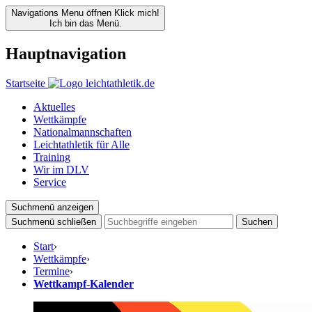
Navigations Menu öffnen
Klick mich!
Ich bin das Menü.
Hauptnavigation
Startseite
Aktuelles
Wettkämpfe
Nationalmannschaften
Leichtathletik für Alle
Training
Wir im DLV
Service
Suchmenü anzeigen
Suchmenü schließen
Suchen
Start
›
Wettkämpfe
›
Termine
›
Wettkampf-Kalender