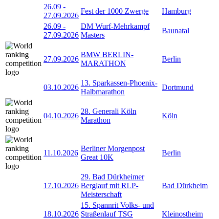
26.09
-
Fest der 1000 Zwerge
Hamburg
27.09.2026
26.09
-
DM Wurf-Mehrkampf
Baunatal
27.09.2026
Masters
BMW BERLIN-
27.09.2026
Berlin
MARATHON
13. Sparkassen-Phoenix-
03.10.2026
Dortmund
Halbmarathon
28. Generali Köln
04.10.2026
Köln
Marathon
Berliner Morgenpost
11.10.2026
Berlin
Great 10K
29. Bad Dürkheimer
17.10.2026
Berglauf mit RLP-
Bad Dürkheim
Meisterschaft
15. Spannrit Volks- und
18.10.2026
Straßenlauf TSG
Kleinostheim