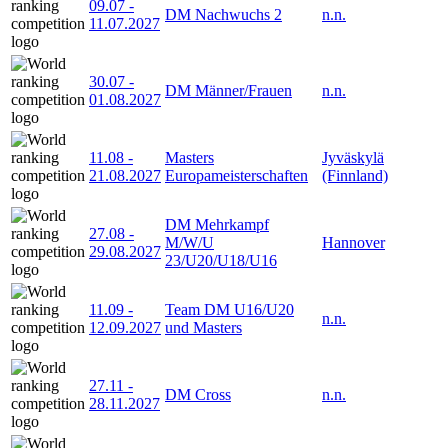
09.07
-
DM Nachwuchs 2
n.n.
11.07.2027
30.07
-
DM Männer/Frauen
n.n.
01.08.2027
11.08
-
Masters
Jyväskylä
21.08.2027
Europameisterschaften
(Finnland)
DM Mehrkampf
27.08
-
M/W/U
Hannover
29.08.2027
23/U20/U18/U16
11.09
-
Team DM U16/U20
n.n.
12.09.2027
und Masters
27.11
-
DM Cross
n.n.
28.11.2027