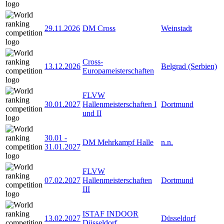
29.11.2026
DM Cross
Weinstadt
Cross-
13.12.2026
Belgrad (Serbien)
Europameisterschaften
FLVW
30.01.2027
Hallenmeisterschaften I
Dortmund
und II
30.01
-
DM Mehrkampf Halle
n.n.
31.01.2027
FLVW
07.02.2027
Hallenmeisterschaften
Dortmund
III
ISTAF INDOOR
13.02.2027
Düsseldorf
Düsseldorf