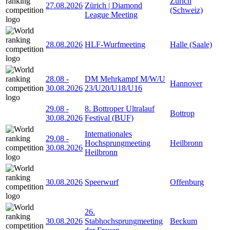
Zürich
27.08.2026
Zürich | Diamond
(Schweiz)
League Meeting
28.08.2026
HLF-Wurfmeeting
Halle (Saale)
28.08
-
DM Mehrkampf M/W/U
Hannover
30.08.2026
23/U20/U18/U16
29.08
-
8. Bottroper Ultralauf
Bottrop
30.08.2026
Festival (BUF)
Internationales
29.08
-
Hochsprungmeeting
Heilbronn
30.08.2026
Heilbronn
30.08.2026
Speerwurf
Offenburg
26.
30.08.2026
Stabhochsprungmeeting
Beckum