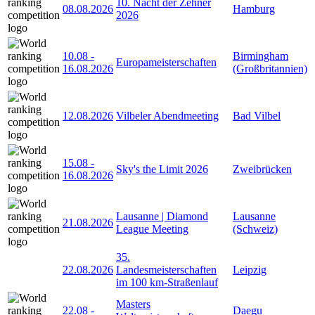
10. Nacht der Zehner
08.08.2026
Hamburg
2026
10.08
-
Birmingham
Europameisterschaften
16.08.2026
(Großbritannien)
12.08.2026
Vilbeler Abendmeeting
Bad Vilbel
15.08
-
Sky's the Limit 2026
Zweibrücken
16.08.2026
Lausanne | Diamond
Lausanne
21.08.2026
League Meeting
(Schweiz)
35.
22.08.2026
Landesmeisterschaften
Leipzig
im 100 km-Straßenlauf
Masters
22.08
-
Daegu