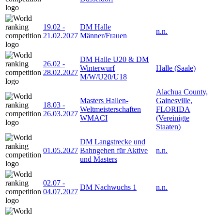
19.02
-
DM Halle
n.n.
21.02.2027
Männer/Frauen
DM Halle U20 & DM
26.02
-
Winterwurf
Halle (Saale)
28.02.2027
M/W/U20/U18
Alachua County,
Masters Hallen-
Gainesville,
18.03
-
Weltmeisterschaften
FLORIDA
26.03.2027
WMACI
(Vereinigte
Staaten)
DM Langstrecke und
01.05.2027
Bahngehen für Aktive
n.n.
und Masters
02.07
-
DM Nachwuchs 1
n.n.
04.07.2027