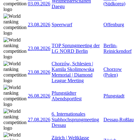
Weltmeisterschaften
03.09.2026
(Südkorea)
Daegu
23.08.2026
Speerwurf
Offenburg
TOP Sprungmeeting der
Berlin-
23.08.2026
LG NORD Berlin
Reinickendorf
Chorzów, Schlesien |
Kamila Skolimowska
Chorzow
23.08.2026
Memorial | Diamond
(Polen)
League Meeting
Pfungstädter
26.08.2026
Pfungstadt
Abendsportfest
6. Internationales
27.08.2026
Stabhochsprungmeeting
Dessau-Roßlau
Dessau
Zürich | Weltklasse