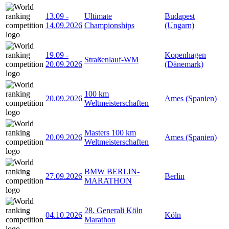
13.09
-
Ultimate
Budapest
14.09.2026
Championships
(Ungarn)
19.09
-
Kopenhagen
Straßenlauf-WM
20.09.2026
(Dänemark)
100 km
20.09.2026
Ames (Spanien)
Weltmeisterschaften
Masters 100 km
20.09.2026
Ames (Spanien)
Weltmeisterschaften
BMW BERLIN-
27.09.2026
Berlin
MARATHON
28. Generali Köln
04.10.2026
Köln
Marathon