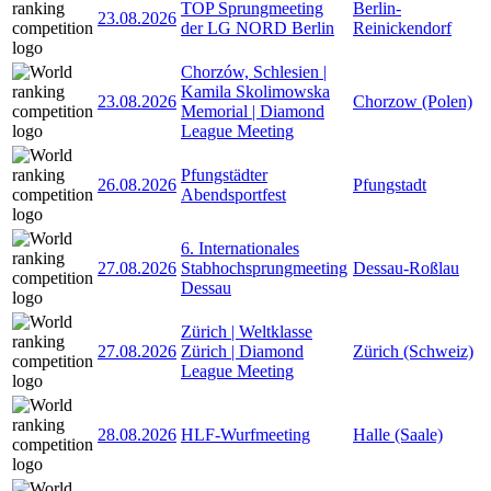
TOP Sprungmeeting
Berlin-
23.08.2026
der LG NORD Berlin
Reinickendorf
Chorzów, Schlesien |
Kamila Skolimowska
23.08.2026
Chorzow (Polen)
Memorial | Diamond
League Meeting
Pfungstädter
26.08.2026
Pfungstadt
Abendsportfest
6. Internationales
27.08.2026
Stabhochsprungmeeting
Dessau-Roßlau
Dessau
Zürich | Weltklasse
27.08.2026
Zürich | Diamond
Zürich (Schweiz)
League Meeting
28.08.2026
HLF-Wurfmeeting
Halle (Saale)