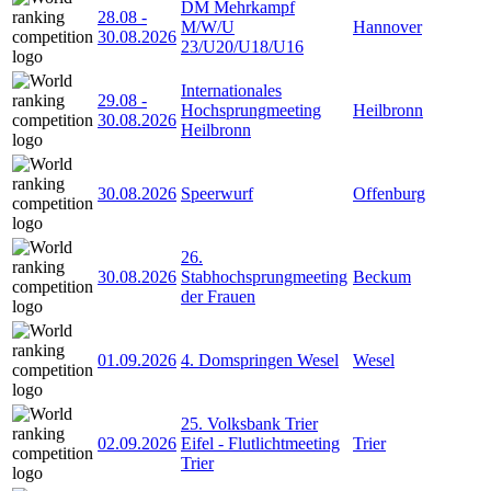
DM Mehrkampf
28.08
-
M/W/U
Hannover
30.08.2026
23/U20/U18/U16
Internationales
29.08
-
Hochsprungmeeting
Heilbronn
30.08.2026
Heilbronn
30.08.2026
Speerwurf
Offenburg
26.
30.08.2026
Stabhochsprungmeeting
Beckum
der Frauen
01.09.2026
4. Domspringen Wesel
Wesel
25. Volksbank Trier
02.09.2026
Eifel - Flutlichtmeeting
Trier
Trier