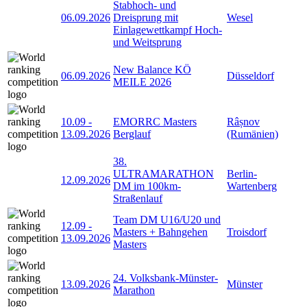
Stabhoch- und
06.09.2026
Dreisprung mit
Wesel
Einlagewettkampf Hoch-
und Weitsprung
New Balance KÖ
06.09.2026
Düsseldorf
MEILE 2026
10.09
-
EMORRC Masters
Râșnov
13.09.2026
Berglauf
(Rumänien)
38.
ULTRAMARATHON
Berlin-
12.09.2026
DM im 100km-
Wartenberg
Straßenlauf
Team DM U16/U20 und
12.09
-
Masters + Bahngehen
Troisdorf
13.09.2026
Masters
24. Volksbank-Münster-
13.09.2026
Münster
Marathon