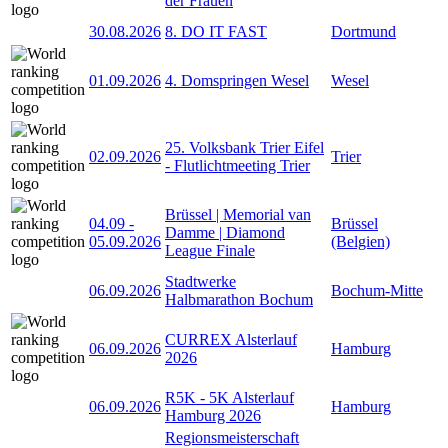
der Frauen
30.08.2026
8. DO IT FAST
Dortmund
01.09.2026
4. Domspringen Wesel
Wesel
25. Volksbank Trier Eifel
02.09.2026
Trier
- Flutlichtmeeting Trier
Brüssel | Memorial van
04.09
-
Brüssel
Damme | Diamond
05.09.2026
(Belgien)
League Finale
Stadtwerke
06.09.2026
Bochum-Mitte
Halbmarathon Bochum
CURREX Alsterlauf
06.09.2026
Hamburg
2026
R5K - 5K Alsterlauf
06.09.2026
Hamburg
Hamburg 2026
Regionsmeisterschaft