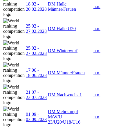
18.02
-
DM Halle
n.n.
20.02.2028
Männer/Frauen
25.02
-
DM Halle U20
n.n.
27.02.2028
25.02
-
DM Winterwurf
n.n.
27.02.2028
17.06
-
DM Männer/Frauen
n.n.
18.06.2028
21.07
-
DM Nachwuchs 1
n.n.
23.07.2028
DM Mehrkampf
01.09
-
M/W/U
n.n.
03.09.2028
23/U20/U18/U16