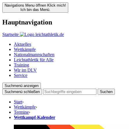
Navigations Menu öffnen
Klick mich!
Ich bin das Menü.
Hauptnavigation
Startseite
Aktuelles
Wettkämpfe
Nationalmannschaften
Leichtathletik für Alle
Training
Wir im DLV
Service
Suchmenü anzeigen
Suchmenü schließen
Suchen
Start
›
Wettkämpfe
›
Termine
›
Wettkampf-Kalender