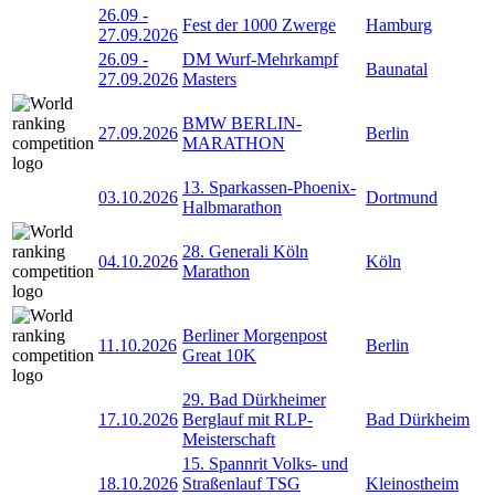
26.09
-
Fest der 1000 Zwerge
Hamburg
27.09.2026
26.09
-
DM Wurf-Mehrkampf
Baunatal
27.09.2026
Masters
BMW BERLIN-
27.09.2026
Berlin
MARATHON
13. Sparkassen-Phoenix-
03.10.2026
Dortmund
Halbmarathon
28. Generali Köln
04.10.2026
Köln
Marathon
Berliner Morgenpost
11.10.2026
Berlin
Great 10K
29. Bad Dürkheimer
17.10.2026
Berglauf mit RLP-
Bad Dürkheim
Meisterschaft
15. Spannrit Volks- und
18.10.2026
Straßenlauf TSG
Kleinostheim