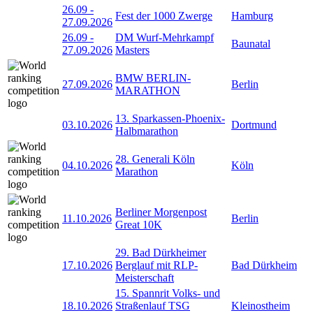
26.09
-
Fest der 1000 Zwerge
Hamburg
27.09.2026
26.09
-
DM Wurf-Mehrkampf
Baunatal
27.09.2026
Masters
BMW BERLIN-
27.09.2026
Berlin
MARATHON
13. Sparkassen-Phoenix-
03.10.2026
Dortmund
Halbmarathon
28. Generali Köln
04.10.2026
Köln
Marathon
Berliner Morgenpost
11.10.2026
Berlin
Great 10K
29. Bad Dürkheimer
17.10.2026
Berglauf mit RLP-
Bad Dürkheim
Meisterschaft
15. Spannrit Volks- und
18.10.2026
Straßenlauf TSG
Kleinostheim