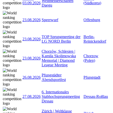
Weltmeisterschaften
03.09.2026
(Südkorea)
Daegu
23.08.2026
Speerwurf
Offenburg
TOP Sprungmeeting der
Berlin-
23.08.2026
LG NORD Berlin
Reinickendorf
Chorzów, Schlesien |
Kamila Skolimowska
Chorzow
23.08.2026
Memorial | Diamond
(Polen)
League Meeting
Pfungstädter
26.08.2026
Pfungstadt
Abendsportfest
6. Internationales
27.08.2026
Stabhochsprungmeeting
Dessau-Roßlau
Dessau
Zürich | Weltklasse