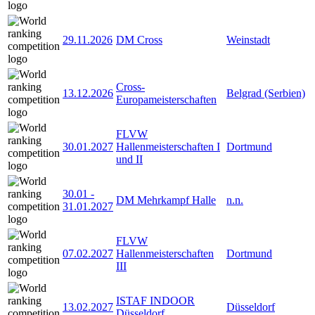
29.11.2026
DM Cross
Weinstadt
Cross-
13.12.2026
Belgrad (Serbien)
Europameisterschaften
FLVW
30.01.2027
Hallenmeisterschaften I
Dortmund
und II
30.01
-
DM Mehrkampf Halle
n.n.
31.01.2027
FLVW
07.02.2027
Hallenmeisterschaften
Dortmund
III
ISTAF INDOOR
13.02.2027
Düsseldorf
Düsseldorf