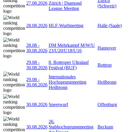
Zürich
27.08.2026
Zürich | Diamond
(Schweiz)
League Meeting
28.08.2026
HLF-Wurfmeeting
Halle (Saale)
28.08
-
DM Mehrkampf M/W/U
Hannover
30.08.2026
23/U20/U18/U16
29.08
-
8. Bottroper Ultralauf
Bottrop
30.08.2026
Festival (BUF)
Internationales
29.08
-
Hochsprungmeeting
Heilbronn
30.08.2026
Heilbronn
30.08.2026
Speerwurf
Offenburg
26.
30.08.2026
Stabhochsprungmeeting
Beckum