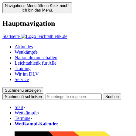
Navigations Menu öffnen
Klick mich!
Ich bin das Menü.
Hauptnavigation
Startseite
Aktuelles
Wettkämpfe
Nationalmannschaften
Leichtathletik für Alle
Training
Wir im DLV
Service
Suchmenü anzeigen
Suchmenü schließen
Suchen
Start
›
Wettkämpfe
›
Termine
›
Wettkampf-Kalender