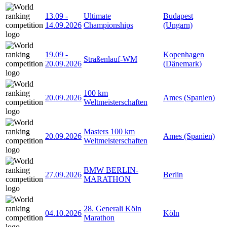
13.09
-
Ultimate
Budapest
14.09.2026
Championships
(Ungarn)
19.09
-
Kopenhagen
Straßenlauf-WM
20.09.2026
(Dänemark)
100 km
20.09.2026
Ames (Spanien)
Weltmeisterschaften
Masters 100 km
20.09.2026
Ames (Spanien)
Weltmeisterschaften
BMW BERLIN-
27.09.2026
Berlin
MARATHON
28. Generali Köln
04.10.2026
Köln
Marathon