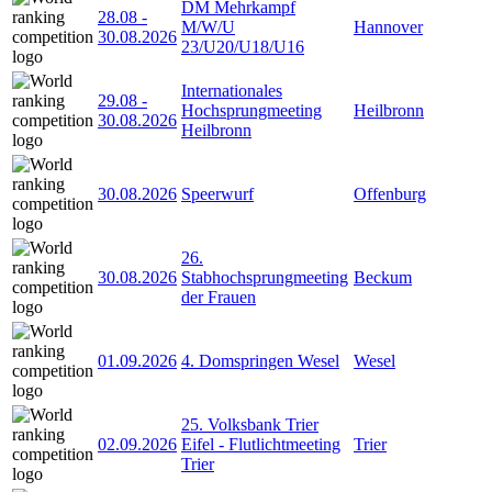
DM Mehrkampf
28.08
-
M/W/U
Hannover
30.08.2026
23/U20/U18/U16
Internationales
29.08
-
Hochsprungmeeting
Heilbronn
30.08.2026
Heilbronn
30.08.2026
Speerwurf
Offenburg
26.
30.08.2026
Stabhochsprungmeeting
Beckum
der Frauen
01.09.2026
4. Domspringen Wesel
Wesel
25. Volksbank Trier
02.09.2026
Eifel - Flutlichtmeeting
Trier
Trier