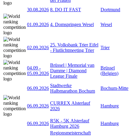
der Frauen
30.08.2026
8. DO IT FAST
Dortmund
01.09.2026
4. Domspringen Wesel
Wesel
25. Volksbank Trier Eifel
02.09.2026
Trier
- Flutlichtmeeting Trier
Brüssel | Memorial van
04.09
-
Brüssel
Damme | Diamond
05.09.2026
(Belgien)
League Finale
Stadtwerke
06.09.2026
Bochum-Mitte
Halbmarathon Bochum
CURREX Alsterlauf
06.09.2026
Hamburg
2026
R5K - 5K Alsterlauf
06.09.2026
Hamburg
Hamburg 2026
Regionsmeisterschaft