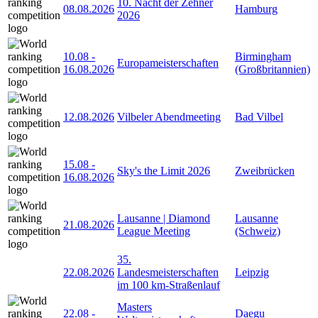
10. Nacht der Zehner
08.08.2026
Hamburg
2026
10.08
-
Birmingham
Europameisterschaften
16.08.2026
(Großbritannien)
12.08.2026
Vilbeler Abendmeeting
Bad Vilbel
15.08
-
Sky's the Limit 2026
Zweibrücken
16.08.2026
Lausanne | Diamond
Lausanne
21.08.2026
League Meeting
(Schweiz)
35.
22.08.2026
Landesmeisterschaften
Leipzig
im 100 km-Straßenlauf
Masters
22.08
-
Daegu