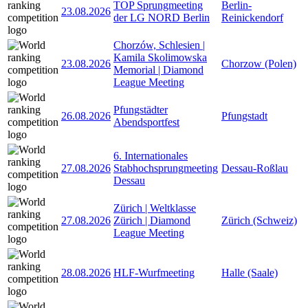
TOP Sprungmeeting
Berlin-
23.08.2026
der LG NORD Berlin
Reinickendorf
Chorzów, Schlesien |
Kamila Skolimowska
23.08.2026
Chorzow (Polen)
Memorial | Diamond
League Meeting
Pfungstädter
26.08.2026
Pfungstadt
Abendsportfest
6. Internationales
27.08.2026
Stabhochsprungmeeting
Dessau-Roßlau
Dessau
Zürich | Weltklasse
27.08.2026
Zürich | Diamond
Zürich (Schweiz)
League Meeting
28.08.2026
HLF-Wurfmeeting
Halle (Saale)