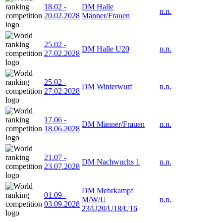
18.02
-
DM Halle
n.n.
20.02.2028
Männer/Frauen
25.02
-
DM Halle U20
n.n.
27.02.2028
25.02
-
DM Winterwurf
n.n.
27.02.2028
17.06
-
DM Männer/Frauen
n.n.
18.06.2028
21.07
-
DM Nachwuchs 1
n.n.
23.07.2028
DM Mehrkampf
01.09
-
M/W/U
n.n.
03.09.2028
23/U20/U18/U16