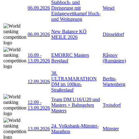
Stabhoch- und
06.09.2026
Dreisprung mit
Wesel
Einlagewettkampf Hoch-
und Weitsprung
New Balance KÖ
06.09.2026
Düsseldorf
MEILE 2026
10.09
-
EMORRC Masters
Râșnov
13.09.2026
Berglauf
(Rumänien)
38.
ULTRAMARATHON
Berlin-
12.09.2026
DM im 100km-
Wartenberg
Straßenlauf
Team DM U16/U20 und
12.09
-
Masters + Bahngehen
Troisdorf
13.09.2026
Masters
24. Volksbank-Münster-
13.09.2026
Münster
Marathon