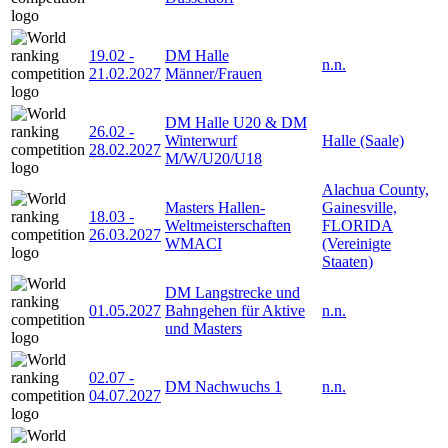
19.02
-
DM Halle
n.n.
21.02.2027
Männer/Frauen
DM Halle U20 & DM
26.02
-
Winterwurf
Halle (Saale)
28.02.2027
M/W/U20/U18
Alachua County,
Masters Hallen-
Gainesville,
18.03
-
Weltmeisterschaften
FLORIDA
26.03.2027
WMACI
(Vereinigte
Staaten)
DM Langstrecke und
01.05.2027
Bahngehen für Aktive
n.n.
und Masters
02.07
-
DM Nachwuchs 1
n.n.
04.07.2027