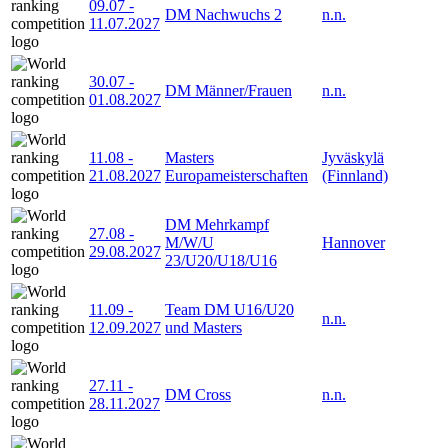
09.07
-
DM Nachwuchs 2
n.n.
11.07.2027
30.07
-
DM Männer/Frauen
n.n.
01.08.2027
11.08
-
Masters
Jyväskylä
21.08.2027
Europameisterschaften
(Finnland)
DM Mehrkampf
27.08
-
M/W/U
Hannover
29.08.2027
23/U20/U18/U16
11.09
-
Team DM U16/U20
n.n.
12.09.2027
und Masters
27.11
-
DM Cross
n.n.
28.11.2027