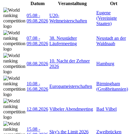
Datum
Veranstaltung
Ort
Eugene
05.08
-
U20-
(Vereinigte
09.08.2026
Weltmeisterschaften
Staaten)
07.08
-
38. Neustädter
Neustadt an der
09.08.2026
Läufermeeting
Waldnaab
10. Nacht der Zehner
08.08.2026
Hamburg
2026
10.08
-
Birmingham
Europameisterschaften
16.08.2026
(Großbritannien)
12.08.2026
Vilbeler Abendmeeting
Bad Vilbel
15.08
-
Sky's the Limit 2026
Zweibrücken