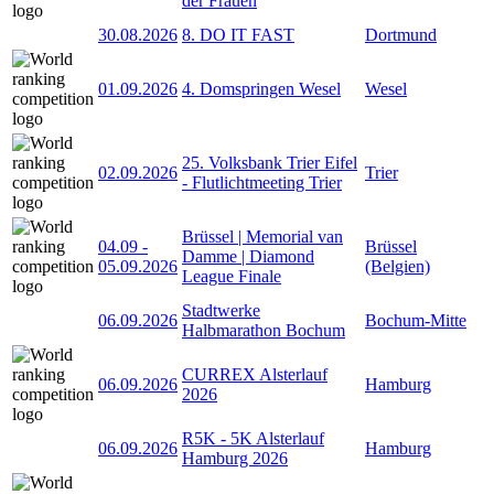
der Frauen
30.08.2026
8. DO IT FAST
Dortmund
01.09.2026
4. Domspringen Wesel
Wesel
25. Volksbank Trier Eifel
02.09.2026
Trier
- Flutlichtmeeting Trier
Brüssel | Memorial van
04.09
-
Brüssel
Damme | Diamond
05.09.2026
(Belgien)
League Finale
Stadtwerke
06.09.2026
Bochum-Mitte
Halbmarathon Bochum
CURREX Alsterlauf
06.09.2026
Hamburg
2026
R5K - 5K Alsterlauf
06.09.2026
Hamburg
Hamburg 2026