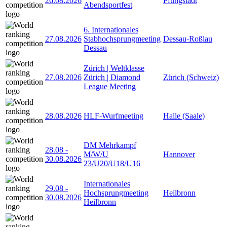
26.08.2026
Pfungstadt
Abendsportfest
6. Internationales
27.08.2026
Stabhochsprungmeeting
Dessau-Roßlau
Dessau
Zürich | Weltklasse
27.08.2026
Zürich | Diamond
Zürich (Schweiz)
League Meeting
28.08.2026
HLF-Wurfmeeting
Halle (Saale)
DM Mehrkampf
28.08
-
M/W/U
Hannover
30.08.2026
23/U20/U18/U16
Internationales
29.08
-
Hochsprungmeeting
Heilbronn
30.08.2026
Heilbronn