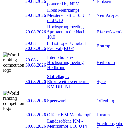
29.08.2026
Embsen
powered by NLV
Kreis Mehrkampf
29.08.2026
Meisterschaft U16, U14
Neu-Anspach
und U12
Hochsprungmeeting
29.08.2026
Springen in die Nacht
Bischofswerda
10.0
29.08
-
8. Bottroper Ultralauf
Bottrop
30.08.2026
Festival (BUF)
Internationales
29.08
-
Hochsprungmeeting
Heilbronn
30.08.2026
Heilbronn
Staffeltag u.
30.08.2026
Einzelwettbewerbe mit
Syke
KM DH+NI
30.08.2026
Speerwurf
Offenburg
30.08.2026
Offene KM Mehrkampf
Husum
Landesoffene KM -
Friedrichsgabe
30.08.2026
Mehrkampf U10-U14 +