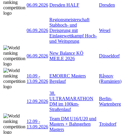
06.09.2026
Dresden HALF
Dresden
Regionsmeisterschaft
Stabhoch- und
06.09.2026
Dreisprung mit
Wesel
Einlagewettkampf Hoch-
und Weitsprung
New Balance KÖ
06.09.2026
Düsseldorf
MEILE 2026
10.09
-
EMORRC Masters
Râșnov
13.09.2026
Berglauf
(Rumänien)
38.
ULTRAMARATHON
Berlin-
12.09.2026
DM im 100km-
Wartenberg
Straßenlauf
Team DM U16/U20 und
12.09
-
Masters + Bahngehen
Troisdorf
13.09.2026
Masters