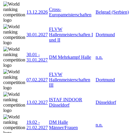
Cross-
13.12.2026
Belgrad (Serbien)
Europameisterschaften
FLVW
30.01.2027
Hallenmeisterschaften I
Dortmund
und II
30.01
-
DM Mehrkampf Halle
n.n.
31.01.2027
FLVW
07.02.2027
Hallenmeisterschaften
Dortmund
III
ISTAF INDOOR
13.02.2027
Düsseldorf
Düsseldorf
19.02
-
DM Halle
n.n.
21.02.2027
Männer/Frauen