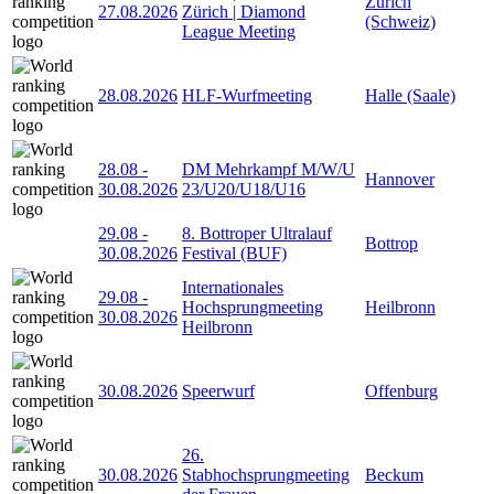
Zürich
27.08.2026
Zürich | Diamond
(Schweiz)
League Meeting
28.08.2026
HLF-Wurfmeeting
Halle (Saale)
28.08
-
DM Mehrkampf M/W/U
Hannover
30.08.2026
23/U20/U18/U16
29.08
-
8. Bottroper Ultralauf
Bottrop
30.08.2026
Festival (BUF)
Internationales
29.08
-
Hochsprungmeeting
Heilbronn
30.08.2026
Heilbronn
30.08.2026
Speerwurf
Offenburg
26.
30.08.2026
Stabhochsprungmeeting
Beckum