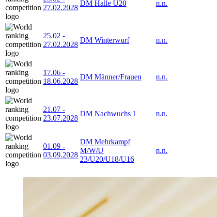
DM Halle U20
n.n.
27.02.2028
25.02
-
DM Winterwurf
n.n.
27.02.2028
17.06
-
DM Männer/Frauen
n.n.
18.06.2028
21.07
-
DM Nachwuchs 1
n.n.
23.07.2028
DM Mehrkampf
01.09
-
M/W/U
n.n.
03.09.2028
23/U20/U18/U16