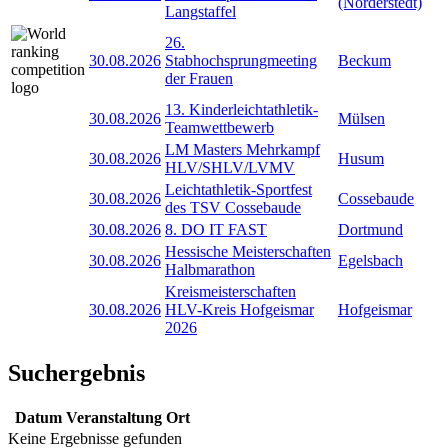
(Norderstedt)
Langstaffel
26.
30.08.2026
Stabhochsprungmeeting
Beckum
der Frauen
13. Kinderleichtathletik-
30.08.2026
Mülsen
Teamwettbewerb
LM Masters Mehrkampf
30.08.2026
Husum
HLV/SHLV/LVMV
Leichtathletik-Sportfest
30.08.2026
Cossebaude
des TSV Cossebaude
30.08.2026
8. DO IT FAST
Dortmund
Hessische Meisterschaften
30.08.2026
Egelsbach
Halbmarathon
Kreismeisterschaften
30.08.2026
HLV-Kreis Hofgeismar
Hofgeismar
2026
Suchergebnis
Datum
Veranstaltung
Ort
Keine Ergebnisse gefunden