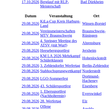
17.10.2026
Berglauf mit RLP-
Bad Dürkheim
Meisterschaft
Datum
Veranstaltung
Ort
KiLa-Cup Kreis Harburg-
29.08.2026
Winsen-Borstel
Land
Vereinsmeisterschaften
Braunschweig-
29.08.2026
MTV Braunschweig
Rüningen
4. Springer Meeting des
29.08.2026
Ahrensburg
ATSV (mit Wurf)
29.08.2026
Heesebergsportfest
Jerxheim
KM LA 2026 Mehrkampf
29.08.2026
Hohenlockstedt
Schülerklassen
29.08.2026
3. Zehlendorfer Werfertag
Berlin-Zehlendor
29.08.2026
Stabhochsprungwettkampf
Norderstedt
Dortmund-
29.08.2026
LGO-Sommerfest
Hacheney
29.08.2026
43. Schülersportfest
Eisenberg
1. Eberssportfest
29.08.2026
Everswinkel
(Nachholtermin)
29.08.2026
28. Werfertag
Elz
Offene
29.08.2026
Apolda