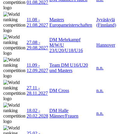
01.08.2027
11.08
-
Masters
Jyväskylä
21.08.2027
Europameisterschaften
(Finnland)
DM Mehrkampf
27.08
-
M/W/U
Hannover
29.08.2027
23/U20/U18/U16
11.09
-
Team DM U16/U20
n.n.
12.09.2027
und Masters
27.11
-
DM Cross
n.n.
28.11.2027
18.02
-
DM Halle
n.n.
20.02.2028
Männer/Frauen
25.02
-