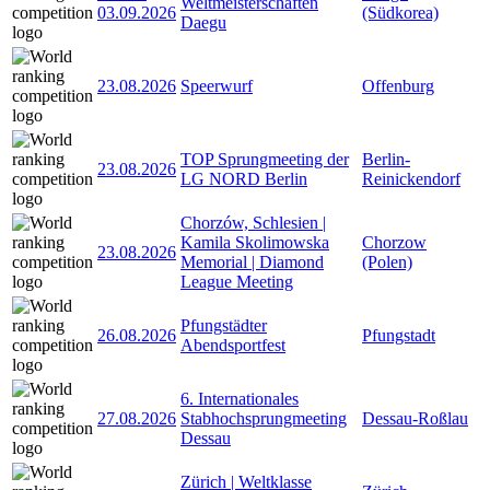
Weltmeisterschaften
03.09.2026
(Südkorea)
Daegu
23.08.2026
Speerwurf
Offenburg
TOP Sprungmeeting der
Berlin-
23.08.2026
LG NORD Berlin
Reinickendorf
Chorzów, Schlesien |
Kamila Skolimowska
Chorzow
23.08.2026
Memorial | Diamond
(Polen)
League Meeting
Pfungstädter
26.08.2026
Pfungstadt
Abendsportfest
6. Internationales
27.08.2026
Stabhochsprungmeeting
Dessau-Roßlau
Dessau
Zürich | Weltklasse