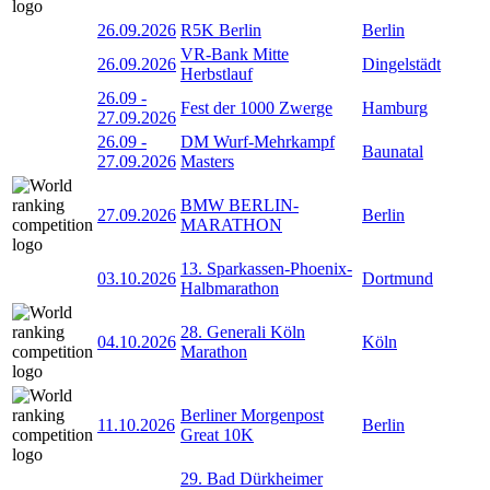
26.09.2026
R5K Berlin
Berlin
VR-Bank Mitte
26.09.2026
Dingelstädt
Herbstlauf
26.09
-
Fest der 1000 Zwerge
Hamburg
27.09.2026
26.09
-
DM Wurf-Mehrkampf
Baunatal
27.09.2026
Masters
BMW BERLIN-
27.09.2026
Berlin
MARATHON
13. Sparkassen-Phoenix-
03.10.2026
Dortmund
Halbmarathon
28. Generali Köln
04.10.2026
Köln
Marathon
Berliner Morgenpost
11.10.2026
Berlin
Great 10K
29. Bad Dürkheimer