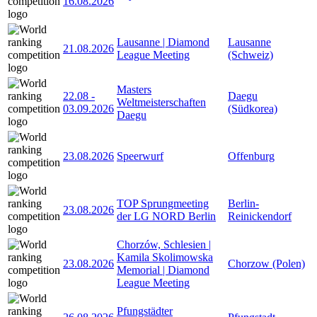
16.08.2026
Lausanne | Diamond
Lausanne
21.08.2026
League Meeting
(Schweiz)
Masters
22.08
-
Daegu
Weltmeisterschaften
03.09.2026
(Südkorea)
Daegu
23.08.2026
Speerwurf
Offenburg
TOP Sprungmeeting
Berlin-
23.08.2026
der LG NORD Berlin
Reinickendorf
Chorzów, Schlesien |
Kamila Skolimowska
23.08.2026
Chorzow (Polen)
Memorial | Diamond
League Meeting
Pfungstädter