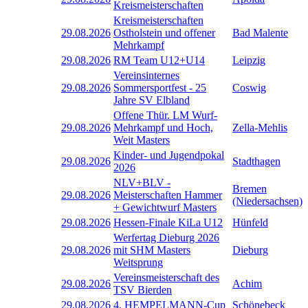
Kreismeisterschaften
Kreismeisterschaften
29.08.2026
Ostholstein und offener
Bad Malente
Mehrkampf
29.08.2026
RM Team U12+U14
Leipzig
Vereinsinternes
29.08.2026
Sommersportfest - 25
Coswig
Jahre SV Elbland
Offene Thür. LM Wurf-
29.08.2026
Mehrkampf und Hoch,
Zella-Mehlis
Weit Masters
Kinder- und Jugendpokal
29.08.2026
Stadthagen
2026
NLV+BLV -
Bremen
29.08.2026
Meisterschaften Hammer
(Niedersachsen)
+ Gewichtwurf Masters
29.08.2026
Hessen-Finale KiLa U12
Hünfeld
Werfertag Dieburg 2026
29.08.2026
mit SHM Masters
Dieburg
Weitsprung
Vereinsmeisterschaft des
29.08.2026
Achim
TSV Bierden
29.08.2026
4. HEMPELMANN-Cup
Schönebeck