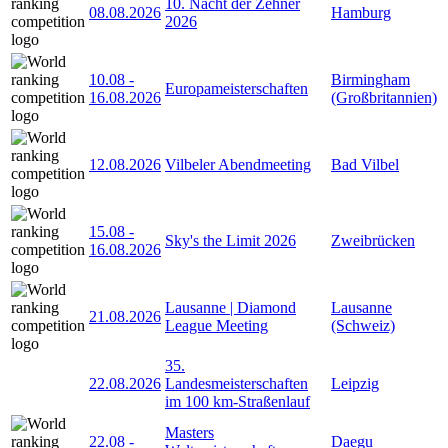
10. Nacht der Zehner
08.08.2026
Hamburg
2026
10.08
-
Birmingham
Europameisterschaften
16.08.2026
(Großbritannien)
12.08.2026
Vilbeler Abendmeeting
Bad Vilbel
15.08
-
Sky's the Limit 2026
Zweibrücken
16.08.2026
Lausanne | Diamond
Lausanne
21.08.2026
League Meeting
(Schweiz)
35.
22.08.2026
Landesmeisterschaften
Leipzig
im 100 km-Straßenlauf
Masters
22.08
-
Daegu