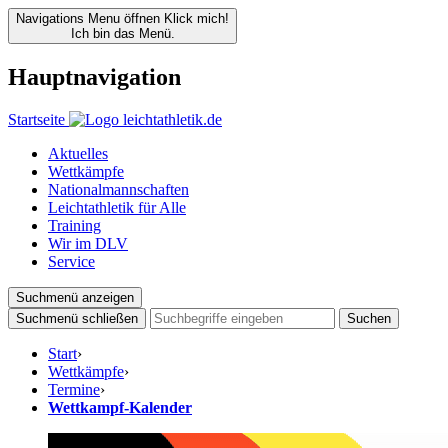
Navigations Menu öffnen
Klick mich!
Ich bin das Menü.
Hauptnavigation
Startseite
Aktuelles
Wettkämpfe
Nationalmannschaften
Leichtathletik für Alle
Training
Wir im DLV
Service
Suchmenü anzeigen
Suchmenü schließen
Suchen
Start
›
Wettkämpfe
›
Termine
›
Wettkampf-Kalender