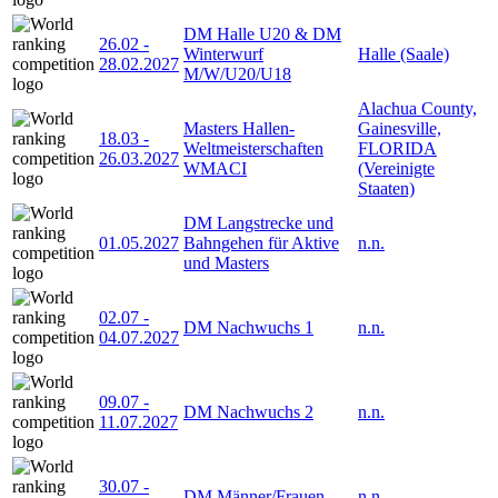
DM Halle U20 & DM
26.02
-
Winterwurf
Halle (Saale)
28.02.2027
M/W/U20/U18
Alachua County,
Masters Hallen-
Gainesville,
18.03
-
Weltmeisterschaften
FLORIDA
26.03.2027
WMACI
(Vereinigte
Staaten)
DM Langstrecke und
01.05.2027
Bahngehen für Aktive
n.n.
und Masters
02.07
-
DM Nachwuchs 1
n.n.
04.07.2027
09.07
-
DM Nachwuchs 2
n.n.
11.07.2027
30.07
-
DM Männer/Frauen
n.n.