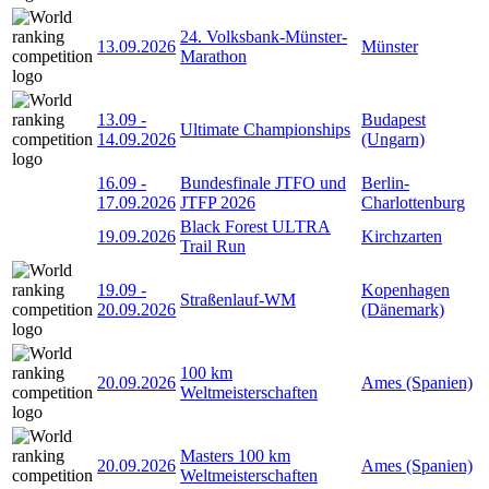
24. Volksbank-Münster-
13.09.2026
Münster
Marathon
13.09
-
Budapest
Ultimate Championships
14.09.2026
(Ungarn)
16.09
-
Bundesfinale JTFO und
Berlin-
17.09.2026
JTFP 2026
Charlottenburg
Black Forest ULTRA
19.09.2026
Kirchzarten
Trail Run
19.09
-
Kopenhagen
Straßenlauf-WM
20.09.2026
(Dänemark)
100 km
20.09.2026
Ames (Spanien)
Weltmeisterschaften
Masters 100 km
20.09.2026
Ames (Spanien)
Weltmeisterschaften