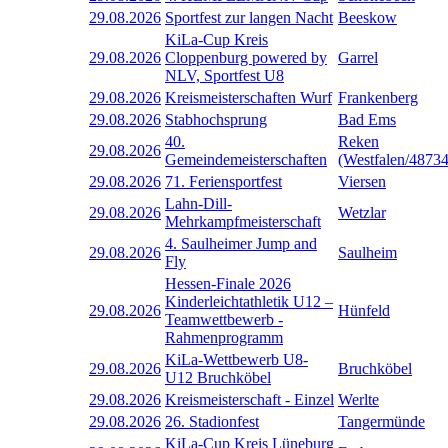
29.08.2026
Sportfest zur langen Nacht
Beeskow
KiLa-Cup Kreis
29.08.2026
Cloppenburg powered by
Garrel
NLV, Sportfest U8
29.08.2026
Kreismeisterschaften Wurf
Frankenberg
29.08.2026
Stabhochsprung
Bad Ems
40.
Reken
29.08.2026
Gemeindemeisterschaften
(Westfalen/48734
29.08.2026
71. Feriensportfest
Viersen
Lahn-Dill-
29.08.2026
Wetzlar
Mehrkampfmeisterschaft
4. Saulheimer Jump and
29.08.2026
Saulheim
Fly
Hessen-Finale 2026
Kinderleichtathletik U12 –
29.08.2026
Hünfeld
Teamwettbewerb -
Rahmenprogramm
KiLa-Wettbewerb U8-
29.08.2026
Bruchköbel
U12 Bruchköbel
29.08.2026
Kreismeisterschaft - Einzel
Werlte
29.08.2026
26. Stadionfest
Tangermünde
KiLa-Cup Kreis Lüneburg