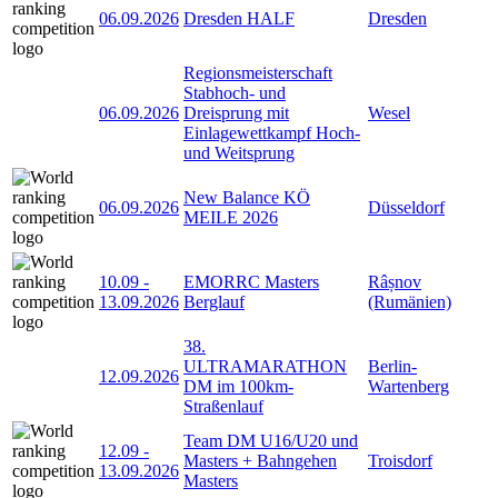
06.09.2026
Dresden HALF
Dresden
Regionsmeisterschaft
Stabhoch- und
06.09.2026
Dreisprung mit
Wesel
Einlagewettkampf Hoch-
und Weitsprung
New Balance KÖ
06.09.2026
Düsseldorf
MEILE 2026
10.09
-
EMORRC Masters
Râșnov
13.09.2026
Berglauf
(Rumänien)
38.
ULTRAMARATHON
Berlin-
12.09.2026
DM im 100km-
Wartenberg
Straßenlauf
Team DM U16/U20 und
12.09
-
Masters + Bahngehen
Troisdorf
13.09.2026
Masters