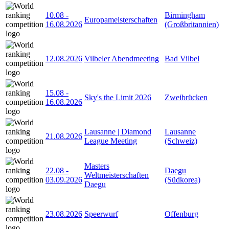
10.08
-
Birmingham
Europameisterschaften
16.08.2026
(Großbritannien)
12.08.2026
Vilbeler Abendmeeting
Bad Vilbel
15.08
-
Sky's the Limit 2026
Zweibrücken
16.08.2026
Lausanne | Diamond
Lausanne
21.08.2026
League Meeting
(Schweiz)
Masters
22.08
-
Daegu
Weltmeisterschaften
03.09.2026
(Südkorea)
Daegu
23.08.2026
Speerwurf
Offenburg