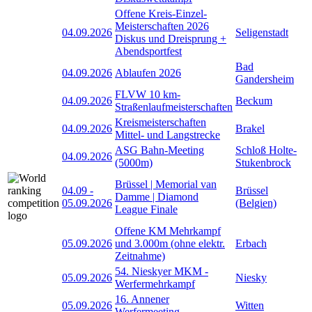
Offene Kreis-Einzel-
Meisterschaften 2026
04.09.2026
Seligenstadt
Diskus und Dreisprung +
Abendsportfest
Bad
04.09.2026
Ablaufen 2026
Gandersheim
FLVW 10 km-
04.09.2026
Beckum
Straßenlaufmeisterschaften
Kreismeisterschaften
04.09.2026
Brakel
Mittel- und Langstrecke
ASG Bahn-Meeting
Schloß Holte-
04.09.2026
(5000m)
Stukenbrock
Brüssel | Memorial van
04.09
-
Brüssel
Damme | Diamond
05.09.2026
(Belgien)
League Finale
Offene KM Mehrkampf
05.09.2026
und 3.000m (ohne elektr.
Erbach
Zeitnahme)
54. Nieskyer MKM -
05.09.2026
Niesky
Werfermehrkampf
16. Annener
05.09.2026
Witten
Werfermeeting