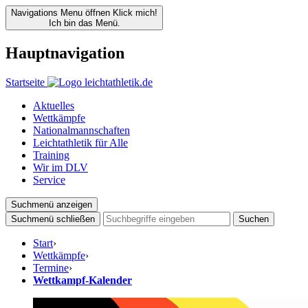
Navigations Menu öffnen
Klick mich!
Ich bin das Menü.
Hauptnavigation
Startseite
Aktuelles
Wettkämpfe
Nationalmannschaften
Leichtathletik für Alle
Training
Wir im DLV
Service
Suchmenü anzeigen
Suchmenü schließen
Suchen
Start
›
Wettkämpfe
›
Termine
›
Wettkampf-Kalender