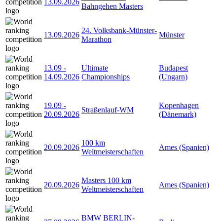
13.09.2026
Bahngehen Masters
24. Volksbank-Münster-
13.09.2026
Münster
Marathon
13.09
-
Ultimate
Budapest
14.09.2026
Championships
(Ungarn)
19.09
-
Kopenhagen
Straßenlauf-WM
20.09.2026
(Dänemark)
100 km
20.09.2026
Ames (Spanien)
Weltmeisterschaften
Masters 100 km
20.09.2026
Ames (Spanien)
Weltmeisterschaften
BMW BERLIN-