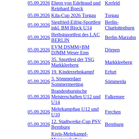
05.09.2026
Ehren von Edeltraud und
Krefeld
Reinhard Boeck
05.09.2026
Kila-Cup 2026 Torgau
Torgau
Siegfried-Eifrig-Sportfest
Berlin-
05.09.2026
inkl. BM Block U14
Charlottenburg
Herbstsportfest des LAC
05.09.2026
Berlin-Marzahn
BERLIN
EVM DSMM+BM
05.09.2026
Dörpen
DJMM Weser Ems
35. Sportfest der TSG
05.09.2026
Markkleeberg
Markkleeberg
05.09.2026
19. Kinderzehnkampf
Erfurt
3. Sömmerdaer
05.09.2026
Sömmerda
Sommermeeting
Brandenburgische
05.09.2026
Meisterschaften U12 und
Falkensee
U14
Mehrkampftag U12 und
05.09.2026
Frechen
U10
12. Stadtwerke-Cup PSV
05.09.2026
Bernburg
Bernburg
Kreis-Mehrkampf-