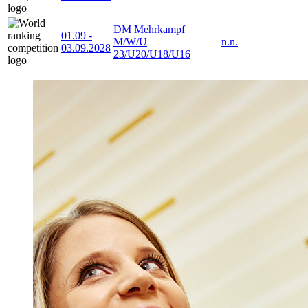
DM Mehrkampf
01.09
-
M/W/U
n.n.
03.09.2028
23/U20/U18/U16