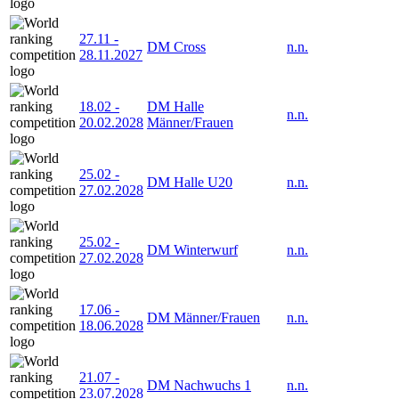
27.11
-
DM Cross
n.n.
28.11.2027
18.02
-
DM Halle
n.n.
20.02.2028
Männer/Frauen
25.02
-
DM Halle U20
n.n.
27.02.2028
25.02
-
DM Winterwurf
n.n.
27.02.2028
17.06
-
DM Männer/Frauen
n.n.
18.06.2028
21.07
-
DM Nachwuchs 1
n.n.
23.07.2028