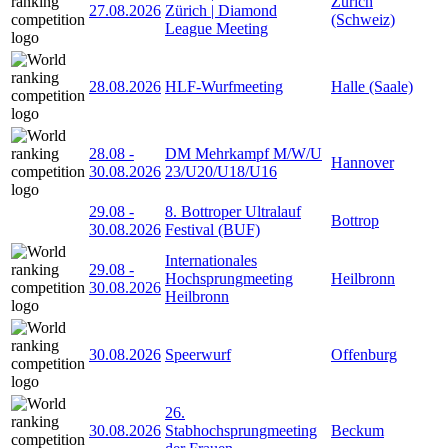
Zürich
27.08.2026
Zürich | Diamond
(Schweiz)
League Meeting
28.08.2026
HLF-Wurfmeeting
Halle (Saale)
28.08
-
DM Mehrkampf M/W/U
Hannover
30.08.2026
23/U20/U18/U16
29.08
-
8. Bottroper Ultralauf
Bottrop
30.08.2026
Festival (BUF)
Internationales
29.08
-
Hochsprungmeeting
Heilbronn
30.08.2026
Heilbronn
30.08.2026
Speerwurf
Offenburg
26.
30.08.2026
Stabhochsprungmeeting
Beckum