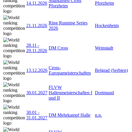
Sparkassen Cross
14.11.2026
Pforzheim
Pforzheim
Ring Running Series
21.11.2026
Hockenheim
2026
28.11
-
DM Cross
Weinstadt
29.11.2026
Cross-
13.12.2026
Belgrad (Serbien)
Europameisterschaften
FLVW
30.01.2027
Hallenmeisterschaften I
Dortmund
und II
30.01
-
DM Mehrkampf Halle
n.n.
31.01.2027