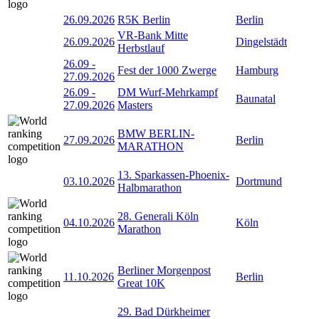
26.09.2026
R5K Berlin
Berlin
VR-Bank Mitte
26.09.2026
Dingelstädt
Herbstlauf
26.09
-
Fest der 1000 Zwerge
Hamburg
27.09.2026
26.09
-
DM Wurf-Mehrkampf
Baunatal
27.09.2026
Masters
BMW BERLIN-
27.09.2026
Berlin
MARATHON
13. Sparkassen-Phoenix-
03.10.2026
Dortmund
Halbmarathon
28. Generali Köln
04.10.2026
Köln
Marathon
Berliner Morgenpost
11.10.2026
Berlin
Great 10K
29. Bad Dürkheimer