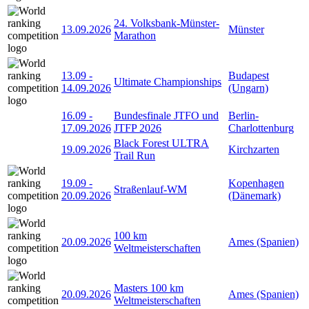
24. Volksbank-Münster-
13.09.2026
Münster
Marathon
13.09
-
Budapest
Ultimate Championships
14.09.2026
(Ungarn)
16.09
-
Bundesfinale JTFO und
Berlin-
17.09.2026
JTFP 2026
Charlottenburg
Black Forest ULTRA
19.09.2026
Kirchzarten
Trail Run
19.09
-
Kopenhagen
Straßenlauf-WM
20.09.2026
(Dänemark)
100 km
20.09.2026
Ames (Spanien)
Weltmeisterschaften
Masters 100 km
20.09.2026
Ames (Spanien)
Weltmeisterschaften