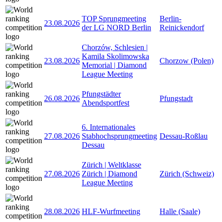
TOP Sprungmeeting
Berlin-
23.08.2026
der LG NORD Berlin
Reinickendorf
Chorzów, Schlesien |
Kamila Skolimowska
23.08.2026
Chorzow (Polen)
Memorial | Diamond
League Meeting
Pfungstädter
26.08.2026
Pfungstadt
Abendsportfest
6. Internationales
27.08.2026
Stabhochsprungmeeting
Dessau-Roßlau
Dessau
Zürich | Weltklasse
27.08.2026
Zürich | Diamond
Zürich (Schweiz)
League Meeting
28.08.2026
HLF-Wurfmeeting
Halle (Saale)