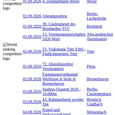
01.09.2026
4. Domspringen Wesel
Wesel
Berlin-
02.09.2026
Abendsportfest
Lichterfelde
28. Läuferabend des
02.09.2026
Bredstedt
Bredstedter TSV
13. Vereinsmeisterschaften
Altwarmbüchen
02.09.2026
2026 Wurf
(Isernhagen)
25. Volksbank Trier Eifel -
02.09.2026
Trier
Flutlichtmeeting Trier
72. Abendsportfest
02.09.2026
Pirna
Vereinsintern
Einladungswettkampf
02.09.2026
Werfertag in Serie in
Bremerhaven
Bremerhaven
Stadion-Quartett 2026 -
Berlin-
03.09.2026
10.000m
Charlottenburg
43. Bahnlaufserie zweiter
Bergisch
03.09.2026
Tag
Gladbach
Kugel-und
04.09.2026
Weisenbach
Diskuswettkampf