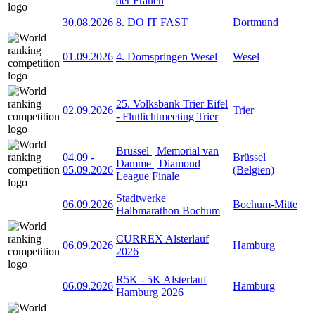
der Frauen
30.08.2026
8. DO IT FAST
Dortmund
01.09.2026
4. Domspringen Wesel
Wesel
25. Volksbank Trier Eifel
02.09.2026
Trier
- Flutlichtmeeting Trier
Brüssel | Memorial van
04.09
-
Brüssel
Damme | Diamond
05.09.2026
(Belgien)
League Finale
Stadtwerke
06.09.2026
Bochum-Mitte
Halbmarathon Bochum
CURREX Alsterlauf
06.09.2026
Hamburg
2026
R5K - 5K Alsterlauf
06.09.2026
Hamburg
Hamburg 2026