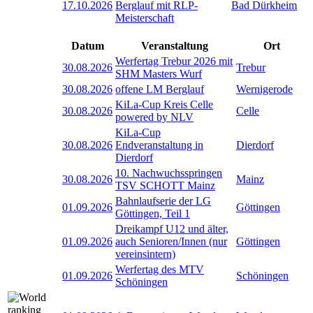
17.10.2026
Berglauf mit RLP-
Bad Dürkheim
Meisterschaft
Datum
Veranstaltung
Ort
Werfertag Trebur 2026 mit
30.08.2026
Trebur
SHM Masters Wurf
30.08.2026
offene LM Berglauf
Wernigerode
KiLa-Cup Kreis Celle
30.08.2026
Celle
powered by NLV
KiLa-Cup
30.08.2026
Endveranstaltung in
Dierdorf
Dierdorf
10. Nachwuchsspringen
30.08.2026
Mainz
TSV SCHOTT Mainz
Bahnlaufserie der LG
01.09.2026
Göttingen
Göttingen, Teil 1
Dreikampf U12 und älter,
01.09.2026
auch Senioren/Innen (nur
Göttingen
vereinsintern)
Werfertag des MTV
01.09.2026
Schöningen
Schöningen