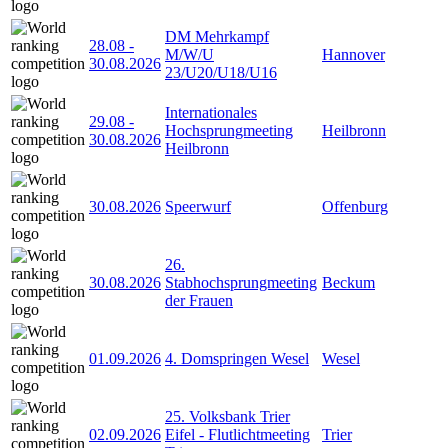
DM Mehrkampf
28.08
-
M/W/U
Hannover
30.08.2026
23/U20/U18/U16
Internationales
29.08
-
Hochsprungmeeting
Heilbronn
30.08.2026
Heilbronn
30.08.2026
Speerwurf
Offenburg
26.
30.08.2026
Stabhochsprungmeeting
Beckum
der Frauen
01.09.2026
4. Domspringen Wesel
Wesel
25. Volksbank Trier
02.09.2026
Eifel - Flutlichtmeeting
Trier