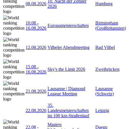
10. Nacht der Zehner
08.08.2026
Hamburg
2026
10.08
-
Birmingham
Europameisterschaften
16.08.2026
(Großbritannien)
12.08.2026
Vilbeler Abendmeeting
Bad Vilbel
15.08
-
Sky's the Limit 2026
Zweibrücken
16.08.2026
Lausanne | Diamond
Lausanne
21.08.2026
League Meeting
(Schweiz)
35.
22.08.2026
Landesmeisterschaften
Leipzig
im 100 km-Straßenlauf
Masters
22.08
-
Daegu