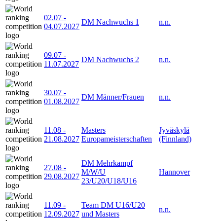
02.07
-
DM Nachwuchs 1
n.n.
04.07.2027
09.07
-
DM Nachwuchs 2
n.n.
11.07.2027
30.07
-
DM Männer/Frauen
n.n.
01.08.2027
11.08
-
Masters
Jyväskylä
21.08.2027
Europameisterschaften
(Finnland)
DM Mehrkampf
27.08
-
M/W/U
Hannover
29.08.2027
23/U20/U18/U16
11.09
-
Team DM U16/U20
n.n.
12.09.2027
und Masters