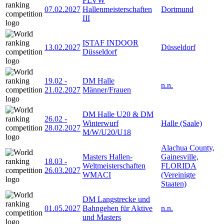
FLVW
07.02.2027
Hallenmeisterschaften
Dortmund
III
ISTAF INDOOR
13.02.2027
Düsseldorf
Düsseldorf
19.02
-
DM Halle
n.n.
21.02.2027
Männer/Frauen
DM Halle U20 & DM
26.02
-
Winterwurf
Halle (Saale)
28.02.2027
M/W/U20/U18
Alachua County,
Masters Hallen-
Gainesville,
18.03
-
Weltmeisterschaften
FLORIDA
26.03.2027
WMACI
(Vereinigte
Staaten)
DM Langstrecke und
01.05.2027
Bahngehen für Aktive
n.n.
und Masters