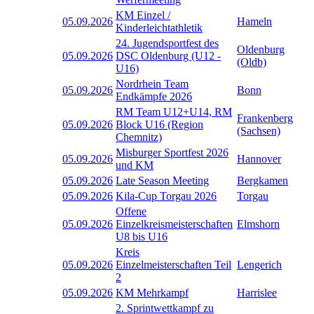
KM Einzel /
05.09.2026
Hameln
Kinderleichtathletik
24. Jugendsportfest des
Oldenburg
05.09.2026
DSC Oldenburg (U12 -
(Oldb)
U16)
Nordrhein Team
05.09.2026
Bonn
Endkämpfe 2026
RM Team U12+U14, RM
Frankenberg
05.09.2026
Block U16 (Region
(Sachsen)
Chemnitz)
Misburger Sportfest 2026
05.09.2026
Hannover
und KM
05.09.2026
Late Season Meeting
Bergkamen
05.09.2026
Kila-Cup Torgau 2026
Torgau
Offene
05.09.2026
Einzelkreismeisterschaften
Elmshorn
U8 bis U16
Kreis
05.09.2026
Einzelmeisterschaften Teil
Lengerich
2
05.09.2026
KM Mehrkampf
Harrislee
2. Sprintwettkampf zu