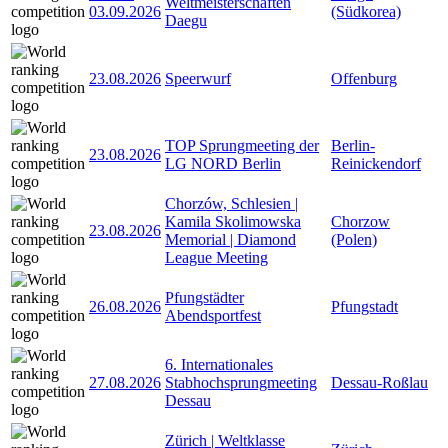
Weltmeisterschaften
03.09.2026
(Südkorea)
Daegu
23.08.2026
Speerwurf
Offenburg
TOP Sprungmeeting der
Berlin-
23.08.2026
LG NORD Berlin
Reinickendorf
Chorzów, Schlesien |
Kamila Skolimowska
Chorzow
23.08.2026
Memorial | Diamond
(Polen)
League Meeting
Pfungstädter
26.08.2026
Pfungstadt
Abendsportfest
6. Internationales
27.08.2026
Stabhochsprungmeeting
Dessau-Roßlau
Dessau
Zürich | Weltklasse