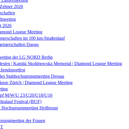
r Läufermeeting
 Zehner 2026
schaften
dmeeting
it 2026
iamond League Meeting
sterschaften im 100 km-Straßenlauf
eisterschaften Daegu
eeting der LG NORD Berlin
lesien | Kamila Skolimowska Memorial | Diamond League Meeting
Abendsportfest
nales Stabhochsprungmeeting Dessau
klasse Zürich | Diamond League Meeting
ting
f M/W/U 23/U20/U18/U16
ltralauf Festival (BUF)
es Hochsprungmeeting Heilbronn
prungmeeting der Frauen
ST