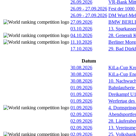
26.09.2026
VR-Bank Mitt
26.09
-
27.09.2026
Fest der 1000
26.09
-
27.09.2026
DM Wurf-Meh
27.09.2026
BMW BERL
03.10.2026
13. Sparkass
04.10.2026
28. Generali 
11.10.2026
Berliner Morg
17.10.2026
29. Bad Dürkh
Datum
30.08.2026
KiLa-Cup Kre
30.08.2026
KiLa-Cup Endv
30.08.2026
10. Nachwuc
01.09.2026
Bahnlaufserie
01.09.2026
Dreikampf U12 
01.09.2026
Werfertag de
01.09.2026
4. Domspring
02.09.2026
Abendsportfes
02.09.2026
28. Läuferabe
02.09.2026
13. Vereinsme
02.09.2026
25. Volksbank 