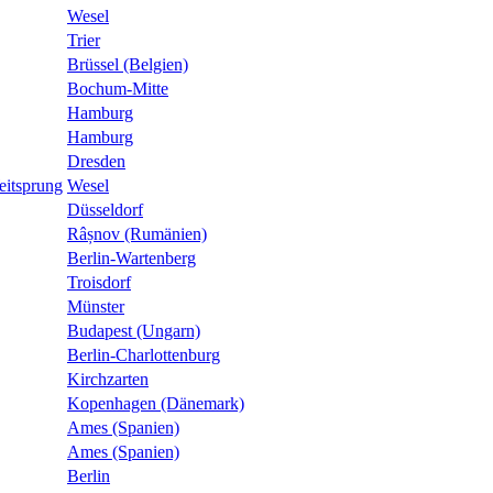
Wesel
Trier
Brüssel (Belgien)
Bochum-Mitte
Hamburg
Hamburg
Dresden
eitsprung
Wesel
Düsseldorf
Râșnov (Rumänien)
Berlin-Wartenberg
Troisdorf
Münster
Budapest (Ungarn)
Berlin-Charlottenburg
Kirchzarten
Kopenhagen (Dänemark)
Ames (Spanien)
Ames (Spanien)
Berlin