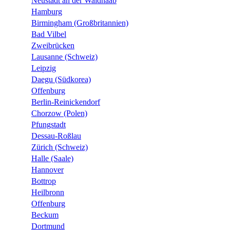
Neustadt an der Waldnaab
Hamburg
Birmingham (Großbritannien)
Bad Vilbel
Zweibrücken
Lausanne (Schweiz)
Leipzig
Daegu (Südkorea)
Offenburg
Berlin-Reinickendorf
Chorzow (Polen)
Pfungstadt
Dessau-Roßlau
Zürich (Schweiz)
Halle (Saale)
Hannover
Bottrop
Heilbronn
Offenburg
Beckum
Dortmund