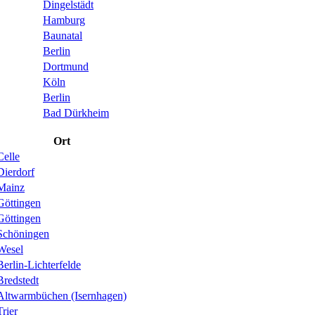
Dingelstädt
Hamburg
Baunatal
Berlin
Dortmund
Köln
Berlin
Bad Dürkheim
Ort
Celle
Dierdorf
Mainz
Göttingen
Göttingen
Schöningen
Wesel
Berlin-Lichterfelde
Bredstedt
Altwarmbüchen (Isernhagen)
Trier