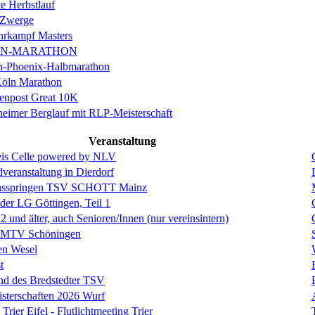
e Herbstlauf
 Zwerge
rkampf Masters
IN-MARATHON
en-Phoenix-Halbmarathon
Köln Marathon
enpost Great 10K
eimer Berglauf mit RLP-Meisterschaft
Veranstaltung
is Celle powered by NLV
eranstaltung in Dierdorf
hsspringen TSV SCHOTT Mainz
 der LG Göttingen, Teil 1
und älter, auch Senioren/Innen (nur vereinsintern)
s MTV Schöningen
en Wesel
t
nd des Bredstedter TSV
isterschaften 2026 Wurf
Trier Eifel - Flutlichtmeeting Trier