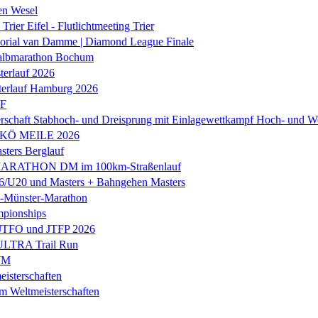
en Wesel
Trier Eifel - Flutlichtmeeting Trier
orial van Damme | Diamond League Finale
albmarathon Bochum
erlauf 2026
terlauf Hamburg 2026
LF
rschaft Stabhoch- und Dreisprung mit Einlagewettkampf Hoch- und W
 KÖ MEILE 2026
ers Berglauf
ARATHON DM im 100km-Straßenlauf
U20 und Masters + Bahngehen Masters
k-Münster-Marathon
mpionships
 JTFO und JTFP 2026
 ULTRA Trail Run
WM
isterschaften
m Weltmeisterschaften