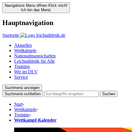
Navigations Menu öffnen
Klick mich!
Ich bin das Menü.
Hauptnavigation
Startseite
Aktuelles
Wettkämpfe
Nationalmannschaften
Leichtathletik für Alle
Training
Wir im DLV
Service
Suchmenü anzeigen
Suchmenü schließen
Suchen
Start
›
Wettkämpfe
›
Termine
›
Wettkampf-Kalender