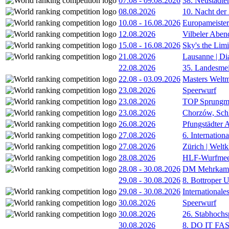
07.08
-
09.08.2026
38. Neustädte
08.08.2026
10. Nacht der
10.08
-
16.08.2026
Europameister
12.08.2026
Vilbeler Aben
15.08
-
16.08.2026
Sky's the Lim
21.08.2026
Lausanne | D
22.08.2026
35. Landesmei
22.08
-
03.09.2026
Masters Weltm
23.08.2026
Speerwurf
23.08.2026
TOP Sprungm
23.08.2026
Chorzów, Sch
26.08.2026
Pfungstädter 
27.08.2026
6. Internatio
27.08.2026
Zürich | Welt
28.08.2026
HLF-Wurfmee
28.08
-
30.08.2026
DM Mehrkamp
29.08
-
30.08.2026
8. Bottroper U
29.08
-
30.08.2026
International
30.08.2026
Speerwurf
30.08.2026
26. Stabhochs
30.08.2026
8. DO IT FA