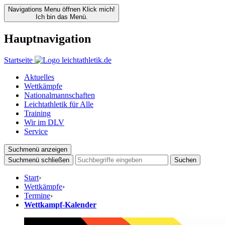
Navigations Menu öffnen
Klick mich!
Ich bin das Menü.
Hauptnavigation
Startseite
Aktuelles
Wettkämpfe
Nationalmannschaften
Leichtathletik für Alle
Training
Wir im DLV
Service
Suchmenü anzeigen
Suchmenü schließen
Suchen
Start
›
Wettkämpfe
›
Termine
›
Wettkampf-Kalender