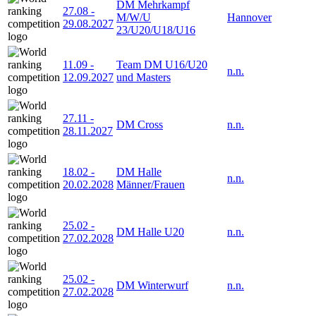
DM Mehrkampf
27.08
-
M/W/U
Hannover
29.08.2027
23/U20/U18/U16
11.09
-
Team DM U16/U20
n.n.
12.09.2027
und Masters
27.11
-
DM Cross
n.n.
28.11.2027
18.02
-
DM Halle
n.n.
20.02.2028
Männer/Frauen
25.02
-
DM Halle U20
n.n.
27.02.2028
25.02
-
DM Winterwurf
n.n.
27.02.2028