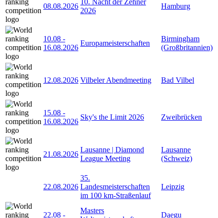
10. Nacht der Zehner
08.08.2026
Hamburg
2026
10.08
-
Birmingham
Europameisterschaften
16.08.2026
(Großbritannien)
12.08.2026
Vilbeler Abendmeeting
Bad Vilbel
15.08
-
Sky's the Limit 2026
Zweibrücken
16.08.2026
Lausanne | Diamond
Lausanne
21.08.2026
League Meeting
(Schweiz)
35.
22.08.2026
Landesmeisterschaften
Leipzig
im 100 km-Straßenlauf
Masters
22.08
-
Daegu