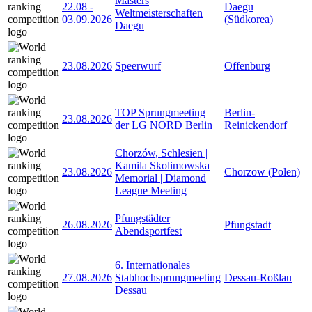
Masters
22.08
-
Daegu
Weltmeisterschaften
03.09.2026
(Südkorea)
Daegu
23.08.2026
Speerwurf
Offenburg
TOP Sprungmeeting
Berlin-
23.08.2026
der LG NORD Berlin
Reinickendorf
Chorzów, Schlesien |
Kamila Skolimowska
23.08.2026
Chorzow (Polen)
Memorial | Diamond
League Meeting
Pfungstädter
26.08.2026
Pfungstadt
Abendsportfest
6. Internationales
27.08.2026
Stabhochsprungmeeting
Dessau-Roßlau
Dessau