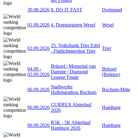
der Frauen
30.08.2026
8. DO IT FAST
Dortmund
01.09.2026
4. Domspringen Wesel
Wesel
25. Volksbank Trier Eifel
02.09.2026
Trier
- Flutlichtmeeting Trier
Brüssel | Memorial van
04.09
-
Brüssel
Damme | Diamond
05.09.2026
(Belgien)
League Finale
Stadtwerke
06.09.2026
Bochum-Mitte
Halbmarathon Bochum
CURREX Alsterlauf
06.09.2026
Hamburg
2026
R5K - 5K Alsterlauf
06.09.2026
Hamburg
Hamburg 2026