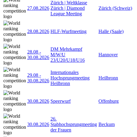
Zürich | Weltklasse
27.08.2026
Zürich | Diamond
Zürich (Schweiz)
League Meeting
28.08.2026
HLF-Wurfmeeting
Halle (Saale)
DM Mehrkampf
28.08
-
M/W/U
Hannover
30.08.2026
23/U20/U18/U16
Internationales
29.08
-
Hochsprungmeeting
Heilbronn
30.08.2026
Heilbronn
30.08.2026
Speerwurf
Offenburg
26.
30.08.2026
Stabhochsprungmeeting
Beckum
der Frauen