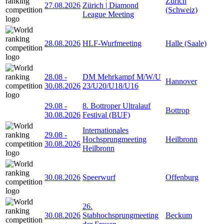
Zürich
27.08.2026
Zürich | Diamond
(Schweiz)
League Meeting
28.08.2026
HLF-Wurfmeeting
Halle (Saale)
28.08
-
DM Mehrkampf M/W/U
Hannover
30.08.2026
23/U20/U18/U16
29.08
-
8. Bottroper Ultralauf
Bottrop
30.08.2026
Festival (BUF)
Internationales
29.08
-
Hochsprungmeeting
Heilbronn
30.08.2026
Heilbronn
30.08.2026
Speerwurf
Offenburg
26.
30.08.2026
Stabhochsprungmeeting
Beckum