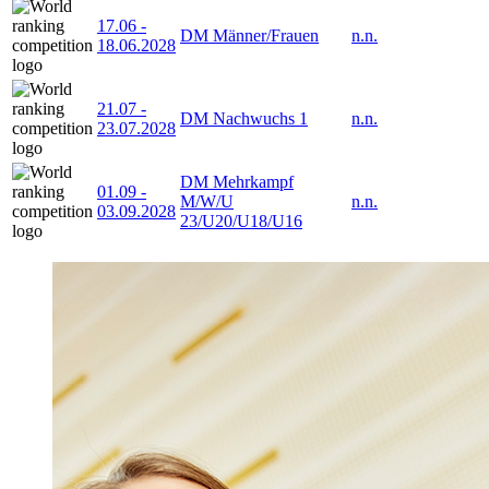
17.06
-
DM Männer/Frauen
n.n.
18.06.2028
21.07
-
DM Nachwuchs 1
n.n.
23.07.2028
DM Mehrkampf
01.09
-
M/W/U
n.n.
03.09.2028
23/U20/U18/U16