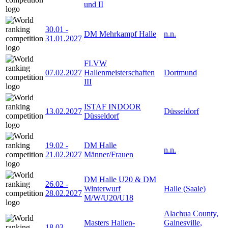
und II
30.01
-
DM Mehrkampf Halle
n.n.
31.01.2027
FLVW
07.02.2027
Hallenmeisterschaften
Dortmund
III
ISTAF INDOOR
13.02.2027
Düsseldorf
Düsseldorf
19.02
-
DM Halle
n.n.
21.02.2027
Männer/Frauen
DM Halle U20 & DM
26.02
-
Winterwurf
Halle (Saale)
28.02.2027
M/W/U20/U18
Alachua County,
Masters Hallen-
Gainesville,
18.03
-