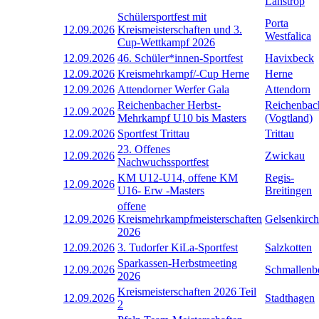
Lanstrop
Schülersportfest mit
Porta
12.09.2026
Kreismeisterschaften und 3.
Westfalica
Cup-Wettkampf 2026
12.09.2026
46. Schüler*innen-Sportfest
Havixbeck
12.09.2026
Kreismehrkampf/-Cup Herne
Herne
12.09.2026
Attendorner Werfer Gala
Attendorn
Reichenbacher Herbst-
Reichenbac
12.09.2026
Mehrkampf U10 bis Masters
(Vogtland)
12.09.2026
Sportfest Trittau
Trittau
23. Offenes
12.09.2026
Zwickau
Nachwuchssportfest
KM U12-U14, offene KM
Regis-
12.09.2026
U16- Erw -Masters
Breitingen
offene
12.09.2026
Kreismehrkampfmeisterschaften
Gelsenkirc
2026
12.09.2026
3. Tudorfer KiLa-Sportfest
Salzkotten
Sparkassen-Herbstmeeting
12.09.2026
Schmallenb
2026
Kreismeisterschaften 2026 Teil
12.09.2026
Stadthagen
2