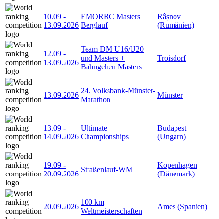
10.09
-
EMORRC Masters
Râșnov
13.09.2026
Berglauf
(Rumänien)
Team DM U16/U20
12.09
-
und Masters +
Troisdorf
13.09.2026
Bahngehen Masters
24. Volksbank-Münster-
13.09.2026
Münster
Marathon
13.09
-
Ultimate
Budapest
14.09.2026
Championships
(Ungarn)
19.09
-
Kopenhagen
Straßenlauf-WM
20.09.2026
(Dänemark)
100 km
20.09.2026
Ames (Spanien)
Weltmeisterschaften