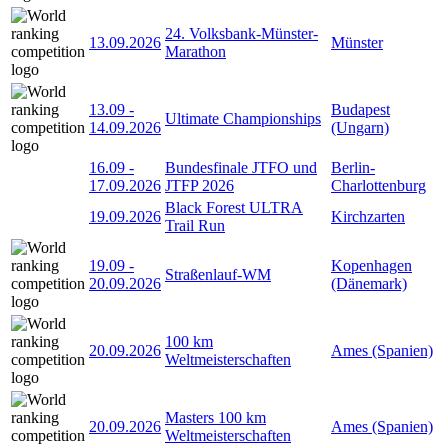
24. Volksbank-Münster-
13.09.2026
Münster
Marathon
13.09
-
Budapest
Ultimate Championships
14.09.2026
(Ungarn)
16.09
-
Bundesfinale JTFO und
Berlin-
17.09.2026
JTFP 2026
Charlottenburg
Black Forest ULTRA
19.09.2026
Kirchzarten
Trail Run
19.09
-
Kopenhagen
Straßenlauf-WM
20.09.2026
(Dänemark)
100 km
20.09.2026
Ames (Spanien)
Weltmeisterschaften
Masters 100 km
20.09.2026
Ames (Spanien)
Weltmeisterschaften