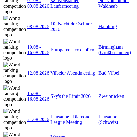
07.08
-
38. Neustädter
Neustadt an der
09.08.2026
Läufermeeting
Waldnaab
10. Nacht der Zehner
08.08.2026
Hamburg
2026
10.08
-
Birmingham
Europameisterschaften
16.08.2026
(Großbritannien)
12.08.2026
Vilbeler Abendmeeting
Bad Vilbel
15.08
-
Sky's the Limit 2026
Zweibrücken
16.08.2026
Lausanne | Diamond
Lausanne
21.08.2026
League Meeting
(Schweiz)