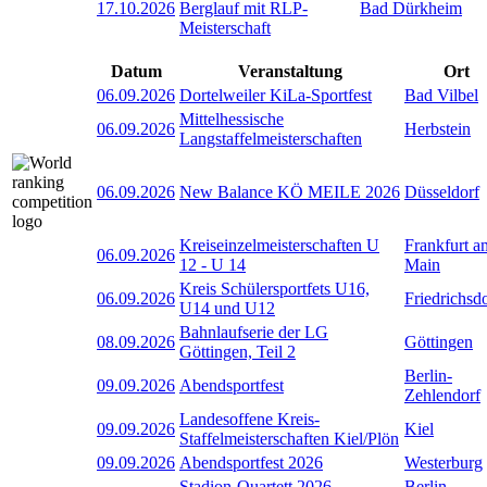
17.10.2026
Berglauf mit RLP-
Bad Dürkheim
Meisterschaft
Datum
Veranstaltung
Ort
06.09.2026
Dortelweiler KiLa-Sportfest
Bad Vilbel
Mittelhessische
06.09.2026
Herbstein
Langstaffelmeisterschaften
06.09.2026
New Balance KÖ MEILE 2026
Düsseldorf
Kreiseinzelmeisterschaften U
Frankfurt a
06.09.2026
12 - U 14
Main
Kreis Schülersportfets U16,
06.09.2026
Friedrichsd
U14 und U12
Bahnlaufserie der LG
08.09.2026
Göttingen
Göttingen, Teil 2
Berlin-
09.09.2026
Abendsportfest
Zehlendorf
Landesoffene Kreis-
09.09.2026
Kiel
Staffelmeisterschaften Kiel/Plön
09.09.2026
Abendsportfest 2026
Westerburg
Stadion-Quartett 2026 -
Berlin-