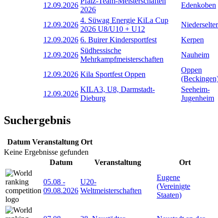
Pfalz-Team-Meisterschaften
12.09.2026
Edenkoben
2026
4. Süwag Energie KiLa Cup
12.09.2026
Niederselter
2026 U8/U10 + U12
12.09.2026
6. Buirer Kindersportfest
Kerpen
Südhessische
12.09.2026
Nauheim
Mehrkampfmeisterschaften
Oppen
12.09.2026
Kila Sportfest Oppen
(Beckingen
KILA3, U8, Darmstadt-
Seeheim-
12.09.2026
Dieburg
Jugenheim
Suchergebnis
Datum
Veranstaltung
Ort
Keine Ergebnisse gefunden
Datum
Veranstaltung
Ort
Eugene
05.08
-
U20-
(Vereinigte
09.08.2026
Weltmeisterschaften
Staaten)