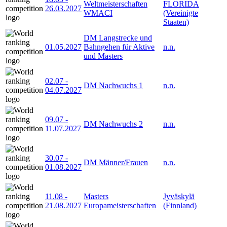
Weltmeisterschaften
FLORIDA
26.03.2027
WMACI
(Vereinigte
Staaten)
DM Langstrecke und
01.05.2027
Bahngehen für Aktive
n.n.
und Masters
02.07
-
DM Nachwuchs 1
n.n.
04.07.2027
09.07
-
DM Nachwuchs 2
n.n.
11.07.2027
30.07
-
DM Männer/Frauen
n.n.
01.08.2027
11.08
-
Masters
Jyväskylä
21.08.2027
Europameisterschaften
(Finnland)