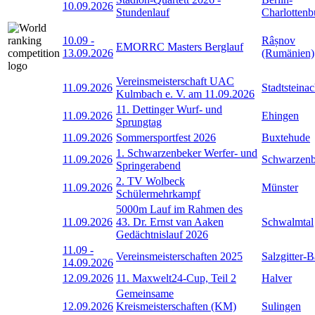
10.09.2026
Stundenlauf
Charlottenb
10.09
-
Râșnov
EMORRC Masters Berglauf
13.09.2026
(Rumänien)
Vereinsmeisterschaft UAC
11.09.2026
Stadtsteina
Kulmbach e. V. am 11.09.2026
11. Dettinger Wurf- und
11.09.2026
Ehingen
Sprungtag
11.09.2026
Sommersportfest 2026
Buxtehude
1. Schwarzenbeker Werfer- und
11.09.2026
Schwarzen
Springerabend
2. TV Wolbeck
11.09.2026
Münster
Schülermehrkampf
5000m Lauf im Rahmen des
11.09.2026
43. Dr. Ernst van Aaken
Schwalmtal
Gedächtnislauf 2026
11.09
-
Vereinsmeisterschaften 2025
Salzgitter-
14.09.2026
12.09.2026
11. Maxwelt24-Cup, Teil 2
Halver
Gemeinsame
12.09.2026
Kreismeisterschaften (KM)
Sulingen