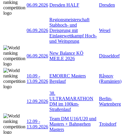
06.09.2026
Dresden HALF
Dresden
Regionsmeisterschaft
Stabhoch- und
06.09.2026
Dreisprung mit
Wesel
Einlagewettkampf Hoch-
und Weitsprung
New Balance KÖ
06.09.2026
Düsseldorf
MEILE 2026
10.09
-
EMORRC Masters
Râșnov
13.09.2026
Berglauf
(Rumänien)
38.
ULTRAMARATHON
Berlin-
12.09.2026
DM im 100km-
Wartenberg
Straßenlauf
Team DM U16/U20 und
12.09
-
Masters + Bahngehen
Troisdorf
13.09.2026
Masters