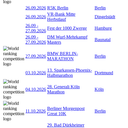
26.09.2026
R5K Berlin
Berlin
VR-Bank Mitte
26.09.2026
Dingelstädt
Herbstlauf
26.09
-
Fest der 1000 Zwerge
Hamburg
27.09.2026
26.09
-
DM Wurf-Mehrkampf
Baunatal
27.09.2026
Masters
BMW BERLIN-
27.09.2026
Berlin
MARATHON
13. Sparkassen-Phoenix-
03.10.2026
Dortmund
Halbmarathon
28. Generali Köln
04.10.2026
Köln
Marathon
Berliner Morgenpost
11.10.2026
Berlin
Great 10K
29. Bad Dürkheimer