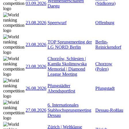
Weltmeisterschaften
03.09.2026
(Südkorea)
Daegu
23.08.2026
Speerwurf
Offenburg
TOP Sprungmeeting der
Berlin-
23.08.2026
LG NORD Berlin
Reinickendorf
Chorzów, Schlesien |
Kamila Skolimowska
Chorzow
23.08.2026
Memorial | Diamond
(Polen)
League Meeting
Pfungstädter
26.08.2026
Pfungstadt
Abendsportfest
6. Internationales
27.08.2026
Stabhochsprungmeeting
Dessau-Roßlau
Dessau
Zürich | Weltklasse