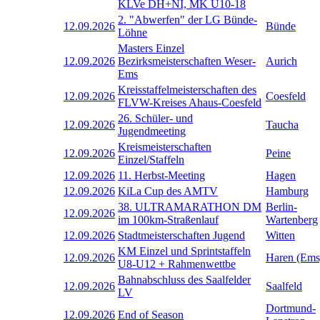
KLVe DH+NI, MK U10-18
2. "Abwerfen" der LG Bünde-
12.09.2026
Bünde
Löhne
Masters Einzel
12.09.2026
Bezirksmeisterschaften Weser-
Aurich
Ems
Kreisstaffelmeisterschaften des
12.09.2026
Coesfeld
FLVW-Kreises Ahaus-Coesfeld
26. Schüler- und
12.09.2026
Taucha
Jugendmeeting
Kreismeisterschaften
12.09.2026
Peine
Einzel/Staffeln
12.09.2026
11. Herbst-Meeting
Hagen
12.09.2026
KiLa Cup des AMTV
Hamburg
38. ULTRAMARATHON DM
Berlin-
12.09.2026
im 100km-Straßenlauf
Wartenberg
12.09.2026
Stadtmeisterschaften Jugend
Witten
KM Einzel und Sprintstaffeln
12.09.2026
Haren (Ems
U8-U12 + Rahmenwettbe
Bahnabschluss des Saalfelder
12.09.2026
Saalfeld
LV
Dortmund-
12.09.2026
End of Season